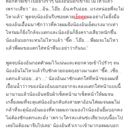
ตอกควยเข้าไปอย่างรัวๆ น้องอ้นบอกเขาจะไม่ไหวแล้ว
เพราะเสียว​ ” อะ…..อ้น…โอ๊ย…อ้น.ครับอ่อย…แรงหน่อยพี่จะไม่
ไหวแล้ว” พูดจบน้องอ้นรีบซอยควย
เย็ดตูด
ผมอย่างไม่ยั้งมือ
ของอ้นเอื้อมมาชักว่าวที่ควยผมยิ่งน้องอ้นเย็ดแรงมากเท่า
ไหร่ผมก็ยิ่งใกล้จะแตกและน้องอ้นก็ยิ่งครางเสียวหนักขึ้น
น้องอ้นบอกจะทนไม่ไหวแล้ว​ “ซี๊ด….โอ๊ย……พี่ผมจะไม่ไหว
แล้วพี่ผมขอแตกใส่หน้าพี่นะอย่าว่ากันนะ”
พูดจบน้องอ้นกอดตัวผมไว้แน่นและตอกควยเข้าไปรัวๆ จน
น้องอ้นไม่ไหวแล้วรีบชักควยถอดถุงยางมาแตก​ “ซี๊ด…เชี่ย…
แตกแล้วอ่อย….อ่า…..” น้องอ้นมาชักแตกใส่ที่หน้าของผมที่
เปื้อนน้ำว่าวของน้องอ้นบอกอยากจะลองแตกใส่หน้าแบบนี้
มานานแล้วน้องอ้นหยิบผ้าเช็ดหน้ามาเช็ดหน้าให้ผมจน
เกลี้ยงผมที่จะดุแต่น้องอ้นกลับส่งสายตาอ้อนใส่ผมจนผมไม่
กล้าที่จะดุน้องอ้นมองที่ควยผมถามมองไรน้องอ้นยิ้มบอกคง
ไม่ต้องชักแตกและมั่ง​ “เพราะใครละเล่นซ่ะเสียวแบบนี้อะไป
เลยไม่ต้องมาจีบไปเลย” น้องอ้นหัวเราะเข้ามากอดผมบอก