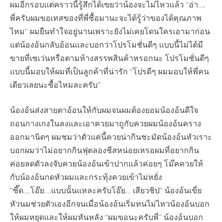
ผมอีกรอบแต่คราวนี้รู้สึกได้เฃยว่าน้องจะไม่ไหวแล้ว​ “อ่า….
พี่ครับผมขอเทสของที่พี่ซื้อมานะจะได้รู้ว่าของได้คุณภาพ​
ไหม” ผมยืนทำใจอยู่นานเพราะยังไม่เคยโดนใครเอามาก่อน
แต่น้องอ้นกลับอ้อนและบอกว่า​โปรโมชั่น​ดีๆ แบบนี้ไม่ได้มี
ขายที่เซเว่นหรือตามห้างสรรพสินค้า​หรอกนะ โปรโมชั่น​ดีๆ
แบบนี้มอบให้ผมที่เป็นลูกค้าที่น่ารัก​ “โปรดีๆ ผมมอบให้พี่คน
เดียวเลยนะซื้อไหมละครับ”
น้องอ้นส่งสายตาอ้อนให้กับผมจนผมต้องยอมน้องอ้นดีใจ
ถอนกางเกงในลงและเอาควยมาถูกับควยผมน้องอ้นคราง
ออกมานิดๆ ผมชมว่าตัวแค่นี้ควยน่ากินชะมัดน้องอ้นหัวเราะ
บอกผมว่าไม่อยากกินฟุตลองชีสหน่อยเหรอผมที่อยากกิน
ค่อยลดตัวลงจับควยน้องอ้นเข้าปากแล้วค่อยๆ โม๊คควยให้
กับน้องอ้นกดหัวผมและกระทุ้งควยเข้าไม่หยั่ง​
“ซี๊ด….โอ๊ย….แบบนั้นแหละครับโอ๊ย… เสียวชิป” น้องอ้นเขี่ย
หัวนมช่วยตัวเองอีกจนเมื่อน้องอ้น​เริ่มทนไม่ไหวน้องอ้นบอก
ให้ผมหยุดและให้ผมหันหลัง​ “ผมขอนะครับพี่” น้องอ้นบอก