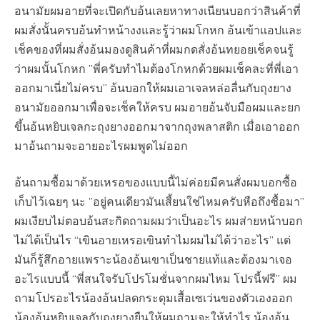
อนามัยผมอายที่จะเปิดกับอ้นเลยหาทางเนียนบอกว่าสินค้าที่
ผมสั่งนั้นครบอ้นทำหน้างงและรู้ว่าผมโกหก อ้นเข้าแอปและ
เช็คของที่ผมสั่งอ้นมองดูสินค้าที่ผมกดสั่งอ้นทยอยเช็คจนรู้
ว่าผมนั้นโกหก ​”พี่ครับทำไมต้องโกหกด้วยผมเช็คละที่พี่เอา
ออกมาเนี่ยไม่ครบ” อ้นบอกให้ผมเอาเจลหล่อลื่นกับถุงยาง
อนามัย​ออกมาเพื่อจะเช็คให้ครบ ผมอายอ้นจับมือผมและยก
ขึ้นอ้นหยิบเจลกะถุงยางออกมาจากถุงพลาสติก​ เมื่อเอาออก
มา​อ้นถามจะอายอะไรผมพูดไม่ออก
อ้นถามซื้อมาด้วยเหรอของแบบนี้ไม่ค่อยมีคนสั่งผมบอกซื้อ
เก็บไว้เฉยๆ นะ ​”อยู่คนเดียวมันเสี้ยน​ใช่ไหมครับหือถึงซื้อมา”
ผมเงียบไม่ตอบอ้นสะกิดถามผมว่าเป็นอะไร ผมส่ายหน้าบอก
ไม่ได้เป็นไร​ “เขินอายเหรอเขินทำไมผมไม่ได้ว่าอะไร” แต่
มันก็รู้สึกอายเเพราะน้องอ้นเขาเป็นชายแท้และต้องมาเจอ
อะไรแบบนี้​ “พี่สนใจรับโปรโมชั่น​จากผมไหม โปรนี้ฟรี” ผม
ถามโปรอะไรน้องอ้นปลดกระดุมเสื้อเซเว่นของตัวเองออก
น้องอ้นหยิบเจลกับถุงยางยืนให้ผมถามจะให้ทำไร น้องอ้น