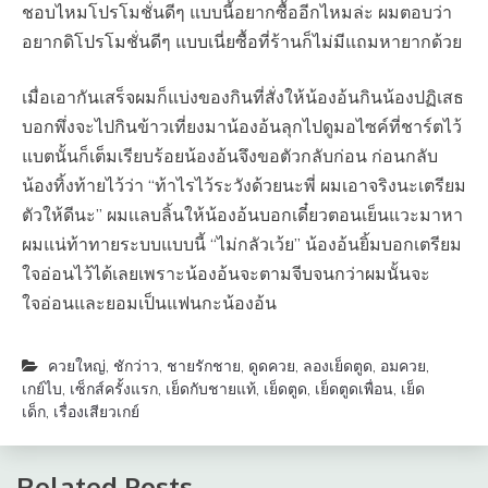
ชอบไหมโปรโมชั่น​ดีๆ แบบนี้อยากซื้ออีกไหมล่ะ ผมตอบว่า
อยากดิโปรโมชั่น​ดีๆ แบบเนี่ยซื้อที่ร้านก็ไม่มีแถมหายากด้วย
เมื่อเอากันเสร็จผมก็แบ่งของกินที่สั่งให้น้องอ้นกินน้องปฏิเสธ
บอกพึ่งจะไปกินข้าวเที่ยงมาน้องอ้นลุกไปดูมอไซค์ที่ชาร์ตไว้
แบตนั้นก็เต็มเรียบร้อยน้องอ้นจึงขอตัวกลับก่อน ก่อนกลับ
น้องทิ้งท้ายไว้ว่า​ “ท้าไรไว้ระวังด้วยนะพี่ ผมเอาจริงนะเตรียม
ตัว​ให้ดีนะ” ผมเเลบลิ้นให้น้องอ้นบอกเดี๋ยวตอนเย็นแวะมาหา
ผมแน่ท้าทาย​ระบบแบบนี้​ “ไม่กลัวเว้ย” น้องอ้นยิ้มบอกเตรียม
ใจอ่อนไว้ได้เลยเพราะน้องอ้นจะตามจีบจนกว่าผมนั้นจะ
ใจอ่อนและยอมเป็นแฟนกะน้องอ้น​
ควยใหญ่
,
ชักว่าว
,
ชายรักชาย
,
ดูดควย
,
ลองเย็ดตูด
,
อมควย
,
เกย์ไบ
,
เซ็กส์ครั้งแรก
,
เย็ดกับชายแท้
,
เย็ดตูด
,
เย็ดตูดเพื่อน
,
เย็ด
เด็ก
,
เรื่องเสียวเกย์
Related Posts