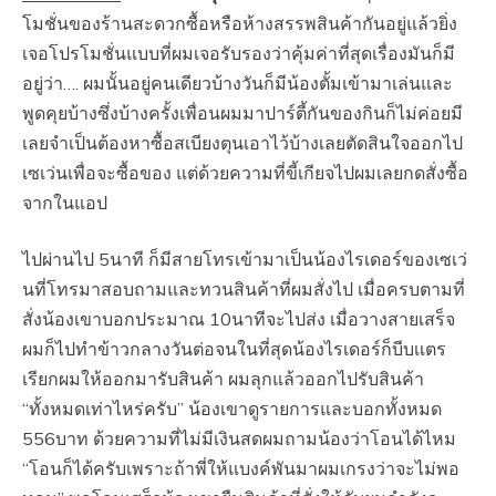
โมชั่น​ของร้านสะดวก​ซื้อ​หรือห้างสรรพสินค้า​กันอยู่แล้วยิ่ง
เจอโปรโมชั่น​แบบที่ผมเจอรับรองว่าคุ้มค่า​ที่สุด​เรื่องมันก็มี
อยู่ว่า…. ผมนั้นอยู่คนเดียวบ้างวันก็มีน้องตั้ม​เข้ามาเล่นและ
พูดคุยบ้างซึ่งบ้างครั้งเพื่อนผมมาปาร์ตี้กันของกินก็ไม่ค่อยมี
เลยจำเป็นต้อง​หาซื้อสเบียง​ตุนเอาไว้บ้างเลยตัดสินใจออกไป
เซเว่น​เพื่อจะซื้อของ แต่ด้วยความที่ขี้เกียจไปผมเลยกดสั่งซื้อ
จากในแอป
ไปผ่านไป 5นาที ก็มีสายโทรเข้ามาเป็นน้องไรเดอร์ของเซเว่
นที่โทรมาสอบถามและทวนสินค้าที่ผมสั่งไป เมื่อครบตามที่
สั่งน้องเขาบอกประมาณ 10นาทีจะไปส่ง เมื่อวางสายเสร็จ
ผมก็ไปทำข้าวกลางวันต่อจนในที่สุด​น้องไรเดอร์ก็บีบเเตร
เรียกผมให้ออกมารับสินค้า ผมลุกแล้วออกไปรับสินค้า​
“ทั้งหมดเท่าไหร่ครับ” น้องเขาดูรายการและบอกทั้งหมด
556บาท ด้วยความที่ไม่มีเงินสดผมถามน้องว่าโอนได้ไหม​
“โอนก็ได้ครับเพราะถ้าพี่ให้แบงค์พันมาผมเกรงว่าจะไม่พอ