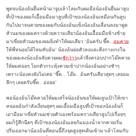
พูดจบน้องอ้นยื่นหน้ามาจูบเล้าโลม​กับผมมือน้องอ้นยื่นมาลูบ
ที่เป้าของผมก็เอื้อม​มือมาลูบที่เป้าของน้องอ้นเหมือนกันลูบ
กันไปมาจนควยของผมกับน้องอ้นแข็งน้องอ้นเลื่อนลงมาดูด
หัวนมของผมครางด้วยความเสียวน้องอ้นเอื้อมมือข้างซ้าย
มาเขี่ยยหัวนมของผมยิ่งทำให้ผมเสียว​ “อ้นครับ ซี๊ด….
อมควย
ให้พี่หน่อยได้ไหมคับอ้น” น้องอ้นย่อตัวลงและดึงกางเกงใน
ของผมลงน้องอ้นจับควยผม
ชักว่าว
แล้วจึงครอบปากโม๊คควย
ให้ผมค่อยๆ โยกตัวกระทุ้งควยเข้าปากน้องอ้นอย่างชัาๆ
เพราะน้องคงยังไม่เคย​ “ซี๊ด…. โอ๊ย… อ้นครับเสียวสุดๆ เลยอม
ลึกๆ เลยครับซี๊ด… อ่อยย”
พอน้องอ้นโม๊คควยให้ผมเสร็จน้องอ้นขอให้ผมลูบเป้าให้เขา
หน่อยอ้นกำลังเงี่ยนสุดๆ ผมเอื้อมมือลูบที่เป้าของน้องอ้นก็
เอามือมาเขี่ยหัวนมช่วยตัวเองพร้อมครางเสียวลูบไปเรื่อยๆ
ผมก็รู้สึกนืดๆ ที่เป้าของน้องอ้นเลยก้มมองน้ำจากควยเริ่ม
ปริ่มออกมาน้องอ้นที่ตอนนึ้ถึงจุดสูงสุดเดินเข้ามาเล้าโลม​กับ