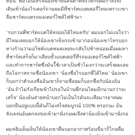
ทอน” พอโอนเสร็จน้องเขายืนสินค้าที่สั่งให้กับผมกำลังจะ
เดินเข้าน้องไรเดอร์ถามผมมีที่ชาร์ตแบตเตอรี่​ไหมเพราะเขา
ลืมชาร์ต​แบตรถมอเตอร์ไซด์​ไฟฟ้ามา​
“รบกวนพี่ชาร์ตแบตให้หน่อยได้ไหมครับ” ผมบอกไม่แน่ใจว่า
มีไหมเลยบอกให้น้องเขาเข็นรถเข้ามาก่อนน้องเขาโทรบอก
ทางร้านว่ามอไซค์แบตหมดเลยจะกลับไปช้าหน่อยเมื่อผมหา
ที่ชาร์ตเสร็จก็มาเสียบขั้วแบตเตอรี่​ที่รถมอเตอร์ไซค์​ไฟฟ้า​
และทำการชาร์ต​ซึ่งมันใ้ช้เวลาเป็นชั่วโมงกว่าจะเสร็จผมเลย
ถือโอกาส​ถามชื่อน้องเขา​ “น้องชื่อไรบอกพี่ได้ไหม” น้องเขา
ก็บอกว่าตัวเองซื่ออ้นเขาก็ถามชื่อผมก็บอกชื่อกับน้องอ้น​
“อ้น ถ้าไม่รังเกียจ​เข้าไปรอในบ้านพี่ก่อนไหมอีกนานกว่าจะ
เสร็จ” น้องอ้นส่ายหน้าบอกไม่เป็นไรมันจะเสียมารยาทผม
บอกยืนอยู่แบบนี้มันก็ไม่เสร็จ​สมบูรณ์ ​100% หรอกนะ อ้น
ลังเลจนอ้นตกลงขอเข้ามานั่งรอผมจึงพาน้องอ้นเข้ามานั่งรอ
ผมหยิบเย็นเย็นให้น้องเขาดื่มบอกอากาศร้อนขี่มาก็ไกลดื่ม