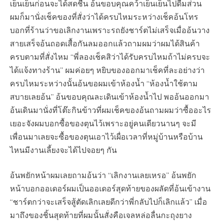
เย็นเย็นก่อนจะได้สดชื่น อ้นขอบคุณคว้าเย็น​เย็นไปดื่มส่วน
ผมก็มานั่งเช็คของที่สั่งว่าได้ครบไหมระหว่างเช็คอ้นโทร
บอกที่ร้านว่าขอเลิกงานเพราะรถยังชาร์ตไม่เสร็จเมื่ออ้นวาง
สายเสร็จอ้นถอดเสื้อกันลมออกแล้วถามผมว่าผมได้สินค้า
ครบตามที่สั่งไหม​ “พี่ลองเช็คสิว่าได้รับครบไหมถ้าไม่ครบจะ
ได้แจ้งทางร้าน” ผมค่อยๆ หยิบของออกมาเช็คที่ละอย่างว่า
ครบไหมระหว่างนั้นอ้นขอผมเข้าห้องน้ำ​ “ห้องน้ำใช้ตาม
สบายเลยอ้น” อ้นขอบคุณละเดินเข้าห้องน้ำไป พออ้นออกมา
อ้นเดินมานั่งที่โต๊ะกินข้าวที่ผมเช็คของอ้นถามผมว่าซื้ออะไร
เยอะจังผมบอกซื้อของตุนไว้เพราะอยู่คนเดียวนานๆ จะมี
เพื่อนมาเลยจะซื้อของตุนเอาไว้เผื่อเวลาที่หมู่บ้านหรือบ้าน
ไหนมีงานเลี้ยงจะได้ไปจอยๆ กัน​
อ้นพยักหน้า​ผมเลยถามอ้นว่า​ “เลิกงานเลยเหรอ” อ้นพยัก
หน้าบอกออเดอร์ผมเป็นออเดอร์สุดท้ายของผลัดที่อ้นเข้างาน​
“ชาร์ต​กว่าจะเสร็จสู้ตัดเลิกเลยดีกว่าพี่กลับไปก็เลิกเเล้ว” เมื่อ
มาถึงของชิ้นสุดท้ายที่ผมนั้นสั่งคือเจลหล่อลื่น​กะถุงยาง