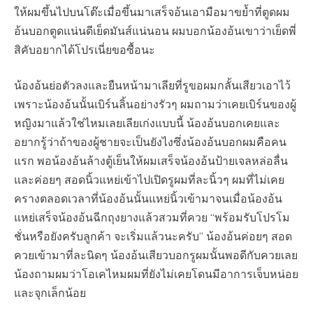
ให้ผมขึ้นไปบนโต๊ะเมื่อขึ้นมาเสร็จอ้นเอามือมาขย้ำที่ตูดผม
อ้นบอกตูดแน่นดีเย็ดมันส์แน่นอน ​ผมบอกน้องอ้นเขาว่าเย็ดพี่
สิคับอยากได้โปรเนี่ยขอซื้อนะ
น้องอ้นย่อตัวลงและยืนหน้ามาเลียที่รูขอผมกลั้นเสียวเอาไว้
เพราะน้องอ้นนั้นเบิร์น​ลิ้นอย่างรัวๆ ผมถามว่าเคยเบิร์น​ของผู้
หญิงมาแล้วใช่ไหมเลยเลียเก่งแบบนี้ น้องอ้นบอกเคยและ
อยากรู้ว่าถ้าของผู้ชายจะเป็นยังไงซึ่งน้องอ้นบอกผมคือคน
แรก พอน้องอ้นล้างตู้เย็น​ให้ผมเสร็จน้องอ้นป้ายเจลหล่อลื่น
และค่อยๆ สอดนิ้วแหย่เข้าไปเปิดรูผมที่ละนิ้วๆ ผมที่ไม่เคย
ครางตลอดเวลาที่น้องอ้นนั้นแหย่นิ้วเข้ามาจนเมื่อน้องอ้น
แหย่เสร็จน้องอ้นฉีกถุงยางแล้วสวมที่ควย​ “พร้อมรับโปรโม
ชั่น​หรือยังครับลูกค้า จะเริ่มแล้วนะครับ” น้องอ้นค่อยๆ สอด
ควยเข้ามาที่ละนิดๆ น้องอ้นเสียวบอกรูผมนั้นพอดีกับควยเลย
น้องถามผมว่าโอเคไหมผมที่ยังไม่เคยโดนมีอาการ​เจ็บหน่อย
และจุกเล็กน้อย