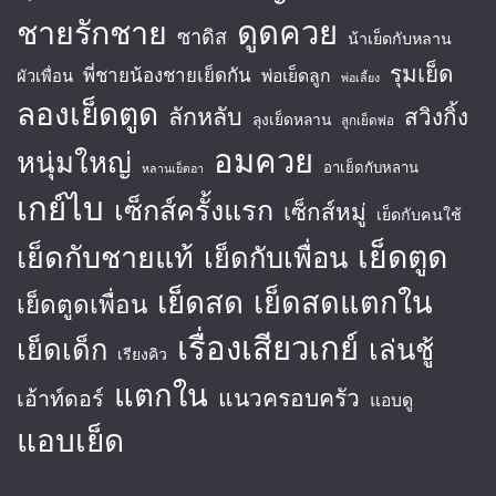
ชายรักชาย
ดูดควย
ซาดิส
น้าเย็ดกับหลาน
รุมเย็ด
พี่ชายน้องชายเย็ดกัน
พ่อเย็ดลูก
ผัวเพื่อน
พ่อเลี้ยง
ลองเย็ดตูด
ลักหลับ
สวิงกิ้ง
ลุงเย็ดหลาน
ลูกเย็ดพ่อ
อมควย
หนุ่มใหญ่
อาเย็ดกับหลาน
หลานเย็ดอา
เกย์ไบ
เซ็กส์ครั้งแรก
เซ็กส์หมู่
เย็ดกับคนใช้
เย็ดตูด
เย็ดกับชายแท้
เย็ดกับเพื่อน
เย็ดสด
เย็ดสดแตกใน
เย็ดตูดเพื่อน
เรื่องเสียวเกย์
เย็ดเด็ก
เล่นชู้
เรียงคิว
แตกใน
แนวครอบครัว
เอ้าท์ดอร์
แอบดู
แอบเย็ด