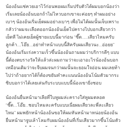
น้องอ้นแช่ควยเอาไว้ก่อนพอผมเริ่มปรับตัวได้ผมบอกน้องว่า
เริ่มเลยน้องอ้นบอกถ้าไม่ไหวบอกเขาจะค่อยๆ ทำผมอย่าง
เบาๆ น้องอ้นเริ่มเย็ดผมอย่างเบาๆ เพื่อไม่ได้ผมนั้นเจ็บเพราะ
กลัวว่าผมจะเลือดออกน้องอ้นเย็ดไปครางไปบอกเสียวกว่า
เย็ดหี ไม่เคยเย็ดผู้ชายแบบนี้มาก่อน​ “ซี๊ด……เสียวไหมครับ
ลูกค้า….โอ๊ย….อย่าทำหน้าแบบนี้สิครับผมเสียวนะ…อ่อยย”
น้องอ้นเริ่มเร่งความเร็วขึ้นน้องอ้นถามผมว่าบริการดีๆ แบบ
นี้ต้องตบรางวัลให้แล้วล่ะผมถามว่าจะเอาอะไรน้องอ้นบอก
เหมือนเดิมว่าจะจีบผมจนกว่าผมนั้นจะยอมใจอ่อน ผมเลยท้า
ไปว่าถ้าอยากได้ก็ต้องขยันทำคะแนนน้องอ้นโน้มตัวมากระ
ซิบบอกว่าได้เลยเล่นกับระบบแบบนี้น้องเขายิ่งชอบ
น้องอ้นยื่นหน้ามาเลียที่ใบหูผมล่ะครางใส่หูผมตลอด​
“ซี๊ด….โอ๊ย…ชอบไหมละครับแบบเนี่ยผมเสียวละพี่ละเสียว
ไหม” ผมพยักหน้าน้องอ้นขอให้ผมหันหน้ามาหน่อยน้องอ้น
ยื่นหน้ามาจูบเล้าโลม​กับผมน้องอ้นที่เริ่มเสียวมากขึ้นโน้มตัว