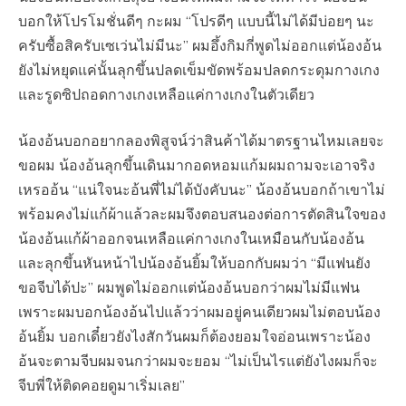
บอกให้โปรโมชั่น​ดีๆ กะผม​ “โปรดีๆ แบบนี้ไม่ได้มีบ่อยๆ นะ
ครับซื้อสิครับเซเว่นไม่มีนะ” ผมอึ้งกิมกี่​พูดไม่ออกแต่น้องอ้น
ยังไม่หยุดแค่นั้นลุกขึ้นปลดเข็มขัด​พร้อมปลดกระดุมกางเกง
และรูดซิปถอดกางเกงเหลือแค่กางเกงในตัวเดียว
น้องอ้นบอกอยากลองพิสูจน์​ว่าสินค้าได้มาตรฐาน​ไหมเลยจะ
ขอผม น้องอ้นลุกขึ้นเดินมากอดหอมแก้มผมถามจะเอาจริง
เหรออ้น​ “แน่ใจนะอ้นพี่ไม่ได้บังคับนะ” น้องอ้นบอกถ้าเขาไม่
พร้อมคงไม่แก้ผ้าแล้วละผมจึงตอบสนองต่อการตัดสินใจของ
น้องอ้นแก้ผ้าออกจนเหลือแค่กางเกงใน​เหมือนกับน้องอ้น
และลุกขึ้นหันหน้าไปน้องอ้นยิ้มให้บอกกับผมว่า​ “มีแฟนยัง
ขอจีบได้ปะ” ผมพูดไม่ออกแต่น้องอ้นบอกว่าผมไม่มีแฟน
เพราะผมบอกน้องอ้นไปแล้วว่าผมอยู่คนเดียว​ผมไม่ตอบน้อง
อ้นยิ้ม บอกเดี๋ยวยังไงสักวันผมก็ต้องยอมใจอ่อนเพราะน้อง
อ้นจะตามจีบผมจนกว่าผมจะยอม​ “ไม่เป็นไรแต่ยังไงผมก็จะ
จีบพี่ให้ติดคอยดูมาเริ่มเลย”