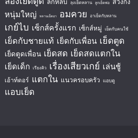
ลองเย็ดตูด
ลักหลับ
สวิงกิ้ง
ลุงเย็ดหลาน
ลูกเย็ดพ่อ
อมควย
หนุ่มใหญ่
อาเย็ดกับหลาน
หลานเย็ดอา
เกย์ไบ
เซ็กส์ครั้งแรก
เซ็กส์หมู่
เย็ดกับคนใช้
เย็ดตูด
เย็ดกับชายแท้
เย็ดกับเพื่อน
เย็ดสด
เย็ดสดแตกใน
เย็ดตูดเพื่อน
เรื่องเสียวเกย์
เย็ดเด็ก
เล่นชู้
เรียงคิว
แตกใน
แนวครอบครัว
เอ้าท์ดอร์
แอบดู
แอบเย็ด