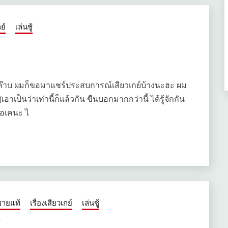
ย์
เล่นชู้
สดีค๊าบ ผมก็ขอมาแชร์ประสบการณ์เสียวเกย์บ้างนะฮะ ผม
าเป็นว่าเท่านี้ก็แล้วกัน ขืนบอกมากกว่านี้ ได้รู้จักกัน
โอเคนะ ไ
ชายแท้
เรื่องเสียวเกย์
เล่นชู้