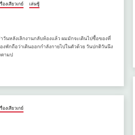
เรื่องเสียวเกย์
เล่นชู้
จำวันหลังเลิกงาน​กลับห้องแล้ว ผมมักจะเดินไปซื้อของที่
องพัก​ถือว่าเดินออกกําลัง​กายไปในตัวด้วย​ วันปกติวันนึง
องตามป
เรื่องเสียวเกย์