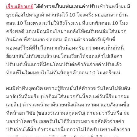
เรื่องเสียวเกย์
ได้ตำรวจเป็นแฟนแทนค่าปรับ
เช้าวันหนึ่งผมมี
ธุระต้องไปหาลูกค้าด่วนนัดไว้ 10 โมงครึ่ง ผมออกจากบ้าน
ตอน 10 โมงตรง กะไปให้ถึงโรงแรมที่แขกพักตอน 10 โมง
ครึ่งพอดี แต่เหมือนมีอะไรมาแกล้งให้ผมรีบจนลืมใส่หมวก
กันน็อค ที่สามแยก ขลตสม. มีด่านตำรวจดักจับผู้ขับขี่
มอเตอร์ไซต์ที่ไม่ใส่หมวกกันน็อคครับ กว่าผมจะเห็นก็หนี
ย้อนกลับไม่ทันซะแล้ว เลยโดนเรียกให้จอดแล้วไปเสียค่า
ปรับ แต่เห็นแถวที่มีคนโดนปรับต่อคิวกันจ่ายค่าปรับแล้ว
ท้อแท้ในใจผมคงไปไม่ทันนัดลูกค้าตอน 10 โมงครึ่งแน่
ผมมีท่าทีหงุดหงิด เพราะรู้สึกหมั่นไส้ตำรวจ วันไหนไม่จับดัน
มาจับวันที่ผมรีบ (ปกติผมใส่หมวกกันน็อค แต่วันนี้รีบมากผม
เลยลืม) ตำรวจหน้าตาดีนายหนึ่งเดินมาหาผม แอบสังเกตชื่อ
ที่หน้าอก วิชัย (ขอสงวนนามสกุลครับ) ถามผมว่ารีบหรือ ผม
บอกว่าโคตรรีบเลยครับไม่ได้รีบธรรมดา ขอลัดคิวจ่ายค่า
ปรับก่อนได้มั้ย ตำรวจนายนี้บอกว่าไม่ได้ครับ เพราะต้องจ่าย