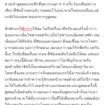
ควยเข้าตูดผมแบบลึกที่สุด กระตุก 4-5 ครั้ง ร้องเสียงคราง
เสียว พี่ชัยน้ำแตกแล้ว กอดผมไว้แน่น หายใจหอบเหนื่อย แต่
แกยังไม่ถอดควยออกจากรูตูดผม
สักพักแกก็
ชักว่าว
ให้ผม ไม่ถึงครึ่งนาทีครับ ผมเสร็จน้ำว่าว
พุ่งออกมาเต็มโซฟาเลยครับ (เป็นโซฟาแบบหุ้มพลาสติก เลย
เช็ดออกได้ทีหลัง) พี่ชัยถอนควยออก ดึงผมขึ้นมาจากโซฟา
มากอดแน่น บอกว่ารักผมนะ ผมบอกว่า ผมก็รักพี่ครับ แต่วัน
นี้เอาใบขับขี่ผมคืนมาก่อน พี่ชัยเลยเดินไปหยิบให้ผม แต่บอก
ผมว่า พรุ่งนี้ต้องมาอีกนะ ผมบอกว่าไม่เชิญก็จะมาครับ
สุดท้ายอีตาชัยก็เป็นแฟนผมครับ ผมโดนแกเย็ดทุกวัน แก
โคตรหื่นเลย แกบอกว่าเห็นผมตอนแรกก็มีอารมณ์แล้ว ตอน
แกจับผมอยากทำความรู้จักเลยเข้ามาคุยด้วย แต่ไม่นึกว่าผม
จะให้ใบขับขี่แกไว้ เลยเข้าทางแกหมดเลย และตูดผมครั้งนี้
ตูดผมก็เย็ดมันส์มาก ผมบอกว่าผมเห็นตูดแกแล้วก็อยากเอา
ตูดแกด้วย จะให้มั้ย แกบอกว่างั้นพี่ให้เดือนละครั้ง แต่ผมต้อง
ให้แกทุกวัน ผมบอกว่าโคตรเอาเปรียบผมเลยอ่ะ ขอเป็น