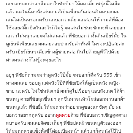
เลย แกบอกว่าแกลืมเอาใบขับขี่มาให้ผม เดี๋ยวพรุ่งนี้ไม่ลืม
แล้ว แต่วันนี้มานั่งเล่นเกมส์เป็นเพื่อนกันก่อนสิ ผมบอกผม
เล่นไม่เป็นหรอกครับ แกบอกว่าเดี๋ยวแกสอนให้ เกมส์ที่ต้อง
ใช้จอยสติ๊ก ยิงกันอะไรก็ไม่รู้ ผมเล่นไม่ชนะซักกะที เลยบอก
แกว่าไม่หนุกเลยผมไม่เล่นแล้ว พี่ชัยบอกว่างั้นกินเบียร์มั้ย ใน
ตูเย็นพี่เพียบเลย ผมเลยตอบปากรับคำทันที ใครจะปฏิเสธล่ะ
ครับ เบียร์เย็นๆ เคียงข้างผู้ชายหล่อ กินไปด้วยดูทีวีไปด้วย
ต่างคนต่างก็ไม่รู้จะคุยอะไร
อยู่ๆ พี่ชัยก็ถามผมว่าดูหนังโป๊มั้ย ผมบอกก็ดีครับ 555 เข้า
ทางผมเลย ชอบดู แต่หนังโป๊ที่พี่ชัยเปิดให้ดูเป็นหนัง หญิง-
ชาย นะครับ ไม่ใช่หนังเกย์ ผมก็ดูไปเรื่อยๆ แอบสังเกต ได้ผ้า
ขนหนู ควยพี่ชัยลุกขึ้นมา ลุกขึ้นมาจนหัวโผล่ออกมานอกผ้า
ขนหนูแล้ว พี่ชัยยิ้มให้ผมถามว่าอยากดูของแกชัดๆ มั้ย ผม
บอกว่าอยากดูครับ อยาก
ดูดควย
ด้วย พี่ชัยบอกว่าเชิญดูดตาม
สบายครับ ผมเลยจัดซะเต็มๆ พี่ชัยปลดผ้าขนหนูตัวเองออก
ให้ผมดูดควยแข็งตั้งชี้โด่อยู่เบื่องหน้า แล้วแกก็ดูหนังโป๊ไป