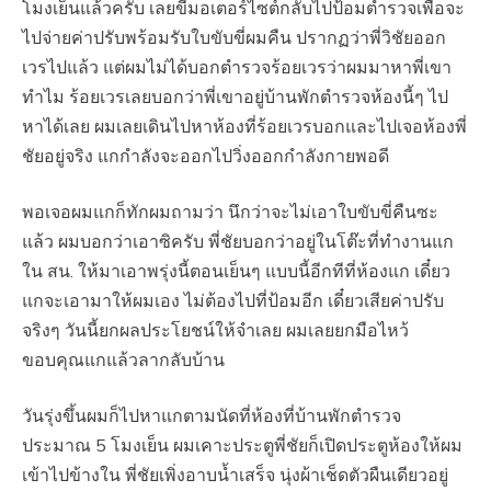
โมงเย็นแล้วครับ เลยขี่มอเตอร์ไซต์กลับไปป้อมตำรวจเพื่อจะ
ไปจ่ายค่าปรับพร้อมรับใบขับขี่ผมคืน ปรากฏว่าพี่วิชัยออก
เวรไปแล้ว แต่ผมไม่ได้บอกตำรวจร้อยเวรว่าผมมาหาพี่เขา
ทำไม ร้อยเวรเลยบอกว่าพี่เขาอยู่บ้านพักตำรวจห้องนี้ๆ ไป
หาได้เลย ผมเลยเดินไปหาห้องที่ร้อยเวรบอกและไปเจอห้องพี่
ชัยอยู่จริง แกกำลังจะออกไปวิ่งออกกำลังกายพอดี
พอเจอผมแกก็ทักผมถามว่า นึกว่าจะไม่เอาใบขับขี่คืนซะ
แล้ว ผมบอกว่าเอาซิครับ พี่ชัยบอกว่าอยู่ในโต๊ะที่ทำงานแก
ใน สน. ให้มาเอาพรุ่งนี้ตอนเย็นๆ แบบนี้อีกทีที่ห้องแก เดี๋ยว
แกจะเอามาให้ผมเอง ไม่ต้องไปที่ป้อมอีก เดี๋ยวเสียค่าปรับ
จริงๆ วันนี้ยกผลประโยชน์ให้จำเลย ผมเลยยกมือไหว้
ขอบคุณแกแล้วลากลับบ้าน
วันรุ่งขึ้นผมก็ไปหาแกตามนัดที่ห้องที่บ้านพักตำรวจ
ประมาณ 5 โมงเย็น ผมเคาะประตูพี่ชัยก็เปิดประตูห้องให้ผม
เข้าไปข้างใน พี่ชัยเพิ่งอาบน้ำเสร็จ นุ่งผ้าเช็ดตัวผืนเดียวอยู่