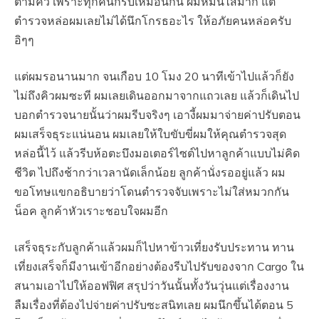
ตามคิว เพราะทุกคนก็รีบเหมือนกัน ผมหมั่นไส้มาก แต่
ตำรวจหล่อผมเลยไม่ได้นึกโกรธอะไร ให้อภัยคนหล่อครับ
อิๆๆ
แต่ผมรอนานมาก จนเกือบ 10 โมง 20 นาทีเข้าไปแล้วก็ยัง
ไม่ถึงคิวผมซะที ผมเลยเดินออกมาจากแถวเลย แล้วก็เดินไป
บอกตำรวจนายนั้นว่าผมรีบจริงๆ เอางี้ผมมาจ่ายค่าปรับตอน
ผมเสร็จธุระแน่นอน ผมเลยให้ใบขับขี่ผมให้คุณตำรวจสุด
หล่อนี้ไว้ แล้วรีบห้อตะบึงมอเตอร์ไซต์ไปหาลูกค้าแบบไม่คิด
ชีวิต ไปถึงช้ากว่าเวลานัดเล็กน้อย ลูกค้านั่งรออยู่แล้ว ผม
ขอโทษแขกอธิบายว่าโดนตำรวจจับเพราะไม่ใส่หมวกกัน
น็อค ลูกค้าหัวเราะชอบใจผมอีก
เสร็จธุระกับลูกค้าแล้วผมก็ไปหาข้าวเที่ยงรับประทาน ทาน
เที่ยงเสร็จก็มีงานเข้าอีกอย่างต้องรีบไปรับของจาก Cargo ใน
สนามเอาไปให้ออฟฟิศ สรุปว่าวันนั้นทั้งวันวุ่นแต่เรื่องงาน
ลืมเรื่องที่ต้องไปจ่ายค่าปรับซะสนิทเลย ผมนึกขึ้นได้ตอน 5