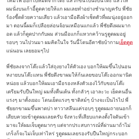
โคมไฟ ออกไปหมดจากโต๊ะ แล้วก็ขึ้นไปนั่งบนโต๊ะ แล้วให้
ผมนั่งบนเก้าอี้ดูดควยให้แก ผมเลยทำอย่างชำนาญครับ พี่ชัย
ร้องซี้ดด้วยความเสียว แล้วเอามือดึงผ้าเช็ดตัวที่ผมนุ่งอยู่ออก
มา ตอนนี้ผมก็เปลือยล่อนจ้อนเหมือนแกแล้ว พี่ชัยดึงผมมาก
อด แล้วก็ดูดปากกับผม ส่วนมือแกก็แหวกคว้านรูตูดผมอยู่
รอบๆ วนไปวนมา ผมคิดในใจ วันนี้โดนอีตาชัยบ้ากาม
เย็ดตูด
แน่นอน เลยยอมๆไป
พี่ชัยลงจากโต๊ะแล้วใส่ถุงยางให้ตัวเอง บอกให้ผมขึ้นไปนอน
หงายบนโต๊ะแทน พี่ชัยดึงขาผมให้ก้นเลยขอบโต๊ะออกมานิด
หน่อย แล้วบอกให้ผมเอามือรองหลังตัวเองไว้กับขอบโต๊ะ
เตรียมรับปืนใหญ่ ผมทั้งตื่นเต้น ทั้งกลัวๆ เอาละวะ เย็ดคนอื่น
แรงๆ มาตั้งเยอะ โดนเย็ดแรงๆ ซาดิสม์ๆ บ้างจะเป็นไรไป พี่
ชัยยกขาผมขึ้นพาดบ่า ทาวาสลีนแค่รอบๆ รูตูดผมถายนอกก็
เสียบควยเข้าตูดผมเลยครับ จังหวะที่เสียบแกคงตั้งใจดันเข้า
มาจะให้ผมเจ็บตูดมากๆ แต่จากประสบการณ์ที่ผ่านมาถ้าไม่
เกร็งก็จะไม่เจ็บเท่าไหร่ รูตูดผมเลยรองรับปืนใหญ่กระบอก