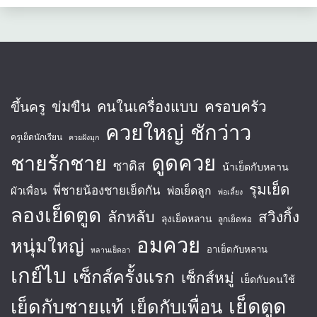
ครอบครัว
ข่มขืน
คนในเครื่องแบบ
ขึ้นครู
ควยใหญ่
ชักว่าว
ครูเย็ดนักเรียน
ควยฝังมุก
ชายรักชาย
ดูดควย
ซาดิส
น้าเย็ดกับหลาน
รุมเย็ด
พี่ชายน้องชายเย็ดกัน
พ่อเย็ดลูก
ผัวเพื่อน
พ่อเลี้ยง
ลองเย็ดตูด
ลักหลับ
สวิงกิ้ง
ลุงเย็ดหลาน
ลูกเย็ดพ่อ
อมควย
หนุ่มใหญ่
อาเย็ดกับหลาน
หลานเย็ดอา
เกย์ไบ
เซ็กส์ครั้งแรก
เซ็กส์หมู่
เย็ดกับคนใช้
เย็ดตูด
เย็ดกับชายแท้
เย็ดกับเพื่อน