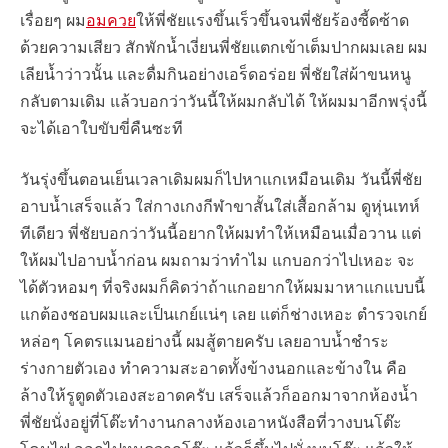
เรื่อยๆ ผม
อมควย
ให้พี่ชัยแรงขึ้นเร็วขึ้นจนพี่ชัยร้องซี้ดซ้าด
ด้วยความเสียว สักพักน้ำเงี่ยนพี่ชัยแตกเข้าเต็มปากผมเลย ผม
เลียน้ำว่าวนั้น และดื่มกินอย่างเอร็ดอร่อย พี่ชัยใส่ผ้าขนหนู
กลับตามเดิม แล้วบอกว่าวันนี้ให้ผมกลับได้ ให้ผมมาอีกพรุ่งนี้
จะได้เอาใบขับขี่คืนซะที
วันรุ่งขึ้นตอนเย็นเวลาเดิมผมก็ไปหาแกเหมือนเดิม วันนี้พี่ชัย
อาบน้ำเสร็จแล้ว ใส่กางเกงกีฬาขาสั้นใส่เสื้อกล้าม ดูหุ่นเทห์
ทีเดียว พี่ชัยบอกว่าวันนี้อยากให้ผมทำให้เหมือนเมื่อวาน แต่
ให้ผมไปอาบน้ำก่อน ผมถามว่าทำไม แกบอกว่าไปเหอะ จะ
ได้ตัวหอมๆ ที่จริงผมก็คิดว่าถ้าแกอยากให้ผมมาหาแกแบบนี้
แกต้องชอบผมและเป็นเกย์แน่ๆ เลย แต่ก็ช่างเหอะ ตำรวจเกย์
หล่อๆ โคตรแมนอย่างนี้ ผมสู้ตายครับ เลยอาบน้ำชำระ
ร่างกายตัวเอง ทำความสะอาดทั้งข้างนอกและข้างใน คือ
ล้างให้รูตูดตัวเองสะอาดครับ เสร็จแล้วก็ออกมาจากห้องน้ำ
พี่ชัยนั่งอยู่ที่โต๊ะทำงานกลางห้องเอาหนังสือที่วางบนโต๊ะ