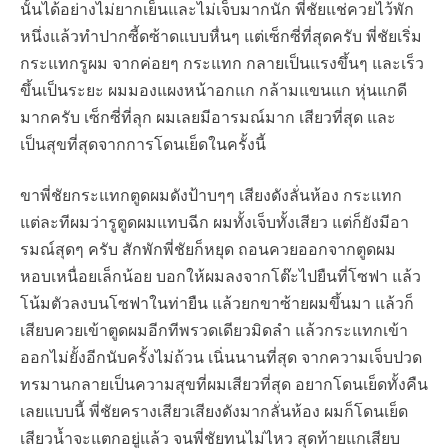
นั้นได้อย่างไม่ยากเย็นและไม่เจ็บมากนัก พี่ชัยแช่ควยไว้พัก
หนึ่งแล้วทำปากซี้ดซ้าดแบบหื่นๆ แต่เซ็กซี่ที่สุดครับ พี่ชัยเริ่ม
กระแทกรูผม จากค่อยๆ กระแทก กลายเป็นแรงขึ้นๆ และเร็ว
ขึ้นเป็นระยะ ผมมองแผงหน้าอกแก กล้ามแขนแก หุ่นแกดี
มากครับ เซ็กซี่ที่ลุก ผมเลยมีอารมณ์มาก เสียวที่สุด และ
เป็นสุขที่สุดจากการโดนเย็ดในครั้งนี้
ขาพี่ชัยกระแทกตูดผมดังป้าบๆๆ เสียงดังลั่นห้อง กระแทก
แต่ละทีผมว่ารูตูดผมแทบฉีก ผมทั้งเจ็บทั้งเสียว แต่ก็ยังมีอา
รมณ์สุดๆ ครับ สักพักพี่ชัยก็หยุด ถอนควยออกจากตูดผม
หอบเหนื่อยเล็กน้อย บอกให้ผมลงจากโต๊ะไปยืนที่โซฟา แล้ว
โน้มตัวลงบนโซฟาในท่ายืน แล้วยกขาซ้ายผมขึ้นมา แล้วก็
เสียบควยเข้าตูดผมอีกทีพรวดเดียวมิดลำ แล้วกระแทกเข้า
ออกไม่ยั้งอีกนับครั้งไม่ถ้วน เนิ่นนานที่สุด จากความเจ็บปวด
ทรมานกลายเป็นความสุขที่ผมเสียวที่สุด อยากโดนเย็ดทั้งคืน
เลยแบบนี้ พี่ชัยครางเสียวเสียงดังมากลั่นห้อง ผมก็โดนเย็ด
เสียวน้ำจะแตกอยู่แล้ว จนพี่ชัยทนไม่ไหว สุดท้ายแกเสียบ