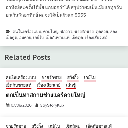
อาทิตย์ละครั้งได้มั้ย แกบอกว่าได้ สรุปว่าผมเป็นเมียแกทุกวัน
ยกเว้นวันอาทิตย์ ผมจะได้เป็นผัวแก 5555
คนในเครื่องแบบ
,
ควยใหญ่
,
ชักว่าว
,
ชายรักชาย
,
ดูดควย
,
ลอง
เย็ดตูด
,
อมควย
,
เกย์ไบ
,
เย็ดกับชายแท้
,
เย็ดตูด
,
เรื่องเสียวเกย์
Related Posts
คนในเครื่องแบบ
ชายรักชาย
สวิงกิ้ง
เกย์ไบ
เย็ดกับชายแท้
เรื่องเสียวเกย์
เล่นชู้
ตกเป็นทาสกามช่างแอร์ควยใหญ่
07/08/2026
GayStoryKub
ชายรักชาย
สวิงกิ้ง
เกย์ไบ
เซ็กส์หมู่
เย็ดกับชายแท้