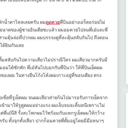
ักน้ำตาไหลเลยครับ ผม
ดูดควย
พี่บินอย่างเอร็ดอร่อยไม่
จขนาดของผู้ชายอินเดียซะแล้ว ผมอมควยไปจนพี่เอ๋และพี่
ามดุ้นจ่อที่ปากผม ผมบรรจงดูที่ละดุ้นสลับกันไป ถึงตอน
มได้ยินกันเลย
ี่ตั้มสลับกันไปความเสียวไม่ปราณีใคร ผมเสียวมากครับมี
ได้ซักพัก พี่เอ๋หันไปบอกกับพี่บินว่า ให้พี่บินเย็ดผม
็ดของผม ในทางยืนโก้งโค้งผมเกาะอยู่ที่ขอบเตียง ตรง
ยเขี่ยที่รูเย็ดผม จนผมเสียวส่ายก้นไปมารอรับการเย็ดจาก
ดควยเข้ามาให้รูตูดผมอย่างแรง ผมเจ็บจนจะดิ้นหนีเพราะไม่
ต่พี่เอ๋นี่สิ รั้งสะโพกผมไว้พร้อมกับแหกรูเย็ดผมให้กว้าง
ครับ ทั้งจุกทั้งเสียว ปากก็อมควยพี่ตั้มอยู่โดยมีมือหนาๆ