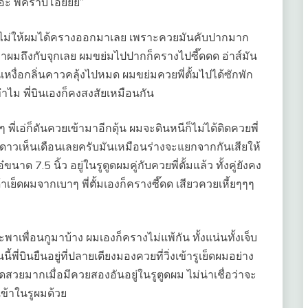
อะ พี่คร้าบโอ๊ยยย”
มไม่ให้ผมได้ครางออกมาเลย เพราะควยมันคับปากมาก
้าลึกมาผมถึงกับจุกเลย ผมขย่มไปปากก็ครางไปซี๊ดดด อ่าส์มัน
นเหงื่อกลิ่นคาวคลุ้งไปหมด ผมขย่มควยพี่ตั้มไปได้ซักพัก
ทำไม พี่บินเองก็คงสงสัยเหมือนกัน
 พี่เอ่ก็ดันควยเข้ามาอีกดุ้น ผมจะดินหนีก็ไม่ได้ติดควยพี่
ห็นดาวเห็นเดือนเลยครับมันเหมือนร่างจะแยกจากกันเสียให้
าด 7.5 นิ้ว อยู่ในรูตูดผมคู่กับควยพี่ตั้มแล้ว ทั้งคู่ยังคง
ด้าเย็ดผมจากเบาๆ พี่ตั้มเองก็ครางซี๊ดด เสียวควยเหี้ยๆๆๆ
จะพาเพื่อนกูมาบ้าง ผมเองก็ครางไม่แพ้กัน ทั้งแน่นทั้งเจ็บ
นนี้พี่บินยืนอยู่ที่ปลายเตียงมองควยที่วิ่งเข้ารูเย็ดผมอย่าง
สวยมากเมื่อมีควยสองอันอยู่ในรูตูดผม ไม่น่าเชื่อว่าจะ
ข้าในรูผมด้วย