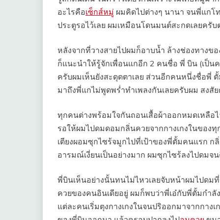
อะไรคือ
เซ็กส์หมู่
ผมคิดไปต่างๆ นานา จนพี่แกโ
ประตูรอไว้เลย ผมเหมือนโดนมนต์สะกดเลยครับ
หลังจากที่วางสายไปผมก็อาบน้ำ ล้างช่องทางของตั
ก็แนะนำให้รู้จักเพื่อนแกอีก 2 คนชื่อ พี่ บิน (เป
ครับผมเห็นยังสะดุดตาเลย ส่วนอีกคนหนึ่งชื่อพี่ ตั
มาถึงพี่แกไม่พูดพร่ำทำเพลงกันเลยครับผม สงสั
ทุกคนต่างพร้อมใจกันถอนเสื้อผ้าออกหมดเหลือไ
รอให้ผมไปดมดอมกลิ่นควยจากกางเกงในของทุกคนอ
เตียงผอมซุกไซร้จมูกไปที่เป้าของพี่ตั้มคนแรก กลิ
อารมณ์เงี่ยนเป็นอย่างมาก ผมซุกไซร้ลงไปดมจน
พี่บินเห็นอย่างนั้นทนไม่ไหวเลยจับหน้าผมไป
ควยของคนอินเดียอยู่ ผมก็พบว่าพี่เอ๋กับพี่ตั้มกำ
แต่ละคนเริ่มตุงกางเกงในจนปริออกมาจากกางเกงใ
ของพี่บินออกมา แล้วครอบปากลงไป
อมควย
ขนา