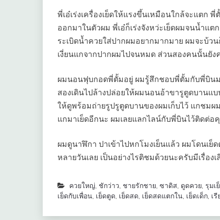
พี่เอ๋เร่งเครื่องเย็ดให้แรงขึ้นเหมือนใกล้จะแตก พี
ออกมาในตัวผม พี่เอ๋ก็เร่งจังหว่ะเย็ดผมจนน้ำแตก
ระเบิดน้ำควยใส่ปากผมอยากมากมาย ผมจะบ้วนก็ไม
เงี่ยนแกจากปากผมไปจนหมด ส่วนสองคนนั้นยังคา
ผมนอนฟุบกอดพี่ตั้มอยู่ ผมรู้สึกชอบพี่ตั้มกับพี่บ
สองเดินไปล้างปล่อยให้ผมนอนอ้าขารูตูดบานแบบไม
ให้ดูพร้อมถ่ายรูปรูตูดบานของผมเก็บไว้ แกชมผมใ
แกมาเย็ดอีกนะ ผมเลยแลกไลน์กับพี่บินไว้ติดต่อค
ผมดูนาฬิกา ปาเข้าไปหกโมงเย็นแล้ว ผมโดนเย็ดตั
หลายวันเลย เป็นอย่างไรติชมด้วยนะครับมีเรื่องเ
ควยใหญ่
,
ชักว่าว
,
ชายรักชาย
,
ซาดิส
,
ดูดควย
,
รุมเย
เย็ดกับเพื่อน
,
เย็ดตูด
,
เย็ดสด
,
เย็ดสดแตกใน
,
เย็ดเด็ก
,
เรี