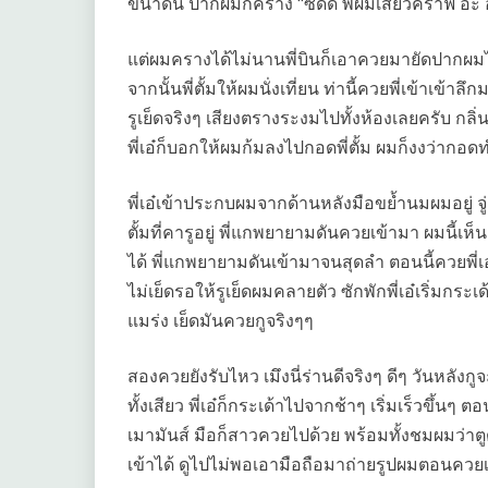
ขนาดนี้ ปากผมก็คราง “ซี๊ดด พี่ผมเสียวคร้าฟ อะ 
แต่ผมครางได้ไม่นานพี่บินก็เอาควยมายัดปากผ
จากนั้นพี่ตั้มให้ผมนั่งเที่ยน ท่านี้ควยพี่เข้าเข
รูเย็ดจริงๆ เสียงตรางระงมไปทั้งห้องเลยครับ กลิ่
พี่เอ๋ก็บอกให้ผมก้มลงไปกอดพี่ตั้ม ผมก็งงว่ากอด
พี่เอ๋เข้าประกบผมจากด้านหลังมือขย้ำนมผมอยู่ จู่ๆ
ตั้มที่คารูอยู่ พี่แกพยายามดันควยเข้ามา ผมนี้เ
ได้ พี่แกพยายามดันเข้ามาจนสุดลำ ตอนนี้ควยพี่เอ๋ขน
ไม่เย็ดรอให้รูเย็ดผมคลายตัว ซักพักพี่เอ๋เริ่มกระเ
แมร่ง เย็ดมันควยกูจริงๆๆ
สองควยยังรับไหว เมึงนี่ร่านดีจริงๆ ดีๆ วันหลังกู
ทั้งเสียว พี่เอ๋ก็กระเด้าไปจากช้าๆ เริ่มเร็วขึ้นๆ ตอ
เมามันส์ มือก็สาวควยไปด้วย พร้อมทั้งชมผมว่าตูด
เข้าได้ ดูไปไม่พอเอามือถือมาถ่ายรูปผมตอนควยเ