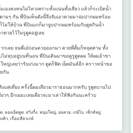
่ตั้มเองคงทนไม่ไหวเพราะทั้งแน่นทั้งเสียว แล้วก็ระเบิดน้ำ
ตามๆ กัน พี่บินเห็นดังนั้จึงจับเอาควยมาจ่อปากผมพร้อม
่ให้บ้วน พี่บินแกก็มาจูบปากผมพร้อมกับดูดกินน้ำ
ควยไว้ในรูตูดอยู่เลย
ินมากเลย จนพี่เอ๋ถอนควยออกมา ควยพี่ตั้มก็หลุดตาม ทั้ง
่หุบอยู่บนที่นอน พี่บินเดินมาขอดูรูตูดผม ให้ผมอ้าขา
หญ่เลยว่ารับเก่งมาก ตูดก็ฟิต เย็ดมันส์อีก คราวหน้าขอ
ุยกัน
งแต่เที่ยง ครั้งนี้ผมเสียวมาราธอนมากครับ รูตูดบานไป
สียวๆ อีกเยอะเลยเดี่ยวจะมาเล่าให้ฟังกันนะคร้าบ
็ด
,
ลองเย็ดตูด
,
สวิงกิ้ง
,
หนุ่มใหญ่
,
อมควย
,
เกย์ไบ
,
เซ็กส์หมู่
,
ยงคิว
,
เรื่องเสียวเกย์