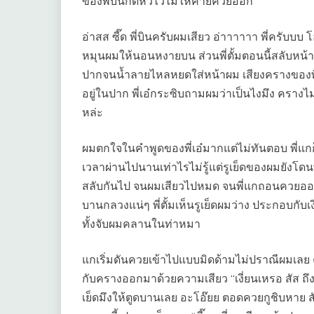
ของพี่บินกดหัวไว้ไม่ให้คายควยออก
อ่าสส ซี๊ด พี่บินครับผมเสียว อ่าาาาาา พี่ครับบบ โ
หมุนผมให้นอนหงายบน ส่วนพี่ตั้มตอนนี้สลับหน้าท
ปากจนน้ำลายไหลหยดใส่หน้าผม เสียงครางของพี่ตั
อยู่ในปาก พี่เอ๋กระซิบถามผมว่าเป็นไงมึง ครางไ
หล่ะ
ผมตกใจในคำพูดของพี่เอ๋มากแต่ไม่ทันตอบ พี
เวลาผ่านไปนานเท่าไรไม่รู้แต่รูเย็ดของผมยังโดน
สลับกันไป จนผมเสียวไปหมด จนพี่แกถอนควยออก ผมรู
บานกลวงแน่ๆ พี่ตั้มเห็นรูเย็ดผมว่าง ประกอบกับเ
ทั้งจับผมคลานในท่าหมา
แกเริ่มดันควยเข้าไปแบบมิดด้ามไม่ปราณีผมเลย คว
กับครางออกมาด้วยความเสียว “เงี่ยนเหรอ สัส ถึง
เย็ดมึงให้ตูดบานเลย อะโอ๊ยย ตอดควยกูชิบหาย สัส