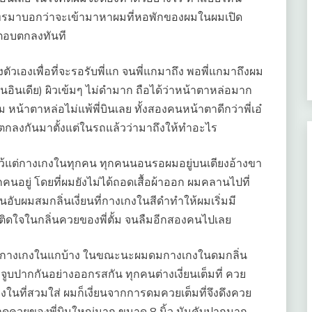
ทรมาบอกว่าจะเข้ามาหาผมที่หอพักของผมในผมเปิด
ตอบตกลงทันที
วเองเพื่อที่จะรอรับพี่แก จนพี่แกมาถึง พอพี่แกมาถึงผม
็นคนอินเดีย) ผิวเข้มๆ ไม่ดำมาก ถือได้ว่าหน้าตาหล่อมาก
้ม หน้าตาหล่อไม่แพ้พี่บินเลย ทั้งสองคนหน้าตาดีกว่าพี่เอ๋
ยตกลงกันมาตั้งแต่ในรถแล้วว่ามาถึงให้ทำอะไร
ว้แต่กางเกงในทุกคน ทุกคนนอนรอผมอยู่บนเตียงอ้างขา
ยู่ โดยที่ผมยังไม่ได้ถอดเสื้อผ้าออก ผมคลานไปที่
่นอับผมสมกลิ่นเงี่ยนที่กางเกงในสีดำทำให้ผมเริ่มมี
ติดใจในกลิ่นควยของพี่ตั้ม จนลืมอีกสองคนไปเลย
ดมที่กางเกงในแกบ้าง ในขณะนะผมดมกางเกงในดมกลิ่น
ลังจูบปากกันอย่างออกรสกัน ทุกคนต่างเงี่ยนเต็มที่ ควย
นที่สวมใส่ ผมก็เงี่ยนจากการดมควยเต็มที่จึงดึงควย
ดควยของพี่บินใหญ่มาก ขนาด 8 นิ้ว มันคับปากมาก