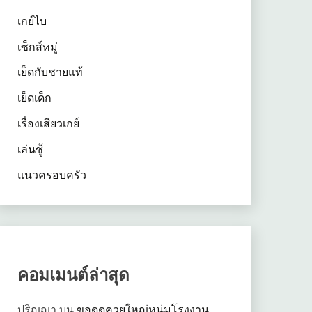
เกย์ไบ
เซ็กส์หมู่
เย็ดกับชายแท้
เย็ดเด็ก
เรื่องเสียวเกย์
เล่นชู้
แนวครอบครัว
คอมเมนต์ล่าสุด
ปริญญา
บน
ขอดูดควยใหญ่หนุ่มโรงงาน