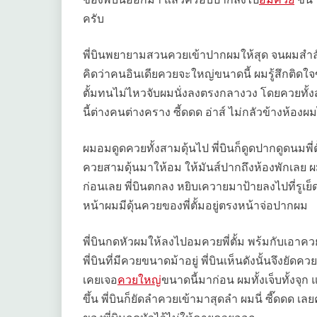
ครับ
พี่บินพยายามสวนควยเข้าปากผมให้สุด จนผมสำล
คิดว่าคนอินเดียควยจะใหญ่ขนาดนี้ ผมรู้สึกติดใ
ตั้มทนไม่ไหวจับผมนั่งลงตรงกลางวง โดยควยทั้งส
นี้ต่างคนต่างคราง ซี้ดดด อ่าส์ ไม่กลัวข้างห้องผ
ผมอมดูดควยทั้งสามดุ้นไป พี่บินก็ดูดปากดูดนมพ
ควยสามดุ้นมาให้อม ให้มันส์ปากถึงห้องพักเลย ผมอม
ก่อนเลย พี่บินตกลง หยิบเควายมาป้ายลงไปที่รูเย
หน้าผมมีดุ้นควยของพี่ตั้มอยู่ตรงหน้าจ่อปากผม
พี่บินกดหัวผมให้ลงไปอมควยพี่ตั้ม พร้มกับเอาคว
พี่บินที่มีควยขนาดม้าอยู่ พี่บินเห็นดังนั้นจึงยั
เคยเจอ
ควยใหญ่
ขนาดนี้มาก่อน ผมทั้งเจ็บทั้งจุก แ
ขึ้น พี่บินก็ยัดลำควยเข้ามาสุดลำ ผมนี่ ซี๊ดดด เลย