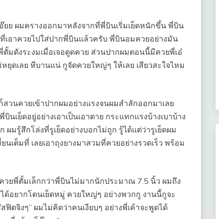
อ๊ยย ผมครางออกมาหลังจากที่พี่บินเริ่มเย็ดหนักขึ้น พี่บิน
ี่เอาควยไปใส่ปากพี่บินแล้วครับ พี่บินอมควยอย่างมัน
้มดังระงมเมื่อเจอดูดควย ส่วนปากผมตอนนี้มีควยพี่เอ๋
ม่หยุดเลย หีบานแน่ กูจัดควยใหญ่ๆ ให้เลย เสียวสะใจไหม
่แกก็สวนควยเข้าปากผมอย่างแรงจนผมสำลักออกมาเลย
พี่บินเย็ดอยู่อย่างเอาเป็นเอาตาย กระแทกแรงบ้างเบาบ้าง
้สึกโล่งที่รูเย็ดอย่างบอกไม่ถูก รู้ได้แต่ว่ารูเย็ดผม
งี่ยนเต็มที่ เลยเอาถุงยางมาสวมที่ควยอย่างรวดเร็ว พร้อม
ยพี่ตั้มเล็กกว่าพี่บินไม่มากนักประมาณ 7.5 นิ้ว ผมถึง
ได้อยากโดนเย็ดหมู่ ควยใหญ่ๆ อย่างพวกกู งานนี้กูจะ
ฟิตจิงๆ” ผมไม่คิดว่าคนเงียบๆ อย่างพี่เค้าจะพูดได้