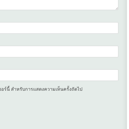
เซอร์นี้ สำหรับการแสดงความเห็นครั้งถัดไป