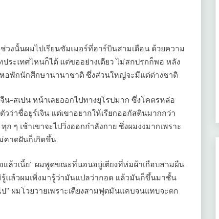
ช่วงนั้นผมไปเรียนซัมเมอร์ที่ฮาร์บินสามเดือน ด้วยความ
มเมทประเทศไหนก็ได้ แต่ขออย่างเดียว ไม่สกปรกก็พอ หลัง
่หอพักนักศึกษานานาชาติ ซึ่งส่วนใหญ่จะมีแต่ต่างชาติ
่ง จีน-สเปน หน้าเลยออกไปทางยุโรปมาก ซึ่งโคตรหล่อ
ัวว่าชื่อยูร์เจิน แต่เขาอยากให้เรียกออกัสตินมากกว่า
ว่ะ ทุก ๆ เช้าเขาจะไปวิ่งออกกำลังกาย ซึ่งผมงงมากเพราะ
คาดฝันก็เกิดขึ้น
แล้วเนี้ย” ผมพูดขณะที่นอนอยู่เตียงที่ห่มผ้าเกือบสามผืน
้แล้วผมเพิ่งมารู้ว่ามันแปลว่ากอด แล้วมันก็ขึ้นมาชั้น
อัดลงไป” ผมโวยวายเพราะเตียงสามฟุตมันแคบจนแทบจะตก