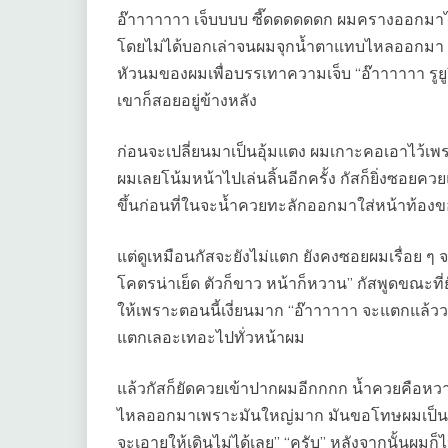
อ๊าาาาาาา เจ็บบบบ ซี๊ดดดดดดก ผมครางออกมาไม่
โดยไม่ได้บอกเล่าจนผมจุกน้ำตาแทบไหลออกมา “ไม่
หัวนมของผมเพื่อบรรเทาความเจ็บ “อ๊าาาาาา รูย
เขาก็สอยอยู่ข้างหลัง
ก่อนจะเปลี่ยนมาเป็นอุ้มแตง ผมเกาะคอเอาไว้เพ
ผมเลยโน้มหน้าไปเล่นลิ้นอีกครั้ง กัสก็ยิ่งซอยค
ขึ้นก่อนที่ในจะน้ำควยทะลักออกมาใส่หน้าท้องข
แต่ดูเหมือนกัสจะยังไม่แตก ยังคงซอยผมเรื่อย ๆ
โคตรน่าเย็ด ตัวก็ขาว หน้าก็หวาน” กัสพูดขณะที่ย
ให้เพราะตอนนี้เงี่ยนมาก “อ๊าาาาาา จะแตกแล้
แตกเลอะเทอะไปทั่วหน้าผม
แล้วกัสก็ยัดควยเข้าปากผมอีกกกก น้ำควยคือหวา
ไหลออกมาเพราะมันใหญ่มาก มันขอโทษผมเป็นการให
จะเอายูให้เดินไม่ได้เลย” “ครับ” หลังจากนั้นผมก