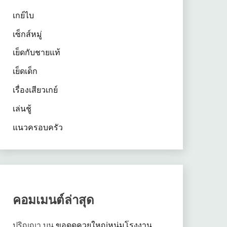
เกย์ไบ
เซ็กส์หมู่
เย็ดกับชายแท้
เย็ดเด็ก
เรื่องเสียวเกย์
เล่นชู้
แนวครอบครัว
คอมเมนต์ล่าสุด
ปริญญา
บน
ขอดูดควยใหญ่หนุ่มโรงงาน