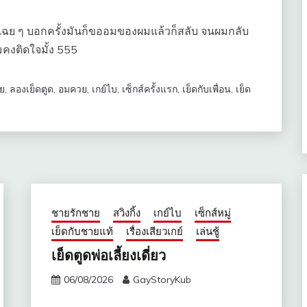
าวเฉย ๆ บอกครั้งมันก็ขออมของผมแล้วก็สลับ จนผมกลับ
ผมคงติดใจมั้ง 555
ย
,
ลองเย็ดตูด
,
อมควย
,
เกย์ไบ
,
เซ็กส์ครั้งแรก
,
เย็ดกับเพื่อน
,
เย็ด
ชายรักชาย
สวิงกิ้ง
เกย์ไบ
เซ็กส์หมู่
เย็ดกับชายแท้
เรื่องเสียวเกย์
เล่นชู้
เย็ดตูดพ่อเลี้ยงเดี่ยว
06/08/2026
GayStoryKub