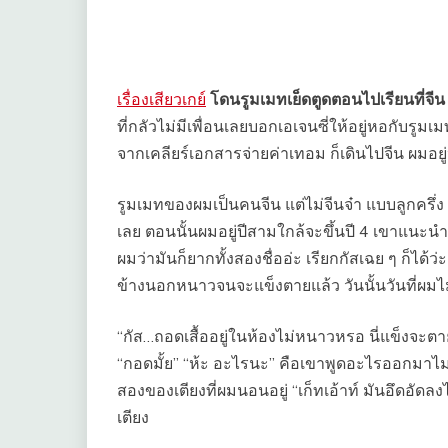
เรื่องเสียวเกย์
โดนรูมเมทเย็ดตูดตอนไปเรียนที่จีน
ที่กลัวไม่มีเพื่อนเลยบอกเอเจนซี่ให้อยู่หอกับรู
จากเคลียร์เอกสารจ่ายค่าเทอม ก็เดินไปจีน ผมอยู
รูมเมทของผมเป็นคนจีน แต่ไม่จีนจ๋า แบบลูกครึ
เลย ตอนนั้นผมอยู่ปีสามใกล้จะขึ้นปี 4 เขาแนะนำต
ผมว่ามันก็ยากทั้งสองชื่ออ่ะ เรียกกัสเฉย ๆ ก็ได้
ข้างนอกหนาวจนจะแข็งตายแล้ว วันนั้นวันที่ผมไม่
“กัส…ถอดเสื้ออยู่ในห้องไม่หนาวหรอ นี่แข็งจะตาย
“กอดมั้ย” “ห้ะ อะไรนะ” คือเขาพูดอะไรออกมาไม่รู
สองของเตียงที่ผมนอนอยู่ “เก็ทเอ้าท์ มันอึด
เตียง