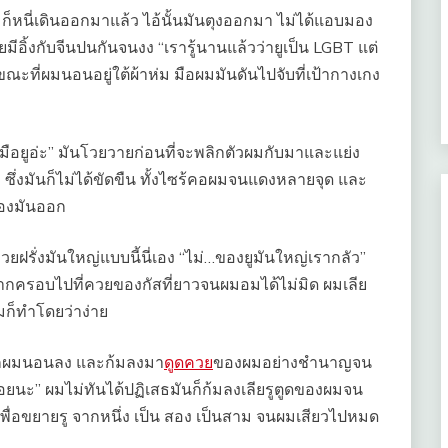
็หนี่เดินออกมาแล้ว ไอ้นั้นมันตุงออกมา ไม่ได้แอบมอง
มีอิ้งกับจีนปนกันจนงง “เรารู้นานแล้วว่ายูเป็น LGBT แต่
ขณะที่ผมนอนอยู่ใต้ผ้าห่ม มือผมมันดันไปจับที่เป้ากางเกง
!! มือยูอ่ะ” มันโวยวายก่อนที่จะพลิกตัวผมกับมาและแย่ง
ซึ่งมันก็ไม่ได้ขัดขืน ทั้งไซร้คอผมจนแดงหลายจุด และ
ของมันออก
วยฝรั่งมันใหญ่แบบนี้นี่เอง “ไม่…ของยูมันใหญ่เรากลัว”
ปากครอบไปที่ควยของกัสที่ยาวจนผมอมได้ไม่มิด ผมเลีย
มก็ทำโดยว่าง่าย
ลักผมนอนลง และก้มลงมา
ดูดควย
ของผมอย่างชำนาญจน
่อยนะ” ผมไม่ทันได้ปฏิเสธมันก็ก้มลงเลียรูตูดของผมจน
ไปเพื่อขยายรู จากหนึ่ง เป็น สอง เป็นสาม จนผมเสียวไปหมด