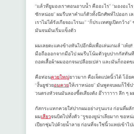
“แล้วทียูมองเราตอนอาบน้ำ คืออะไร” “มองอะไร ก
ซักหน่อย” ผมรีบหาคำแก้ตัวทั้งนึกศัพท์ไปออก เลย
เราไม่ได้รังเกียจอะไรนะ” “ก็ประเทศยูเปิดกว้าง” 
มันจนมันเริ่มแข็งตัว
ผมเลยตะแคงข้างหันไปอีกฝั่งเพื่อเล่นเกมส์ “เห้ย
มือถือออกจากมือไป ผมรีบโน้มตัวจูบปากกัสทันที 
ถอดเสื้อผ้าผมออกจนเปลือยเปล่า และมันก็ถอด
คือท่อน
ควยใหญ่
ยาวมาก คือเจ็ดแปดนิ้วได้ โอ้ยค
“งั้นยูช่วย
อมควย
ให้เราหน่อย” มันพูดจบผมก็ใช้
วนตรงหัวจนมันลองซี้ดเสียงดัง อ๊าาาาาา ลึก ๆ ผ
กัสกระแทกควยใส่ปากผมอย่างรุนแรง ก่อนที่ผ
ผม
เสียว
จนบิดไปทั้งตัว “รูของยูน่าเลียมาก ขอหน
เปียกชุ่มไปด้วยน้ำลาย ก่อนที่จะใช่นิ้วแหย่เข้า