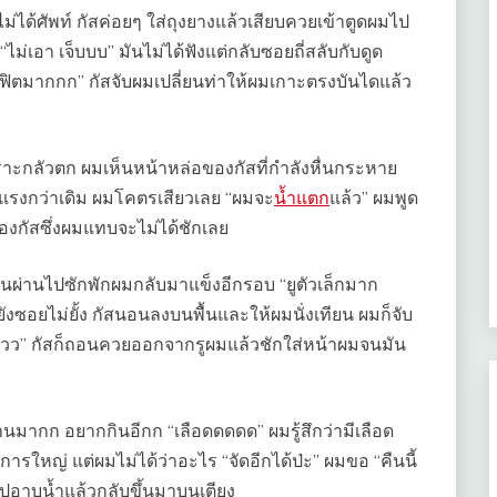
ได้ศัพท์ กัสค่อยๆ ใส่ถุงยางแล้วเสียบควยเข้าตูดผมไป
เอา เจ็บบบ” มันไม่ได้ฟังแต่กลับซอยถี่สลับกับดูด
ูฟิตมากกก” กัสจับผมเปลี่ยนท่าให้ผมเกาะตรงบันไดแล้ว
ราะกลัวตก ผมเห็นหน้าหล่อของกัสที่กำลังหื่นกระหาย
วยแรงกว่าเดิม ผมโคตรเสียวเลย “ผมจะ
น้ำแตก
แล้ว” ผมพูด
องกัสซึ่งผมแทบจะไม่ได้ชักเลย
 จนผ่านไปซักพักผมกลับมาแข็งอีกรอบ “ยูตัวเล็กมาก
ังซอยไม่ยั้ง กัสนอนลงบนพื้นและให้ผมนั่งเทียน ผมก็จับ
วววว” กัสก็ถอนควยออกจากรูผมแล้วชักใส่หน้าผมจนมัน
นมากก อยากกินอีกก “เลือดดดดด” ผมรู้สึกว่ามีเลือด
ญ่ แต่ผมไม่ได้ว่าอะไร “จัดอีกได้ป่ะ” ผมขอ “คืนนี้
็ไปอาบน้ำแล้วกลับขึ้นมาบนเตียง