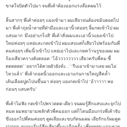
ขาดใจบิดตัวไปมา จนพี่เค้าต้องออกแรงล๊อคผมไว้
ลิ้นสากๆ พี่เค้าค่อยๆ แยงเข้ามา ผมเสียวจนต้องขมิบตอดไป
มา พี่เค้าถุยน้ำลายที่ฝ่ามือและเอานิ้วค่อยๆ จิ้มกดเข้าไป ผม
แสบมาก ‘มึงอย่าเกร็งสิ’ พี่เค้าสั่งผมและเอานิ้วแยงเข้าไป
ใหม่ค่อยๆ แหย่และกดเข้าไป ผมแสบแต่ก็เสียวไปพร้อมกันพี่
คมค่อยๆ เพิ่มนิ้วเข้าไป แหย่เอาไปและกดคว้านรูของผม ผม
ร้องเสียวครางดังตลอด “โอ้วววววววว เสียวครับพี่คม ซี้
ดดดดดด” ‘อยากได้ควยผัวยังห้ะ…’ “รีบเอาเข้ามาเลย ผมไม่
ไหวแล้ว” พี่เค้าถอดนิ้วออกและเอาแก่นกายใหญ่สีคล้ำ
เส้นเลือดปูดโปนขึ้นมา ค่อยๆ แยงกดเข้าไป “อ้าาาาา พอ
ก่อนๆ แสบครับ”
พี่เค้าไม่ฟัง กดเข้าไปพรวดดด เดียว จนผมรู้สึกแสบและจุกไป
หมด ผมพยายามพลักตัวพี่คมออก แต่ก็โดนมือแกร่งพี่เค้าจับ
ขึงออกไปพี่คมค่อยๆ ดูดเลียและขบกัดนมผม เลียรักแร้ผมดูด
ปากผม จนผมเริ่มรู้สึกเสียวขึ้นมาอีกครั้ง ‘เชี่ยยยยย แน่นควย