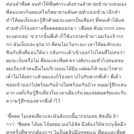
ท่อนลำพี่ยศ จนทำให้พี่ยศกระเด้งสวนลำควยเข้ามาแทนเอง
พี่คมแหกก้นผมเสร็จก็พยายามดันควยตัวเองเข้ามาอีกลำ
ทำให้ผมเจ็บและรู้สึกตัวผมจะแตกเป็นเสี่ยงๆ พี่คมเค้าได้แค่
ส่วนหัวก็ร้องครางซี้ดดดดดออกมา “เชี่ยยย คับมากกก แทบ
จะแตกเลย” ฃ จากนั้นพี่เค้าก็ใช้แรงกดเข้ามา ผมร้องจ้ากก
กก มันเจ็บและจุกมาก พี่คมไม่เว้นระยะเวลาให้ผมพักและ
ชินกับสิ่งที่มอบให้มา กลับกระเด้าเข้าออกไปโดยที่ไม่สนว่า
ผมจะเจ็บหรือไม่ พี่คมและพี่ยศ ครางดังระงมทั่วไปหมดจน
ผมเริ่มกลัวคนอื่นในบริเวณจะได้ยิน แต่ผมก็ห้ามอะไรพวก
เค้าไม่ได้เพราะตัวผมเองก็ร้องครางไปกับพวกพี่เค้า พี่เค้า
ซอยเข้าออกไปพร้อมกันบ้างไม่พร้อมกันบ้าง จนผมรู้สึกแสบ
มาก แต่ก็เริ่มรู้สึกเสียวในเวลาเดียวกัน ผมเลยตอดรัดและรับ
ความรู้สึกของพวกพี่เค้าไว้
“ซี้ดดด ไม่เคยเสียวและมันส์แบบนี้มาก่อนเลย สัสเอ๊ย อ้า
าาา” ‘ซีดดด โอ้ยย โอ้ยยยย เออไอ้สัส มึงต้องให้พวกกุเย็ดมึง
ทุกครั้งที่พวกกุต้องการ ไม่งั้นคลิปมึงหลุดแน่’ พี่คมและพี่ยศ