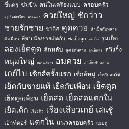
ครอบครัว
ข่มขืน
คนในเครื่องแบบ
ขึ้นครู
ควยใหญ่
ชักว่าว
ครูเย็ดนักเรียน
ควยฝังมุก
ชายรักชาย
ดูดควย
ซาดิส
น้าเย็ดกับหลาน
รุมเย็ด
พี่ชายน้องชายเย็ดกัน
พ่อเย็ดลูก
ผัวเพื่อน
พ่อเลี้ยง
ลองเย็ดตูด
ลักหลับ
สวิงกิ้ง
ลุงเย็ดหลาน
ลูกเย็ดพ่อ
อมควย
หนุ่มใหญ่
อาเย็ดกับหลาน
หลานเย็ดอา
เกย์ไบ
เซ็กส์ครั้งแรก
เซ็กส์หมู่
เย็ดกับคนใช้
เย็ดตูด
เย็ดกับชายแท้
เย็ดกับเพื่อน
เย็ดสด
เย็ดสดแตกใน
เย็ดตูดเพื่อน
เรื่องเสียวเกย์
เย็ดเด็ก
เล่นชู้
เรียงคิว
แตกใน
แนวครอบครัว
เอ้าท์ดอร์
แอบดู