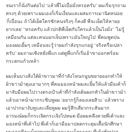
จนเราก็นั่งกินต่อไป “แล้วพี่ไม่เบื่อมั่งหรอครับ” ผมเริ่มรุกถาม
ตรงๆ ด้วยเพราะผมเองก็เริ่มเงี่ยนและผสมการเมานิดหน่อย
‘ก็เบื่อนะ ถ้าได้เย็ดใครซักคนจริงๆ ก็คงดี พี่จะเย็ดให้หายอ
ยากเลย’ “หรอครับ แล้วปกติพี่เย็ดกับใครแล้วเป็นไงมั่ง” ‘ไม่รู้
เหมือนกัน แต่ละคนบอกเจ็บเพราะมันใหญ่ไป’ พี่คมพูดปน
มองผมเยิ้มๆ เหมือนจะรู้ว่าผมกำลังรุกแกอยู่ “จริงหรือเปล่า
ครับ” ผมถามเชิงหยั่งพี่แก แต่ดูพี่แกก็เริ่มอ้าขาออกพร้อม
กระดกแก้วเหล้า
ผมเห็นบางสิ่งใต้ผ้าขาวมาที่กำลังโหนกนูนขยายออกทำให้
ผ้าขาวม้าตุงเอามากๆ พี่คมมองหน้าผมละยิ้มให้แล้วมือเค้าก็
มาจับมือผมไปวางตรงเป้าเค้าที่กำลังเต้นผงกหัวในผ้าขาวม้า
แล้วเอาหน้ามากระซิบหูผม ‘อยากรู้ก็ลองเลยสิวะ’ แล้วพราง
เอาปากมางับหูและเลียหูผม ผมรู้สึกเสียวกระสันมาก
อารมณ์ผมก็กระเจิดกระเจิงไปหมด มือผมคลึงควยพี่เค้าและ
มองหน้าพี่เค้าไป พี่เค้าก็เอามือมาปลดกระดุมเสื้อนักศึกษา
ผมออกทีละเม็ดจดเผยเห็นอกและเม็ดนมผม พี่เค้าซู้ดปาก