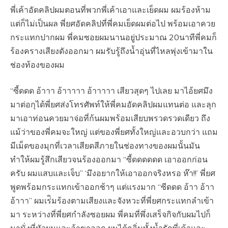
พี่เค้าอัดคลิปผมตอนที่พวกพี่เค้าเอาและเย็ดผม ผมร้องห้าม
แต่ก็ไม่เป็นผล พี่ยศอัดคลิปที่พี่คมเย็ดผมต่อไป พร้อมเอาควย
กระแทกปากผม พี่คมซอยผมนานอยู่ประมาณ 20นาทีพี่คมก็
ร้องครางเสียงดังออกมา ผมรับรู้ถึงน้ำอุ่นที่ไหลพุ่งเข้ามาใน
ช่องท้องของผม
“ซี้ดดด อ้าาา อ้าาาาา อ้าาาาา เสียวสุดๆ ไปเลย มาไอ้ยศมึง
มาต่อกุได้พี่ยศส่งโทรศัพท์ให้พี่คมอัดคลิปผมแทนต่อ และลุก
มาเอาท่อนควยมาจ่อที่ก้นผมพร้อมเสียบพรวดรวดเดียว ถึง
แม้ว่าของพี่คมจะใหญ่ แต่ของพี่ยศทั้งใหญ่และอวบกว่า แถม
มีเม็ดของมุกที่เวลาเสียดสีภายในช่องทางของผมนั้นมัน
ทำให้ผมรู้สึกเสียวจนร้องออกมา “ซี้ดดดดดด เอาออกก่อน
ครับ ผมแสบและเจ็บ” ‘มึงอยากให้เอาออกจริงหรอ ห๊า!!’ พี่ยศ
พูดพร้อมกระแทกเข้าออกช้าๆ แต่แรงมาก “ซีดดด อ้าา อ้าา
อ้าาา” ผมเร่ิมร้องตามเสียงและจังหวะที่พี่ยศกระแทกลำเข้า
มา ระหว่างที่พี่ยศกำลังซอยผม พี่คมที่พึ่งเสร็จกิจกับผมไปก็