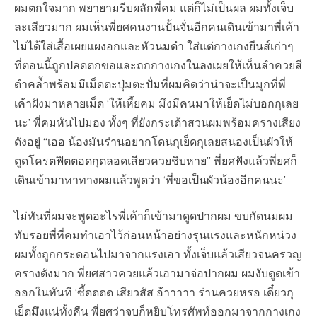
ผมตกใจมาก พยายามรีบผลักพี่คม แต่ก็ไม่เป็นผล ผมทั้งเจ็บ
ละเสียวมาก ผมเห็นพี่ยศคนงานปั้นจั่นอีกคนเดินเข้ามาพี่เค้า
ไม่ได้ใส่เสื้อเผยแผงอกและหัวนมดำ ใส่แต่กางเกงยีนส์เก่าๆ
ที่ตอนนี้ถูกปลดตกขอและถกกางเกงในลงเผยให้เห็นลำควยสี
ดำคล้ำพร้อมมีเม็ดตะปุ่มตะปั่มที่ผมคิดว่าน่าจะเป็นมุกที่พี่
เค้าฝังมาหลายเม็ด ‘ให้เหี้ยคม มึงมีคนมาให้เย็ดไม่บอกกุเลย
นะ’ พี่คมหันไปมอง ทั้งๆ ที่ยังกระเด้าสวนผมพร้อมครางเสียง
ดังอยู่ “เออ น้องมันร่านอยากโดนกุเย็ดกุเลยสนองเป็นผัวให้
ตูดโครตฟิตตอดกุตลอดเสียวควยชิบหาย” พี่ยศฟังแล้วพี่ยศก็
เดินเข้ามาหาทางผมแล้วพูดว่า ‘พี่ขอเป็นผัวน้องอีกคนนะ’
ไม่ทันที่ผมจะพูดอะไรพี่เค้าก็เข้ามาดูดปากผม ขบกัดนมผม
ทับรอยพี่ที่คมทำเอาไว้ก่อนหน้าอย่างรุนแรงและหนักหน่วง
ผมทั้งถูกกระดอนไปมาจากแรงเอา ทั้งเจ็บแล้วเสียวจนครวญ
ครางดังมาก พี่ยศสาวควยแล้วเอามาจ่อปากผม ผมงับดูดเข้า
ออกในทันที ‘ซี้ดดดด เสียวสัส อ้าาาาา ร่านควยหรอ เดี๋ยวกุ
เย็ดมึงแน่ทั้งคืน พี่ยศว่าจบก็หยิบโทรศัพท์ออกมาจากกางเกง