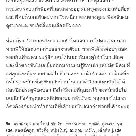
เอามือรูดของตัวเองขึ้นลง จนทนไม่ไหวน้ำพุ่งออกมา
กระเด็นรดบนตัวพี่ยศที่นอนหงายอยู่ ผมทรุดกองนอนทับพี่ยศ
และพี่คมก็นอนทับผมหอบใจเหนื่อยหอบข้างหูผม พี่ยศจับผม
ดูดปากและขบกัดลิ้นจนเลือดซึมออก
พี่คมก็ขบกัดแผ่นหลังผมและหัวไหล่จนแสบไปหมด ผมบอก
พวกพี่ให้ถอดแก่นกายออกจากตัวผม พวกพี่เค้าก็ค่อยๆ ถอด
ออกกันทีละคน ผมรู้สึกแสบไปหมด ก้มลงดูโอ้วโหว เลือด
และน้ำขาวข้นไหลเยิ้มออกมาจนผมรู้สึกหน้าแทบมืด พี่คม พี่
ยศลุกและอุ้มช่วยพาผมไปล้างและอาบน้ำตัว ผมอาบน้ำเสร็จ
ก็ขึ้นรถเตรียมที่จะขับกลับบ้านในเวลาตี 3 ผมแทบนั่งไม่ได้
ก่อนปิดประตูพี่ยศบอก มึงไม่ลืมนะที่กุบอกไว้ ผมหน้าเสียไป
เลยนึกถึงคำพูดและคลิปของผม กลัวมันจะหลุดออกไปมาก
ก็คงต้องก้มหน้าทำตามที่พี่เค้าบอกไปจนกว่าพวกพี่เค้าจะพอ
ควยฝังมุก
,
ควยใหญ่
,
ชักว่าว
,
ชายรักชาย
,
ซาดิส
,
ดูดควย
,
รุม
เย็ด
,
ลองเย็ดตูด
,
สวิงกิ้ง
,
หนุ่มใหญ่
,
อมควย
,
เกย์ไบ
,
เซ็กส์หมู่
,
เย็ด