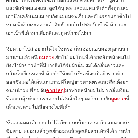
และจับหัวผมเงยและดูดไซ้หู คอ และนมผม พี่เค้าทั้งดูดและ
เอามือเคล้นนมผม ขบกัดนมผมซะเจ็บและเป็นรอยแดงช้ำไป
หมด พี่เค้าผงะออกแล้วจับหัวผมก้มไปชนกับเป้าพี่เค้า และ
เอาเป้าพี่เค้ามาเสียดสีและถูหน้าผมไปมา
‘งับควยกุไปสิ อยากได้ไม่ใช่หรอ เห็นชอบแอบมองกุอาบน้ำ
มานานแล้วหนิ
อมควย
เข้าไป’ ผมโดนพี่เค้ากดอัดหน้าผมไป
ยังเป้าผ้าขาวม้าที่มีบางสิ่งใต้ร่มผ้านั้น ผมได้กลิ่นคาวและ
กลิ่นน้ำเงี่ยนของพี่เค้า ทำให้ผมไม่รีรอที่จะเปิดผ้าขาวม้า
ออกซึ่งเผยให้เห็นแก่นกายที่ใหญ่ยาวพาดตรงและดีดเด้งมา
ชนหน้าผม พี่คมจับ
ควยใหญ่
มาฟาดหน้าผมไปมา กลิ่นเงี่ยน
ที่คละคลุ้งทำเอาเราสองไม่สนสิ่งใดๆ ผมอ้าปากงับ
ดูดควย
พี่
เค้าและลามไปเลียพวงไข่พี่เค้า
‘ซีดดดดดด เสียววว ไม่ได้เสียวแบบนี้มานานแล้ว อมควยเก่ง
ชิบหาย’ ผมอมแล้วรูดเข้าออกแล้วดูดเลียส่วนหัวพี่เค้า รสน้ำ