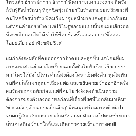
ไหวแล้ว อ้าาา อ้าาาา อ้าาาา’ พี่คมกระแทกแรงสาม สี่ครั้ง
ก็รับรู้ถึงน้ำร้อนๆ ที่ถูกฉีดพุ่งเข้ามาในร่างกายผมเหงื่อของพี่
คมไหลย้อยทั่วร่าง พี่คมก้มมาจูบหน้าผากและดูดปากกับผม
แต่ท่อนลำแกร่งยังคงแช่ไว้ในรูของผมแบบนั้นจนผมเสียวอด
ที่จะขมิบตอดไม่ได้ ทำให้พี่คมร้องซี้ดดดออกมา ‘ซี้ดดดด
โอยยเสียว อย่าพึ่งขมิบซิวะ’
ผมกำลังจะผลักพี่คมออกจากตัวคมและลุกขึ้น แต่โดนพี่ผม
กระแทกสวนลำมาอีกครั้งจนผมตั้งตัวไม่ทันร้องโอ้ยยยออก
มา ‘ใครให้มึงไปไหน คืนนี้มึงต้องโดนกุเย็ดทั้งคืน’ พูดไม่ทัน
จบพี่คมก็ก้มมาดูดมาเลียผมต่อ และขยับควยเข้าออกอีกครั้ง
ผมร้องบอกขอพักก่อน แต่พี่คมไม่ฟังยังคงดำเนินความ
ต้องการของตัวเองต่อ “พอก่อนพี่เดี๋ยวพี่ยศพี่โยกลับมาเห็น”
‘ช่างแม่ง กุเงี่ยน กุจะเย็ดเมียกุ’ พี่คมพูดพร้อมกระเด้าต่อไป
จนผมรู้สึกแสบและเสียวอีกครั้ง จนผมหันมองไปทางซ้ายและ
เห็นคนเดินเข้ามาใกล้และเดินสาวควยเข้ามาทางผม!!!