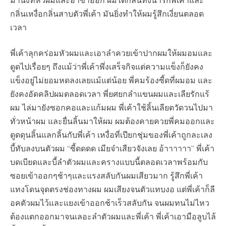
มานั่งที่หัวผมและอ้าขาออก ผมได้กลิ่นทั้งน้ำรักพี่เค้าและ
กลิ่นเหงื่อกลิ่นสาบตัวพี่เค้า มันยิ่งทำให้ผมรู้สึกเงี่ยนตลอด
เวลา
พี่เค้าลุกคร่อมหัวผมและเอาลำควยเข้าปากผมให้ผมอมและ
ดูดไปเรื่อยๆ ถึงแม้ว่าพี่เค้าพึ่งเสร็จกิจแต่ความแข็งก็ยังคง
แข็งอยู่ไม่ยอมหดลงเลยแม้แต่น้อย พี่คมร้องซี้ดที่ผมอม และ
ยังคงอัดคลิปผมตลอดเวลา พี่ยศยกลำแขนผมและเลียรักแร้
ผม ไล่มายังซอกคอและแก้มผม พี่เค้าใช้ลิ้นเลียตวัดวนไปมา
ทั่วหน้าผม และยื่นลิ้นมาให้ผม ผมต้องคายควยพี่คมออกและ
ดูดดุนลิ้นแลกลิ้นกับพี่เค้า เหงื่อที่เปียกชุ่มของพี่เค้าถูกละเลง
บี้ทับลงบนตัวผม “ซี้ดดดด เมียจ๋าเสียวจังเลย อ้าาาาาา” พี่เค้า
บดเบียดและบี้ลำตัวผมและครางแบบนี้ตลอดเวลาพร้อมกับ
ซอยเข้าออกๆช้าๆและแรงสลับกันผมเสียวมาก รู้สึกพี่เค้า
แทงโดนจุดตรงช่องทางผม ผมเสียงจนตัวแทบงอ แต่พี่เค้าก็ลี
อคตัวผมไว้และแยงเข้าออกช้าเร็วสลับกัน จนผมทนไม่ไหว
ต้องแตกออกมาจนเลอะลำตัวผมและพี่เค้า พี่เค้าเอามือลูบไล้