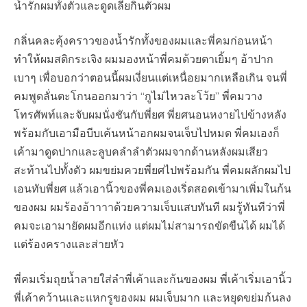
น้ำรักผมทั้งตัวและดูดเลียกินตัวผม
กลิ่นคละคุ้งคราวของน้ำรักทั้งของผมและพี่คมก่อนหน้า
ทำให้ผมสติกระเจิง ผมมองหน้าพี่คมด้วยตาเยิ้มๆ อ้าปาก
เบาๆ เพื่อบอกว่าตอนนี้ผมเงี่ยนแต่เหนื่อยมากเหลือเกิน จนพี่
คมพูดลั่นตะโกนออกมาว่า “กูไม่ไหวละโว้ย” พี่คมวาง
โทรศัพท์และจับผมนั่งชันกับพี่ยศ พี่ยศนอนหงายไปข้างหลัง
พร้อมกับเอามือบีบเค้นหน้าอกผมจนเจ็บไปหมด พี่คมเองก็
เค้ามาดูดปากและลูบคลำลำตัวผมจากด้านหลังผมเสียว
สะท้านไปทั้งตัว ผมขย่มควยพี่ยศไปพร้อมกัน พี่คมผลักผมไป
เอนทับพี่ยศ แล้วเอานิ้วของพี่คมเองเริ่ดสอดเข้ามาเพิ่มในก้น
ของผม ผมร้องอ้าาาาด้วยความเจ็บแสบทันที ผมรู้ทันทีว่าพี่
คมจะเอามายัดผมอีกแท่ง แต่ผมไม่สามารถขัดขืนได้ ผมได้
แต่ร้องครางและส่ายหัว
พี่คมเริ่มถุยน้ำลายใส่ลำพี่เค้าและก้นของผม พี่เค้าเริ่มเอานิ้ว
พี่เค้าคว้านและแหกรูของผม ผมเจ็บมาก และหยุดขย่มก้นลง