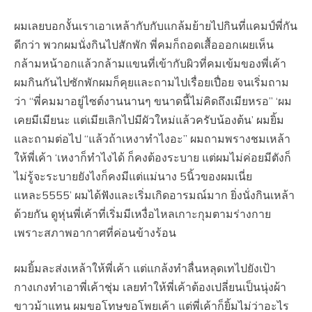
ผมเลยบอกงั้นเราเอาเหล้ากับกับแกล้มย้ายไปกินที่แคมป์พี่กัน
ดีกว่า พวกผมนั่งกินไปสักพัก พี่คมก็ถอดเสื้อออกเผยเห็น
กล้ามหน้าอกแล้วกล้ามแขนที่เข้ากับผิวที่คมเข้มของพี่เค้า
ผมกินกันไปซักพักผมก็คุยและถามไปเรื่อยเปื่อย จนเริ่มถาม
ว่า “พี่คมมาอยู่ไซต์งานนานๆ ขนาดนี้ไม่คิดถึงเมียหรอ” ‘ผม
เคยมีเมียนะ แต่เมียเลิกไปมีผัวใหม่แล้วครับน้องต้น’ ผมยิ้ม
และถามต่อไป “แล้วถ้าเหงาทำไงอะ” ผมถามพรางชมเหล้า
ให้พี่เค้า ‘เหงาก็ทำไงได้ ก็คงต้องระบาย แต่ผมไม่ค่อยมีตังก็
ไม่รู้จะระบายยังไงก็คงมีแต่แม่นาง 5นิ้วของผมเนี่ย
แหละ5555’ ผมได้ฟังและเริ่มเกิดอารมณ์มาก ยิ่งนั่งกินเหล้า
ด้วยกัน ดูหุ่นพี่เค้าที่เริ่มมีเหงื่อไหลเกาะกุมตามร่างกาย
เพราะสภาพอากาศที่ค่อนข้างร้อน
ผมยิ้มละส่งเหล้าให้พี่เค้า แต่แกล้งทำลื่นหลุดเทไปยังเป้า
กางเกงทำเอาพี่เค้าชุ่ม เลยทำให้พี่เค้าต้องเปลี่ยนเป็นนุ่งผ้า
ขาวม้าแทน ผมขอโทษขอโพยเค้า แต่พี่เค้าก็ยิ้มไม่ว่าอะไร