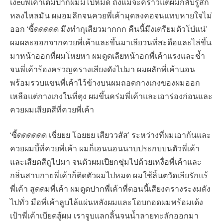
เงี่euพี่เค้าเต็มปากผมมไปหมด ถึงแม้จะคราวแต่ผมกลับรู้สึก
หลงไหลมัน ผมอมลึกจนควยพี่เค้ามุดลงคอจนแทบหายใจไม่
ออก ‘ซี้ดดดดด มึงทำกุเสียวมากกก คืนนี้มึงเตรียมตัวโบ๋แน่’
ผมผละออกจากควยพี่เค้าและขึ้นมาเลียวนที่สะดือและไล่ขึ้น
มาหน้าออกที่ผมโหยหา ผมดูดเลียหน้าอกพี่เค้าแรงและช้ำ
จนพี่เค้าร้องครวญครางเสียงดังไปมา ผมผลักพี่เค้านอน
พร้อมรวบแขนพี่เค้าไว้ข้างบนผมถอดกางเกงของผมออก
เหลือแต่กางเกงในที่ตุง ผมขึ้นคร่มพี่เค้าและเอาร่องก่อนและ
ควยผมเสียดสีที่ควยพี่เค้า
‘ซี้ดดดดดด เชี่ยยย โอยยย เสียววสัส’ ระหว่างที่ผมเอาก้นและ
ควยผมบี้ที่ควยพี่เค้า ผมก็เอนนอนนาบประกบบนตัวพี่เค้า
และเสียดสีถูไปมา จนตัวผมเปียกชุ่มไปด้วยเหงื่อพี่เค้าและ
กลิ่นสาบกายพี่เค้าก็ติดตัวผมไปหมด ผมใช้ลิ้นตวัดเลียรักแร้
พี่เค้า สูดดมพี่เค้า ผมดูดปากพี่เค้าที่ตอนนี้เสียงครางระงมดัง
ไปทั่ว มือพี่เค้าลูบไล้แผ่นหลังผมและโอบกอดผมพร้อมเด้ง
เป้าพี่เค้าเบียดสู้ผม เราจูบแลกลิ้นจนน้ำลายทะลักออกมา