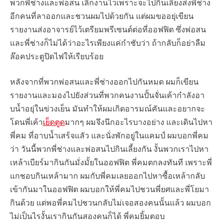
พวกพี่ช่างและพ่อสน เลิกงานไวเพราะจะไปกินเลี้ยงส่งพี่ช่าง
อีกคนที่ลาออกและชวนผมไปด้วยกัน แต่ผมขออยุ่เขียน
รายงานส่งอาจารย์ไว้เตรียมพรีเซนต์ต่อที่ออฟฟิต ซึ่งพ่อสน
และพี่ช่างก็ไม่ได้ว่าอะไรเพียงแค่กำชับว่า ถ้ากลับก็อย่าลืม
ล๊อคประตูปิดไฟให้เรียบร้อย
หลังจากที่พวกพ่อสนและพี่ช่างออกไปกันหมด ผมก็เขียน
รายงานและมองไปยังส่วนที่พวกคนงานปั้นจั่นเค้ากำลังอา
บน้ำอยุ่ในข่วงเย็น มันทำให้ผมเกิดอารมณ์คันและอยากจะ
โดนพี่เค้า
เย็ดตูด
มากๆ ผมจึงนึกอะไรบางอย่าง และเดินไปหา
พี่คม ที่อาบน้ำเสร้จแลัว และนั่งพักอยู่ในแคมป์ ผมบอกพี่คม
ว่า วันนี้พวกพี่ช่างและพ่อสนไปกินเลี้ยงกัน งั้นพวกเราไปหา
เหล้าเบียร์มากินกันมั่งมั้ยในออฟฟิต พี่คมตกลงทันที เพราะพี่
แกชอบกินเหล้ามาก ผมกับพี่คมเลยออกไปหาซื้อเหล้ากลับ
เข้ากันมาในออฟฟิต ผมบอกให้พี่คมไปชวนพี่ยศและพี่โยมา
กินด้วย แต่พอพี่คมไปชวนกลับไม่เจอสองคนนั้นแล้ว ผมบอก
ไม่เป็นไรงั้นเรากินกันสองคนก็ได้ พี่คมยิ้มตอบ