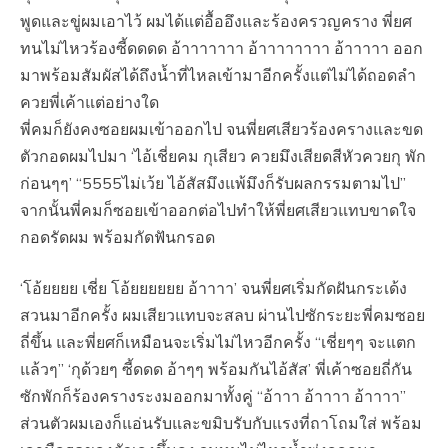
พูดและขู่ผมเอาไว้ ผมได้แต่อื้ออึงและร้องครวญคราง พี่ยศ
ทนไม่ไหวร้องซี้ดดดด อ้าาาาาาา อ้าาาาาาาา อ้าาาาา ออก
มาพร้อมสัมผัสได้ถึงน้ำที่ไหลเข้ามาอีกครั้งแต่ไม่ได้ถอดลำ
ควยพี่เค้าแต่อย่างใด
พี่คมก็ยังคงซอยผมเข้าออกไป จนพี่ยศเสียวร้องครางและขด
ตัวกอดผมไปมา ‘ไอ้เชี่ยคม กุเสียว ควยมึงเสียดสีหัวควยกุ พัก
ก่อนๆๆ’ “5555ไม่เว้ย ไอ้สัสมึงแพ้มึงก็รับผลกรรมตามไป”
จากนั้นพี่คมก็ซอยเข้าออกต่อไปทำให้พี่ยศเสียวแทบขาดใจ
กอดรัดผม พร้อมกัดฟันกรอด
‘โอ้ยยยย เชี่ย โอ้ยยยยยย อ้าาาา’ จนพี่ยศเริ่มกัดฝันกระเด้ง
สวนมาอีกครั้ง ผมเสียวแทบจะสลบ ผ่านไปซักระยะพี่คมซอย
ถี่ขึ้น และพี่ยศก็เหมือนจะเริ่มไม่ไหวอีกครั้ง “เชี่ยๆๆ จะแตก
แล้วๆ” ‘กุด้วยๆ ซี้ดดด อ้าๆๆ พร้อมกันไอ้สัส’ พี่เค้าซอยถี่กัน
ซักพักก็ร้องครางระงมออกมาทั้งคู่ “อ้าาา อ้าาาา อ้าาาา”
ส่วนตัวผมเองก็แอ่นรับและขมิบรับกับแรงที่ถาโถมใส่ พร้อม