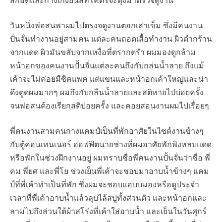
สก๊อตและกางเกงยีนส์ที่โคตรจะตุงมาตรวจดูงาน
วันหนึ่งพ่อสนพาผมไปตรงจดูงานตอกเสาเข็ม ซึ่งมีคนงาน
ปั่นจั่นทำงานอยู่สามคน แต่ละคนถอดเสื้อทำงาน ผิวดำกร้าน
จากแดด ผิวมันขลับจากเหงื่อที่ตรากตรำ ผมมองดูกล้าม
หน้าอกของคนงานปั้นจั่นแต่ละคนถึงกับกล่นน้ำลาย ถึงแม้
เค้าจะไม่ค่อยมีซิคแพค แต่แขนและหน้าอกเค้าใหญ่และน่า
ดึงดูดผมมากๆ ผมถึงกับกลืนน้ำลายและสติหายไปบ่อยครั้ง
จนพ่อสนต้องเรียกสติบ่อยครั้ง และคอยสอนงานผมไปเรื่อยๆ
พี่คนงานสามคนกางแคมป์เป็นที่พักอาศัยในไซต์งานข้างๆ
กับตู้คอนเทนเนอร์ ออฟฟิตนายช่างที่ผมอาศัยพักพิงหลบแดด
หรือพักในช่วงฝึกงานอยู่ ผมทราบชื่อพี่คนงานปั้นจั่นว่าชื่อ พี่
คม พี่ยศ และพี่โย ช่วงเย็นพี่เค้าจะชอบมาอาบน้ำข้างๆ แคม
ป์ที่พี่เค้าทำเป็นที่พัก ซึ่งผมจะชอบแอบบมองหรือดูประจำ
เวลาที่พี่เค้าอาบน้ำแล้วลุบไล้สบู่ทั้งส่วนตัว และหน้าอกและ
ลามไปถึงส่วนใต้ผ้าสโร่งที่เค้าใส่อาบน้ำ และเย็นในวันศุกร์