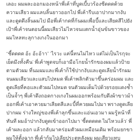
เลอะ ผมผละออกมองหน้าพี่เค้าที่บูดเบี้บวร้องซีดดดด้วย
ความเสียว ผมแลบลิ้นยาวออกไป พี่เค้ารีบเอาปากมากงับ
และดูดดึงลิ้นผมไป มือพี่เค้ากดที่ก้นผมเพื่อบี้และเสียดสีไปยัง
เป้าพี่เค้าจนตอนนี้ผมเสียวไม่ไหวจนแตกน้ำอุ่นข้นขาวของ
ผมไหลทะลุกางเกงในออกมา
“ซี้ดดดด อ้ะ อ้ะอ้าา” ‘ไรวะ แค่นี้ทนไม่ไหว แต่ไม่เป็นไรกุจะ
เย็ดมึงทั้งคืน’ พี่เค้าพูดจบก็เอามือโกยน้ำรักของผมแล้วป้าย
ตามตัวผม ที่นมผมและพี่เค้าก็ใช้ปากงับและดูดเลียน้ำรักผม
จนผมเสียวและแสบไปหมด พี่เค้าพลิกตัวมาขึ้นคร่อมผม และ
ดูดเลียที่คอและตัวผมไปหมด จนตัวผมเต็มไปด้วยรอยแดงช้ำ
เป็นจ้ำๆ พี่เค้าดึงถอดกางเกงในผมออกพร้อมกับดึงผ้าขาวม้า
ออกพี่เค้าเอาควยมาเสียดสีและบี้ที่ควยผมไปมา พรางดูดเลีย
ปากผม ร่างใหญ่ของพี่เค้าลุกขึ้นและแอ่นเอวมา ผมรู้หน้าที่
ทันที ผมอ้าปากงับดูดเข้าออกไปมา ‘ซี้ดดดดด ไม่ไหวแล้ว’ พี่
เค้าผละออก แล้วกลับมาคร่อมตัวผมเหมือนเดิม พร้อมยกขา
ผมให้ตั้งฉาก พี่เค้าก้มไปเลียประตูหลังผม ผมเสียวแทบ