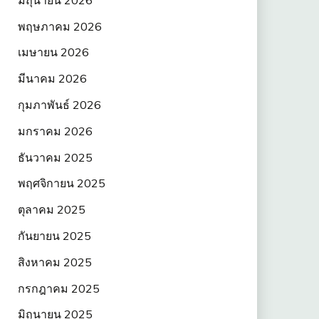
พฤษภาคม 2026
เมษายน 2026
มีนาคม 2026
กุมภาพันธ์ 2026
มกราคม 2026
ธันวาคม 2025
พฤศจิกายน 2025
ตุลาคม 2025
กันยายน 2025
สิงหาคม 2025
กรกฎาคม 2025
มิถุนายน 2025