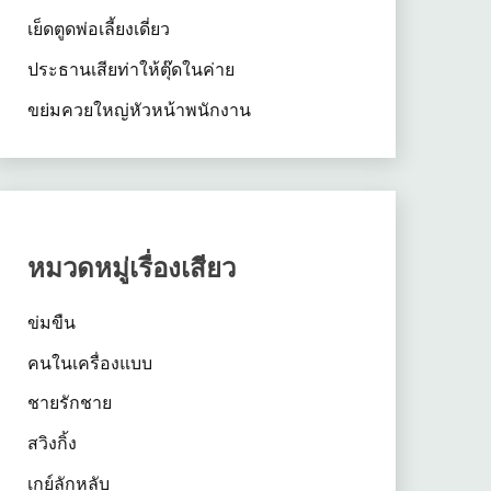
เย็ดตูดพ่อเลี้ยงเดี่ยว
ประธานเสียท่าให้ตุ๊ดในค่าย
ขย่มควยใหญ่หัวหน้าพนักงาน
หมวดหมู่เรื่องเสียว
ข่มขืน
คนในเครื่องแบบ
ชายรักชาย
สวิงกิ้ง
เกย์ลักหลับ