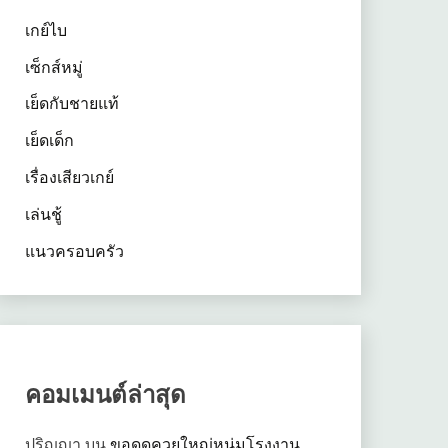
เกย์ไบ
เซ็กส์หมู่
เย็ดกับชายแท้
เย็ดเด็ก
เรื่องเสียวเกย์
เล่นชู้
แนวครอบครัว
คอมเมนต์ล่าสุด
ปริญญา
บน
ขอดูดควยใหญ่หนุ่มโรงงาน