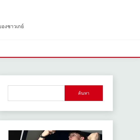
 ของชาวเกย์
ค้นหา