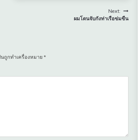
Next:
ผมโดนจับกังท่าเรือข่มขืน
ป็นถูกทำเครื่องหมาย
*