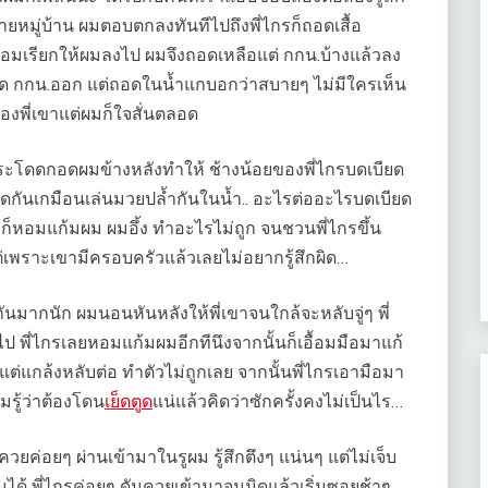
ายหมู่บ้าน ผมตอบตกลงทันทีไปถึงพี่ไกรก็ถอดเสื้อ
้อมเรียกให้ผมลงไป ผมจึงถอดเหลือแต่ กกน.บ้างแล้วลง
็ถอด กกน.ออก แต่ถอดในน้ำแกบอกว่าสบายๆ ไม่มีใครเห็น
องพี่เขาแต่ผมก็ใจสั่นตลอด
กระโดดกอดผมข้างหลังทำให้ ช้างน้อยของพี่ไกรบดเบียด
ัดกันเกมือนเล่นมวยปล้ำกันในน้ำ.. อะไรต่ออะไรบดเบียด
กรก็หอมแก้มผม ผมอึ้ง ทำอะไรไม่ถูก จนชวนพี่ไกรขึ้น
เพราะเขามีครอบครัวแล้วเลยไม่อยากรู้สึกผิด…
นมากนัก ผมนอนหันหลังให้พี่เขาจนใกล้จะหลับจู่ๆ พี่
ป พี่ไกรเลยหอมแก้มผมอีกทีนึงจากนั้นก็เอื้อมมือมาแก้
ต่แกล้งหลับต่อ ทำตัวไม่ถูกเลย จากนั้นพี่ไกรเอามือมา
รู้ว่าต้องโดน
เย็ดตูด
แน่แล้วคิดว่าซักครั้งคงไม่เป็นไร…
วยค่อยๆ ผ่านเข้ามาในรูผม รู้สึกตึงๆ แน่นๆ แต่ไม่เจ็บ
ด้ พี่ไกรค่อยๆ ดันควยเข้ามาจนมิดแล้วเริ่มซอยช้าๆ