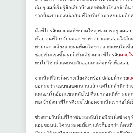
เนิบๆ ผมก็เริ่มรู้สึกเสียวบ้างเลยตัดสินใจแกล้งต
จากนั้นเรามองหน้ากัน พี่ไกรก็เข้ามาหอมผมอี
มือพี่ไกรจับควยผมที่ขนาดใหญ่พอควรอยู่ ผมเลยจ
เรื่อย จนพี่ไกรจับผมเอาขาพาดบ่าและสอดใส่อีกค
ท่ามกลางเสียงสายฝนที่ตกไม่ขาดสายแทบไม่เชื่อตั
ซอยเริ่มแรงขึ้น ผมก็เริ่มเสียวมาก พี่ไกรจับ
ควยใ
ทนไม่ไหวน้ำแตกทะลักออกมาเต็มหน้าท้องเลย
จากนั้นพี่ไกรก็ครางเสียงดังพร้อมปล่อยน้ำควย
แ
บอกผมว่า แอบชอบผมนานแล้ว แต่ไม่กล้านึกว่าจะไ
แต่นอนในอ้อมแขนหลับไป ตื่นมาตอนตีห้า ผมล
พอเข้ามุ้งมาพี่ไกรดึงผมไปกอดจากนั้นเราก้อได้
ช่วงสายวันนั้นพี่ไกรขับรถกลับโดยมีผมนั่งข้างๆ
แอบชอบน่ะใครหรอ ผมยิ้มๆ แล้วก็บอกว่า ก็คนที่อย