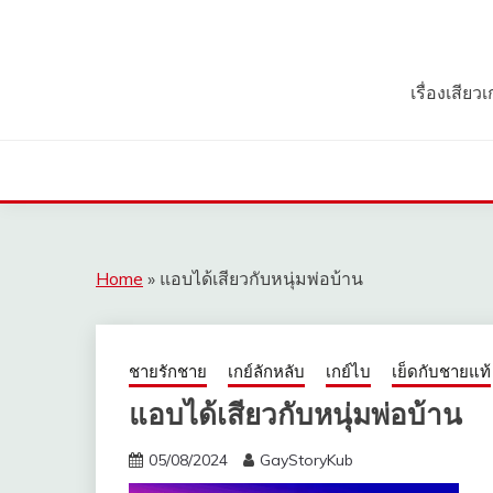
Skip
to
content
เรื่องเสีย
Home
»
แอบได้เสียวกับหนุ่มพ่อบ้าน
ชายรักชาย
เกย์ลักหลับ
เกย์ไบ
เย็ดกับชายแท้
แอบได้เสียวกับหนุ่มพ่อบ้าน
05/08/2024
GayStoryKub