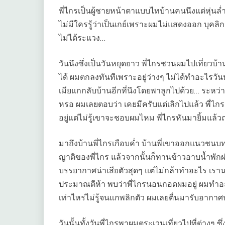
พี่ไกรเป็นผู้ชายหน้าตาแบบไทบ้านคนนึงแต่หุ่นล่
ไม่มีใครรู้ว่าเป็นเกย์เพราะผมไม่แสดงออก บุคลิก
ไม่ได้ระแวง…
วันนึงซึ่งเป็นวันหยุดยาว พี่ไกรชวนผมไปเที่ยวบ
ได้ ผมตกลงทันทีเพราะอยู่ว่างๆ ไม่ได้ทำอะไรวั
เมียแกกลับบ้านอีกที่นึงโดยพาลูกไปด้วย… ระหว
หรอ ผมเลยตอบว่า เคยมีครับแต่เลิกไปแล้ว พี่ไ
อยู่แต่ไม่รู้เขาจะชอบผมไหม พี่ไกรหันมายิ้มแล้
มาถึงบ้านพี่ไกรเกือบค่ำ บ้านพี่เขาออกแนวชนบ
ญาติของพี่ไกร แล้วจากนั้นก็ทานข้าวอาบน้ำพัก
บรรยากาศน่าเสียตัวสุดๆ แต่ไม่กล้าทำอะไร เรา
ประมาณตีห้า พบว่าพี่ไกรนอนกอดผมอยู่ ผมทำอะไ
เท่าไหร่ไม่รู้จนแกพลิกตัว ผมเลยตื่นมารับอากาศ
วันนั้นทั้งวันพี่ไกรพาผมตระเวนเที่ยวไปที่ต่างๆ 