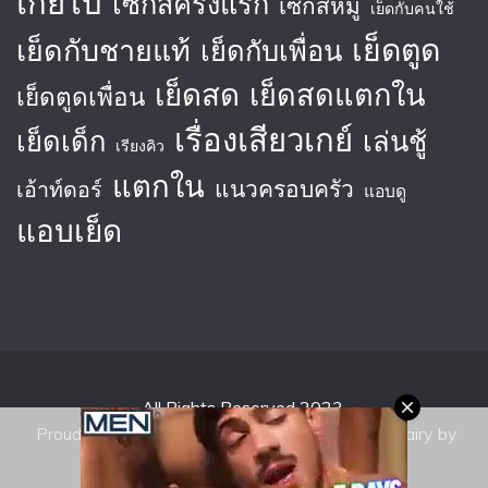
เกย์ไบ
เซ็กส์ครั้งแรก
เซ็กส์หมู่
เย็ดกับคนใช้
เย็ดตูด
เย็ดกับชายแท้
เย็ดกับเพื่อน
เย็ดสด
เย็ดสดแตกใน
เย็ดตูดเพื่อน
เรื่องเสียวเกย์
เย็ดเด็ก
เล่นชู้
เรียงคิว
แตกใน
แนวครอบครัว
เอ้าท์ดอร์
แอบดู
แอบเย็ด
All Rights Reserved 2023.
Proudly powered by WordPress
|
Theme: Fairy by
Candid Themes
.