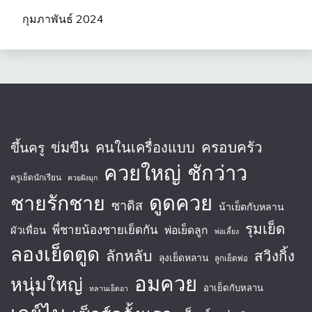
กุมภาพันธ์ 2024
ครอบครัว
ข่มขืน
คนในเครื่องแบบ
ขึ้นครู
ควยใหญ่
ชักว่าว
ครูเย็ดนักเรียน
ควยฝังมุก
ชายรักชาย
ดูดควย
ซาดิส
น้าเย็ดกับหลาน
รุมเย็ด
พี่ชายน้องชายเย็ดกัน
พ่อเย็ดลูก
ผัวเพื่อน
พ่อเลี้ยง
ลองเย็ดตูด
ลักหลับ
สวิงกิ้ง
ลุงเย็ดหลาน
ลูกเย็ดพ่อ
อมควย
หนุ่มใหญ่
อาเย็ดกับหลาน
หลานเย็ดอา