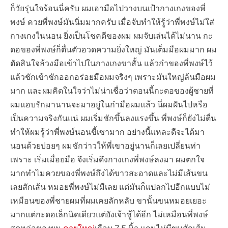
ก็วัยรุ่นใจร้อนนี่ครับ ผมเอามือไปวางบนเป้ากางเกงของพี่
พงษ์ ควยพี่พงษ์มันนิ่มมากครับ เมื่อจับทำให้รู้ว่าพี่พงษ์ไม่ใส่
กางเกงในนอน ยิ่งเป็นโชคดีของผม ผมจับเล่นได้ไม่นาน กะ
ดอของพี่พงษ์ก็ตื่นตัวอวดความยิ่งใหญ่ มันเต็มมือผมมาก ผม
ตัดสินใจล้วงมือเข้าไปในกางเกงขาสั้น แล้วกำของพี่พงษ์ไว้
แล้วชักเข้าชักออกอร่อยมือผมจริงๆ เพราะมันใหญ่ล้นมือผม
มาก และผมคิดในใจว่าไม่น่าเชื่อว่าตอนนี้กะดอของผู้ชายที่
ผมแอบรักมานานจะมาอยู่ในกำมือผมแล้ว นี่ผมฝันไปหรือ
เป็นความจริงกันแน่ ผมเริ่มชักขึ้นลงแรงขึ้น พี่พงษ์ก็ยังไม่ตื่น
ทำให้ผมรู้ว่าพี่พงษ์นอนขี้เซามาก อย่างนี้แหละดีจะได้มา
นอนด้วยบ่อยๆ ผมชักว่าวให้พี่เขาอยู่นานก็เลยเปลี่ยนท่า
เพราะ เริ่มเมื่อยมือ จึงเริ่มดึงกางเกงพี่พงษ์ลงมา ผมตกใจ
มากทำไมควยของพี่พงษ์ถึงได้ขาวสะอาดและไม่มีเส้นขน
เลยสักเส้น หมอยพี่พงษ์ไม่มีเลย แต่มันก็แปลกไปอีกแบบไม่
เหมือนของพี่ชายผมที่ผมเคยลักหลับ ขานั้นขนหมอยเยอะ
มากแต่กะดอเล็กนิดเดียวแต่ยังเจ้าชู้ได้อีก ไม่เหมือนพี่พงษ์