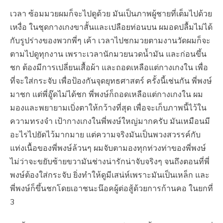
เวลา ซ้อมมวยผมก็จะไปดูด้วย มันเป็นภาพผู้ชายที่เต็มไปด้วย
เหงื่อ ในชุดกางเกงขาสั้นและเปลือยท่อนบน ผมอดปลื้มไม่ได้
กับรูปร่างของพวกพี่ๆ เค้า เวลาไปชกมวยตามงานวัดผมก็จะ
ตามไปดูทุกงาน เพราะเวลานักมวยนวดน้ำมัน และก่อนขึ้น
ชก ต้องมีการเปลี่ยนเสื้อผ้า และถอดเหลือแต่กางเกงใน เพื่อ
ที่จะใส่กระจับ เพื่อป้องกันจุดยุทธศาสตร์ ครั้งนี้เช่นกัน พี่พงษ์
มาชก แต่พี่อู๊ดไม่ได้ชก พี่พงษ์ก็ถอดเหลือแต่กางเกงใน ผม
มองและพยายามเบิ่งตาให้กว้างที่สุด เพื่อจะเก็บภาพนี้ไว้ใน
ความทรงจำ เป้ากางเกงในพี่พงษ์ใหญ่มากครับ มันเหมือนมี
อะไรไปยัดไว้มากมาย แต่ความจริงมันเป็นพวงสวรรค์กับ
แท่งเนื้อของพี่พงษ์ล้วนๆ ผมจับตามองทุกท่วงท่าของพี่พงษ์
ไม่ว่าจะขยับซ้ายขวามันช่างน่ารักน่าจับจริงๆ จนถึงตอนที่พี่
พงษ์ต้องใส่กระจับ ยิ่งทำให้ดูมีเสน่ห์เพราะมันเป็นเหล็ก และ
พี่พงษ์ก็ขึ้นชกโดยเอาชนะน๊อคผู้ต่อสู้ด้วยการก้านคอ ในยกที่
3