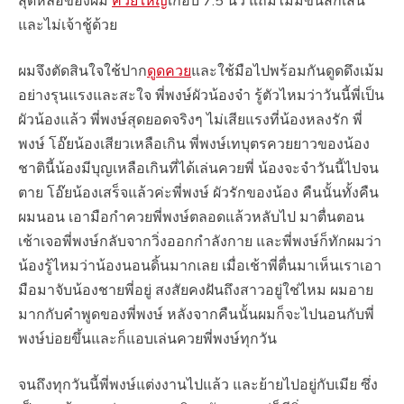
สุดหล่อของผม
ควยใหญ่
เกือบ 7.5 นิ้ว แถมไม่มีขนสักเส้น
และไม่เจ้าชู้ด้วย
ผมจึงตัดสินใจใช้ปาก
ดูดควย
และใช้มือไปพร้อมกันดูดดึงเม้ม
อย่างรุนแรงและสะใจ พี่พงษ์ผัวน้องจ๋า รู้ตัวไหมว่าวันนี้พี่เป็น
ผัวน้องแล้ว พี่พงษ์สุดยอดจริงๆ ไม่เสียแรงที่น้องหลงรัก พี่
พงษ์ โอ๊ยน้องเสียวเหลือเกิน พี่พงษ์เทบุตรควยยาวของน้อง
ชาตินี้น้องมีบุญเหลือเกินที่ได้เล่นควยพี่ น้องจะจำวันนี้ไปจน
ตาย โอ๊ยน้องเสร็จแล้วค่ะพี่พงษ์ ผัวรักของน้อง คืนนั้นทั้งคืน
ผมนอน เอามือกำควยพี่พงษ์ตลอดแล้วหลับไป มาตื่นตอน
เช้าเจอพี่พงษ์กลับจากวิ่งออกกำลังกาย และพี่พงษ์ก็ทักผมว่า
น้องรู้ไหมว่าน้องนอนดิ้นมากเลย เมื่อเช้าพี่ตื่นมาเห็นเราเอา
มือมาจับน้องชายพี่อยู่ สงสัยคงฝันถึงสาวอยู่ใช่ไหม ผมอาย
มากกับคำพูดของพี่พงษ์ หลังจากคืนนั้นผมก็จะไปนอนกับพี่
พงษ์บ่อยขึ้นและก็แอบเล่นควยพี่พงษ์ทุกวัน
จนถึงทุกวันนี้พี่พงษ์แต่งงานไปแล้ว และย้ายไปอยู่กับเมีย ซึ่ง