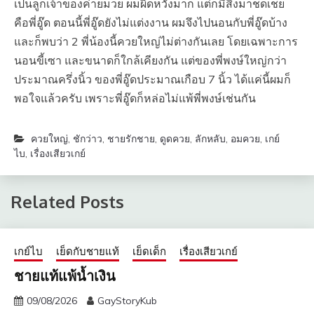
เป็นลูกเจ้าของค่ายมวย ผมผิดหวังมาก แต่ก็มีสิ่งมาชดเชย
คือพี่อู๊ด ตอนนี้พี่อู๊ดยังไม่แต่งงาน ผมจึงไปนอนกับพี่อู๊ดบ้าง
และก็พบว่า 2 พี่น้องนี้ควยใหญ่ไม่ต่างกันเลย โดยเฉพาะการ
นอนขี้เซา และขนาดก็ใกล้เคียงกัน แต่ของพี่พงษ์ใหญ่กว่า
ประมาณครึ่งนิ้ว ของพี่อู๊ดประมาณเกือบ 7 นิ้ว ได้แค่นี้ผมก็
พอใจแล้วครับ เพราะพี่อู๊ดก็หล่อไม่แพ้พี่พงษ์เช่นกัน
ควยใหญ่
,
ชักว่าว
,
ชายรักชาย
,
ดูดควย
,
ลักหลับ
,
อมควย
,
เกย์
ไบ
,
เรื่องเสียวเกย์
Related Posts
เกย์ไบ
เย็ดกับชายแท้
เย็ดเด็ก
เรื่องเสียวเกย์
ชายแท้แพ้น้ำเงิน
09/08/2026
GayStoryKub