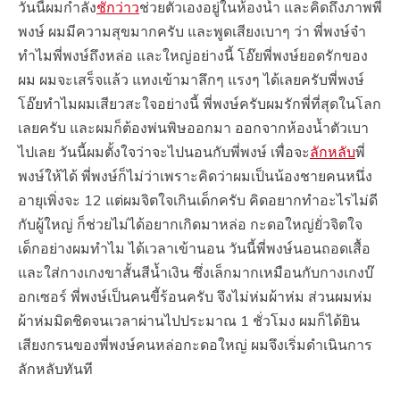
วันนี้ผมกำลัง
ชักว่าว
ช่วยตัวเองอยู่ในห้องน้ำ และคิดถึงภาพพี่
พงษ์ ผมมีความสุขมากครับ และพูดเสียงเบาๆ ว่า พี่พงษ์จ๋า
ทำไมพี่พงษ์ถึงหล่อ และใหญ่อย่างนี้ โอ๊ยพี่พงษ์ยอดรักของ
ผม ผมจะเสร็จแล้ว แทงเข้ามาลึกๆ แรงๆ ได้เลยครับพี่พงษ์
โอ๊ยทำไมผมเสียวสะใจอย่างนี้ พี่พงษ์ครับผมรักพี่ที่สุดในโลก
เลยครับ และผมก็ต้องพ่นพิษออกมา ออกจากห้องน้ำตัวเบา
ไปเลย วันนี้ผมตั้งใจว่าจะไปนอนกับพี่พงษ์ เพื่อจะ
ลักหลับ
พี่
พงษ์ให้ได้ พี่พงษ์ก็ไม่ว่าเพราะคิดว่าผมเป็นน้องชายคนหนึ่ง
อายุเพิ่งจะ 12 แต่ผมจิตใจเกินเด็กครับ คิดอยากทำอะไรไม่ดี
กับผู้ใหญ่ ก็ช่วยไม่ได้อยากเกิดมาหล่อ กะดอใหญ่ยั่วจิตใจ
เด็กอย่างผมทำไม ได้เวลาเข้านอน วันนี้พี่พงษ์นอนถอดเสื้อ
และใส่กางเกงขาสั้นสีน้ำเงิน ซึ่งเล็กมากเหมือนกับกางเกงบ๊
อกเซอร์ พี่พงษ์เป็นคนขี้ร้อนครับ จึงไม่ห่มผ้าห่ม ส่วนผมห่ม
ผ้าห่มมิดชิดจนเวลาผ่านไปประมาณ 1 ชั่วโมง ผมก็ได้ยิน
เสียงกรนของพี่พงษ์คนหล่อกะดอใหญ่ ผมจึงเริ่มดำเนินการ
ลักหลับทันที