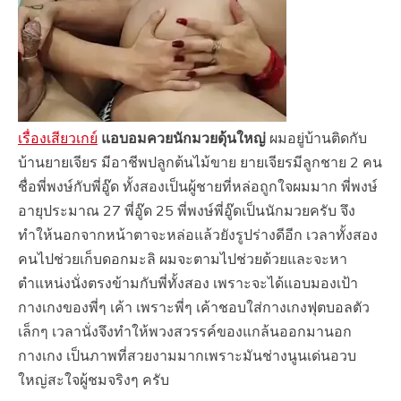
เรื่องเสียวเกย์
แอบอมควยนักมวยดุ้นใหญ่
ผมอยู่บ้านติดกับ
บ้านยายเจียร มีอาชีพปลูกต้นไม้ขาย ยายเจียรมีลูกชาย 2 คน
ชื่อพี่พงษ์กับพี่อู๊ด ทั้งสองเป็นผู้ชายที่หล่อถูกใจผมมาก พี่พงษ์
อายุประมาณ 27 พี่อู๊ด 25 พี่พงษ์พี่อู๊ดเป็นนักมวยครับ จึง
ทำให้นอกจากหน้าตาจะหล่อแล้วยังรูปร่างดีอีก เวลาทั้งสอง
คนไปช่วยเก็บดอกมะลิ ผมจะตามไปช่วยด้วยและจะหา
ตำแหน่งนั่งตรงข้ามกับพี่ทั้งสอง เพราะจะได้แอบมองเป้า
กางเกงของพี่ๆ เค้า เพราะพี่ๆ เค้าชอบใส่กางเกงฟุตบอลตัว
เล็กๆ เวลานั่งจึงทำให้พวงสวรรค์ของแกล้นออกมานอก
กางเกง เป็นภาพที่สวยงามมากเพราะมันช่างนูนเด่นอวบ
ใหญ่สะใจผู้ชมจริงๆ ครับ