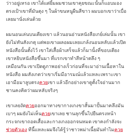
ว่าวอยู่เหรอ เขาได้แต่ยิ้มผมชวนเขาคุยขณะนั้นก็แอบมอง
ตรงเป้าเขาที่มันตุง ๆ ในผ้าขนหนูผืนสีขาว ผมบอกเขาว่าเบื่อ
เลยมานั่งเล่นด้วย
ผมนอนเล่นบนเตียงเขา แล้วนอนอ่านหนังสือเกย์เล่มนั้น เขา
ยังไม่ทันสังเกตุ แต่พอเขาเผลอผมเลยแกล้งนอนหลับแล้วเปิด
หนังสือนั้นตั้งไว้ เขาใส่เสื้อผ้าเสร็จแล้วก็มานั้งที่ขอบเตียง
เขาหยิบหนังสือขึ้นมา ที่แรกเขาทำสีหน้าตลึง ๆ
เหมือนกัน เขาเปิดดูภาพอย่างเร็วก่อนที่จะมาอ่านเนื้อหาใน
หนังสือ ผมสังเกตว่าเขาเริ่มมีอารมณ์แล้วแหละเพราะเขา
เอามือมาลูบตรง
ควย
เขา แล้วอีกอย่างเขาดูตั้งใจอ่านมาก
ชานคงคิดว่าผมหลับจริงๆ
เขาเลยงัด
ควย
ออกมาทางขากางเกงขาสั้นมาปั้นมาคลึงมัน
เบาๆ ผมยังไม่เห็น
ควย
เขาเลย ชานลุกขึ้นไปยืนตรงหน้า
กระจกเขาถอดเสื้อและกางเกงออกจนหมด เขาคงกำลังจะ
ช่วยตัวเอง
ทีนี้แหละผมจึงได้รู้ว่าชาวพม่าเนี้ยมันทำไม
ควย