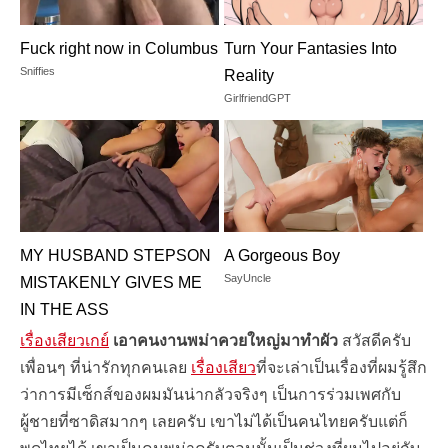
Fuck right now in Columbus
Turn Your Fantasies Into
Sniffies
Reality
GirlfriendGPT
MY HUSBAND STEPSON
A Gorgeous Boy
SayUncle
MISTAKENLY GIVES ME
IN THE ASS
RedhandsTube
เรื่องเสียวเกย์
เอาคนงานพม่าควยใหญ่มาทำผัว
สวัสดีครับ
เพื่อนๆ ที่น่ารักทุกคนเลย
เรื่องเสียว
ที่จะเล่าเป็นเรื่องที่ผมรู้สึก
ว่าการมีเซ็กส์ของผมมันน่ากลัวจริงๆ เป็นการร่วมเพศกับ
ผู้ชายที่ซาดิสมากๆ เลยครับ เขาไม่ได้เป็นคนไทยครับแต่ก็
พูดไทยได้ เขาเป็นคนพม่าครับตอนนั้นเป็นช่วงที่ผมไปอยู่กับ