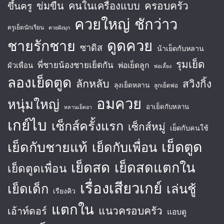
ครอบครัว
ข่มขืน
คนในเครื่องแบบ
ขึ้นครู
ควยใหญ่
ชักว่าว
ครูเย็ดนักเรียน
ควยฝังมุก
ชายรักชาย
ดูดควย
ซาดิส
น้าเย็ดกับหลาน
รุมเย็ด
พี่ชายน้องชายเย็ดกัน
พ่อเย็ดลูก
ผัวเพื่อน
พ่อเลี้ยง
ลองเย็ดตูด
ลักหลับ
สวิงกิ้ง
ลุงเย็ดหลาน
ลูกเย็ดพ่อ
อมควย
หนุ่มใหญ่
อาเย็ดกับหลาน
หลานเย็ดอา
เกย์ไบ
เซ็กส์ครั้งแรก
เซ็กส์หมู่
เย็ดกับคนใช้
เย็ดตูด
เย็ดกับชายแท้
เย็ดกับเพื่อน
เย็ดสด
เย็ดสดแตกใน
เย็ดตูดเพื่อน
เรื่องเสียวเกย์
เย็ดเด็ก
เล่นชู้
เรียงคิว
แตกใน
แนวครอบครัว
เอ้าท์ดอร์
แอบดู