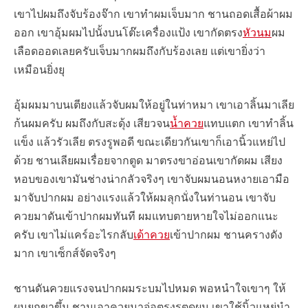
เขาไปผมถึงจับร้องจ๊าก เขาทำผมเจ็บมาก ชานถอดเสื้อผ้าผม
ออก เขาอุ้มผมไปนั้งบนโต๊ะเครื่องแป้ง เขากัดตรง
หัวนม
ผม
เลือดออดเลยครับเจ็บมากผมถึงกับร้องเลย แต่เขายิ่งว่า
เหมือนยิ่งยุ
อุ้มผมมาบนเตียงแล้วจับผมให้อยู่ในท่าหมา เขาเอาลิ้นมาเลีย
ก้นผมครับ ผมถึงกับสะดุ้ง เสียวจน
น้ำควย
แทบแตก เขาทำลิ้น
แข็ง แล้วรัวเลีย ตรงรูพอดี ขณะเดียวกันเขาก็เอานิ้วแหย่ไป
ด้วย ชานเลียผมเรื่อยจากตูด มาตรงขาอ่อนเขากัดผม เสียง
หอบของเขามันช่างน่ากลัวจริงๆ เขาจับผมนอนหงายเอามือ
มาจับปากผม อย่างแรงแล้วให้ผมลุกนั่งในท่านอน เขาจับ
ควยมาดันเข้าปากผมทันที ผมแทบตายหายใจไม่ออกแนะ
ครับ เขาไม่แคร์อะไรกลับ
เด้าควย
เข้าปากผม ชานครางดัง
มาก เขาเซ็กส์จัดจริงๆ
ชานดันควยแรงจนปากผมระบมไปหมด พอหนำใจเขาๆ ให้
ผมยกขาขึ้น ชานเอาควยมาจ่อตรงรูตูดผม เขาใช้นิ้วแหย่นำ