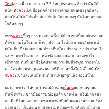
ใหญ่
อย่างนี้ ควยเขาราว 7.5 ใหญ่ประมาณ 6 กว่า มันสีดำ
สนิท
หัวควย
เปิด สีออกคล้ำตรงหัวควยแต่พอเขารูดมันลง
ส่วนในมันไม่ได้คล้ำเลย แต่กลับสีออกแดงๆ มันใหญ่มากผม
ใจสั่นริกๆๆ
เขา
รูดควย
ขึ้นๆ ลงๆ มองภาพนั้นไปด้วย เขาเป็นเกย์เหรอ ผม
ตั้งคำถามในใจ ผมกล้าๆ กลัวๆ แต่ใจที่อยากลองกับเขาเนี้
ยมันเต็มเปี่ยมเลยล่ะ ผมทำว่าตื่นขึ้น แล้วถามเขาว่า ทำอะไร
น่ะ ชานตกใจมาก เขาหน้าซีดและอายมาก ชานเขาวิ่ง
เข้าหาผมทันที เอามือปิดปากผม กระชิบข้างหูผมว่าอย่าไป
เล่าใครน่ะผมฆ่าคุณแน่ ผมได้ทีที่เขามานั้งใกล้ เลื้อยมือไป
จับควย
เขาและเล่นมันทันที ชานหยุดพูดแล้วมองหน้าผม
ผมบอกเขาว่าไม่บอกใครแน่ถ้านาย
เย็ดตูด
ผม ชานรุกผม
ทันที เพราะเขาก็มืออารมณ์อยู่แล้ว ชานทำผมเจ็บมาก เขา
เอามือที่ใหญ่และหยาบของเขามาบีบก้นผมแรงมาก ผมร้อง
บอกเขาว่าเจ็บน่ะเบาๆ ซิ เขาไม่ฟังเลยครับกลับเขานิ้วแหย่