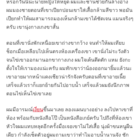
หรอกวันนี้น่ะนายหญิงให้หยุด ผมและชานช่วยกันล้างอ่าง
ผมมองชายตอนที่เขาเปียกปอนเขาใส่เสื้อกล้ามสีขาว พอมัน
เปียกทำให้ผมสามารถมองเห็นกล้ามเขาได้ชัดเจน แมนจริงๆ
ครับ เขานุ่งกางเกงขาสั้น
ตอนที่เขานั่งพักเหนื่อยเขาถ่างขากว้าง จนทำให้ผมเทียบ
ช็อกเมื่อเหลือบไปเห็นตรงห้องเครื่องเขา เขานั่งไม่ระวังตัว
จนไข่เขาออกมานอกขากางเกง ผมใจเต้นตึดตัก แหม ยังกะ
ตั้งใจให้เรามองแน่ะครับ ผมทักเขาว่าน้องออกมายิ้มแล้วนะ
เขาอายมากหน้าแดงเชียวน่ารักจังครับตอนที่เขาอายเนี้ย
เสร็จแล้วเราก็แยกย้ายกันไปอาบน้ำ เสร็จแล้วผมยังนึกภาพ
ตอนไข่เห็นไข่เขาเลย
ผมมีอารมณ์
เงี่ยน
ขึ้นมาเลย ลองแผนบางอย่าง ลงไปหาเขาที่
ห้อง พร้อมกับหนังสือโป๊ เป็นหนังสือเกย์ครับ ไปถึงที่ห้องเขา
หัวใจผมแทบหลุดอีกครั้งมื่อเจอเขาไม่ใส่เสื้อ นุ่งผ้าขนหนูผืน
เดียว กำลังเช็ดตัวอยู่ผมถามเขาว่าทำไมอาบน้ำนานจัง ชัก