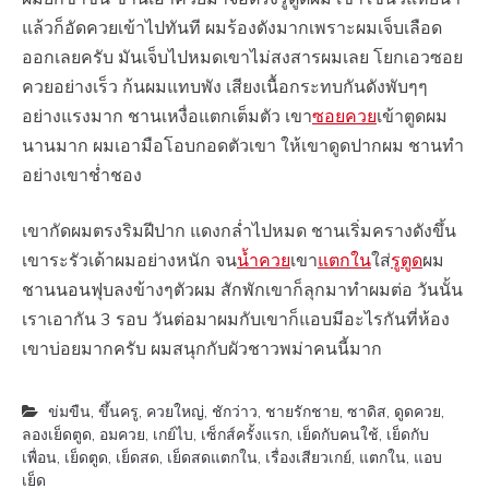
แล้วก็อัดควยเข้าไปทันที ผมร้องดังมากเพราะผมเจ็บเลือด
ออกเลยครับ มันเจ็บไปหมดเขาไม่สงสารผมเลย โยกเอวซอย
ควยอย่างเร็ว ก้นผมแทบพัง เสียงเนื้อกระทบกันดังพับๆๆ
อย่างแรงมาก ชานเหงื่อแตกเต็มตัว เขา
ซอยควย
เข้าตูดผม
นานมาก ผมเอามือโอบกอดตัวเขา ให้เขาดูดปากผม ชานทำ
อย่างเขาช่ำชอง
เขากัดผมตรงริมฝีปาก แดงกล่ำไปหมด ชานเริ่มครางดังขึ้น
เขาระรัวเด้าผมอย่างหนัก จน
น้ำควย
เขา
แตกใน
ใส่
รูตูด
ผม
ชานนอนฟุบลงข้างๆตัวผม สักพักเขาก็ลุกมาทำผมต่อ วันนั้น
เราเอากัน 3 รอบ วันต่อมาผมกับเขาก็แอบมีอะไรกันที่ห้อง
เขาบ่อยมากครับ ผมสนุกกับผัวชาวพม่าคนนี้มาก
ข่มขืน
,
ขึ้นครู
,
ควยใหญ่
,
ชักว่าว
,
ชายรักชาย
,
ซาดิส
,
ดูดควย
,
ลองเย็ดตูด
,
อมควย
,
เกย์ไบ
,
เซ็กส์ครั้งแรก
,
เย็ดกับคนใช้
,
เย็ดกับ
เพื่อน
,
เย็ดตูด
,
เย็ดสด
,
เย็ดสดแตกใน
,
เรื่องเสียวเกย์
,
แตกใน
,
แอบ
เย็ด