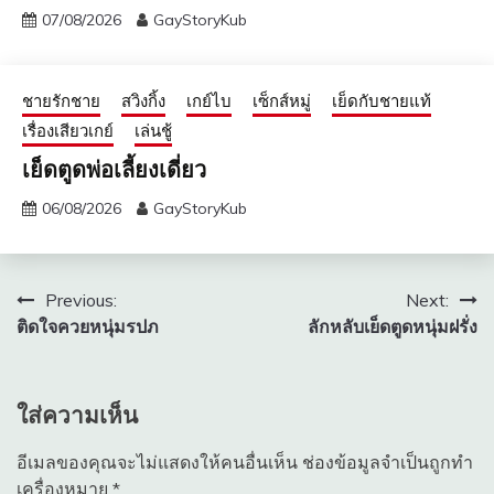
07/08/2026
GayStoryKub
ชายรักชาย
สวิงกิ้ง
เกย์ไบ
เซ็กส์หมู่
เย็ดกับชายแท้
เรื่องเสียวเกย์
เล่นชู้
เย็ดตูดพ่อเลี้ยงเดี่ยว
06/08/2026
GayStoryKub
แนะแนว
Previous:
Next:
ติดใจควยหนุ่มรปภ
ลักหลับเย็ดตูดหนุ่มฝรั่ง
เรื่อง
ใส่ความเห็น
อีเมลของคุณจะไม่แสดงให้คนอื่นเห็น
ช่องข้อมูลจำเป็นถูกทำ
เครื่องหมาย
*