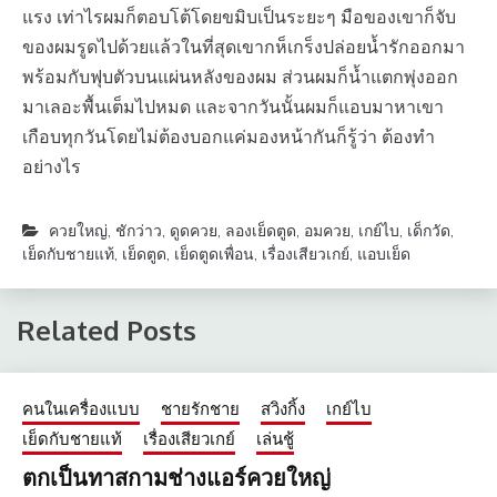
แรง เท่าไรผมก็ตอบโต้โดยขมิบเป็นระยะๆ มือของเขาก็จับ
ของผมรูดไปด้วยแล้วในที่สุดเขากห็เกร็งปล่อยน้ำรักออกมา
พร้อมกับฟุบตัวบนแผ่นหลังของผม ส่วนผมก็น้ำแตกพุ่งออก
มาเลอะพื้นเต็มไปหมด และจากวันนั้นผมก็แอบมาหาเขา
เกือบทุกวันโดยไม่ต้องบอกแค่มองหน้ากันก็รู้ว่า ต้องทำ
อย่างไร
ควยใหญ่
,
ชักว่าว
,
ดูดควย
,
ลองเย็ดตูด
,
อมควย
,
เกย์ไบ
,
เด็กวัด
,
เย็ดกับชายแท้
,
เย็ดตูด
,
เย็ดตูดเพื่อน
,
เรื่องเสียวเกย์
,
แอบเย็ด
Related Posts
คนในเครื่องแบบ
ชายรักชาย
สวิงกิ้ง
เกย์ไบ
เย็ดกับชายแท้
เรื่องเสียวเกย์
เล่นชู้
ตกเป็นทาสกามช่างแอร์ควยใหญ่