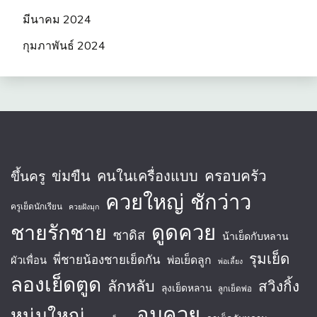
มีนาคม 2024
กุมภาพันธ์ 2024
ครอบครัว
ข่มขืน
คนในเครื่องแบบ
ขึ้นครู
ควยใหญ่
ชักว่าว
ครูเย็ดนักเรียน
ควยฝังมุก
ชายรักชาย
ดูดควย
ซาดิส
น้าเย็ดกับหลาน
รุมเย็ด
พี่ชายน้องชายเย็ดกัน
พ่อเย็ดลูก
ผัวเพื่อน
พ่อเลี้ยง
ลองเย็ดตูด
ลักหลับ
สวิงกิ้ง
ลุงเย็ดหลาน
ลูกเย็ดพ่อ
อมควย
หนุ่มใหญ่