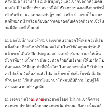
ครั้ง ผมถามว่าทำไมไม่เที่ยวผู้หญิง แล้วเขาก็บอกกลัวเอดส์
และไม่มีเงินเที่ยวด้วย คราวนี้จึงได้โอกาสของผมจึงลุกเข้าที่
เป้าทันที ถามว่าเคยลองกับผู้ชายบ้างหรือ ป่าวเขาก็ยิ้มอายๆ
แต่ก็พยักหน้าพร้อมกับบอกว่าเคยลองกับเด็กวัดด้วยกันซึ่งใน
วัดนี้มีเยอะที่ เป็นเกย์
ผมมองไปที่กางเกงผ้าร่มของเขาแหวกออกให้เห็นควยที่เริ่ม
แข็งตัวมาที่ละนิด ทำให้ผมอดใจไม่ไหวใช้มือลูบคลำทันที
แล้วเขาก็เดินไปปิดประตู ถอดกางเกงผ้าร่มออก เผยให้เห็น
มังกรที่ยาว 6นิ้วกว่า มันผงะหัวคล้ายกับเรียกผมให้เอาลิ้นไป
ล้มลองผมใช้มือลูบหัวที่มีน้ำใสๆ ไหลออกจากนั้น จึงใช่ปาก
ลงไปแล้วตวัดลิ้นส่วนหัวไปมาแล้วเขาก็สะดุ้งร้องซี๊ดมือจับ
หัวของ ผมไว้แน่นเขานั่งแยกขาให้ผมปฎิบัติกามโอษฐ์ได้
อย่างสะดวกอย่างดูดดื่ม
ผมเร่งความเร็ว
อมควย
เขาอย่างเรื่อยๆ ไม่นานเขาก็คราง
ออกมาแล้วปล่อยน้ำควยออกมาเต็มปากผม ถึงกระนั้นผมก็