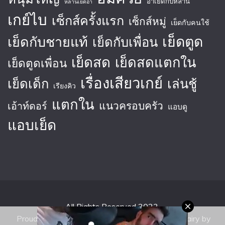
อาเย็ดกับหลาน
หลานเย็ดอา
เกย์ไบ
เซ็กส์ครั้งแรก
เซ็กส์หมู่
เย็ดกับคนใช้
เย็ดตูด
เย็ดกับชายแท้
เย็ดกับเพื่อน
เย็ดสด
เย็ดสดแตกใน
เย็ดตูดเพื่อน
เรื่องเสียวเกย์
เย็ดเด็ก
เล่นชู้
เรียงคิว
แตกใน
แนวครอบครัว
เอ้าท์ดอร์
แอบดู
แอบเย็ด
All Rights Reserved 2023.
Proudly powered by WordPress
|
Theme: Fairy by