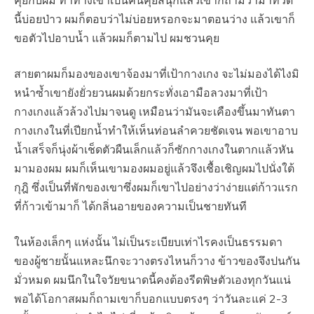
คุยกับผม ท่าทางเขาเป็นคนคุยสนุกแล้วเขาก็ถามว่ามาที่วัด
นี้บ่อยป่าว ผมก็ตอบว่าไม่บ่อยหรอกจะมาตอนว่าง แล้วเขาก็
ขอตัวไปอาบน้ำ แล้วผมก็ตามไป ผมชวนคุย
สายตาผมก็มองของเขาจ้องมาที่เป้ากางเกง จะไม่มองได้ไงมิ
หนำซ้ำเขายังยั่วยวนผมด้วยกระทั่งเอามือลวงมาที่เป้า
กางเกงแล้วล้วงไปมาจนดู เหมือนว่ามันจะเคืองขึ้นมาทันตา
กางเกงในที่เปียกน้ำทำให้เห็นท่อนลำควยชัดเจน พอเขาอาบ
น้ำเสร็จก็นุ่งผ้าเช็ดตัวผืนเล็กแล้วก็ซักกางเกงในตากแล้วหัน
มามองผม ผมก็เห็นเขามองผมอยู่แล้วจึงเชื้อเชิญผมไปนั่งใต้
กุฎิ ซึ่งเป็นที่พักของเขาซึ่งผมก็เขาไปอย่างว่าง่ายแต่ก้าวแรก
ที่ก้าวเข้ามาก็ ได้กลิ่นอายของความเป็นชายทันที
ในห้องเล็กๆ แห่งนั้น ไม่เป็นระเบียบเท่าไรคงเป็นธรรมดา
ของผู้ชายนั้นแหละนึกจะวางตรงไหนก็วาง ข้าวของจึงปนกัน
มั่วหมด ผมนึกในใจวัยขนาดนี้คงต้องรีดพิษตัวเองทุกวันแน่
พอได้โอกาสผมก็ถามเขาก็บอกแบบตรงๆ ว่าวันละแค่ 2-3