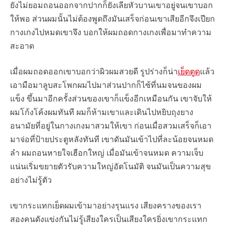
ยังไม่ยอมถอนออกจากปากก็ยังเลียหัวบานเขาอยู่จนเขาบอก
ให้พอ ส่วนผมนั้นไม่ต้องพูดถึงมันเสร็จก่อนเขาเสียอีกจึงเปียก
กางเกงไปหมดเขาจึง บอกให้ผมถอดกางเกงเพื่อมาทำความ
สะอาด
เมื่อผมถอดออกเขาบอกว่าผิวผมสวยดี รูปร่างก็น่า
เย็ดตูด
แล้ว
เอามือมาลูบสะโพกผมไปมาส่วนปากก็ไซ้ที่นมจนของผม
แข็ง ขึ้นมาอีกครั้งส่วนของเขาก็แข็งอีกเหมือนกัน เขาจับให้
ผมโก้งโค้งผมทันที ผมก็ห้ามเขาและเดินไปหยิบถุงยาง
อนามัยที่อยู่ในกางเกงมาสวมให้เขา ก่อนเมื่อสวมเสร็จก็เอา
มาจ่อที่ป้ายประตูหลังทันที เขาดันมันเข้าไปที่ละน้อยจนหมด
ลำ ผมถอนหายใจเฮือกใหญ่ เมื่อมันเข้าจนหมด ความเจ็บ
แน่นเริ่มขยายตัวรับความใหญ่อัตโนมัติ จนมันเป็นความสุข
อย่างไม่รู้ตัว
เขากระแทกเย็ดผมเข้ามาอย่างรุนแรง เสียงครางของเรา
สองคนดังแข่งกันไม่รู้เสียงใครเป็นเสียงใครยิ่งเขากระแทก