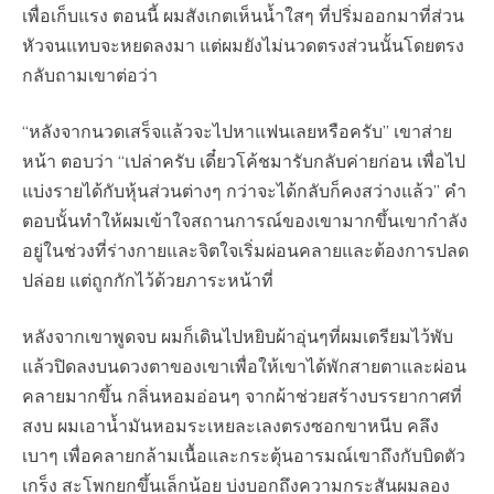
เพื่อเก็บแรง ตอนนี้ ผมสังเกตเห็นน้ำใสๆ ที่ปริ่มออกมาที่ส่วน
หัวจนแทบจะหยดลงมา แต่ผมยังไม่นวดตรงส่วนนั้นโดยตรง
กลับถามเขาต่อว่า
“หลังจากนวดเสร็จแล้วจะไปหาแฟนเลยหรือครับ” เขาส่าย
หน้า ตอบว่า “เปล่าครับ เดี๋ยวโค้ชมารับกลับค่ายก่อน เพื่อไป
แบ่งรายได้กับหุ้นส่วนต่างๆ กว่าจะได้กลับก็คงสว่างแล้ว” คำ
ตอบนั้นทำให้ผมเข้าใจสถานการณ์ของเขามากขึ้นเขากำลัง
อยู่ในช่วงที่ร่างกายและจิตใจเริ่มผ่อนคลายและต้องการปลด
ปล่อย แต่ถูกกักไว้ด้วยภาระหน้าที่
หลังจากเขาพูดจบ ผมก็เดินไปหยิบผ้าอุ่นๆที่ผมเตรียมไว้พับ
แล้วปิดลงบนดวงตาของเขาเพื่อให้เขาได้พักสายตาและผ่อน
คลายมากขึ้น กลิ่นหอมอ่อนๆ จากผ้าช่วยสร้างบรรยากาศที่
สงบ ผมเอาน้ำมันหอมระเหยละเลงตรงซอกขาหนีบ คลึง
เบาๆ เพื่อคลายกล้ามเนื้อและกระตุ้นอารมณ์เขาถึงกับบิดตัว
เกร็ง สะโพกยกขึ้นเล็กน้อย บ่งบอกถึงความกระสันผมลอง