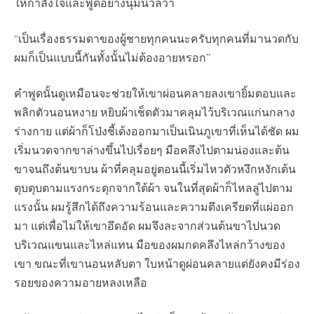
ให้กำลังใจและพูดอย่างนุ่มนวลว่า
“เป็นเรื่องธรรมดาของผู้ชายทุกคนนะครับทุกคนที่มานวดกับ
ผมก็เป็นแบบนี้กันทั้งนั้นไม่ต้องอายหรอก”
คำพูดนั้นดูเหมือนจะช่วยให้เขาผ่อนคลายลงเขายิ้มตอบและ
พลิกตัวนอนหงาย หยิบผ้าเช็ดตัวมาคลุมไว้บริเวณแก่นกลาง
ร่างกาย แต่ผ้าก็โป่งชี้เด้งออกมาเป็นเนินภูเขาที่เห็นได้ชัด ผม
เริ่มนวดจากขาล่างขึ้นไปเรื่อยๆ มือคลึงไปตามน่องและต้น
ขาจนถึงต้นขาบน ผ้าที่คลุมอยู่ตอนนี้เริ่มไหวตัวหงึกหงักเต้น
ตุบตุบตามแรงกระตุกจากใต้ผ้า จนในที่สุดผ้าก็ไหลลู่ไปตาม
แรงนั้น ผมรู้สึกได้ถึงความร้อนและความตึงเครียดที่แผ่ออก
มา แต่เพื่อไม่ให้เขาอึดอัด ผมจึงละจากส่วนต้นขาไปนวด
บริเวณแขนและไหล่แทน มือของผมกดคลึงไหล่กว้างของ
เขา ขณะที่เขานอนหลับตา ใบหน้าดูผ่อนคลายแต่ยังคงมีร่อง
รอยของความอายหลงเหลือ