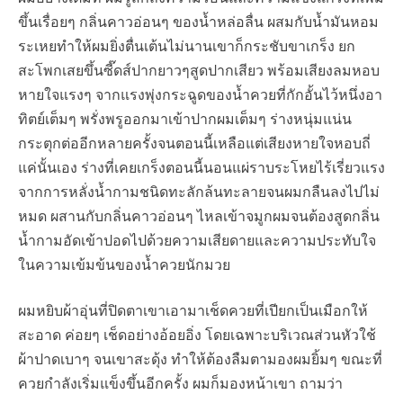
ขึ้นเรื่อยๆ กลิ่นคาวอ่อนๆ ของน้ำหล่อลื่น ผสมกับน้ำมันหอม
ระเหยทำให้ผมยิ่งตื่นเต้นไม่นานเขาก็กระชับขาเกร็ง ยก
สะโพกเสยขึ้นซี๊ดส์ปากยาวๆสูดปากเสียว พร้อมเสียงลมหอบ
หายใจแรงๆ จากแรงพุ่งกระฉูดของน้ำควยที่กักอั้นไว้หนึ่งอา
ทิตย์เต็มๆ พรั่งพรูออกมาเข้าปากผมเต็มๆ ร่างหนุ่มแน่น
กระตุกต่ออีกหลายครั้งจนตอนนี้เหลือแต่เสียงหายใจหอบถี่
แค่นั้นเอง ร่างที่เคยเกร็งตอนนี้นอนแผ่ราบระโหยไร้เรี่ยวแรง
จากการหลั่งน้ำกามชนิดทะลักล้นทะลายจนผมกลืนลงไปไม่
หมด ผสานกับกลิ่นคาวอ่อนๆ ไหลเข้าจมูกผมจนต้องสูดกลิ่น
น้ำกามอัดเข้าปอดไปด้วยความเสียดายและความประทับใจ
ในความเข้มข้นของน้ำควยนักมวย
ผมหยิบผ้าอุ่นที่ปิดตาเขาเอามาเช็ดควยที่เปียกเป็นเมือกให้
สะอาด ค่อยๆ เช็ดอย่างอ้อยอิ่ง โดยเฉพาะบริเวณส่วนหัวใช้
ผ้าปาดเบาๆ จนเขาสะดุ้ง ทำให้ต้องลืมตามองผมยิ้มๆ ขณะที่
ควยกำลังเริ่มแข็งขึ้นอีกครั้ง ผมก็มองหน้าเขา ถามว่า