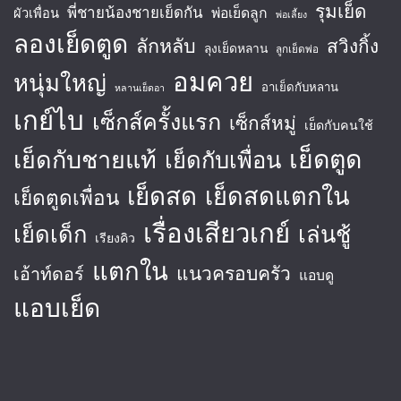
รุมเย็ด
พี่ชายน้องชายเย็ดกัน
พ่อเย็ดลูก
ผัวเพื่อน
พ่อเลี้ยง
ลองเย็ดตูด
ลักหลับ
สวิงกิ้ง
ลุงเย็ดหลาน
ลูกเย็ดพ่อ
อมควย
หนุ่มใหญ่
อาเย็ดกับหลาน
หลานเย็ดอา
เกย์ไบ
เซ็กส์ครั้งแรก
เซ็กส์หมู่
เย็ดกับคนใช้
เย็ดตูด
เย็ดกับชายแท้
เย็ดกับเพื่อน
เย็ดสด
เย็ดสดแตกใน
เย็ดตูดเพื่อน
เรื่องเสียวเกย์
เย็ดเด็ก
เล่นชู้
เรียงคิว
แตกใน
แนวครอบครัว
เอ้าท์ดอร์
แอบดู
แอบเย็ด