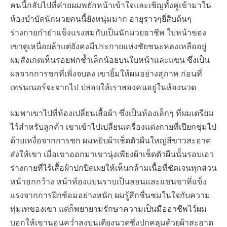
คนนี้กลับไปที่ค่ายผมพยักหน้าเข้าใจและเชิญทั้งคู่เข้ามาใน
ห้องบำบัดนักมวยคนนี้ยังหนุ่มมาก อายุราวๆยี่สิบต้นๆ
ร่างกายกำยำแข็งแรงสมกับเป็นนักมวยอาชีพ ใบหน้าของ
เขาดูเหนื่อยล้าแต่ยังคงมีประกายแห่งชัยชนะหลงเหลืออยู่
ผมสังเกตเห็นรอยฟกช้ำเล็กน้อยบนใบหน้าและแขน ซึ่งเป็น
ผลจากการชกที่เพิ่งจบลง เขายิ้มให้ผมอย่างสุภาพ ก่อนที่
เทรนเนอร์จะจากไป ปล่อยให้เราสองคนอยู่ในห้องนวด
ผมพาเขาไปที่ห้องเปลี่ยนเสื้อผ้า ซึ่งเป็นห้องเล็กๆ ที่ผมเตรียม
ไว้สำหรับลูกค้า เขาเข้าไปเปลี่ยนเครื่องแต่งกายที่เปียกชุ่มไป
ด้วยเหงื่อจากการชก ผมหยิบผ้าเช็ดตัวผืนใหญ่สีขาวสะอาด
ส่งให้เขา เมื่อเขาออกมาเขานุ่งเพียงผ้าเช็ดตัวผืนนั้นรอบเอว
ร่างกายที่ไร้เสื้อผ้าปกปิดเผยให้เห็นกล้ามเนื้อที่ชัดเจนทุกส่วน
หน้าอกกว้าง หน้าท้องแบนราบเป็นลอนและแขนขาที่แข็ง
แรงจากการฝึกซ้อมอย่างหนัก ผมรู้สึกชื่นชมในใจกับความ
ทุ่มเทของเขา แต่ก็พยายามรักษาความเป็นมืออาชีพไว้ผม
บอกให้เขานอนคว่ำลงบนเตียงนวดซึ่งปกคลุมด้วยผ้าสะอาด