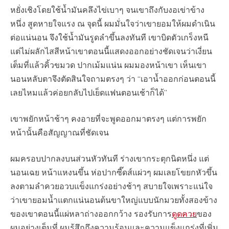
หยั่งเชิงโดยใช้น้ำมันคลึงไข่เบาๆ จนเขาถึงกับงอเข่าข้าง
หนึ่ง สูดหายใจแรง ณ จุดนี้ ผมมั่นใจว่าเขายอมให้ผมดำเนิน
ต่อแน่นอน จึงใช้น้ำมันรูดลำขึ้นลงทันที เขาบิดตัวเกร็งหนี
แต่ไม่ผลักไสสีหน้าเขาตอนนี้แสดงออกอย่างชัดเจนว่าเงี่ยน
เต็มที่แล้วคิ้วขมวด ปากเม้มแน่น ผมมองหน้าเขา เห็นเขา
นอนหลับตาจึงตัดสินใจถามตรงๆ ว่า “เอาน้ำออกก่อนตอนนี้
เลยไหมแล้วค่อยกลับไปเย็ดแฟนตอนเช้าก็ได้”
เขาพยักหน้าช้าๆ คงอายที่จะพูดออกมาตรงๆ แต่การพยัก
หน้านั้นคือสัญญาณที่ชัดเจน
ผมครอบปากลงบนส่วนหัวทันที ร่างเขากระตุกนิดหนึ่ง แต่
นอนเฉย หน้าแหงนขึ้น ห่อปากซี๊ดส์แผ่วๆ ผมเลยโขยกหัวขึ้น
ลงตามลำควยอวบแข็งแกร่งอย่างช้าๆ สบายใจเพราะแน่ใจ
ว่าเขายอมน้ำแตกแน่นอนต้นขาใหญ่แบบนักมวยทั้งสองข้าง
ของเขาตอนนี้แผ่หลาถ่างออกกว้าง รองรับการ
ดูดควย
ของ
ผมอย่างเต็มที่ ผมรู้สึกถึงความร้อนและความแข็งแกร่งที่เพิ่ม