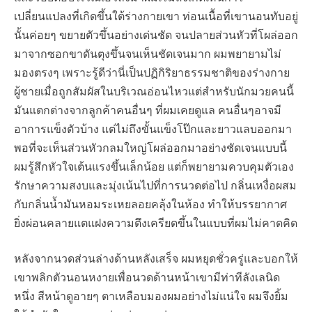
เปลี่ยนแปลงที่เกิดขึ้นใต้ร่างกายเขา ท่อนเนื้อที่เขานอนทับอยู่
นั้นค่อยๆ ขยายตัวขึ้นอย่างเด่นชัด จนปลายส่วนหัวที่โผล่ออก
มาจากซอกขาดันตุงขึ้นจนเห็นชัดเจนมาก ผมพยายามไม่
มองตรงๆ เพราะรู้ดีว่านี่เป็นปฏิกิริยาธรรมชาติของร่างกาย
ผู้ชายเมื่อถูกสัมผัสในบริเวณอ่อนไหวแต่สำหรับนักมวยคนนี้
มันแตกต่างจากลูกค้าคนอื่นๆ ที่ผมเคยดูแล คนอื่นๆอาจมี
อาการแข็งตัวบ้าง แต่ไม่ถึงขั้นแข็งโป๊กและยาวแลบออกมา
พอที่จะเห็นส่วนหัวกลมใหญ่โผล่ออกมาอย่างชัดเจนแบบนี้
ผมรู้สึกหัวใจเต้นแรงขึ้นเล็กน้อย แต่ก็พยายามควบคุมตัวเอง
รักษาความสงบและมุ่งเน้นไปที่การนวดต่อไป กลิ่นเหงื่อผสม
กับกลิ่นน้ำมันหอมระเหยลอยคลุ้งในห้อง ทำให้บรรยากาศ
ยิ่งผ่อนคลายแตแฝงความตึงเครียดขึ้นในแบบที่ผมไม่คาดคิด
หลังจากนวดส่วนล่างด้านหลังเสร็จ ผมหยุดชั่วครู่และบอกให้
เขาพลิกตัวนอนหงายเพื่อนวดด้านหน้าเขามีท่าทีลังเลนิด
หนึ่ง สีหน้าดูอายๆ ตาเหลือบมองผมอย่างไม่แน่ใจ ผมจึงยิ้ม