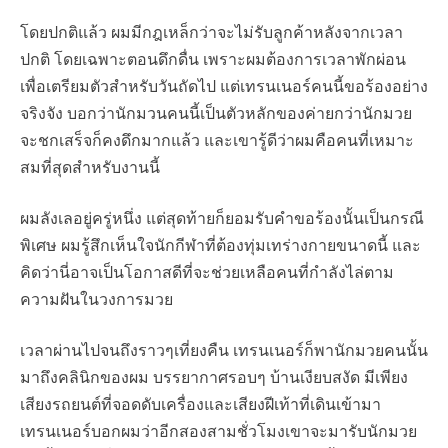
โดยปกติแล้ว ผมมีกฎเหล็กว่าจะไม่รับลูกค้าหลังจากเวลา
ปกติ โดยเฉพาะตอนดึกดื่น เพราะผมต้องการเวลาพักผ่อน
เพื่อเตรียมตัวสำหรับวันถัดไป แต่เทรนเนอร์คนนี้ขอร้องอย่าง
จริงจัง บอกว่านักมวนคนนี้เป็นตัวหลักของค่ายกว่านักมวย
จะชกเสร็จก็คงดึกมากแล้ว และเขารู้ดีว่าผมคือคนที่เหมาะ
สมที่สุดสำหรับงานนี้
ผมลังเลอยู่ครู่หนึ่ง แต่สุดท้ายก็ยอมรับคำขอร้องนั้นเป็นกรณี
พิเศษ ผมรู้สึกเห็นใจนักกีฬาที่ต้องทุ่มเทร่างกายขนาดนี้ และ
คิดว่านี่อาจเป็นโอกาสดีที่จะช่วยเหลือคนที่กำลังไล่ตาม
ความฝันในวงการมวย
เวลาผ่านไปจนถึงราวๆเที่ยงคืน เทรนเนอร์ก็พานักมวยคนนั้น
มาถึงคลินิกของผม บรรยากาศรอบๆ บ้านเงียบสงัด มีเพียง
เสียงรถยนต์ที่จอดดับเครื่องและเสียงฝีเท้าที่เดินเข้ามา
เทรนเนอร์บอกผมว่าอีกสองสามชั่วโมงเขาจะมารับนักมวย