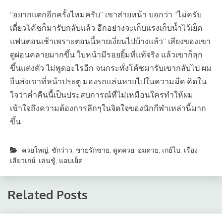
“อยากแตกอีกครั้งไหมครับ” เขาส่ายหน้า บอกว่า “ไม่ครับ
เดี๋ยวโค้ชก็มารับกลับแล้ว อีกอย่างจะเก็บแรงเก็บน้ำไว้เย็ด
แฟนตอนเช้าเพราะตอนนี้หายเงี่ยนไปบ้างแล้ว” เสียงของเขา
ดูผ่อนคลายมากขึ้น ใบหน้ามีรอยยิ้มที่แท้จริง แล้วเขาก็ลุก
ขึ้นแต่งตัว ไม่พูดอะไรอีก จนกระทั่งโค้ชมารับเขากลับไป ผม
ยืนส่งเขาที่หน้าประตู มองรถแล่นหายไปในความมืด คิดใน
ใจว่าค่ำคืนนี้เป็นประสบการณ์ที่ไม่เหมือนใครทำให้ผม
เข้าใจถึงความต้องการลึกๆในจิตใจของนักกีฬาเหล่านี้มาก
ขึ้น
ควยใหญ่
,
ชักว่าว
,
ชายรักชาย
,
ดูดควย
,
อมควย
,
เกย์ไบ
,
เรื่อง
เสียวเกย์
,
เล่นชู้
,
แอบเย็ด
Related Posts