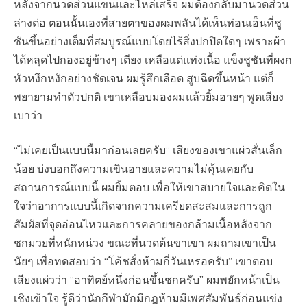
หลังจากนวดส่วนแขนและไหล่เสร็จ ผมต้องกลับมานวดส่วน
ล่างต่อ ตอนนั้นเองที่สายตาของผมพลันได้เห็นท่อนเอ็นที่ชู
ชันขึ้นอย่างเต็มที่สมบูรณ์แบบโดยไร้สิ่งปกปิดใดๆ เพราะผ้า
ได้หลุดไปกองอยู่ข้างๆ เตียง เหลือแต่แท่งเนื้อ แข็งชูชันที่ผงก
หัวหงึกหงักอย่างชัดเจน ผมรู้สึกเลือด สูบฉีดขึ้นหน้า แต่ก็
พยายามทำตัวปกติ เขาเหลือบมองผมแล้วยิ้มอายๆ พูดเสียง
เบาว่า
“ไม่เคยเป็นแบบนี้มาก่อนเลยครับ” เสียงของเขาแผ่วสั่นเล็ก
น้อย บ่งบอกถึงความเขินอายและความไม่คุ้นเคยกับ
สถานการณ์แบบนี้ ผมยิ้มตอบ เพื่อให้เขาสบายใจและคิดใน
ใจว่าอาการแบบนี้เกิดจากความเครียดสะสมและการถูก
สัมผัสที่จุดอ่อนไหวและการคลายของกล้ามเนื้อหลังจาก
ชกมวยที่หนักหน่วง ขณะที่นวดต้นขาเขา ผมถามเขาเป็น
นัยๆ เพื่อทดสอบว่า “โค้ชสั่งห้ามกี่วันเหรอครับ” เขาตอบ
เสียงแผ่วว่า “อาทิตย์หนึ่งก่อนขึ้นชกครับ” ผมพยักหน้าเป็น
เชิงเข้าใจ รู้ดีว่านักกีฬามักมีกฎห้ามมีเพศสัมพันธ์ก่อนแข่ง