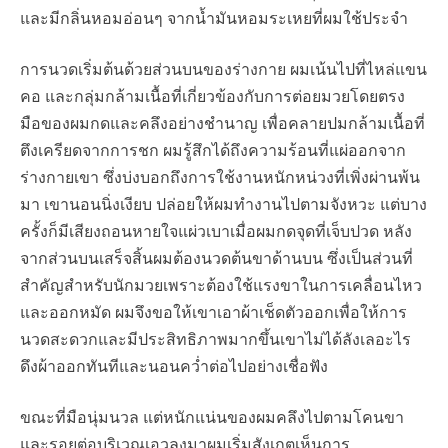
และมีกลิ่นหอมอ่อนๆ จากน้ำมันหอมระเหยที่ผมใช้ประจำ
การนวดเริ่มต้นด้วยส่วนบนของร่างกาย ผมเน้นไปที่ไหล่แขน
คอ และกลุ่มกล้ามเนื้อที่เกี่ยวข้องกับการต่อยมวยโดยตรง
มือของผมกดและคลึงอย่างชำนาญ เพื่อคลายปมกล้ามเนื้อที่
ตึงเครียดจากการชก ผมรู้สึกได้ถึงความร้อนที่แผ่ออกจาก
ร่างกายเขา ซึ่งบ่งบอกถึงการใช้งานหนักหน่วงที่เพิ่งผ่านพ้น
มา เขานอนนิ่งเงียบ ปล่อยให้ผมทำงานไปตามจังหวะ แต่บาง
ครั้งก็มีเสียงถอนหายใจแผ่วเบาเมื่อผมกดจุดที่เจ็บปวด หลัง
จากส่วนบนเสร็จสิ้นผมต้องนวดต้นขาด้านบน ซึ่งเป็นส่วนที่
สำคัญสำหรับนักมวยเพราะต้องใช้แรงขาในการเคลื่อนไหว
และออกหมัด ผมจึงขอให้เขาเอาผ้าเช็ดตัวออกเพื่อให้การ
นวดสะดวกและมีประสิทธิภาพมากขึ้นเขาไม่ได้ลังเลอะไร
ดึงผ้าออกทันทีและนอนคว่ำต่อไปอย่างเชื่อฟัง
ขณะที่มือนุ่มนวล แต่หนักแน่นของผมคลึงไปตามโคนขา
และรอยต่อบริเวณเอวลงมาผมเริ่มสังเกตเห็นการ