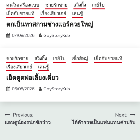
คนในเครื่องแบบ
ชายรักชาย
สวิงกิ้ง
เกย์ไบ
เย็ดกับชายแท้
เรื่องเสียวเกย์
เล่นชู้
ตกเป็นทาสกามช่างแอร์ควยใหญ่
07/08/2026
GayStoryKub
ชายรักชาย
สวิงกิ้ง
เกย์ไบ
เซ็กส์หมู่
เย็ดกับชายแท้
เรื่องเสียวเกย์
เล่นชู้
เย็ดตูดพ่อเลี้ยงเดี่ยว
06/08/2026
GayStoryKub
แนะแนว
Previous:
Next:
แอบดูน้องรปภชักว่าว
ได้ตำรวจเป็นแฟนแทนค่าปรับ
เรื่อง