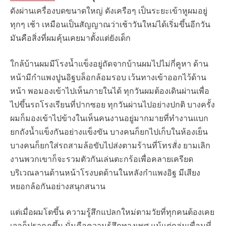
ดังผ่านเครื่องบดขนาดใหญ่ ดังเครือๆ เป็นระยะเข้าหูผมอยู่
ทุกๆ เช้า เหมือนเป็นสัญญาณว่าเช้าวันใหม่ได้เริ่มขึ้นอีกวัน
มันคือสิ่งที่ผมคุ้นเคยมาตั้งแต่ยังเด็ก
ใกล้บ้านผมมีโรงน้ำแข็งอยู่ถัดจากบ้านผมไปไม่กี่คูหา ด้าน
หน้ามีกำแพงปูนอิฐบล็อกล้อมรอบ เว้นทางเข้าออกไว้ด้าน
หน้า พอมองเข้าไปเห็นภายในได้ ทุกวันผมต้องเดินผ่านเพื่อ
ไปขึ้นรถโรงเรียนที่ปากซอย ทุกวันผ่านไปอย่างปกติ บางครั้ง
ผมก็มองเข้าไปข้างในเห็นคนงานอยู่มากมายที่ทำงานแบก
ยกถังน้ำแข็งกันอย่างแข็งขัน บางคนก็ยกไปเก็บในห้องเย็น
บางคนก็ยกใส่รถสามล้อขับไปส่งตามร้านที่โทรสั่ง ยามเลิก
งานพวกเขาก็จะรวมตัวกันเล่นตะกร้อเพื่อคลายเครียด
บริเวณลานด้านหน้าโรงบดด้านในหลังกำแพงอิฐ มีเสียง
หยอกล้อกันอย่างสนุกสนาน
แต่เมื่อผมโตขึ้น ความรู้สึกแปลกใหม่ตามวัยที่ทุกคนต้องเคย
เจอก็ปรากฏขึ้น นั่นคือความรู้สึกทางเพศ แม้แต่กลุ่มเพื่อนที่