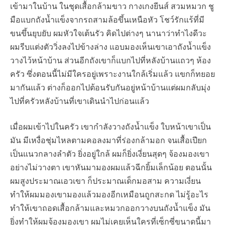
เข้ามาในบ้าน ในชุดเสื้อกล้ามขาว กางเกงยีนส์ สวมหมวก ชู
มือแบกถังน้ำแข็งจากรถสามล้อขึ้นเหนือหัว โชว์รักแร้ที่มี
ขนขึ้นยุบยับ ผมหัวใจเต้นรัว คิดไปต่างๆ นานาว่าทำไงดีวะ
ผมรีบแต่งตัววิ่งลงไปข้างล่าง แอบมองเห็นเขาเอาถังน้ำแข็ง
วางไว้หน้าบ้าน ส่วนอีกถังเขาก็แบกไปที่หลังบ้านแถวๆ ห้อง
ครัว ซึ่งตอนนี้ไม่มีใครอยู่เพราะงานใกล้เริ่มแล้ว แขกก็ทยอย
มากันแล้ว ต่างก็ออกไปต้อนรับกันอยู่หน้าบ้านแต่ผมกลับมุ่ง
ไปที่ครัวหลังบ้านที่เขาเดินนำไปก่อนแล้ว
เมื่อผมเข้าไปในครัว เขากำลังวางถังน้ำแข็ง ใบหน้าเขาเป็น
มัน มีเหงื่อชุ่มไหลตามคอลงมาที่ร่องกล้ามอก จนเสื้อเปียก
เป็นแนวกลางลำตัว ยิ่งอยู่ใกล้ ผมก็ยิ่งเงี่ยนสุดๆ จ้องมองเขา
อย่างไม่วางตา เขาหันมามองผมแล้วฉีกยิ้มเล็กน้อย ตอนนั้น
ผมสูงประมาณเอวเขา ก็ประมาณเด็กมอสาม ความเงี่ยน
ทำให้ผมมองเขามองแล้วมองอีกเหมือนถูกสะกด ไม่รู้อะไร
ทำให้เขาถอดเสื้อกล้ามและหมวกออกวางบนถังน้ำแข็ง มัน
ยิ่งทำให้ผมจ้องมองเขา ผมไม่เคยเห็นใครที่เซ็กซี่ขนาดนี้มา