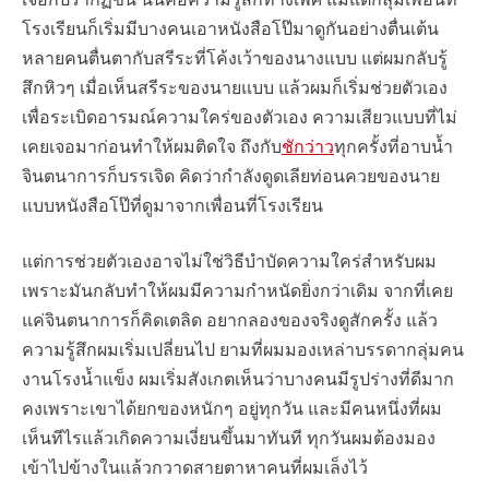
โรงเรียนก็เริ่มมีบางคนเอาหนังสือโป๊มาดูกันอย่างตื่นเต้น
หลายคนตื่นตากับสรีระที่โค้งเว้าของนางแบบ แต่ผมกลับรู้
สึกหิวๆ เมื่อเห็นสรีระของนายแบบ แล้วผมก็เริ่มช่วยตัวเอง
เพื่อระเบิดอารมณ์ความใคร่ของตัวเอง ความเสียวแบบที่ไม่
เคยเจอมาก่อนทำให้ผมติดใจ ถึงกับ
ชักว่าว
ทุกครั้งที่อาบน้ำ
จินตนาการก็บรรเจิด คิดว่ากำลังดูดเลียท่อนควยของนาย
แบบหนังสือโป๊ที่ดูมาจากเพื่อนที่โรงเรียน
แต่การช่วยตัวเองอาจไม่ใช่วิธีบำบัดความใคร่สำหรับผม
เพราะมันกลับทำให้ผมมีความกำหนัดยิ่งกว่าเดิม จากที่เคย
แค่จินตนาการก็คิดเตลิด อยากลองของจริงดูสักครั้ง แล้ว
ความรู้สึกผมเริ่มเปลี่ยนไป ยามที่ผมมองเหล่าบรรดากลุ่มคน
งานโรงน้ำแข็ง ผมเริ่มสังเกตเห็นว่าบางคนมีรูปร่างที่ดีมาก
คงเพราะเขาได้ยกของหนักๆ อยู่ทุกวัน และมีคนหนึ่งที่ผม
เห็นทีไรแล้วเกิดความเงี่ยนขึ้นมาทันที ทุกวันผมต้องมอง
เข้าไปข้างในแล้วกวาดสายตาหาคนที่ผมเล็งไว้