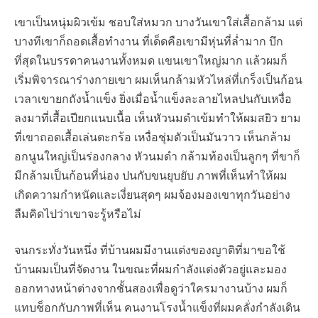
เขาเป็นหนุ่มผิวเข้ม ชอบใส่หมวก บางวันเขาใส่เสื้อกล้าม แต่
บางทีเขาก็ถอดเสื้อทำงาน ที่เด็ดคือเขามีหุ่นที่ล่ำมาก บึก
ที่สุดในบรรดาคนงานทั้งหมด แขนเขาใหญ่มาก แล้วผมก็
เริ่มพิจารณาร่างกายเขา ผมเห็นกล้ามหัวไหล่ที่เกร็งเป็นก้อน
เวลาเขายกถังน้ำแข็ง ยิ่งเมื่อน้ำแข็งละลายไหลปนกับเหงื่อ
ลงมาที่เสื้อเปียกแนบเนื้อ เห็นหัวนมดำเข้มทำให้ผมสยิว ยาม
ที่เขาถอดเสื้อเล่นตะกร้อ เหงื่อชุ่มตัวเป็นมันวาว เห็นกล้าม
อกนูนใหญ่เป็นร่องกลาง หัวนมดำ กล้ามท้องเป็นลูกๆ ที่ขาก็
มีกล้ามเป็นก้อนที่น่อง ปนกับขนยุบยับ ภาพที่เห็นทำให้ผม
เกิดความกำหนัดและเงี่ยนสุดๆ ผมจ้องมองเขาทุกวันอย่าง
ลืมคิดไปว่าเขาจะรู้หรือไม่
จนกระทั่งวันหนึ่ง ที่บ้านผมมีงานแต่งของญาติที่มาขอใช้
บ้านผมเป็นที่จัดงาน ในขณะที่ผมกำลังแต่งตัวอยู่และมอง
ออกทางหน้าต่างจากชั้นสองเพื่อดูว่าใครมางานบ้าง ผมก็
แทบช็อกกับภาพที่เห็น คนงานโรงน้ำแข็งที่ผมคลั่งกำลังเดิน