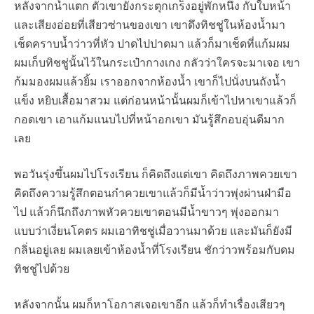
หลังจากน้ำแตก ตัวเขายังกระตุกเกร็งอยู่พักหนึ่ง กับใบหน้า
และเสียงอ่อยที่เสียวซ่านของเขา เขาดึงทิชชู่ในห้องน้ำมา
เช็ดคราบน้ำว่าวที่หัว ปาดไปปาดมา แล้วก็มาเช็ดที่แก้มผม
ผมเก็บทิชชู่นั้นไว้ในกระเป๋ากางเกง กลัวว่าใครจะมาเจอ เขา
ก้มมองผมแล้วยิ้ม เราออกจากห้องน้ำ เขาก็ไปนั่งบนถังน้ำ
แข็ง หยิบเสื้อมาสวม แต่ก่อนหน้านั้นผมก็เข้าไปหาเขาแล้วก็
กอดเขา เอาแก้มแนบไปที่หน้าอกเขา มันรู้สึกอบอุ่นดีมาก
เลย
พอวันรุ่งขึ้นผมไปโรงเรียน ก็คิดถึงแต่เขา คิดถึงภาพควยเขา
คิดถึงความรู้สึกตอนกำควยเขาแล้วก็มีน้ำว่าวพุ่งผ่านฝ่ามือ
ไป แล้วก็นึกถึงภาพหัวควยเขาตอนมีน้ำขาวๆ พุ่งออกมา
แบบว่าเงี่ยนโคตร ผมเอาทิชชู่เมื่อวานมาด้วย และมันก็ยังมี
กลิ่นอยู่เลย ผมเลยเข้าห้องน้ำที่โรงเรียน ชักว่าวพร้อมกับดม
ทิชชู่ไปด้วย
หลังจากนั้น ผมก็หาโอกาสเจอเขาอีก แล้วก็ทำเรื่องเสียวๆ