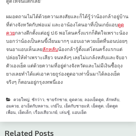
ดูดให้จนแตกเลย”
ผมอดถามไม่ได้ด้วยความสงสัยและก็ได้รู้ว่าน้องกล้าอยู่บ้าน
ที่ต่างจังหวัดกับพ่อแม่ และอาน้องโดนอาที่เป็นเกย์แอบ
ดูด
ควย
กลางดึกตั้งแต่อยู่ ป.6 พอโดนครั้งแรกก็ติดใจเพราะน้อง
บอกว่าน้องเป็นคนขี้เงี่ยนมากๆ แอบเอาควยเย็ดที่นอนบ่อยๆ
จนอาแอบเห็นเลย
ลักหลับ
น้องกล้ารู้ตั้งแต่โดนครั้งแรกแต่
ปล่อยให้ทำเพราะเสียว จนหลังๆ เลยไม่แกล้งหลับและจับอา
ตัวเองเย็ด แต่ด้วยความที่อยู่ต่างจังหวัดและไม่มีเงินซื้อถุง
ยางเลยทำได้แค่เอาควยถูร่องตูดอาเท่านั้นมาได้ลองเย็ด
จริงๆ ก็ตอนอยู่กรุงเทพนี่เอง
ควยใหญ่
,
ชักว่าว
,
ชายรักชาย
,
ดูดควย
,
ลองเย็ดตูด
,
ลักหลับ
,
อมควย
,
อาเย็ดกับหลาน
,
เกย์ไบ
,
เย็ดกับชายแท้
,
เย็ดตูด
,
เย็ดตูด
เพื่อน
,
เย็ดเด็ก
,
เรื่องเสียวเกย์
,
เล่นชู้
,
แอบเย็ด
Related Posts