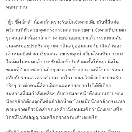
หอมหวาน
“หู้ว ซี๊ด อ้าส์” น้องกล้าครางรับเป็นจังหวะเดียวกับที่ลิ้นจ่อ
ตวัดวนที่หัวควย ตูดเกร็งกระดกสวนควยตามจังหวะที่ปากผม
รูดจนสุดลำน้องกล้าสาวควยเข้าออกยาวแล้วกระแทกกลับ
จนดงหมอยประชิดจมูกผม กลิ่นสบู่อ่อนผสมกับกลิ่นตัวของ
เด็กหนุ่มยิ่งทำผมเงี่ยนจนควยกระตุกน้ำเงี่ยนไหลซึมกางเกง
ในเต็มไปหมดกล้ากระชับมือเข้ากับหัวผมรั้งให้หยุดนิ่งใน
ขณะที่ตัวเองซอยก้นยิกๆ ส่งควยเข้าออกตามที่ใจปรารถนา
สลับกับร่อนเอวควงสว่านควยในปากผมไปด้วยต้องยอมรับ
จริงๆ ว่าเด็กคนนี้ลีลาเด็ดจนผมหายอยากไปได้ทีเดียว
ระหว่างที่ผมกำลังเพลินๆ กับการมองหน้าท้องแบนราบของ
น้องกล้าก็ต้องจุกถึงขั้นสำลักน้ำตาไหลเมื่อน้องกล้ากระแทก
ควยพรวดเดียวมิดลำกดแช่ค้างนิ่งจนผมคิดว่าน้องเขาเสร็จ
โดยที่ไม่ส่งสัญญาณหรือครางกระเส่าเลยหรือ