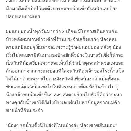
สังเกตเห็นว่าผมจ้องมองเป้าไม่วางตาก้เหมือนพยายามเอา
มือมาดึงเสื้อปิดไว้แต่ด้วยกระสอบน้ำแข็งมันหนักเลยต้อง
ปล่อยเลยตามเลย
ผมแอบมองน้ำทุกวันมากว่า 3 เดือน มีโอกาสเดินสวนกัน
บ้างหลังผมทานข้าวเช้าที่ร้านประจำเสร็จแรกๆ น้องหลบ
ตามแต่มีแอบๆ ยิ้มอาจจะเพราะรู้ว่าผมแอบมอง หลังๆ น้อง
เริ่มไม่หลบตามีหันมามองบ้างยักคิ้วบ้างในบางวันซึ่งก็น่าจะ
เป็นวันที่น้องเงี่ยนเพราะจะเห็นได้ว่าเป้าตุงจนลำควยแทบจะ
ล้นออกมาจากกางเกงบอลที่ใส่จนวันที่ลุงเจ้าของโรงน้ำแข็ง
ไม่ได้มาด้วยเพราะไปต่างจังหวัดมีเพียงน้องกล้าเป็นทั้งคน
ขับและเด็กส่งน้ำแข็งไปในตัวระหว่างที่ผมนั่งกินข้าวไป ดู
น้องกล้าขนน้ำแข็งขึ้นๆ ลงๆ ส่งตามร้านไปหัวก็คิดว่าจะหา
ทางคุยกับน้ำเขาได้ยังไงบ้างเลยเดินไปหาข้อมูลจากแม่ค้า
ขายน้ำที่กินประจำ
“น้องๆ รถน้ำแข็งนี่ไปส่งที่ไหนบ้างอ่ะ น้องเขาขยันเนอะ”