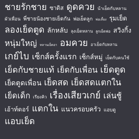
ชายรักชาย
ดูดควย
ซาดิส
น้าเย็ดกับหลาน
รุมเย็ด
พี่ชายน้องชายเย็ดกัน
พ่อเย็ดลูก
ผัวเพื่อน
พ่อเลี้ยง
ลองเย็ดตูด
ลักหลับ
สวิงกิ้ง
ลุงเย็ดหลาน
ลูกเย็ดพ่อ
อมควย
หนุ่มใหญ่
อาเย็ดกับหลาน
หลานเย็ดอา
เกย์ไบ
เซ็กส์ครั้งแรก
เซ็กส์หมู่
เย็ดกับคนใช้
เย็ดตูด
เย็ดกับชายแท้
เย็ดกับเพื่อน
เย็ดสด
เย็ดสดแตกใน
เย็ดตูดเพื่อน
เรื่องเสียวเกย์
เย็ดเด็ก
เล่นชู้
เรียงคิว
แตกใน
แนวครอบครัว
เอ้าท์ดอร์
แอบดู
แอบเย็ด