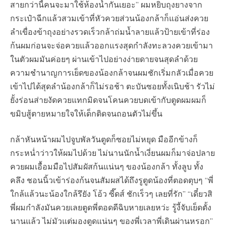
สายกว่านี้คนจะมาใช้ห้องน้ำกันเยอะ” ผมหยิบถุงยางจาก
กระเป๋าฉีกแล้วสวมเข้าที่หัวควยส่วนน้องกล้าก็แอ่นส่งควย
ลำเขื่องข้าถุงอย่างรวดเร็วกล้าถ่มน้ำลายแล้วป้ายเข้าที่ร่อง
ก้นผมก่อนจะจ่อควยแล้วออกแรงสุดกำลังทะลวงควยเข้ามา
ในตัวผมมันค่อยๆ ผ่านเข้าไปอย่างง่ายดายจนสุดลำด้วย
ความชำนาญการเย็ดของน้องกล้าจนผมชักเริ่มกลัวเมื่อควย
เข้าไปได้สุดลำน้องกล้าก็ไม่รอช้า ตะบันซอยทั้งเนิบช้า รัวไม่
ยั้งร่อนส่ายงัดควยแทกมิดจนโคนควยบดเข้ากับตูดผมผมก็
ขมิบสู้ตายหมายใจให้เด็กติดจนถอนตัวไม่ขึ้น
กล้าหันหน้าผมไปจูบพัลวันตูดก็ซอยไม่หยุด มืออีกข้างก็
กระหน่ำว่าวให้ผมไปด้วย ไม่นานนักน้ำเงี่ยนผมก็มาจ่อปลาย
ควยผมเอื้อมมือไปสัมผัสก้นแน่นๆ ของน้องกล้า ทั้งลูบ ทั้ง
คลึง ชอนนิ้วเข้าร่องก้นจนสัมผสได้ถึงรูตูดน้องที่ตอดตุบๆ “พี่
ใกล้แล้วนะน้องใกล้รึยัง โอ้ว ซี๊ดส์ ชักเร็วๆ เลยที่รัก” “เดี๋ยวสิ
พี่ผมกำลังมันควยเลยตูดพี่ตอดดีฉิบหายเลยหว่ะ รู้งี้จับเย็ดตั้ง
นานแล้ว ไม่มัวแต่มองตูดแน่นๆ ของพี่เวลาพี่เดินผ่านหรอก”