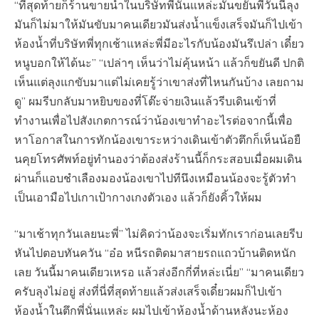
“ที่สุดท้ายก็ร้านขายน้ำในบริษัทพี่นั่นแหล่ะมันขยันพี่วันนี้ลุง
มันก็ไม่มาให้มันขับมาคนเดียวมันส่งน้ำแข็งเสร็จมันก็ไปเข้า
ห้องน้ำที่บริษัทพี่ทุกเช้าแหล่ะพี่มีอะไรกับน้องมันรึเปล่า เดี๋ยว
หนูบอกให้ได้นะ” “เปล่าๆ เห็นว่าไม่คุ้นหน้า แล้วก็ขยันดี ปกติ
เห็นแต่ลุงแกขับมาแต่ไม่เคยรู้ว่าเขาส่งที่ไหนกันบ้าง เลยถาม
ดู” ผมรีบกลับมาหยิบของที่โต๊ะจ่ายเงินแล้วรีบเดินเข้าที่
ทำงานเพื่อไปสังเกตการณ์ว่าน้องเขาทำอะไรต่อจากนี้เพื่อ
หาโอกาสในการทักน้องเขาระหว่างเดินเข้าตัวตึกก็เห็นน้อยื
นคุยโทรศัพท์อยู่ทำนองว่าต้องส่งร้านนี้ก็กระสอบเมื่อผมเดิน
ผ่านก็แอบชำเลืองมองน้องเขาไปทีนึงเหมือนน้องจะรู้ตัวทำ
เป็นเอามือไปเกาเป้ากางเกงตัวเอง แล้วก็ยังคิ้วให้ผม
“มาเช้าทุกวันเลยนะพี่” ไม่คิดว่าน้องจะเริ่มทักเราก่อนเลยรีบ
หันไปตอบทันควัน “อ๋อ หนีรถติดมาสายรถแถวบ้านติดหนัก
เลย วันนี้มาคนเดียวเหรอ แล้วส่งอีกกี่ที่หล่ะเนี่ย” “มาคนเดียว
ครับลุงไม่อยู่ ส่งที่นี่ที่สุดท้ายแล้วส่งเสร็จเดี๋ยวผมก็ไปเข้า
ห้องน้ำในตึกพี่นั่นแหล่ะ ผมไปเข้าห้องน้ำด้านหลังนะห้อง