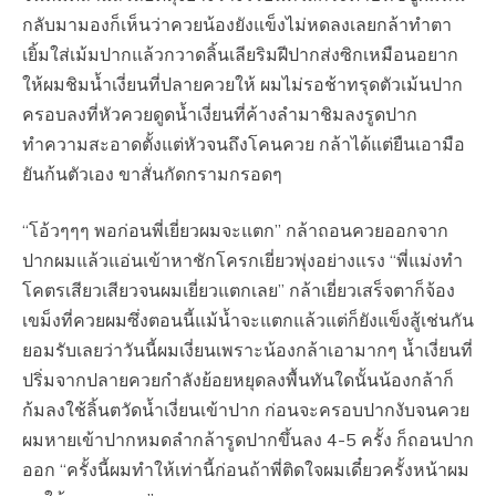
กลับมามองก็เห็นว่าควยน้องยังแข็งไม่หดลงเลยกล้าทำตา
เยิ้มใส่เม้มปากแล้วกวาดลิ้นเลียริมฝีปากส่งซิกเหมือนอยาก
ให้ผมชิมน้ำเงี่ยนที่ปลายควยให้ ผมไม่รอช้าทรุดตัวเม้นปาก
ครอบลงที่หัวควยดูดน้ำเงี่ยนที่ค้างลำมาชิมลงรูดปาก
ทำความสะอาดตั้งแต่หัวจนถึงโคนควย กล้าได้แต่ยืนเอามือ
ยันก้นตัวเอง ขาสั่นกัดกรามกรอดๆ
“โอ้วๆๆๆ พอก่อนพี่เยี่ยวผมจะแตก” กล้าถอนควยออกจาก
ปากผมแล้วแอ่นเข้าหาชักโครกเยี่ยวพุ่งอย่างแรง “พี่แม่งทำ
โคตรเสียวเสียวจนผมเยี่ยวแตกเลย” กล้าเยี่ยวเสร็จตาก็จ้อง
เขม็งที่ควยผมซึ่งตอนนี้แม้น้ำจะแตกแล้วแต่ก็ยังแข็งสู้เช่นกัน
ยอมรับเลยว่าวันนี้ผมเงี่ยนเพราะน้องกล้าเอามากๆ น้ำเงี่ยนที่
ปริ่มจากปลายควยกำลังย้อยหยุดลงพื้นทันใดนั้นน้องกล้าก็
ก้มลงใช้ลิ้นตวัดน้ำเงี่ยนเข้าปาก ก่อนจะครอบปากงับจนควย
ผมหายเข้าปากหมดลำกล้ารูดปากขึ้นลง 4-5 ครั้ง ก็ถอนปาก
ออก “ครั้งนี้ผมทำให้เท่านี้ก่อนถ้าพี่ติดใจผมเดี๋ยวครั้งหน้าผม