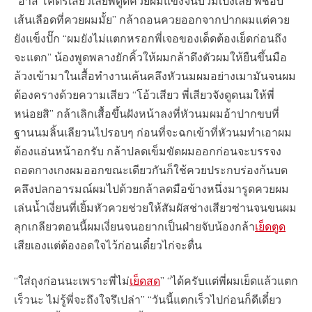
“อ๊าส์ โคตรเสียวเลยพี่ดูดิควยผมแข็งจนบวมเป่งเลย พี่ชอบ
เส้นเลือดที่ควยผมมั้ย” กล้าถอนควยออกจากปากผมแต่ควย
ยังแข็งปั๊ก “ผมยังไม่แตกหรอกพี่เจอของเด็ดต้องเย็ดก่อนถึง
จะแตก” น้องพูดพลางยักคิ้วให้ผมกล้าดึงตัวผมให้ยืนขึ้นมือ
ล้วงเข้ามาในเสื้อทำงานเค้นคลึงหัวนมผมอย่างเมามันจนผม
ต้องครางด้วยความเสียว “โอ้วเสียว พี่เสียวจังดูดนมให้พี่
หน่อยสิ” กล้าเลิกเสื้อขึ้นฝังหน้าลงที่หัวนมผมอ้าปากขบที่
ฐานนมลิ้นเลียวนไปรอบๆ ก่อนที่จะฉกเข้าที่หัวนมทำเอาผม
ต้องแอ่นหน้าอกรับ กล้าปลดเข็มขัดผมออกก่อนจะบรรจง
ถอดกางเกงผมออกขณะเดียวกันก็ใช้ควยประกบร่องก้นบด
คลึงปลกอารมณ์ผมไปด้วยกล้าลดมือข้างหนึ่งมารูดควยผม
เล่นน้ำเงี่ยนที่เยิ้มหัวควยช่วยให้สัมผัสช่างเสียวซ่านจนขนผม
ลุกเกลียวตอนนี้ผมเงี่ยนจนอยากเป็นฝ่ายจับน้องกล้า
เย็ดตูด
เสียเองแต่ต้องอดใจไว้ก่อนเดี๋ยวไก่จะตื่น
“ใส่ถุงก่อนนะเพราะพี่ไม่
เย็ดสด
” “ได้ครับแต่พี่ผมเย็ดแล้วแตก
เร็วนะ ไม่รู้พี่จะถึงใจรึเปล่า” “วันนี้แตกเร็วไปก่อนก็ดีเดี๋ยว