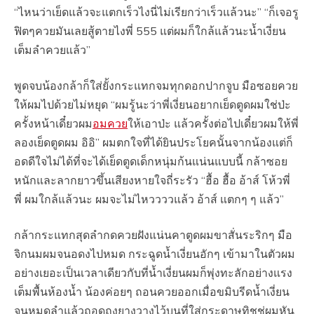
“ไหนว่าเย็ดแล้วจะแตกเร็วไงนี่ไม่เรียกว่าเร็วแล้วนะ” “ก็เจอรู
ฟิตๆควยมันเลยสู้ตายไงพี่ 555 แต่ผมก็ใกล้แล้วนะน้ำเงี่ยน
เต็มลำควยแล้ว”
พูดจบน้องกล้าก็ใส่ยั้งกระแทกจมทุกดอกปากจูบ มือซอยควย
ให้ผมไปด้วยไม่หยุด “ผมรู้นะว่าพี่เงี่ยนอยากเย็ดตูดผมใช่ป่ะ
ครั้งหน้าเดี๋ยวผม
อมควย
ให้เอาป่ะ แล้วครั้งต่อไปเดี๋ยวผมให้พี่
ลองเย็ดตูดผม อิอิ” ผมตกใจที่ได้ยินประโยคนั้นจากน้องแต่ก็
อดดีใจไม่ได้ที่จะได้เย็ดตูดเด็กหนุ่มก้นแน่นแบบนี้ กล้าซอย
หนักและลากยาวขึ้นเสียงหายใจถี่ระรัว “ฮื้อ ฮื้อ อ้าส์ โห้วพี่
พี่ ผมใกล้แล้วนะ ผมจะไม่ไหววววแล้ว อ้าส์ แตกๆ ๆ แล้ว”
กล้ากระแทกสุดลำกดควยฝังแน่นคาตูดผมขาสั่นระริกๆ มือ
จิกนมผมจนอดงไปหมด กระฉูดน้ำเงี่ยนอักๆ เข้ามาในตัวผม
อย่างเยอะเป็นเวลาเดียวกับที่น้ำเงี่ยนผมก็พุ่งทะลักอย่างแรง
เต็มพื้นห้องน้ำ น้องค่อยๆ ถอนควยออกเมื่อขมิบรีดน้ำเงี่ยน
จนหมดลำแล้วถอดถุงยางวางไว้บนที่ใส่กระดาษทิชชู่ผมหัน