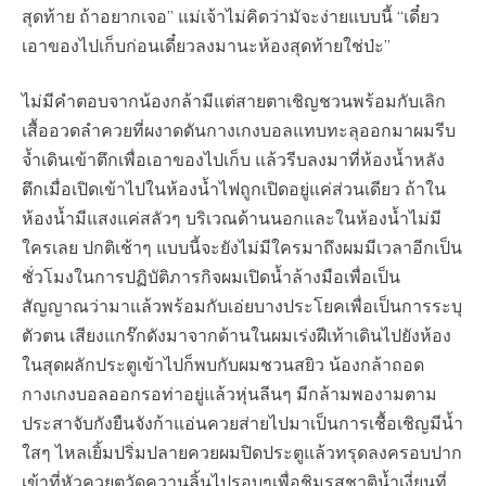
สุดท้าย ถ้าอยากเจอ” แม่เจ้าไม่คิดว่ามัจะง่ายแบบนี้ “เดี๋ยว
เอาของไปเก็บก่อนเดี๋ยวลงมานะห้องสุดท้ายใช่ป่ะ”
ไม่มีคำตอบจากน้องกล้ามีแต่สายตาเชิญชวนพร้อมกับเลิก
เสื้ออวดลำควยที่ผงาดดันกางเกงบอลแทบทะลุออกมาผมรีบ
จ้ำเดินเข้าตึกเพื่อเอาของไปเก็บ แล้วรีบลงมาที่ห้องน้ำหลัง
ตึกเมื่อเปิดเข้าไปในห้องน้ำไฟถูกเปิดอยู่แค่ส่วนเดียว ถ้าใน
ห้องน้ำมีแสงแค่สลัวๆ บริเวณด้านนอกและในห้องน้ำไม่มี
ใครเลย ปกติเช้าๆ แบบนี้จะยังไม่มีใครมาถึงผมมีเวลาอีกเป็น
ชั่วโมงในการปฏิบัติภารกิจผมเปิดน้ำล้างมือเพื่อเป็น
สัญญาณว่ามาแล้วพร้อมกับเอ่ยบางประโยคเพื่อเป็นการระบุ
ตัวตน เสียงแกร๊กดังมาจากด้านในผมเร่งฝีเท้าเดินไปยังห้อง
ในสุดผลักประตูเข้าไปก็พบกับผมชวนสยิว น้องกล้าถอด
กางเกงบอลออกรอท่าอยู่แล้วหุ่นลีนๆ มีกล้ามพองามตาม
ประสาจับกังยืนจังก้าแอ่นควยส่ายไปมาเป็นการเชื้อเชิญมีน้ำ
ใสๆ ไหลเยิ้มปริ่มปลายควยผมปิดประตูแล้วทรุดลงครอบปาก
เข้าที่หัวควยตวัดควานลิ้นไปรอบๆเพื่อชิมรสชาติน้ำเงี่ยนที่