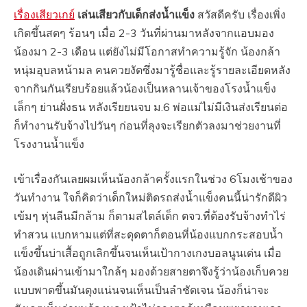
เรื่องเสียวเกย์
เล่นเสียวกับเด็กส่งน้ำแข็ง
สวัสดีครับ เรื่องเพิ่ง
เกิดขึ้นสดๆ ร้อนๆ เมื่อ 2-3 วันที่ผ่านมาหลังจากแอบมอง
น้องมา 2-3 เดือน แต่ยังไม่มีโอกาสทำความรู้จัก น้องกล้า
หนุ่มอุบลหน้ามล คนควยงัดซึ่งมารู้ชื่อและรู้รายละเอียดหลัง
จากกินกันเรียบร้อยแล้วน้องเป็นหลานเจ้าของโรงน้ำแข็ง
เล็กๆ ย่านฝั่งธน หลังเรียยนจบ ม.6 พ่อแม่ไม่มีเงินส่งเรียนต่อ
ก็ทำงานรับจ้างไปวันๆ ก่อนที่ลุงจะเรียกตัวลงมาช่วยงานที่
โรงงานน้ำแข็ง
เข้าเรื่องกันเลยผมเห็นน้องกล้าครั้งแรกในช่วง 6โมงเช้าของ
วันทำงาน ใจก็คิดว่าเด็กใหม่ติดรถส่งน้ำแข็งคนนี้น่ารักดีผิว
เข้มๆ หุ่นลีนมีกล้าม ก็ตามสไตล์เด็ก ตจว.ที่ต้องรับจ้างทำไร่
ทำสวน แบกหามแต่ที่สะดุดตาก็ตอนที่น้องแบกกระสอบน้ำ
แข็งขึ้นบ่าเสื้อถูกเลิกขึ้นจนเห็นเป้ากางเกงบอลนูนเด่น เมื่อ
น้องเดินผ่านเข้ามาใกล้ๆ มองด้วยสายตาจึงรู้ว่าน้องเก็บควย
แบบพาดขึ้นมันตุงแน่นจนเห็นเป็นลำชัดเจน น้องก็น่าจะ