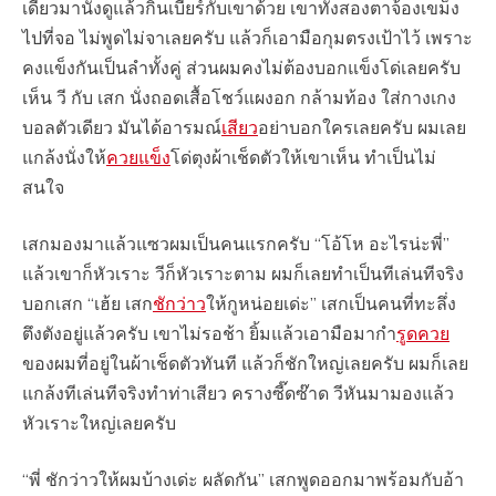
เดียวมานั่งดูแล้วกินเบียร์กับเขาด้วย เขาทั้งสองตาจ้องเขม็ง
ไปที่จอ ไม่พูดไม่จาเลยครับ แล้วก็เอามือกุมตรงเป้าไว้ เพราะ
คงแข็งกันเป็นลำทั้งคู่ ส่วนผมคงไม่ต้องบอกแข็งโด่เลยครับ
เห็น วี กับ เสก นั่งถอดเสื้อโชว์แผงอก กล้ามท้อง ใส่กางเกง
บอลตัวเดียว มันได้อารมณ์
เสียว
อย่าบอกใครเลยครับ ผมเลย
แกล้งนั่งให้
ควยแข็ง
โด่ตุงผ้าเช็ดตัวให้เขาเห็น ทำเป็นไม่
สนใจ
เสกมองมาแล้วแซวผมเป็นคนแรกครับ “โอ้โห อะไรน่ะพี่”
แล้วเขาก็หัวเราะ วีก็หัวเราะตาม ผมก็เลยทำเป็นทีเล่นทีจริง
บอกเสก “เฮ้ย เสก
ชักว่าว
ให้กูหน่อยเด่ะ” เสกเป็นคนที่ทะลึ่ง
ตึงตังอยู่แล้วครับ เขาไม่รอช้า ยิ้มแล้วเอามือมากำ
รูดควย
ของผมที่อยู่ในผ้าเช็ดตัวทันที แล้วก็ชักใหญ่เลยครับ ผมก็เลย
แกล้งทีเล่นทีจริงทำท่าเสียว ครางซี๊ดซ๊าด วีหันมามองแล้ว
หัวเราะใหญ่เลยครับ
“พี่ ชักว่าวให้ผมบ้างเด่ะ ผลัดกัน” เสกพูดออกมาพร้อมกับอ้า