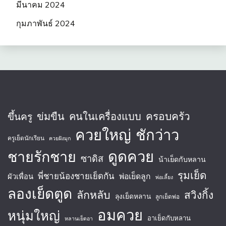
มีนาคม 2024
กุมภาพันธ์ 2024
ครอบครัว
ข่มขืน
คนในเครื่องแบบ
ขึ้นครู
ควยใหญ่
ชักว่าว
ครูเย็ดนักเรียน
ควยฝังมุก
ชายรักชาย
ดูดควย
ซาดิส
น้าเย็ดกับหลาน
รุมเย็ด
พี่ชายน้องชายเย็ดกัน
พ่อเย็ดลูก
ผัวเพื่อน
พ่อเลี้ยง
ลองเย็ดตูด
ลักหลับ
สวิงกิ้ง
ลุงเย็ดหลาน
ลูกเย็ดพ่อ
อมควย
หนุ่มใหญ่
อาเย็ดกับหลาน
หลานเย็ดอา