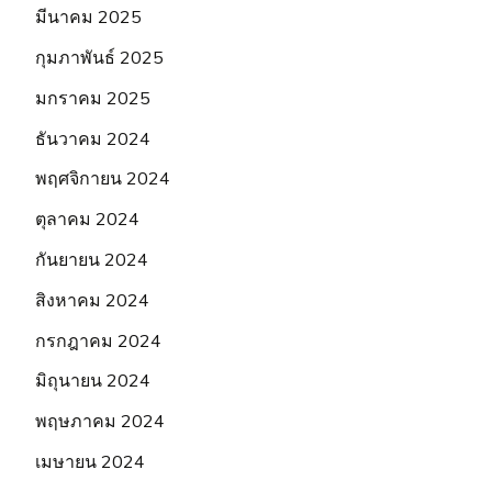
มีนาคม 2025
กุมภาพันธ์ 2025
มกราคม 2025
ธันวาคม 2024
พฤศจิกายน 2024
ตุลาคม 2024
กันยายน 2024
สิงหาคม 2024
กรกฎาคม 2024
มิถุนายน 2024
พฤษภาคม 2024
เมษายน 2024