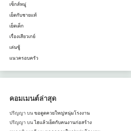
เซ็กส์หมู่
เย็ดกับชายแท้
เย็ดเด็ก
เรื่องเสียวเกย์
เล่นชู้
แนวครอบครัว
คอมเมนต์ล่าสุด
ปริญญา
บน
ขอดูดควยใหญ่หนุ่มโรงงาน
ปริญญา
บน
ไฮแล้วเย็ดกับคนงานก่อสร้าง