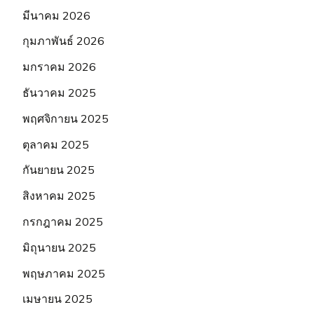
มีนาคม 2026
กุมภาพันธ์ 2026
มกราคม 2026
ธันวาคม 2025
พฤศจิกายน 2025
ตุลาคม 2025
กันยายน 2025
สิงหาคม 2025
กรกฎาคม 2025
มิถุนายน 2025
พฤษภาคม 2025
เมษายน 2025