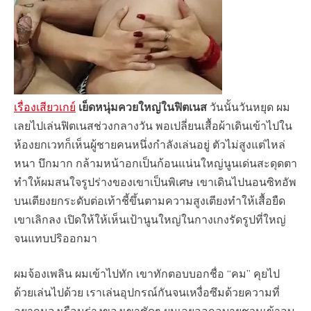
เรื่องเสียวเกย์
เย็ดหนุ่มควยใหญ่ในฟิตเนส
วันนั้นวันหยุด ผม
เลยไปเล่นฟิตเนสช่วงกลางวัน พอเปลี่ยนเสื้อผ้าเดินเข้าไปใน
ห้องยกเวทก็เห็นผู้ชายคนหนึ่งกำลังเล่นอยู่ ตัวไม่สูงแต่ไหล่
หนา บึกมาก กล้ามหน้าอกเป็นก้อนแน่นใหญ่นูนเด่นสะดุดตา
ทำให้ผมสนใจรูปร่างของเขาเป็นพิเศษ เขาเดินไปนอนซิทอัพ
บนเตียงยกระดับต่อเท้าชี้ขึ้นตามความสูงเตียงทำให้เสื้อยืด
เขาเลิกลง เปิดให้ให้เห็นเป้านูนใหญ่ในกางเกงรัดรูปที่ใหญ่
จนแทบปริออกมา
ผมจ้องเพลิน ผมเข้าไปทัก เขาทักตอบบอกชื่อ “คม” คุยไป
ด้วยเล่นไปด้วย เราเล่นอุปกรณ์กันจนเหงื่อซึมด้วยความที่