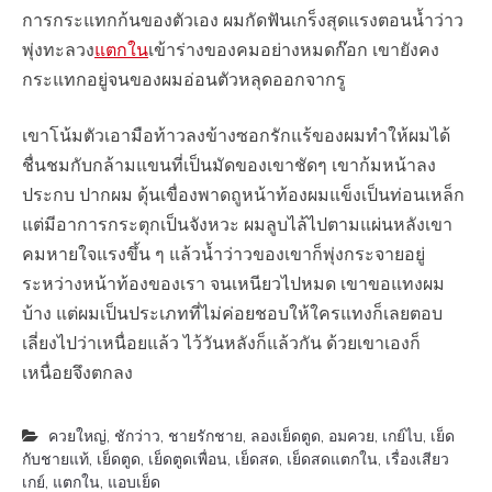
การกระแทกก้นของตัวเอง ผมกัดฟันเกร็งสุดแรงตอนน้ำว่าว
พุ่งทะลวง
แตกใน
เข้าร่างของคมอย่างหมดก๊อก เขายังคง
กระแทกอยู่จนของผมอ่อนตัวหลุดออกจากรู
เขาโน้มตัวเอามือท้าวลงข้างซอกรักแร้ของผมทำให้ผมได้
ชื่นชมกับกล้ามแขนที่เป็นมัดของเขาชัดๆ เขาก้มหน้าลง
ประกบ ปากผม ดุ้นเขื่องพาดถูหน้าท้องผมแข็งเป็นท่อนเหล็ก
แต่มีอาการกระตุกเป็นจังหวะ ผมลูบไล้ไปตามแผ่นหลังเขา
คมหายใจแรงขึ้น ๆ แล้วน้ำว่าวของเขาก็พุ่งกระจายอยู่
ระหว่างหน้าท้องของเรา จนเหนียวไปหมด เขาขอแทงผม
บ้าง แต่ผมเป็นประเภทที่ไม่ค่อยชอบให้ใครแทงก็เลยตอบ
เลี่ยงไปว่าเหนื่อยแล้ว ไว้วันหลังก็แล้วกัน ด้วยเขาเองก็
เหนื่อยจึงตกลง
ควยใหญ่
,
ชักว่าว
,
ชายรักชาย
,
ลองเย็ดตูด
,
อมควย
,
เกย์ไบ
,
เย็ด
กับชายแท้
,
เย็ดตูด
,
เย็ดตูดเพื่อน
,
เย็ดสด
,
เย็ดสดแตกใน
,
เรื่องเสียว
เกย์
,
แตกใน
,
แอบเย็ด