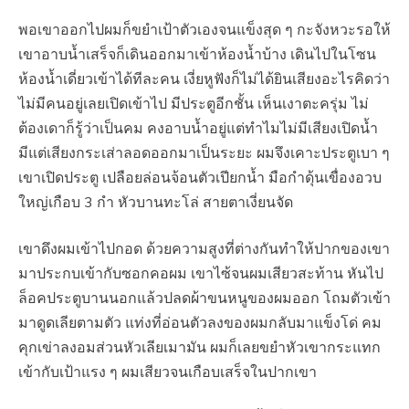
พอเขาออกไปผมก็ขยำเป้าตัวเองจนแข็งสุด ๆ กะจังหวะรอให้
เขาอาบน้ำเสร็จก็เดินออกมาเข้าห้องน้ำบ้าง เดินไปในโซน
ห้องน้ำเดี่ยวเข้าได้ทีละคน เงี่ยหูฟังก็ไม่ได้ยินเสียงอะไรคิดว่า
ไม่มีคนอยู่เลยเปิดเข้าไป มีประตูอีกชั้น เห็นเงาตะครุ่ม ไม่
ต้องเดาก็รู้ว่าเป็นคม คงอาบน้ำอยู่แต่ทำไมไม่มีเสียงเปิดน้ำ
มีแต่เสียงกระเส่าลอดออกมาเป็นระยะ ผมจึงเคาะประตูเบา ๆ
เขาเปิดประตู เปลือยล่อนจ้อนตัวเปียกน้ำ มือกำดุ้นเขื่องอวบ
ใหญ่เกือบ 3 กำ หัวบานทะโล่ สายตาเงี่ยนจัด
เขาดึงผมเข้าไปกอด ด้วยความสูงที่ต่างกันทำให้ปากของเขา
มาประกบเข้ากับซอกคอผม เขาไซ้จนผมเสียวสะท้าน หันไป
ล็อคประตูบานนอกแล้วปลดผ้าขนหนูของผมออก โถมตัวเข้า
มาดูดเลียตามตัว แท่งที่อ่อนตัวลงของผมกลับมาแข็งโด่ คม
คุกเข่าลงอมส่วนหัวเลียเมามัน ผมก็เลยขยำหัวเขากระแทก
เข้ากับเป้าแรง ๆ ผมเสียวจนเกือบเสร็จในปากเขา