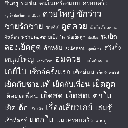
ครอบครัว
ข่มขืน
คนในเครื่องแบบ
ขึ้นครู
ควยใหญ่
ชักว่าว
ครูเย็ดนักเรียน
ควยฝังมุก
ชายรักชาย
ดูดควย
ซาดิส
น้าเย็ดกับหลาน
รุมเย็ด
พี่ชายน้องชายเย็ดกัน
พ่อเย็ดลูก
ผัวเพื่อน
พ่อเลี้ยง
ลองเย็ดตูด
ลักหลับ
สวิงกิ้ง
ลุงเย็ดหลาน
ลูกเย็ดพ่อ
อมควย
หนุ่มใหญ่
อาเย็ดกับหลาน
หลานเย็ดอา
เกย์ไบ
เซ็กส์ครั้งแรก
เซ็กส์หมู่
เย็ดกับคนใช้
เย็ดตูด
เย็ดกับชายแท้
เย็ดกับเพื่อน
เย็ดสด
เย็ดสดแตกใน
เย็ดตูดเพื่อน
เรื่องเสียวเกย์
เย็ดเด็ก
เล่นชู้
เรียงคิว
แตกใน
แนวครอบครัว
เอ้าท์ดอร์
แอบดู