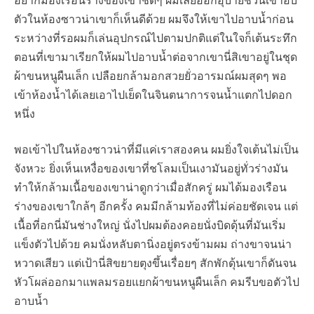
อยากมองเรือนร่างของเขาชัดๆ ผมเลยออกอุบายชวนเข้าอบ
ตัวในห้องซาวน่าเขาก็เห็นดีด้วย ผมจึงให้เขาไปอาบน้ำก่อน
ระหว่างที่รอผมก็เล่นอุปกรณ์ไปตามปกติแต่ในใจก็เต้นระทึก
ตอนที่เขามาเรียกให้ผมไปอาบน้ำต่อจากเขานี่สิเขาอยู่ในชุด
ผ้าขนหนูผืนเล็ก เปลือยกล้ามอกสวยยั่วอารมณ์ผมสุดๆ พอ
เข้าห้องน้ำได้เลยเอาไปเย็ดในจินตนาการจนน้ำแตกไปดอก
หนึ่ง
พอเข้าไปในห้องซาวน่าที่มีแค่เราสองคน ผมยิ่งใจเต้นไม่เป็น
จังหวะ ยิ่งเห็นเหงื่อของเขาที่ชโลมเป็นเงามันอยู่ทั่วร่างมัน
ทำให้กล้ามเนื้อของเขาน่าดูกว่าเมื่อสักครู่ ผมได้มองเรือน
ร่างของเขาใกล้ๆ อีกครั้ง คมมีกล้ามท้องที่ไม่ค่อยชัดเจน แต่
เนื้อที่อกนี่มันช่างใหญ่ นั่งไปผมต้องคอยนั่งบิดดุ้นที่มันเริ่ม
แข็งตัวไปด้วย คมนั่งหลับตานิ่งอยู่ตรงข้ามผม ถ่างขาจนน่า
หวาดเสียว แต่เป้านี่สิขยายตุงขึ้นเรื่อยๆ สักพักดุ้นเขาก็ดันจน
หัวโผล่ออกมาแพลมรอยแยกผ้าขนหนูผืนเล็ก คมรีบขอตัวไป
อาบน้ำ