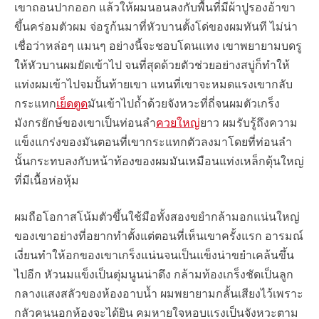
เขาถอนปากออก แล้วให้ผมนอนลงกับพื้นที่มีผ้าปูรองอ้าขา
ขึ้นคร่อมตัวผม จ่อรูก้นมาที่หัวบานตั้งโด่ของผมทันที ไม่น่า
เชื่อว่าหล่อๆ แมนๆ อย่างนี้จะชอบโดนแทง เขาพยายามบดรู
ให้หัวบานผมยัดเข้าไป จนที่สุดด้วยตัวช่วยอย่างสบู่ก็ทำให้
แท่งผมเข้าไปจมปั้นท้ายเขา แทนที่เขาจะหมดแรงเขากลับ
กระแทก
เย็ดตูด
มันเข้าไปถ้ำด้วยจังหวะที่ถี่จนผมตัวเกร็ง
มังกรยักษ์ของเขาเป็นท่อนลำ
ควยใหญ่
ยาว ผมรับรู้ถึงความ
แข็งแกร่งของมันตอนที่เขากระแทกตัวลงมาโดยที่ท่อนลำ
นั้นกระทบลงกับหน้าท้องของผมมันเหมือนแท่งเหล็กดุ้นใหญ่
ที่มีเนื้อห่อหุ้ม
ผมถือโอกาสโน้มตัวขึ้นใช้มือทั้งสองขยำกล้ามอกแน่นใหญ่
ของเขาอย่างที่อยากทำตั้งแต่ตอนที่เห็นเขาครั้งแรก อารมณ์
เงี่ยนทำให้อกของเขาเกร็งแน่นจนเป็นแข็งน่าขยำเคล้นขึ้น
ไปอีก หัวนมแข็งเป็นตุ่มนูนน่าดึง กล้ามท้องเกร็งชัดเป็นลูก
กลางแสงสลัวของห้องอาบน้ำ ผมพยายามกลั้นเสียงไว้เพราะ
กลัวคนนอกห้องจะได้ยิน คมหายใจหอบแรงเป็นจังหวะตาม