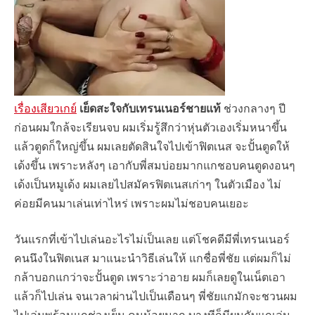
เรื่องเสียวเกย์
เย็ดสะใจกับเทรนเนอร์ชายแท้
ช่วงกลางๆ ปี
ก่อนผมใกล้จะเรียนจบ ผมเริ่มรู้สึกว่าหุ่นตัวเองเริ่มหนาขึ้น
แล้วตูดก็ใหญ่ขึ้น ผมเลยตัดสินใจไปเข้าฟิตเนส จะปั้นตูดให้
เด้งขึ้น เพราะหลังๆ เอากับพี่สมบ่อยมากแกชอบคนตูดงอนๆ
เด้งเป็นหมูเด้ง ผมเลยไปสมัครฟิตเนสเก่าๆ ในตัวเมือง ไม่
ค่อยมีคนมาเล่นเท่าไหร่ เพราะผมไม่ชอบคนเยอะ
วันแรกที่เข้าไปเล่นอะไรไม่เป็นเลย แต่โชคดีมีพี่เทรนเนอร์
คนนึงในฟิตเนส มาแนะนำวิธีเล่นให้ แกชื่อพี่ชัย แต่ผมก็ไม่
กล้าบอกแกว่าจะปั้นตูด เพราะว่าอาย ผมก็เลยดูในเน็ตเอา
แล้วก็ไปเล่น จนเวลาผ่านไปเป็นเดือนๆ พี่ชัยแกมักจะชวนผม