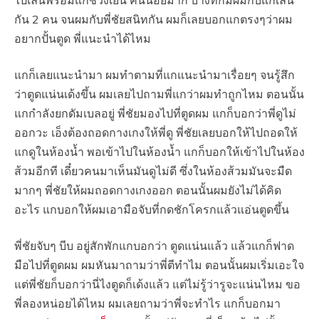
ไปเล่นพร้อมแกช่วงเย็น คนน้อยมาก บางทีก็มีผมกับแกเล่น
กัน 2 คน จนผมกับพี่ชัยสนิทกัน ผมก็เลยบอกแกตรงๆว่าผม
อยากปั้นตูด พี่แนะนำได้ไหม
แกก็เลยแนะนำมา ผมทำตามที่แกแนะนำมาเรื่อยๆ จนรู้สึก
ว่าตูดแน่นเด้งขึ้น ผมเลยไปถามพี่แกว่าผมทำถูกไหม ตอนนั้น
แกกำลังยกดัมเบลอยู่ พี่ชัยมองไปที่ตูดผม แกก็บอกว่าพี่ดูไม่
ออกวะ เอ็งต้องถอดกางเกงให้พี่ดู พี่ชัยเลยบอกให้ไปถอดให้
แกดูในห้องน้ำ พอเข้าไปในห้องน้ำ แกก็บอกให้เข้าไปในห้อง
ส้วมอีกที เดี๋ยวคนมาเห็นมันดูไม่ดี ซึ่งในห้องส้วมมันจะมืด
มากๆ พี่ชัยให้ผมถอดกางเกงออก ตอนนั้นผมยังไม่ได้คิด
อะไร แกบอกให้ผมเอามือจับที่กดชักโครกแล้วแอ่นตูดขึ้น
พี่ชัยจับๆ บีบ อยู่สักพักแกบอกว่า ตูดแน่นแล้ว แล้วแกก็ฟาด
มือไปที่ตูดผม ผมหันมาถามว่าพี่ตีทำไม ตอนนั้นผมเริ่มเอะใจ
แต่พี่ชัยก็บอกว่านี่ไงตูดก็เด้งแล้ว แต่ไม่รู้ว่ารูจะแน่นไหม ขอ
พี่ลองหน่อยได้ไหม ผมเลยถามว่าพี่จะทำไร แกก็บอกมา