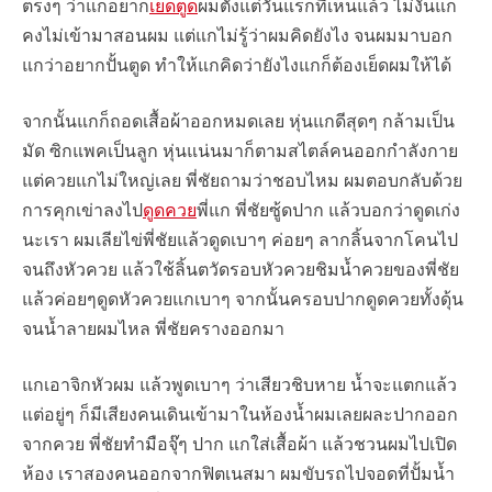
ตรงๆ ว่าแกอยาก
เย็ดตูด
ผมตั้งแต่วันแรกที่เห็นแล้ว ไม่งั้นแก
คงไม่เข้ามาสอนผม แต่แกไม่รู้ว่าผมคิดยังไง จนผมมาบอก
แกว่าอยากปั้นตูด ทำให้แกคิดว่ายังไงแกก็ต้องเย็ดผมให้ได้
จากนั้นแกก็ถอดเสื้อผ้าออกหมดเลย หุ่นแกดีสุดๆ กล้ามเป็น
มัด ซิกแพคเป็นลูก หุ่นแน่นมาก็ตามสไตล์คนออกกำลังกาย
แต่ควยแกไม่ใหญ่เลย พี่ชัยถามว่าชอบไหม ผมตอบกลับด้วย
การคุกเข่าลงไป
ดูดควย
พี่แก พี่ชัยซู้ดปาก แล้วบอกว่าดูดเก่ง
นะเรา ผมเลียไข่พี่ชัยแล้วดูดเบาๆ ค่อยๆ ลากลิ้นจากโคนไป
จนถึงหัวควย แล้วใช้ลิ้นตวัดรอบหัวควยชิมน้ำควยของพี่ชัย
แล้วค่อยๆดูดหัวควยแกเบาๆ จากนั้นครอบปากดูดควยทั้งดุ้น
จนน้ำลายผมไหล พี่ชัยครางออกมา
แกเอาจิกหัวผม แล้วพูดเบาๆ ว่าเสียวชิบหาย น้ำจะแตกแล้ว
แต่อยู่ๆ ก็มีเสียงคนเดินเข้ามาในห้องน้ำผมเลยผละปากออก
จากควย พี่ชัยทำมือจุ๊ๆ ปาก แกใส่เสื้อผ้า แล้วชวนผมไปเปิด
ห้อง เราสองคนออกจากฟิตเนสมา ผมขับรถไปจอดที่ปั้มน้ำ