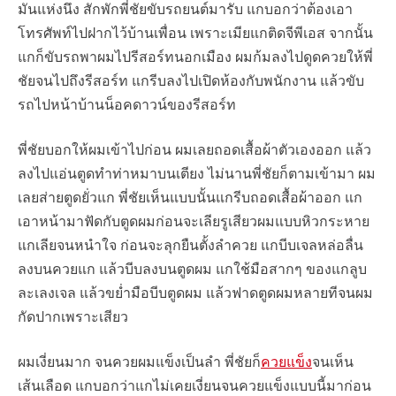
มันแห่งนึง สักพักพี่ชัยขับรถยนต์มารับ แกบอกว่าต้องเอา
โทรศัพท์ไปฝากไว้บ้านเพื่อน เพราะเมียแกติดจีพีเอส จากนั้น
แกก็ขับรถพาผมไปรีสอร์ทนอกเมือง ผมก้มลงไปดูดควยให้พี่
ชัยจนไปถึงรีสอร์ท แกรีบลงไปเปิดห้องกับพนักงาน แล้วขับ
รถไปหน้าบ้านน็อคดาวน์ของรีสอร์ท
พี่ชัยบอกให้ผมเข้าไปก่อน ผมเลยถอดเสื้อผ้าตัวเองออก แล้ว
ลงไปแอ่นตูดทำท่าหมาบนเตียง ไม่นานพี่ชัยก็ตามเข้ามา ผม
เลยส่ายตูดยั่วแก พี่ชัยเห็นแบบนั้นแกรีบถอดเสื้อผ้าออก แก
เอาหน้ามาฟัดกับตูดผมก่อนจะเลียรูเสียวผมแบบหิวกระหาย
แกเลียจนหนำใจ ก่อนจะลุกยืนตั้งลำควย แกบีบเจลหล่อลื่น
ลงบนควยแก แล้วบีบลงบนตูดผม แกใช้มือสากๆ ของแกลูบ
ละเลงเจล แล้วขย่ำมือบีบตูดผม แล้วฟาดตูดผมหลายทีจนผม
กัดปากเพราะเสียว
ผมเงี่ยนมาก จนควยผมแข็งเป็นลำ พี่ชัยก็
ควยแข็ง
จนเห็น
เส้นเลือด แกบอกว่าแกไม่เคยเงี่ยนจนควยแข็งแบบนี้มาก่อน