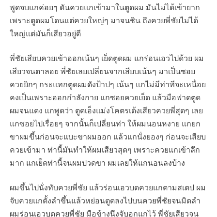
พูดจบแกค่อยๆ ดันควยแกเข้ามาในตูดผม มันไม่ได้เข้ายาก
เพราะตูดผมโดนแต่ควยใหญ่ๆ มาจนชิน ถึงควยพี่ชัยไม่ได้
ใหญ่แต่มันก็เสียวอยู่ดี
พี่ชัยเสียบควยเข้าออกเน้นๆ เย็ดตูดผม แกร่อนเอวไปด้วย ผม
เสียวจนตาลอย พี่ชัยเลยเปลี่ยนจากเสียบเน้นๆ มาเป็นซอย
ควยยิกๆ กระแทกตูดผมดังป้าปๆ เน้นๆ แกไม่มีท่าทีจะเหนื่อย
คงเป็นเพราะออกกำลังกาย แกซอยควยเย็ด แล้วมือฟาดตูด
ผมจนแดง แกพูดว่า ตูดเอ็งแม่งโคตรเด้งเสียวควยพี่สุดๆ เลย
แกซอยไปเรื่อยๆ จากนั้นก็เปลี่ยนท่า ให้ผมนอนหงาย แกยก
ขาผมขึ้นก่อนจะแบะขาผมออก แล้วแกนั่งยองๆ ก่อนจะเสียบ
ควยเข้ามา ท่านี้มันทำให้ผมเสียวสุดๆ เพราะควยแกเข้าลึก
มาก แกเย็ดท่านี้จนผมปวดขา ผมเลยให้แกนอนลงบ้าง
ผมขึ้นไปนั่งทับควยพี่ชัย แล้วร่อนเอวบดควยแกตามสเตป ผม
จับควยแกตั้งลำขึ้นแล้วหย่อนตูดลงไปบนควยพี่ชัยจนมิดลำ
ผมร่อนเอวบดควยพี่ชัย มือข้างนึงจับอกแกไว้ พี่ชัยเสียวจน