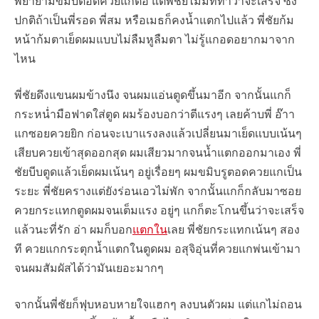
พยายามขมิบตอดควยแกต่อ แต่พี่ชัยไม่มีทีท่าว่าจะเสร็จ ซึ่ง
ปกติถ้าเป็นพี่รอด พี่สม หรือเมธก็คงน้ำแตกไปแล้ว พี่ชัยก้ม
หน้าก้มตาเย็ดผมแบบไม่ลืมหูลืมตา ไม่รู้แกอดอยากมาจาก
ไหน
พี่ชัยดึงแขนผมข้างนึง จนผมแอ่นตูดขึ้นมาอีก จากนั้นแกก็
กระหน่ำมือฟาดใส่ตูด ผมร้องบอกว่าตีแรงๆ เลยค้าบพี่ อ๊าา
แกซอยควยยิก ก่อนจะเบาแรงลงแล้วเปลี่ยนมาเย็ดเเบบเน้นๆ
เสียบควยเข้าสุดออกสุด ผมเสียวมากจนน้ำแตกออกมาเอง พี่
ชัยบีบตูดแล้วเย็ดผมเน้นๆ อยู่เรื่อยๆ ผมขมิบรูตอดควยแกเป็น
ระยะ พี่ชัยครางแต่ยังร่อนเอวไม่พัก จากนั้นแกก็กลับมาซอย
ควยกระแทกตูดผมจนเต็มแรง อยู่ๆ แกก็ตะโกนขึ้นว่าจะเสร็จ
แล้วนะที่รัก อ่า ผมก็บอก
แตกใน
เลย พี่ชัยกระแทกเน้นๆ สอง
ที ควยแกกระตุกน้ำแตกในตูดผม อสุจิอุ่นที่ควยแกพ่นเข้ามา
จนผมสัมผัสได้ว่ามันเยอะมากๆ
จากนั้นพี่ชัยก็ฟุบหอบหายใจแฮกๆ ลงบนตัวผม แต่แกไม่ถอน