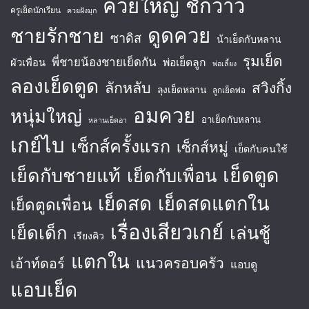
ควยใหญ่
ชักว่าว
ครูเย็ดนักเรียน
ควยฝังมุก
ชายรักชาย
ดูดควย
ซาดิส
น้าเย็ดกับหลาน
รุมเย็ด
พี่ชายน้องชายเย็ดกัน
พ่อเย็ดลูก
ผัวเพื่อน
พ่อเลี้ยง
ลองเย็ดตูด
ลักหลับ
สวิงกิ้ง
ลุงเย็ดหลาน
ลูกเย็ดพ่อ
อมควย
หนุ่มใหญ่
อาเย็ดกับหลาน
หลานเย็ดอา
เกย์ไบ
เซ็กส์ครั้งแรก
เซ็กส์หมู่
เย็ดกับคนใช้
เย็ดตูด
เย็ดกับชายแท้
เย็ดกับเพื่อน
เย็ดสด
เย็ดสดแตกใน
เย็ดตูดเพื่อน
เรื่องเสียวเกย์
เย็ดเด็ก
เล่นชู้
เรียงคิว
แตกใน
แนวครอบครัว
เอ้าท์ดอร์
แอบดู
แอบเย็ด