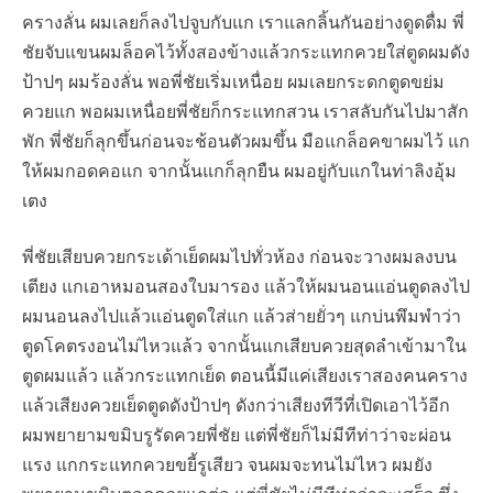
ครางลั่น ผมเลยก็ลงไปจูบกับแก เราแลกลิ้นกันอย่างดูดดื่ม พี่
ชัยจับแขนผมล็อคไว้ทั้งสองข้างแล้วกระแทกควยใส่ตูดผมดัง
ป้าปๆ ผมร้องลั่น พอพี่ชัยเริ่มเหนื่อย ผมเลยกระดกตูดขย่ม
ควยแก พอผมเหนื่อยพี่ชัยก็กระแทกสวน เราสลับกันไปมาสัก
พัก พี่ชัยก็ลุกขึ้นก่อนจะช้อนตัวผมขึ้น มือแกล็อคขาผมไว้ แก
ให้ผมกอดคอแก จากนั้นแกก็ลุกยืน ผมอยู่กับแกในท่าลิงอุ้ม
เตง
พี่ชัยเสียบควยกระเด้าเย็ดผมไปทั่วห้อง ก่อนจะวางผมลงบน
เตียง แกเอาหมอนสองใบมารอง แล้วให้ผมนอนแอ่นตูดลงไป
ผมนอนลงไปแล้วแอ่นตูดใส่แก แล้วส่ายยั่วๆ แกบ่นพึมพำว่า
ตูดโคตรงอนไม่ไหวแล้ว จากนั้นแกเสียบควยสุดลำเข้ามาใน
ตูดผมแล้ว แล้วกระแทกเย็ด ตอนนี้มีแค่เสียงเราสองคนคราง
แล้วเสียงควยเย็ดตูดดังป้าปๆ ดังกว่าเสียงทีวีที่เปิดเอาไว้อีก
ผมพยายามขมิบรูรัดควยพี่ชัย แต่พี่ชัยก็ไม่มีทีท่าว่าจะผ่อน
แรง แกกระแทกควยขยี้รูเสียว จนผมจะทนไม่ไหว ผมยัง