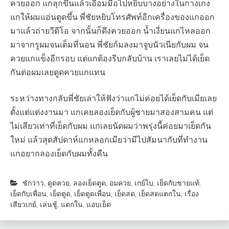
ควยออก แกลุกขึ้นแล้วเอื้อมมือไปหยิบบางอย่างในกางเกง
แกให้ผมแอ่นตูดขึ้น พี่ชัยหยิบโทรศัพท์อีกเครื่องของแกออก
มาแล้วถ่ายวีดีโอ จากนั้นก็ดึงควยออก น้ำเงี่ยนแกไหลออก
มาจากรูผมจนเต็มที่นอน พี่ชัยก้มลงมาจูบนัวเนียกับผม จน
ควยแกแข็งอีกรอบ แต่แกต้องรีบกลับบ้าน เราเลยไม่ได้เย็ด
กันต่อผมเลยดูดควยแกแทน
ระหว่างทางกลับพี่ชัยเล่าให้ฟังว่าแกไม่ค่อยได้เย็ดกับเมียเลย
ตั้งแต่แต่งงานมา แกเคยลองเย็ดกับผู้ชายมาสองสามคน แต่
ไม่เสียวเท่าที่เย็ดกับผม แกเลยนัดผมว่าพรุ่งนี้ค่อยมาเย็ดกัน
ใหม่ แล้วสุดสัปดาห์แกหลอกเมียว่ามีไปสัมนากับที่ทำงาน
แกอยากลองเย็ดกับผมทั้งคืน
ชักว่าว
,
ดูดควย
,
ลองเย็ดตูด
,
อมควย
,
เกย์ไบ
,
เย็ดกับชายแท้
,
เย็ดกับเพื่อน
,
เย็ดตูด
,
เย็ดตูดเพื่อน
,
เย็ดสด
,
เย็ดสดแตกใน
,
เรื่อง
เสียวเกย์
,
เล่นชู้
,
แตกใน
,
แอบเย็ด