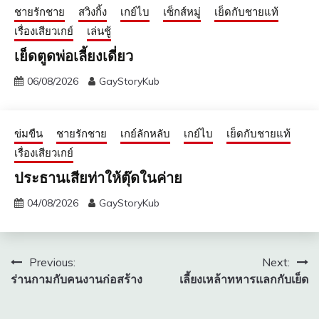
ชายรักชาย
สวิงกิ้ง
เกย์ไบ
เซ็กส์หมู่
เย็ดกับชายแท้
เรื่องเสียวเกย์
เล่นชู้
เย็ดตูดพ่อเลี้ยงเดี่ยว
06/08/2026
GayStoryKub
ข่มขืน
ชายรักชาย
เกย์ลักหลับ
เกย์ไบ
เย็ดกับชายแท้
เรื่องเสียวเกย์
ประธานเสียท่าให้ตุ๊ดในค่าย
04/08/2026
GayStoryKub
แนะแนว
Previous:
Next:
ร่านกามกับคนงานก่อสร้าง​
เลี้ยงเหล้าทหารแลกกับเย็ด
เรื่อง