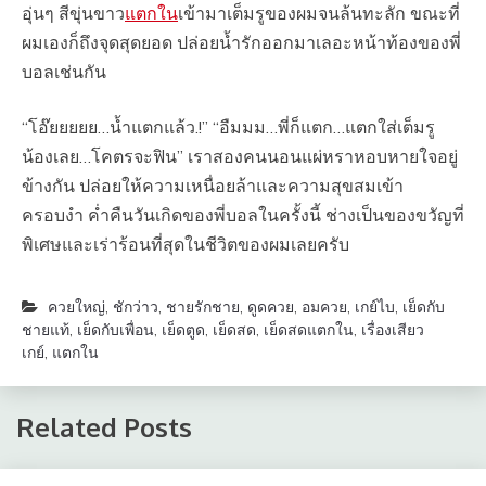
อุ่นๆ สีขุ่นขาว
แตกใน
เข้ามาเต็มรูของผมจนล้นทะลัก ขณะที่
ผมเองก็ถึงจุดสุดยอด ปล่อยน้ำรักออกมาเลอะหน้าท้องของพี่
บอลเช่นกัน
“โอ๊ยยยยย…น้ำแตกแล้ว.!” “อืมมม…พี่ก็แตก…แตกใส่เต็มรู
น้องเลย…โคตรจะฟิน” เราสองคนนอนแผ่หราหอบหายใจอยู่
ข้างกัน ปล่อยให้ความเหนื่อยล้าและความสุขสมเข้า
ครอบงำ ค่ำคืนวันเกิดของพี่บอลในครั้งนี้ ช่างเป็นของขวัญที่
พิเศษและเร่าร้อนที่สุดในชีวิตของผมเลยครับ
ควยใหญ่
,
ชักว่าว
,
ชายรักชาย
,
ดูดควย
,
อมควย
,
เกย์ไบ
,
เย็ดกับ
ชายแท้
,
เย็ดกับเพื่อน
,
เย็ดตูด
,
เย็ดสด
,
เย็ดสดแตกใน
,
เรื่องเสียว
เกย์
,
แตกใน
Related Posts