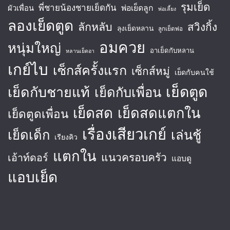
รุมเย็ด
พี่ชายน้องชายเย็ดกัน
พ่อเย็ดลูก
ผัวเพื่อน
พ่อเลี้ยง
ลองเย็ดตูด
ลักหลับ
สวิงกิ้ง
ลุงเย็ดหลาน
ลูกเย็ดพ่อ
อมควย
หนุ่มใหญ่
อาเย็ดกับหลาน
หลานเย็ดอา
เกย์ไบ
เซ็กส์ครั้งแรก
เซ็กส์หมู่
เย็ดกับคนใช้
เย็ดตูด
เย็ดกับชายแท้
เย็ดกับเพื่อน
เย็ดสด
เย็ดสดแตกใน
เย็ดตูดเพื่อน
เรื่องเสียวเกย์
เย็ดเด็ก
เล่นชู้
เรียงคิว
แตกใน
แนวครอบครัว
เอ้าท์ดอร์
แอบดู
แอบเย็ด