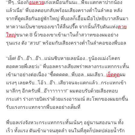
“หึๆ…น้องก็
อมควย
เก่งเหมือนกันนะ…พี่จะแตกคาปากน้อง
แล้วเนี่ย” พี่บอลตอบกลับพร้อมเสียงครางต่ำในลำคอ หลัง
จากที่ดูดเลียกันอยู่พักใหญ่ พี่บอลก็เอื้อมมือไปหยิบวาสลีนมา
ทาความเป็นชายของเขาให้ลื่นปรื๊ด จากนั้นก็รีบดันแท่ง
ควย
ใหญ่
ขนาด 8 นิ้วของเขาเข้ามาในถ้ำสวาทของผมอย่าง
รุนแรง ดัง “สวบ!” พร้อมกับเสียงครางต่ำในลำคอของพี่บอล
“เย็ด! อ๊า…อ๊า…อ๊า…แน่นชิบหายเลยน้อง…รูน้องแม่งโคตร
ตอดควยพี่เลยว่ะ” พี่บอลครางเสียงพร่าพลางกระแทกกระทั้น
เข้ามาอย่างต่อเนื่อง “ซี้ดดดดด…พี่บอล…ผมเสียว…
เย็ดตูด
ผม
แรงๆ เลยครับ…โอ้ว…อ๊า…เสียวจนจะแตกแล้ว…กระแทกเข้า
มาลึกๆ อีกครับพี่…อ๊าาาาาาา!” ผมตอบรับด้วยเสียงหอบ
กระเส่า ร่างกายบิดเร่าด้วยแรงอารมณ์ สะโพกของผมยกขึ้น
รับแรงกระแทกจากพี่บอลอย่างเต็มที่
พี่บอลเร่งจังหวะกระแทกกระทั้นเน้นๆ อยู่นานสองนาน ทั้ง
เร็ว ทั้งแรง ดันเข้ามาจนสุดลำ จนในที่สุดก็ปลดปล่อยน้ำรัก