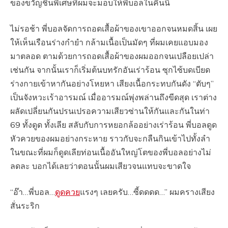
ของขวัญชิ้นพิเศษที่ผมจะมอบให้พี่บอลในคืนนี้
ไม่รอช้า พี่บอลจัดการถอดเสื้อผ้าของเขาออกจนหมดสิ้น เผย
ให้เห็นเรือนร่างกำยำ กล้ามเนื้อเป็นมัดๆ ที่ผมเคยแอบมอง
มาตลอด ตามด้วยการถอดเสื้อผ้าของผมออกจนเปลือยเปล่า
เช่นกัน จากนั้นเราก็เริ่มต้นบทรักอันเร่าร้อน ซุกไซ้บดเบียด
ร่างกายเข้าหากันอย่างโหยหา เสียงเนื้อกระทบกันดัง “ตับๆ”
เป็นจังหวะเร้าอารมณ์ เมื่ออารมณ์พุ่งพล่านถึงขีดสุด เราต่าง
ผลัดเปลี่ยนกันปรนเปรอความเสียวซ่านให้กันและกันในท่า
69 ทั้งดูด ทั้งเลีย สลับกับการหยอกล้ออย่างเร่าร้อน พี่บอลดูด
หัวควยของผมอย่างกระหาย ราวกับจะกลืนกินเข้าไปทั้งลำ
ในขณะที่ผมก็ดูดเลียท่อนเนื้ออันใหญ่โตของพี่บอลอย่างไม่
ลดละ บอกได้เลยว่าตอนนั้นผมเสียวจนแทบจะขาดใจ
“อ๊า…พี่บอล…
ดูดควย
แรงๆ เลยครับ…ซี้ดดดด…” ผมครางเสียง
สั่นระริก