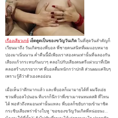
เรื่องเสียวเกย์
เย็ดตูดเป็นของขวัญวันเกิด
ในที่สุดวันสำคัญก็
เวียนมาถึง วันเกิดของพี่บอล พี่ชายคนสนิทที่ผมแอบหมาย
ปองมาเนิ่นนาน ค่ำคืนนี้มีเพียงเราสองคนเท่านั้นที่ฉลองกัน
เสียงแก้วกระทบกันเบาๆ คลอไปกับเสียงดนตรีแผ่วเบาที่เปิด
คลอสร้างบรรยากาศ พี่บอลดื่มหนักกว่าปกติ ส่วนผมแค่จิบๆ
เพราะรู้ดีว่าตัวเองคออ่อน
เมื่อเห็นว่าดึกมากแล้ว และพี่บอลก็เมามายได้ที่ ผมจึงเอ่ย
ชวนพี่บอลไปนอน ทีแรกก็นึกว่าพี่เขาเมาจนหมดสติ ที่ไหน
ได้ พอหัวถึงหมอนเท่านั้นแหละ พี่บอลก็ขยับกายเข้ามาชิด
กระซิบเสียงพร่าข้างใบหู “ขอของขวัญวันเกิดพี่หน่อยนะ…