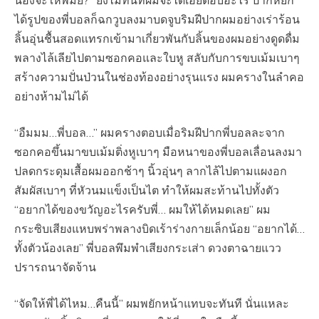
น้องจะให้พี่มั้ย?” ยังไม่ทันที่ผมจะได้เอ่ยตอบอะไร ปากหยัก
ได้รูปของพี่บอลก็ฉกวูบลงมาบดจูบริมฝีปากผมอย่างเร่าร้อน
ลิ้นอุ่นชื้นสอดแทรกเข้ามาเกี่ยวพันกับลิ้นของผมอย่างดูดดื่ม
พลางไล้เลียไปตามซอกคอและใบหู สลับกับการขบเม้มเบาๆ
สร้างความปั่นป่วนในช่องท้องอย่างรุนแรง ผมครางในลำคอ
อย่างห้ามไม่ได้
“อืมมม…พี่บอล…” ผมครางตอบเมื่อริมฝีปากพี่บอลละจาก
ซอกคอขึ้นมาขบเม้มติ่งหูเบาๆ มือหนาของพี่บอลเลื่อนลงมา
ปลดกระดุมเสื้อผมออกช้าๆ นิ้วอุ่นๆ ลากไล้ไปตามแผงอก
สัมผัสเบาๆ ที่หัวนมแข็งเป็นไต ทำให้ผมสะท้านไปทั้งตัว
“อยากได้ของขวัญอะไรครับพี่… ผมให้ได้หมดเลย” ผม
กระซิบเสียงแหบพร่าพลางบิดเร้าร่างกายเล็กน้อย “อยากได้…
ทั้งตัวน้องเลย” พี่บอลพึมพำเสียงกระเส่า ดวงตาฉายแวว
ปรารถนาจัดจ้าน
“จัดให้พี่ได้ไหม…คืนนี้” ผมพยักหน้าแทบจะทันที นั่นแหละ