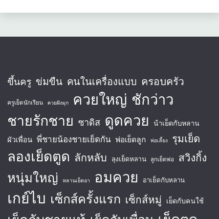
ครอบครัว
ข่มขืน
คนในเครื่องแบบ
ขึ้นครู
ควยใหญ่
ชักว่าว
ครูเย็ดนักเรียน
ควยฝังมุก
ชายรักชาย
ดูดควย
ซาดิส
น้าเย็ดกับหลาน
รุมเย็ด
พี่ชายน้องชายเย็ดกัน
พ่อเย็ดลูก
ผัวเพื่อน
พ่อเลี้ยง
ลองเย็ดตูด
ลักหลับ
สวิงกิ้ง
ลุงเย็ดหลาน
ลูกเย็ดพ่อ
อมควย
หนุ่มใหญ่
อาเย็ดกับหลาน
หลานเย็ดอา
เกย์ไบ
เซ็กส์ครั้งแรก
เซ็กส์หมู่
เย็ดกับคนใช้
เย็ดตูด