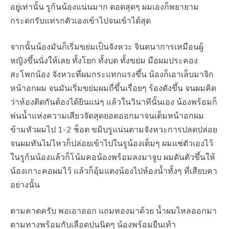
อยู่เท่านั้น รูก้นน้องแน่นมาก ตอดสุดๆ ผมเองก็พยายาม
กระดกรับแทรกตัวเองเข้าไปจนเข้าได้สุด
จากนั้นน้องมันก็เริ่มขย่มเป็นจังหวะ จินตนาการเหมือนผู้
หญิงขึ้นนั่งให้เลย ทั้งโยก ทั้งบด ทั้งขย่ม มือผมประคอง
สะโพกน้อง จังหวะที่ผมกระแทกแรงขึ้น น้องก็เอาเล็บมาจิก
หน้าอกผม จนมันเริ่มขย่มผมถี่ขึ้นเรื่อยๆ ร้องดังขึ้น จนผมคิด
ว่าห้องติดกันต้องได้ยินแน่ๆ แล้วในวินาทีนั้นเอง น้องพร้อมก็
พ่นน้ำแห่งความเสียวจัดสุดยอดออกมาจนเต็มหน้าอกผม
ข้ามหัวผมไป 1-2 ช็อต ขมิบรูแน่นตามจังหวะการปลดปล่อย
จนผมทันไม่ไหวก็ปล่อยเข้าไปในรูน้องเต็มๆ ผมแช่ตัวเองไว้
ในรูก้นน้องแล้วก็โน้มคอน้องพร้อมลงมาจูบ ผมดันตัวขึ้นให้
น้องเกาะคอผมไว้ แล้วก็อุ้มแตงน้องไปห้องน้ำทั้งๆ ที่เสียบคา
อย่างนั้น
ตามคาดครับ พอเอาออก แถมทองมาด้วย น้ำผมไหลออกมา
ตามทางพร้อมกับเลือดปนนิดๆ น้องพร้อมยืนเท้า