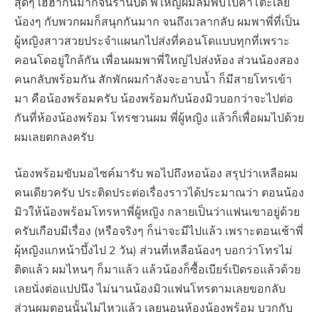
สุดๆ เฮฮากันมากจนร้านปิด พี่ใหญ่ผมล้มพับไปคาโต๊ะเลย
น้องๆ กับพวกผมก็สนุกกันมาก จนถึงเวลากลับ ผมพาพี่ที่เป็น
ผู้หญิงสาวสวยประจำแผนกไปส่งที่คอนโดแบบทุกที่เพราะ
คอนโดอยู่ใกล้กัน เพื่อนผมพาพี่ใหญ่ไปส่งห้อง ส่วนน้องสอง
คนกลับพร้อมกัน สักพักผมกำลังจะอาบน้ำ ก็มีสายโทรเข้า
มา คือน้องพร้อมครับ น้องพร้อมกับน้องมิวบอกว่าจะไปต่อ
กันที่ห้องน้องพร้อม โทรชวนผม พี่ผู้หญิง แล้วก็เพื่อผมไปด้วย
ผมเลยตกลงครับ
น้องพร้อมขับมอไซค์มารับ พอไปถึงหอน้อง สรุปว่าเหลือผม
คนเดียวครับ ประติดประต่อเรื่องราวได้ประมาณว่า ตอนน้อง
มิวให้น้องพร้อมโทรหาพี่ผู้หญิง กลายเป็นว่าแฟนเขาอยู่ด้วย
ครับเกือบมีเรื่อง (หรือจริงๆ ก็น่าจะมีไปแล้ว เพราะตอนเช้าพี่
ผุ้หญิงแกหน้าบึ้งไป 2 วัน) ส่วนที่เหลือน้องๆ บอกว่าโทรไม่
ติดแล้ว ผมไหนๆ ก็มาแล้ว แล้วน้องก็ซื้อเบียร์เปิดรอแล้วด้วย
เลยนั่งต่อแปปนึง ไม่นานน้องมิวแฟนโทรตามเลยขอกลับ
ส่วนผมตอนนั้นไม่ไหวแล้ว เลยนอนห้องน้องพร้อม บวกกับ