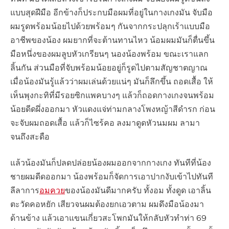
แบบสุดฝีมือ อีกข้างก็ประกบมือผมที่อยู่ในกางเกงมัน จับมือ
ผมรูดพร้อมน้อยไปด้วยพร้อมๆ กันจากกระปลุกเร้าแบบมือ
อาชีพของน้อง ผมยากที่จะต้านทานไหว น้อมผมมันก็ตื่นขึ้น
มือหนึ่งของผมลูบหัวเกรียนๆ นองน้องพร้อม ขณะเราแลก
ลิ้นกัน ส่วนมือที่จับพร้อมน้อยอยู่ก็รูดไปตามสัญชาตญาณ
เมื่อน้องมันรู้แล้วว่าผมเล่นด้วยแน่ๆ มันก็ลึกขึ้น ถอดเสื้อ ให้
เห็นพุงกะทิที่มีรอยซิกแพคบางๆ แล้วก็ถอดกางเกงจนพร้อม
น้อยดีดผึ่งออกมา หัวแดงแจ่ท่ามกลางโพงหญ้าสีดำรก ก่อน
จะจับผมถอดเสื้อ แล้วก็ไซร้คอ ลงมาดูดหัวนมผม ลามา
จนถึงสะดือ
แล้วน้องมันก็ปลดปล่อยน้องผมออกจากกางเกง ทันทีที่น้อง
ชายผมดีดออกมา น้องพร้อมก็จัดการเอาปากงับเข้าไปทันที
ลีลาการ
อมควย
ของน้องมันดีมากครับ ทั้งอม ทั้งดูด เอาลิ้น
ตะวัดคอหยัก เสียวจนผมต้องยกเอวตาม ผมดึงมือน้องมา
ด้านข้าง แล้วเอาแขนเกี่ยวสะโพกมันให้กลับหัวทำท่า 69