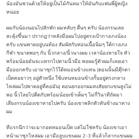
น้องมันชวนด้วยให้อยู่เป็นไม้กันหมาให้มันกับแฟนพี่ผู้หญิง
หน่อย
ผมกับน้องนอนไปสักพัก ผมหลับๆ ตื่นๆ ครับ น้องกรนเลย
สะดุ้งขึ้นมา ปรากฎว่าหลังมือผมไปอยู่ตรงเป้ากางเกงน้อง
ครับ แขนพาดอยู่บนท้อง สัมผัสกับท่อนเนื้อนิ่มๆ ใต้กางเกง
กีฬา ขนาดพอๆ กับ นิ้วกลาง/นิ้วนางผม เวลาน้องหายใจ หัว
พร้อมน้อยมันจะแทรกไปตามนิ้วมือ พอผมรู้ตัวผมก็เลยเอา
มือออกครับ เอามาซุกไว้ใต้หมอนข้างแทน (ตอนนั้นมีตุ๊กตา
เป็ดคอยาวๆ อยู่ตัวหนึ่ง ใช้แทนหมอนข้างกั้นอยู่ตรงกลาง
ไหล่ผมไปพาดอยู่ที่คอมัน) ตอนยกออกผมสงสัยยกแขนสูงไม่
พอ นิ้วไลยไปดีดกับพร้อมน้อยเข้าเต็มๆ ไม่กี่วินาทีถัดมา
เสียงกรนน้องเขาหายไปครับ น้องเขาพลิกตัวหันข้างมาทาง
ผม
ทีแรกนึกว่าจะมากอดหมอนเป็ด แต่ไม่ใช่ครับ น้องเขาเอา
หน้ามาซุกไหล่ผม เอามือลูบแขนผม 2-3 ที่แล้วก็ลากแขนผม