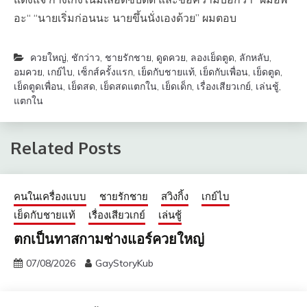
อะ“ “นายเริ่มก่อนนะ นายขึ้นนั่งเองด้วย” ผมตอบ
ควยใหญ่
,
ชักว่าว
,
ชายรักชาย
,
ดูดควย
,
ลองเย็ดตูด
,
ลักหลับ
,
อมควย
,
เกย์ไบ
,
เซ็กส์ครั้งแรก
,
เย็ดกับชายแท้
,
เย็ดกับเพื่อน
,
เย็ดตูด
,
เย็ดตูดเพื่อน
,
เย็ดสด
,
เย็ดสดแตกใน
,
เย็ดเด็ก
,
เรื่องเสียวเกย์
,
เล่นชู้
,
แตกใน
Related Posts
คนในเครื่องแบบ
ชายรักชาย
สวิงกิ้ง
เกย์ไบ
เย็ดกับชายแท้
เรื่องเสียวเกย์
เล่นชู้
ตกเป็นทาสกามช่างแอร์ควยใหญ่
07/08/2026
GayStoryKub