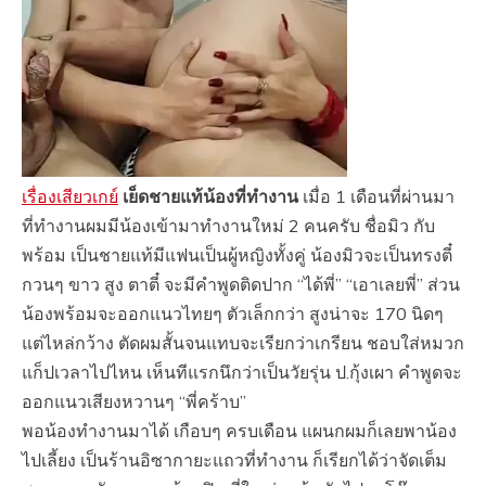
เรื่องเสียวเกย์
เย็ดชายแท้น้องที่ทำงาน
เมื่อ 1 เดือนที่ผ่านมา
ที่ทำงานผมมีน้องเข้ามาทำงานใหม่ 2 คนครับ ชื่อมิว กับ
พร้อม เป็นชายแท้มีแฟนเป็นผู้หญิงทั้งคู่ น้องมิวจะเป็นทรงตี๋
กวนๆ ขาว สูง ตาตี๋ จะมีคำพูดติดปาก “ได้พี่” “เอาเลยพี่” ส่วน
น้องพร้อมจะออกแนวไทยๆ ตัวเล็กกว่า สูงน่าจะ 170 นิดๆ
แต่ไหล่กว้าง ตัดผมสั้นจนแทบจะเรียกว่าเกรียน ชอบใส่หมวก
แก็ปเวลาไปไหน เห็นทีแรกนึกว่าเป็นวัยรุ่น ป.กุ้งเผา คำพูดจะ
ออกแนวเสียงหวานๆ “พี่คร้าบ”
พอน้องทำงานมาได้ เกือบๆ ครบเดือน แผนกผมก็เลยพาน้อง
ไปเลี้ยง เป็นร้านอิซากายะแถวที่ทำงาน ก็เรียกได้ว่าจัดเต็ม