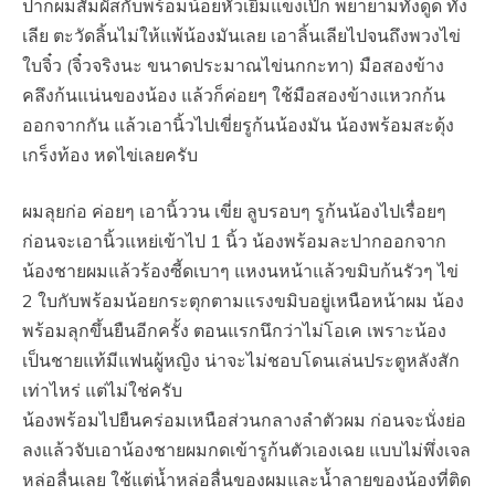
ปากผมสัมผัสกับพร้อมน้อยหัวเยิ้มแข็งเป๊ก พยายามทั้งดูด ทั้ง
เลีย ตะวัดลิ้นไม่ให้แพ้น้องมันเลย เอาลิ้นเลียไปจนถึงพวงไข่
ใบจิ๋ว (จิ๋วจริงนะ ขนาดประมาณไข่นกกะทา) มือสองข้าง
คลึงก้นแน่นของน้อง แล้วก็ค่อยๆ ใช้มือสองข้างแหวกก้น
ออกจากกัน แล้วเอานิ้วไปเขี่ยรูก้นน้องมัน น้องพร้อมสะดุ้ง
เกร็งท้อง หดไข่เลยครับ
ผมลุยก่อ ค่อยๆ เอานิ้ววน เขี่ย ลูบรอบๆ รูก้นน้องไปเรื่อยๆ
ก่อนจะเอานิ้วแหย่เข้าไป 1 นิ้ว น้องพร้อมละปากออกจาก
น้องชายผมแล้วร้องซี้ดเบาๆ แหงนหน้าแล้วขมิบก้นรัวๆ ไข่
2 ใบกับพร้อมน้อยกระตุกตามแรงขมิบอยู่เหนือหน้าผม น้อง
พร้อมลุกขึ้นยืนอีกครั้ง ตอนแรกนึกว่าไม่โอเค เพราะน้อง
เป็นชายแท้มีแฟนผู้หญิง น่าจะไม่ชอบโดนเล่นประตูหลังสัก
เท่าไหร่ แต่ไม่ใช่ครับ
น้องพร้อมไปยืนคร่อมเหนือส่วนกลางลำตัวผม ก่อนจะนั่งย่อ
ลงแล้วจับเอาน้องชายผมกดเข้ารูก้นตัวเองเฉย แบบไม่พึ่งเจล
หล่อลื่นเลย ใช้แต่น้ำหล่อลื่นของผมและน้ำลายของน้องที่ติด