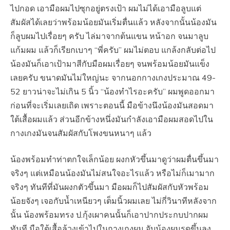
ไปกอด เอามือผมไปซุกอยู่ตรงเป้า ผมไม่ได้เอามือลูบแต่
สัมผัสได้เลยว่าพร้อมน้อยมันเริ่มตื่นแล้ว หลังจากนั้นน้องมัน
ก็ลูบผมไปเรื่อยๆ ครับ ไล่มาจากต้นแขน หน้าอก จนมาลูบ
แก้มผม แล้วก็เรียกเบาๆ “พี่ครับ” ผมไม่ตอบ แกล้งกลับต่อไป
น้องมันก็เอาเป้ามาสีกับมือผมเรื่อยๆ จนพร้อมน้อยมันแข็ง
เลยครับ ขนาดมันไม่ใหญ่นะ จากนอกกางเกงประมาณ 49-
52 ยาวน่าจะไม่เกิน 5 นิ้ว “น้องทำไรอะครับ” ผมพูดออกมา
ก่อนที่จะเริ่มเลยเถิด เพราะตอนนี้ มือข้างนึงน้องมันสอดมา
ใต้เสื้อผมแล้ว ส่วนอีกข้างหนึ่งมันกำลังเอามือผมสอดไปใน
กางเกงมันจนสัมผัสกับโพงขนหนาๆ แล้ว
น้องพร้อมทำท่าตกใจเล็กน้อย ผงกหัวขึ้นมาดูว่าผมตื่นขึ้นมา
จริงๆ แต่เหมือนน้องมันไม่สนใจอะไรแล้ว หรือไม่ก็เมามาก
จริงๆ ทันทีที่มันผงกตัวขึ้นมา มือผมก็ไปสัมผัสกับหัวพร้อม
น้อยจังๆ เจอกับน้ำเหนียวๆ เต็มนิ้วผมเลย ไม่กี่วินาทีหลังจาก
นั้น น้องพร้อมทรง ป.กุ้งเผาคนนั้นก็เอาปากประกบปากผม
ทันที มือใต้เสื้อล้วงเข้าไปในกางเกงผม จับน้องผมรูดขึ้นลง