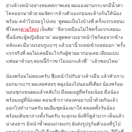
อ่างล้างหน้าอย่างหมดสภาพเลย ผมมองผ่านกระจกมีน้ำตา
ไหลออกมาด้วย ผมจัดการล้างตัวเองก่อนจะล้างก้นให้น้อง
พร้อม คลำไปเจอรูโบ๋เลย “ตูดผมเป็นไงบ้างพี่ ครั้งแรกเลยนะ
พี่โคตร
ควยใหญ่
เจ็บสัด” “ลีลาเหมือนไม่ใช่ครั้งแรกเลยนะ
ขึ้นนั่งซะผู้หญิงยังอาย” ผมพูดพลางเอาหน้าไซร้คอจากข้าง
หลังและมือวนรอบรูแบาๆ แล้วเอานิ้วแหย่เข้าแหย่ออก “ครั้ง
แรกจริงพี่ ผมไม่เคยมีอะไรกับผู้ชายมาก่อนเลย เลียนแบบ
แฟนมาล้วนๆ ตอนนี้ก้าวขาไม่ออกแล้วพี่” “แล้วชอบไหม”
น้องพร้อมไม่ตอบครับ ฟุ๊บหน้าไปกับอ่างล้างมือ แล้วหัวเราะ
ออกมาเบาๆ ผมเลยค่อยๆ พยุงน้องไปนอนที่เตียง น้องพร้อม
นอนซุกแขนผมแล้วหลับไป มือผมอยู่ที่พร้อมน้อย มือน้อง
พร้อมอยู่ที่น้องผม ตอนเช้าเราสองคนอาบน้ำด้วยกันแล้ว
ออกไปทำงานครับ ผมยืมชุดน้องมาใส่ ตลอดทั้งวันน้อง
พร้อมเดินขาถ่างทั้งวันครับ จะลุกจะนั่งทีก็ดูลำบาก เห็นแล้ว
น่าสงสาร มิหนำซ้ำตอนบ่ายแก่ๆ ยังส่งรูปรูก้นตัวเองที่รูโบ๋
แดงแจ๋ กางเกงในมีเลือดซิบติด และข้อความบอกว่า ”ฝีมือพี่