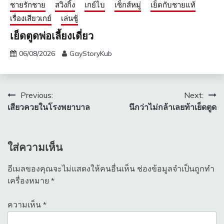
ชายรักชาย
สวิงกิ้ง
เกย์ไบ
เซ็กส์หมู่
เย็ดกับชายแท้
เรื่องเสียวเกย์
เล่นชู้
เย็ดตูดพ่อเลี้ยงเดี่ยว
06/08/2026
GayStoryKub
แนะแนว
Previous:
Next:
เสียวควยในโรงพยาบาล
นึกว่าไม่กล้าเลยท้าเย็ดตูด
เรื่อง
ใส่ความเห็น
อีเมลของคุณจะไม่แสดงให้คนอื่นเห็น
ช่องข้อมูลจำเป็นถูกทำ
เครื่องหมาย
*
ความเห็น
*