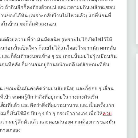
แล้ว ถ้ากินอีกก็คงต้องอ้วกแน่ และเวลาผมกินเหล้าจะชอบ
บ้านของไอ้ทัน (เพราะกลับบ้านไม่ไหวแล้ว) แต่ที่นอนที่
ถงในบ้าน ผมก็ล้มตัวลงนอน
ต่ด้วยความที่ว่า มันมืดสนิท (เพราะไม่ได้เปิดไฟไว้ให้
่นอนก่อนนั้นเป็นใคร ก็เลยไม่ได้สนใจอะไรมากนัก ผมหลับ
าน และก็ล้มตัวลงนอนข้าง ๆ ผม (ตอนนั้นผมไม่รู้เหมือนกัน
อนทีหลัง ก็มานอนอยู่ด้านหน้าพอดี แต่ลักษณะที่หัน
 (ขณะนั้นมันคงคิดว่าผมหลับสนิท) และก็ค่อย ๆ เลื่อน
ป้า จนผมรู้สึกว่าสิ่งที่อยู่ภายในกางเกงมันเริ่ม
เต็มที่แล้ว และคิดว่าสิ่งที่ผมรอมานาน และเป็นครั้งแรก
มก็เริ่มใช้มือ บีบ ๆ ขยำ ๆ ตรงเป้ากางเกง เพื่อให้
ควย
้แล้วว่า ผมรู้สึกตัวแล้ว และตอบสนองความต้องการของมัน
ดกางเกงลง