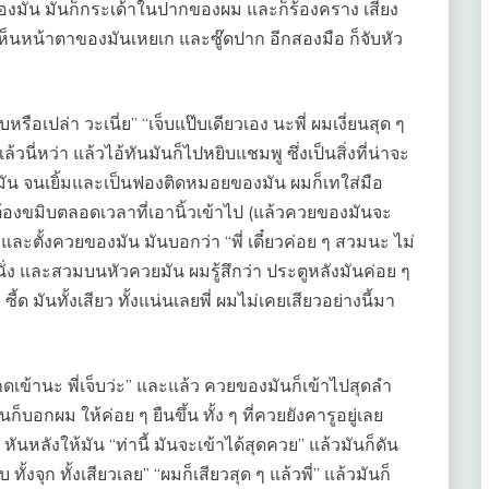
งมัน มันก็กระเด้าในปากของผม และก็ร้องคราง เสียง
มเห็นหน้าตาของมันเหยเก และซู๊ดปาก อีกสองมือ ก็จับหัว
รือเปล่า วะเนี่ย” “เจ็บแป๊บเดียวเอง นะพี่ ผมเงี่ยนสุด ๆ
วนี่หว่า แล้วไอ้ทันมันก็ไปหยิบแชมพู ซึ่งเป็นสิ่งที่น่าจะ
มัน จนเยิ้มและเป็นฟองติดหมอยของมัน ผมก็เทใส่มือ
ต้องขมิบตลอดเวลาที่เอานิ้วเข้าไป (แล้วควยของมันจะ
ก และตั้งควยของมัน มันบอกว่า “พี่ เดี๋ยวค่อย ๆ สวมนะ ไม่
นั่ง และสวมบนหัวควยมัน ผมรู้สึกว่า ประตูหลังมันค่อย ๆ
 มันทั้งเสียว ทั้งแน่นเลยพี่ ผมไม่เคยเสียวอย่างนี้มา
เข้านะ พี่เจ็บว่ะ” และแล้ว ควยของมันก็เข้าไปสุดลำ
บอกผม ให้ค่อย ๆ ยืนขึ้น ทั้ง ๆ ที่ควยยังคารูอยู่เลย
หลังให้มัน “ท่านี้ มันจะเข้าได้สุดควย” แล้วมันก็ดัน
ทั้งจุก ทั้งเสียวเลย” “ผมก็เสียวสุด ๆ แล้วพี่” แล้วมันก็