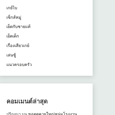
เกย์ไบ
เซ็กส์หมู่
เย็ดกับชายแท้
เย็ดเด็ก
เรื่องเสียวเกย์
เล่นชู้
แนวครอบครัว
คอมเมนต์ล่าสุด
ปริญญา
บน
ขอดูดควยใหญ่หนุ่มโรงงาน