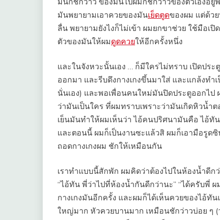
มันก็ชักว่าว ของมันไปผมก็ชักว่าวของตัวเองอยู่พ
มันพยายามเอาควยของมัน
เย็ดตูด
ของผม แต่ด้วยท
ลื่น พยายามยังไงก็ไม่เข้า ผมยกขาช่วย ใช้มือเปิด
ตัวของมันให้ผม
ดูดควย
ให้อีกครั้งหนึ่ง
และในจังหวะนั้นเอง … ก็มีใครไม่ทราบ เปิดประต
ออกมา และรีบดึงกางเกงขึ้นมาใส่ และแกล้งทำเป็นห
นั่นเอง) และพอเพื่อนคนใหม่มันปิดประตูออกไป ผมก
ว่ามันเป็นใคร ที่ผมทราบเพราะว่ามันเกิดหิวน้ำตอน
เย็นมันทำให้ผมเห็นว่า ไอ้คนปริศนามันคือ ไอ้ท
และตอนนี้ ผมก็เป็นงานซะแล้วสิ ผมก็เอามือรูด
ถอดกางเกงผม ชักให้เหมือนกัน
เราทำแบบนี้สักพัก ผมคิดว่าต้องไปในห้องน้ำดีก
“ไอ้ทัน พี่ว่าไปที่ห้องน้ำกันดีกว่านะ” “ได้ครับพ
กางเกงมันอีกครั้ง และผมก็ได้เห็นควยของไอ้ทันเต
ใหญ่มาก หัวควยบานมาก เหมือนชักว่าวบ่อย ๆ 