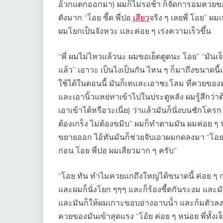
อ้วกแตกออกมา) ผมก็ไม่รอช้า ก็จัดการอมควยขอ
ดังมาก “โอย ซี้ด พี่ปอ
เสียว
จริง ๆ เลยพี่ โอย” ผ
ผมโยกเป็นจังหวะ และค่อย ๆ เร่งความเร็วขึ้น
“พี่ ผมไม่ไหวแล้วนะ ผมขอเย็ดตูดนะ โอย” “มันเจ็บห
แล้ว” เอาวะ เป็นไงเป็นกัน ไหน ๆ ก็มาถึงขนาดนี้แล้
ใช้ได้ในตอนนี้ มันก็เทและเอาชะโลม ที่ควยของ
และเอานิ้วแหย่ทาเข้าไปในประตูหลัง ผมรู้สึกว่า
เอาเข้าได้หรือวะเนี่ย) ว่าแล้วมันก็นั่งบนชักโคร
ต้องเกร็ง ไม่ต้องขมิบ” ผมก็ทำตามมัน ผมค่อย ๆ 
ขยายออก ไอ้ทันมันก็ช่วยจับเอวผมกดลงมา “โอย ซี้ด
ก่อน โอย พี่ปอ ผมเสียวมาก ๆ ครับ”
“โอย ทัน ทำไมควยแกถึงใหญ่ได้ขนาดนี้ ค่อย ๆ กด
และผมก็นั่งโยก ๆๆๆ และก็ร้องซี้ดกันระงม และมันก็
และมันก็ให้ผมเกาะขอบอ่างอาบน้ำ และก้มตัวลง หัน
ควยของมันเข้าสุดแรง “โอ้ย ค่อย ๆ หน่อย พี่ทั้งเจ็บ 