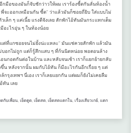
 อีกมือของมันก็จับชักว่าวให้ผม เราร้องซี้ดกันลั่นห้องน้ำ
 พี่จะออกเหมือนกัน ซี้ด” ว่าแล้วมันก็ซอยถี่ยิบ ใส่แบบไม่
วเล็ก ๆ แค่เนี้ย แรงดีจังเลย สักพักไอ้ทันมันกระแทกเต็ม
ามีอะไรอุ่น ๆ ในท้องน้อย
ั้งแต่ที่แกซอยจนไม่ยั้งน่ะแหละ” มันแช่ควยสักพัก แล้วมัน
ม่บอกไม่ถูก แต่ก็รู้สึกแสบ ๆ ที่ก้นนิดหน่อย พอตอนล้าง
านอนกอดกันต่อในบ้าน และหลับจนเช้า เราก็แยกย้ายกลับ
้น หลังจากนั้น ผมกับไอ้ทัน ก็มีอะไรกันอีกเรื่อย ๆ แต่
้กรุงเทพฯ นี่เอง เราก็เลยแยกกัน แต่ผมก็ยังไม่เคยลืม
อ้ทัน เลย
็ดกับเพื่อน
,
เย็ดตูด
,
เย็ดสด
,
เย็ดสดแตกใน
,
เรื่องเสียวเกย์
,
แตก