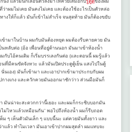
ักนึง แล้วมันก็เลื่อนตัวลงมาให้ควยเสมอกับ
รูตูด
ของผม
ี่ว่าผมไม่เคย มันคงไม่เคย และต้องใช้อะไรเป็นตัวหล่อ
ทางให้ก็แล้ว มันก็เข้าไม่สำเร็จ จนสุดท้าย มันก็ต้องขยับ
ูเข้ามาในบ้าน ผมกับมันต้องหยุด ผมต้องรีบคายควย มัน
ลับต่อ (อ้อ เพื่อนที่อยู่ด้านนอก มันมาเข้าห้องน้ำ
ับไอ้คนเดิม ก็เริ่มบรรเลงกันต่อ (และตอนนี้ ผมรู้แล้ว
ที่มีคนขัดจังหวะ แล้วมันเปิดประตูตู้เย็น แสงไปในตู้
ัน นั่นเอง) มันก็เข้ามา และเอาปากเข้ามาประกบกับผม
ซิปกางเกง และควักควยมันออกมาชักว่าว ส่วนมือมันก็
ว่า มันน่าจะสะดวกกว่านี้เยอะ และผมก็กระซิบบอกมัน
ี่ ผมไม่ไหวแล้วเหมือนกัน” พอไปถึงห้องน้ำ ผมก็รีบถอด
็ม ๆ เห็นตัวมันเล็ก ๆ แบบนี้นะ แต่ควยมันทั้งยาว และ
(ว่าแล้ว ทำไมเวลา มันเอาเข้าปากผมสุดลำ ผมแทบจะ