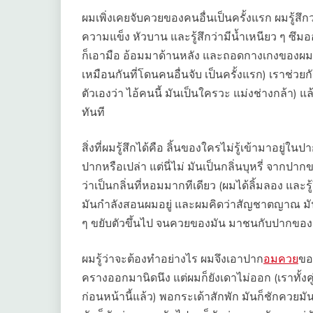
ผมเพิ่งเคยจับควยของคนอื่นเป็นครั้งแรก ผมรู้สึกว
ความแข็ง หัวบาน และรู้สึกว่ามีน้ำเหนียว ๆ ซึม
ก็เอามือ อ้อมมาด้านหลัง และถอดกางเกงของผม และ
เหมือนกันที่โดนคนอื่นจับ เป็นครั้งแรก) เราช่
ตัวเองว่า ไอ้คนนี้ มันเป็นใครวะ แม่งช่างกล้า)
ทันที
สิ่งที่ผมรู้สึกได้คือ ลิ้นของใครไม่รู้เข้ามาอยู
ปากหรือเปล่า แต่นี่ไม่ มันเป็นกลิ่นบุหรี่ จากป
ว่าเป็นกลิ่นที่หอมมากทีเดียว (ผมได้ลิ้มลอง และรู้
มันกำลังสอนผมอยู่ และผมคิดว่าสัญชาตญาณ มัน
ๆ ขยับตัวขึ้นไป จนควยของมัน มาชนกับปากขอ
ผมรู้ว่าจะต้องทำอย่างไร ผมจึงเอาปาก
อมควย
ขอ
ครางออกมานิดนึง แต่ผมก็ยังเดาไม่ออก (เราทั้งค
ก่อนหน้านี้แล้ว) พอกระเด้าสักพัก มันก็ชักควยม