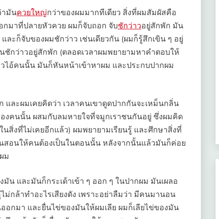
่ามัน
ควยใหญ่
กว่าของผมมากทีเดียว สิ่งที่ผมสัมผัสคือ
ออกมาที่ปลายหัวควย ผมก็จับถอก จับ
ชักว่าว
อยู่สักพัก มัน
ก็จับของผมชักว่าว เช่นเดียวกัน (ผมก็รู้สึกเขิน ๆ อยู่
วยกันชักว่าวอยู่สักพัก (ตลอดเวลาผมพยายามหาคำตอบให้
 แล้วไอ้คนนั้น มันก็หันหน้าเข้าหาผม และประกบปากผม
่ในปาก และผมเคยคิดว่า เวลาคนเขาดูดปากกันจะเหม็นกลิ่น
ากของคนนั้น ผสมกับลมหายใจที่จมูกเราชนกันอยู่ ซึ่งผมคิด
ในสิ่งที่ไม่เคยอีกแล้ว) ผมพยายามเรียนรู้ และศึกษาสิ่งที่
สอนให้คนต้องเป็นในตอนนั้น หลังจากนั้นแล้วมันก็ค่อย
งผม
งมัน และมันก็กระเด้าเข้า ๆ ออก ๆ ในปากผม มันเผลอ
ู่ไม่กล้าทำอะไรเสียงดัง เพราะอย่าลืมว่า มีคนมานอน
ันออกมา และยื่นไข่ของมันให้ผมเลีย ผมก็เลียไข่ของมัน