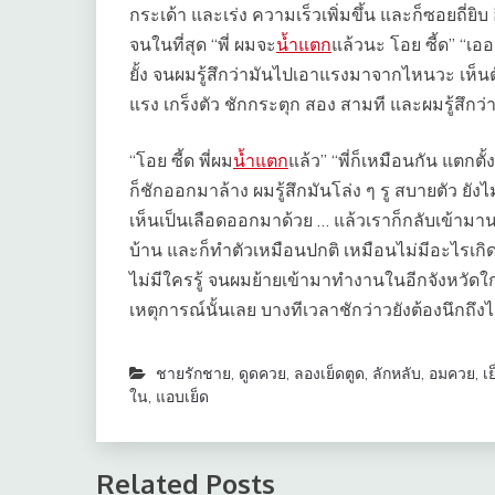
กระเด้า และเร่ง ความเร็วเพิ่มขึ้น และก็ซอยถี่ยิบ
จนในที่สุด “พี่ ผมจะ
น้ำแตก
แล้วนะ โอย ซี้ด” “เออ
ยั้ง จนผมรู้สึกว่ามันไปเอาแรงมาจากไหนวะ เห็นตั
แรง เกร็งตัว ชักกระตุก สอง สามที และผมรู้สึกว่
“โอย ซี้ด พี่ผม
น้ำแตก
แล้ว” “พี่ก็เหมือนกัน แตกต
ก็ชักออกมาล้าง ผมรู้สึกมันโล่ง ๆ รู สบายตัว ยังไ
เห็นเป็นเลือดออกมาด้วย … แล้วเราก็กลับเข้าม
บ้าน และก็ทำตัวเหมือนปกติ เหมือนไม่มีอะไรเกิดขึ
ไม่มีใครรู้ จนผมย้ายเข้ามาทำงานในอีกจังหวัดใกล
เหตุการณ์นั้นเลย บางทีเวลาชักว่าวยังต้องนึกถึงไ
ชายรักชาย
,
ดูดควย
,
ลองเย็ดตูด
,
ลักหลับ
,
อมควย
,
เย
ใน
,
แอบเย็ด
Related Posts