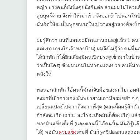
หญ้า บางคนก็ยังนั่งคุยนั่งกินต่อ ส่วนผมไม่ไหว
สูบบุหรี่ด้วย จึงทำให้เมาเร็ว จึงขอเข้าไปนอนใน
มันจัดให้จะเป็นฟูกขนาดใหญ่ วางอยู่กลางห้องโ
ผมรู้สึกว่า บนที่นอนจะมีคนมานอนอยู่แล้ว 1 คน แ
แต่แรก เกรงใจเจ้าของบ้าน) ผมจึงไม่รู้ว่า คนที
ได้สักพัก ก็ได้ยินเสียงมีคนเปิดประตูเข้ามาในบ้
ว่าเป็นใคร) ซึ่งผมนอนในท่าตะแคงขวา คนที่มาน
หลังให้
พอนอนสักพัก ไอ้คนนี้มันก็จับมือของผมไปกอดมัน
ลงมาที่เป้ากางเกง มันพยายามเอามือผมขยำ ๆ ๆ ที่เ
เปลี่ยนแปลงไปมากถึงมากที่สุด (ตอนนี้ผมรู้สึกตัว
กำลังจะเกิด เอาวะ อะไรจะเกิดมันก็ต้องเกิด) แล้วผ
ของมันแข็งเต็มที่ (และตอนนี้ ไอ้คนนั้น มันก็รู
ได้) พอมัน
ควยแข็ง
เต็มที่ มันก็รูดซิปออกและถอ