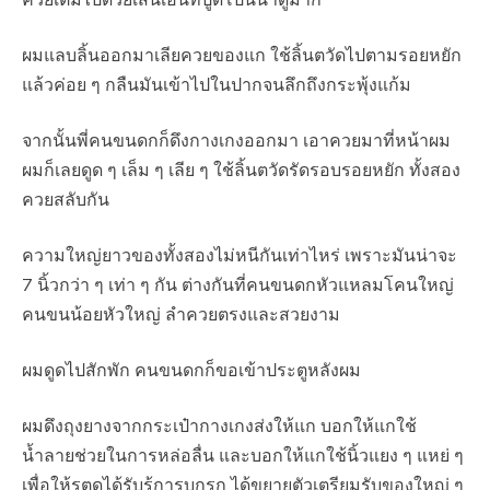
ผมแลบลิ้นออกมาเลียควยของแก ใช้ลิ้นตวัดไปตามรอยหยัก
แล้วค่อย ๆ กลืนมันเข้าไปในปากจนลึกถึงกระพุ้งแก้ม
จากนั้นพี่คนขนดกก็ดึงกางเกงออกมา เอาควยมาที่หน้าผม
ผมก็เลยดูด ๆ เล็ม ๆ เลีย ๆ ใช้ลิ้นตวัดรัดรอบรอยหยัก ทั้งสอง
ควยสลับกัน
ความใหญ่ยาวของทั้งสองไม่หนีกันเท่าไหร่ เพราะมันน่าจะ
7 นิ้วกว่า ๆ เท่า ๆ กัน ต่างกันที่คนขนดกหัวแหลมโคนใหญ่
คนขนน้อยหัวใหญ่ ลำควยตรงและสวยงาม
ผมดูดไปสักพัก คนขนดกก็ขอเข้าประตูหลังผม
ผมดึงถุงยางจากกระเป๋ากางเกงส่งให้แก บอกให้แกใช้
น้ำลายช่วยในการหล่อลื่น และบอกให้แกใช้นิ้วแยง ๆ แหย่ ๆ
เพื่อให้รูตูดได้รับรู้การบุกรุก ได้ขยายตัวเตรียมรับของใหญ่ ๆ