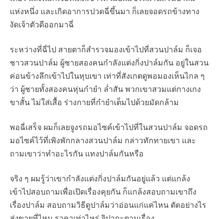
แห่งหนึ่ง และเกิดอาการปวดฉี่ขึ้นมา ก็เลยจอดรถข้างทาง
งัดเจ้าตัวดีออกมาฉี่
ระหว่างที่ฉี่ไป สายตาก็สำรวจมองเข้าไปที่สวนปาล์ม ก็เจอ
ชาวสวนปาล์ม ผู้ชายสองคนกำลังแต่งกิ่งปาล์มกัน อยู่ในสวน
ค่อนข้างลึกเข้าไปในหุบเขา เท่าที่สังเกตดูพอมองเห็นไกล ๆ
ว่า ผู้ชายทั้งสองคนหุ่นกำยำ ล่ำสัน พวกเขาสวมแต่กางเกง
ขาสั้น ไม่ใส่เสื้อ ร่างกายที่กำยำเต็มไปด้วยมัดกล้าม
พอฉี่เสร็จ ผมก็เลยจูงรถมอไซค์เข้าไปที่ในสวนปาล์ม จอดรถ
มอไซค์ไว้ที่เพิงพักกลางสวนปาล์ม กล่าวทักทายเขา และ
ถามเขาว่าทำอะไรกัน แทงปาล์มกันหรือ
จริง ๆ ผมรู้ว่าเขากำลังแต่งกิ่งปาล์มกันอยู่แล้ว แต่แกล้ง
เข้าไปสอบถามเพื่อเปิดเรื่องคุยกัน ก็แกล้งสอบถามเขาถึง
เรื่องปาล์ม สอบถามวิธีดูปาล์มว่าอ่อนแก่แค่ไหน ตัดอย่างไร
ส่งขายที่ไหน ราคาเท่าไหร่ จิปาถะตามเรื่อง