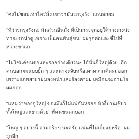
“คงไม่ชอบเท่าไหร่มั้ง เขาว่ามันรกรุงรัง” แกบอกผม
“ที่ว่ารกรุงรังน่ะ มันส่วนอื่นมั้ง ที่เป็นกระจุกอยู่ใต้กางเกงน่ะ
ท่าจะรกน่าดู เพราะเป็นคนพันธุ์ขน” ผมรุกต่อและชี้ไปที่
หว่างขาแก
“ไม่ใช่แค่ขนดกและรกอย่างเดียวนะ ไอ้นั่นก็ใหญ่ด้วย” อีก
คนบอกผมแบบยิ้ม ๆ และน่าจะจับหรือเดาความคิดผมออก
เพราะแกพยายามมองหน้าและจ้องตาผม เหมือนจะอ่านใจ
ผมออก
“แหมว่าของกูใหญ่ ของมึงก็ไม่แพ้กันหรอก หัวงี้บานเชียว
ทั้งใหญ่และยาวด้วย” พี่คนขนดกบอก
“ใหญ่ ๆ อย่างนี้ ถามจริง ๆ นะครับ แฟนพี่ไม่เจ็บแย่หรือ” ผม
รุกอีก