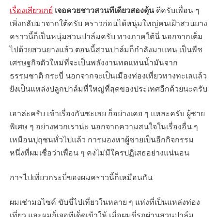
เรื่องเสียวเกย์
เจอควยชาวสวนทีเดียวสองดุ้น
ดีครับเพื่อน ๆ
เพิ่งกลับมาจากใต้ครับ คราวก่อนได้หนุ่มใหญ่คนเฝ้าสวนยาง
คราวนี้ก็เป็นหนุ่มสวนปาล์มครับ ทางภาคใต้นี่ นอกจากเต็ม
ไปด้วยสวนยางแล้ว ตอนนี้สวนปาล์มก็กำลังมาแทน เป็นพืช
เศรษฐกิจตัวใหม่ที่จะเป็นพลังงานทดแทนน้ำมันจาก
ธรรมชาติ กระบี่ นอกจากจะเป็นเมืองท่องเที่ยวทางทะเลแล้ว
ยังเป็นแหล่งปลูกปาล์มที่ใหญ่ที่สุดของประเทศอีกด้วยนะครับ
เอาล่ะครับ เข้าเรื่องกันซะเลย ก็อย่างเคย ๆ แหละครับ ผู้ชาย
พิเศษ ๆ อย่างพวกเราน่ะ นอกจากความสนใจในเรื่องอื่น ๆ
เหมือนปุถุชนทั่วไปแล้ว การมองหาผู้ชายเป็นอีกกิจกรรม
หนึ่งที่ผมเชื่อว่าเพื่อน ๆ คงไม่มีใครปฏิเสธอย่างแน่นอน
การไปเที่ยวกระบี่ของผมคราวนี้ก็เหมือนกัน
ผมเช่ามอไซค์ ขับขี่ไปเที่ยวในหลาย ๆ แห่งที่เป็นแหล่งท่อง
เที่ยว และผมก็เจอทีเด็ดเข้าให้ เมื่อผมขี่รถผ่านสวนปาล์ม