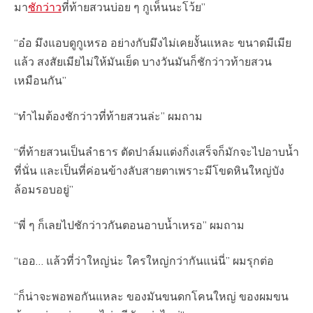
มา
ชักว่าว
ที่ท้ายสวนบ่อย ๆ กูเห็นนะโว้ย”
“อ๋อ มึงแอบดูกูเหรอ อย่างกับมึงไม่เคยงั้นแหละ ขนาดมีเมีย
แล้ว สงสัยเมียไม่ให้มันเย็ด บางวันมันก็ชักว่าวท้ายสวน
เหมือนกัน”
“ทำไมต้องชักว่าวที่ท้ายสวนล่ะ” ผมถาม
“ที่ท้ายสวนเป็นลำธาร ตัดปาล์มแต่งกิ่งเสร็จก็มักจะไปอาบน้ำ
ที่นั่น และเป็นที่ค่อนข้างลับสายตาเพราะมีโขดหินใหญ่บัง
ล้อมรอบอยู่”
“พี่ ๆ ก็เลยไปชักว่าวกันตอนอาบน้ำเหรอ” ผมถาม
“เออ… แล้วที่ว่าใหญ่น่ะ ใครใหญ่กว่ากันแน่นี่” ผมรุกต่อ
“ก็น่าจะพอพอกันแหละ ของมันขนดกโคนใหญ่ ของผมขน