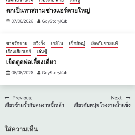
ตกเป็นทาสกามช่างแอร์ควยใหญ่
07/08/2026
GayStoryKub
ชายรักชาย
สวิงกิ้ง
เกย์ไบ
เซ็กส์หมู่
เย็ดกับชายแท้
เรื่องเสียวเกย์
เล่นชู้
เย็ดตูดพ่อเลี้ยงเดี่ยว
06/08/2026
GayStoryKub
แนะแนว
Previous:
Next:
เสียวข้ามรั้วกับคนงานขี้เหล้า
เสียวกับหนุ่มโรงงานน้ำแข็ง
เรื่อง
ใส่ความเห็น