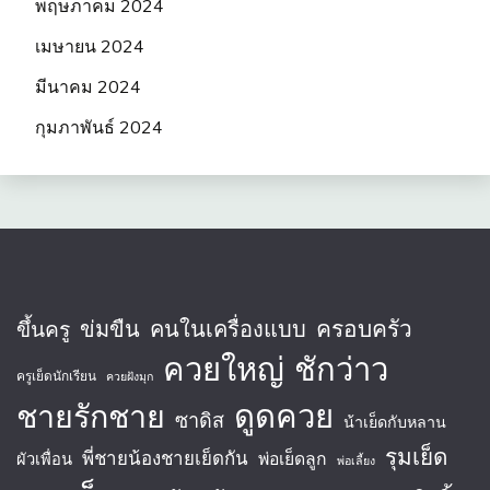
พฤษภาคม 2024
เมษายน 2024
มีนาคม 2024
กุมภาพันธ์ 2024
ครอบครัว
ข่มขืน
คนในเครื่องแบบ
ขึ้นครู
ควยใหญ่
ชักว่าว
ครูเย็ดนักเรียน
ควยฝังมุก
ชายรักชาย
ดูดควย
ซาดิส
น้าเย็ดกับหลาน
รุมเย็ด
พี่ชายน้องชายเย็ดกัน
พ่อเย็ดลูก
ผัวเพื่อน
พ่อเลี้ยง