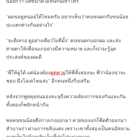
น้อยกว่า แต่ขนาดไม่หนีกันเท่าไหร่”
“ผมขอดูหน่อยได้ไหมครับ อยากเห็นว่าคนขนดกกับขนน้อย
น่ะแตกต่างกันอย่างไร”
“จะดีเหรอ ดูอย่างเดียวไม่ดีมั้ง” คนขนดกบอกผม และส่ง
สายตาให้เพื่อนแกอย่างมีความหมาย และก็น่าจะรู้จุด
ประสงค์ของผมดี
“พี่ให้ดูได้ แต่น้องต้อง
ดูดควย
ให้พี่ทั้งสองนะ พี่ว่าน้องน่าจะ
ชอบ มึงโอเคไหมล่ะ” อีกคนหนึ่งรีบเสริม
หลังจากพูดคุยจนมองทะลุถึงความต้องการของกันและกัน
ทั้งสองก็พยักหน้ากัน
พอคนขนน้อยดึงกางเกงออกมา ควยของแกก็ดีดตัวออกมา
หัวบานร่า ผ่านการขลิบแต่ง เพราะเขาทั้งสองเป็นคนอิสลาม
ควยเต็มไปด้วยเส้นเอ็นที่ปูดโปนน่าดูมาก