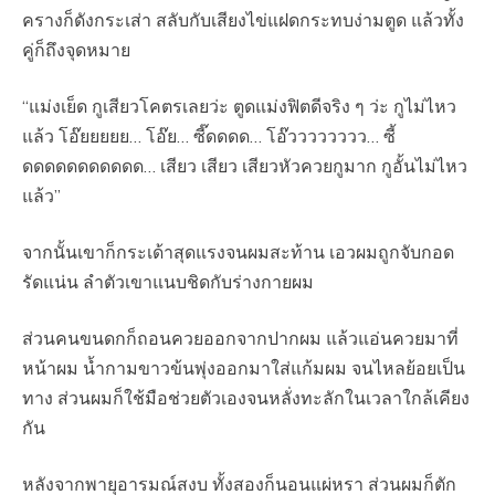
ครางก็ดังกระเส่า สลับกับเสียงไข่แฝดกระทบง่ามตูด แล้วทั้ง
คู่ก็ถึงจุดหมาย
“แม่งเย็ด กูเสียวโคตรเลยว่ะ ตูดแม่งฟิตดีจริง ๆ ว่ะ กูไม่ไหว
แล้ว โอ๊ยยยยย… โอ๊ย… ซี๊ดดดด… โอ๊วววววววว… ซี้
ดดดดดดดดดดด… เสียว เสียว เสียวหัวควยกูมาก กูอั้นไม่ไหว
แล้ว”
จากนั้นเขาก็กระเด้าสุดแรงจนผมสะท้าน เอวผมถูกจับกอด
รัดแน่น ลำตัวเขาแนบชิดกับร่างกายผม
ส่วนคนขนดกก็ถอนควยออกจากปากผม แล้วแอ่นควยมาที่
หน้าผม น้ำกามขาวข้นพุ่งออกมาใส่แก้มผม จนไหลย้อยเป็น
ทาง ส่วนผมก็ใช้มือช่วยตัวเองจนหลั่งทะลักในเวลาใกล้เคียง
กัน
หลังจากพายุอารมณ์สงบ ทั้งสองก็นอนแผ่หรา ส่วนผมก็ตัก