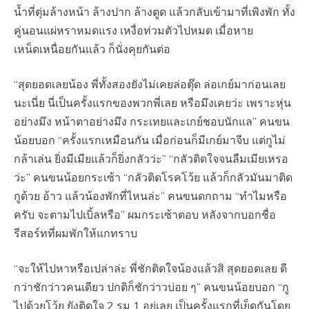
น้ำที่ตุ่มล้างหน้า ล้างปาก ล้างตูด แล้วกลับเข้ามาที่เพิงพัก ทั้ง
คู่นอนแผ่หราหมดแรง เหงื่อท่วมตัวไปหมด เมื่อหาย
เหน็ดเหนื่อยกันแล้ว ก็นั่งคุยกันต่อ
“สุดยอดเลยน้อง พี่ทั้งสองยังไม่เคยล่อตุ๊ด ล่อเกย์มาก่อนเลย
นะเนี่ย นี่เป็นครั้งแรกของพวกพี่เลย หรือมึงเคยว่ะ เพราะหุ่น
อย่างมึง หน้าตาอย่างมึง กระเทยและเกย์ชอบนักแล” คนขน
น้อยบอก “ครั้งแรกเหมือนกัน เมื่อก่อนก็มีเกย์มาจีบ แต่กูไม่
กล้าเล่น ยิ่งมีเมียแล้วก็ยิ่งกลัวว่ะ” “กลัวติดใจจนลืมเมียเหรอ
ว่ะ” คนขนน้อยกระเซ้า “กลัวติดโรคโว้ย แล้วก็กลัวมันมาติด
กูด้วย อ้าว แล้วน้องพักที่ไหนล่ะ” คนขนดกถาม “ทำไมหรือ
ครับ จะตามไปเบิ้ลหรือ” ผมกระเซ้าตอบ หลังจากบอกชื่อ
รีสอร์ทที่ผมพักให้แกทราบ
“จะให้ไปหาหรือเปล่าล่ะ พี่ชักติดใจน้องแล้วสิ สุดยอดเลย ดี
กว่าชักว่าวคนเดียว ปกติก็ชักว่าวบ่อย ๆ” คนขนน้อยบอก “กู
ไปด้วยโว้ย ยังติดใจ 2 รุม 1 อยู่เลย เป็นครั้งแรกที่เย็ดกันโดย