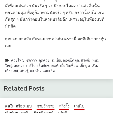
มีเพื่อนเล่นด้วย มันจริง ๆ ว่ะ มึงชอบไหมล่ะ” แล้วคืนนั้น
ตอนสามทุ่ม ทั้งคู่ก็มาตามนัดจริง ๆ ครับ คราวนี้เลยได้เล่น
กันสุด ๆ มันกว่าตอนในสวนปาล์มอีก เพราะอยู่ในห้องหับที่
มิดชิด
สุดยอดเลยครับ กับหนุ่มสวนปาล์ม คราวนี้เจอทีเดียวสองดุ้น
เลย
ควยใหญ่
,
ชักว่าว
,
ดูดควย
,
รุมเย็ด
,
ลองเย็ดตูด
,
สวิงกิ้ง
,
หนุ่ม
ใหญ่
,
อมควย
,
เกย์ไบ
,
เย็ดกับชายแท้
,
เย็ดกับเพื่อน
,
เย็ดตูด
,
เรื่อง
เสียวเกย์
,
เล่นชู้
,
แตกใน
,
แอบเย็ด
Related Posts
คนในเครื่องแบบ
ชายรักชาย
สวิงกิ้ง
เกย์ไบ
เย็ดกับชายแท้
เรื่องเสียวเกย์
เล่นชู้