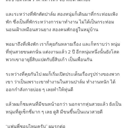
และระหว่างที่พักตัดปาล์ม สองหนุ่มก็เดินมาที่กระท่อมเพิง
พัก ซึ่งเป็นที่พักระหว่างการมาทำงาน ไม่ได้เป็นกระท่อม
นอนเฝ้าเหมือนสวนยาง สองคนพักอยู่ในหมู่บ้าน
พอมาถึงที่เพิงพัก เราก็คุยกันหลายเรื่อง และก็ทราบว่า หนุ่ม
ที่หุ่นสวยขนดกนั่น แต่งงานแล้ว 2 ปี อีกหนุ่มหนึ่งนั้นยังโสด
พวกเขาอายุยี่สิบแปดกับยี่สิบเก้า เป็นเพื่อนกัน
ระหว่างที่คุยกันไป ผมก็เริ่มเปิดประเด็นเรื่องรูปร่างของพวก
เขา ว่าเป็นเพราะเขาทำงานในสวนปาล์ม ทำงานหนัก ได้
ออกกำลังกายบ่อย ๆ เลยทำให้หุ่นดี
แล้วผมก็ชมคนที่มีขนหน้าอกว่า นอกจากหุ่นสวยแล้ว ยังเป็น
หนุ่มที่ดูเซ็กซี่มาก ๆ เลย ดูสิ มีขนขึ้นเป็นแนวสวยดี
“แฟนพี่ชอบไหมครับ” ผมรุกต่อ