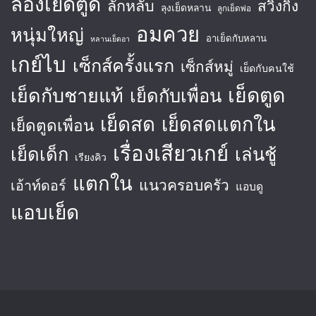
ลองเย็ดตูด
ลักหลับ
สวิงกิ้ง
ลุงเย็ดหลาน
ลูกเย็ดพ่อ
อมควย
หนุ่มใหญ่
อาเย็ดกับหลาน
หลานเย็ดอา
เกย์ไบ
เซ็กส์ครั้งแรก
เซ็กส์หมู่
เย็ดกับคนใช้
เย็ดตูด
เย็ดกับชายแท้
เย็ดกับเพื่อน
เย็ดสด
เย็ดสดแตกใน
เย็ดตูดเพื่อน
เรื่องเสียวเกย์
เย็ดเด็ก
เล่นชู้
เรียงคิว
แตกใน
แนวครอบครัว
เอ้าท์ดอร์
แอบดู
แอบเย็ด