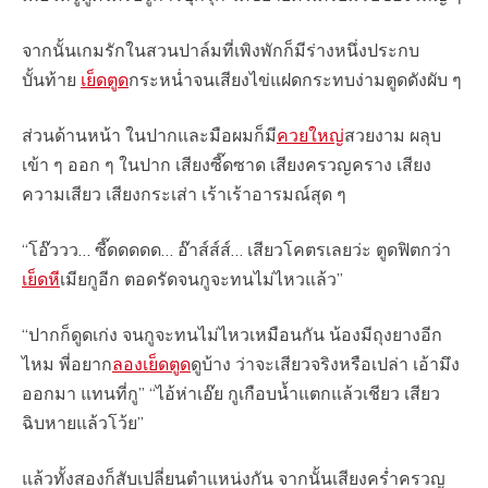
จากนั้นเกมรักในสวนปาล์มที่เพิงพักก็มีร่างหนึ่งประกบ
บั้นท้าย
เย็ดตูด
กระหน่ำจนเสียงไข่แฝดกระทบง่ามตูดดังผับ ๆ
ส่วนด้านหน้า ในปากและมือผมก็มี
ควยใหญ่
สวยงาม ผลุบ
เข้า ๆ ออก ๆ ในปาก เสียงซี๊ดซาด เสียงครวญคราง เสียง
ความเสียว เสียงกระเส่า เร้าเร้าอารมณ์สุด ๆ
“โอ๊ววว… ซี๊ดดดดด… อ๊าส์ส์ส์… เสียวโคตรเลยว่ะ ตูดฟิตกว่า
เย็ดหี
เมียกูอีก ตอดรัดจนกูจะทนไม่ไหวแล้ว”
“ปากก็ดูดเก่ง จนกูจะทนไม่ไหวเหมือนกัน น้องมีถุงยางอีก
ไหม พี่อยาก
ลองเย็ดตูด
ดูบ้าง ว่าจะเสียวจริงหรือเปล่า เอ้ามึง
ออกมา แทนที่กู” “ไอ้ห่าเอ๊ย กูเกือบน้ำแตกแล้วเชียว เสียว
ฉิบหายแล้วโว้ย”
แล้วทั้งสองก็สับเปลี่ยนตำแหน่งกัน จากนั้นเสียงคร่ำครวญ