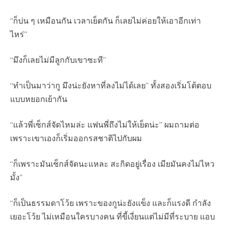
“ก็บ่น ๆ เหมือนกัน เวลาเย็ดกัน ก็เลยไม่ค่อยให้เอาอีกเท่า
ไหร่”
“มึงก็เลยไม่มีลูกกับเขาซะที”
“ทำเป็นมาว่ากู มึงน่ะยังหาที่ลงไม่ได้เลย” ทั้งสองเริ่มโต้ตอบ
แบบหยอกเย้ากัน
“แล้วพี่เซ็กส์จัดไหมล่ะ แฟนพี่ถึงไม่ให้เย็ดน่ะ” ผมถามต่อ
เพราะเขาเองก็เริ่มออกรสชาติไปกับผม
“ก็เพราะมันเซ็กส์จัดนะแหละ สะกิดอยู่เรื่อง เมียมันคงไม่ไหว
มั้ง”
“ก็เป็นธรรมดาโว้ย เพราะของกูน่ะยังแข็ง และก็แรงดี กำลัง
เยอะโว้ย ไม่เหมือนใครบางคน ที่ขี้เงี่ยนแต่ไม่มีที่ระบาย แอบ