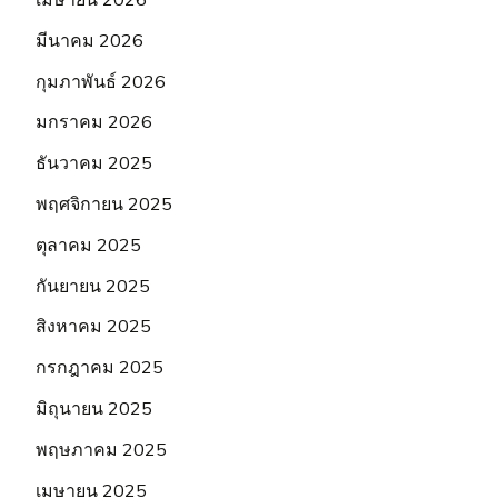
มีนาคม 2026
กุมภาพันธ์ 2026
มกราคม 2026
ธันวาคม 2025
พฤศจิกายน 2025
ตุลาคม 2025
กันยายน 2025
สิงหาคม 2025
กรกฎาคม 2025
มิถุนายน 2025
พฤษภาคม 2025
เมษายน 2025