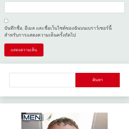
บันทึกชื่อ, อีเมล และชื่อเว็บไซต์ของฉันบนเบราว์เซอร์นี้
สำหรับการแสดงความเห็นครั้งถัดไป
ค้นหา