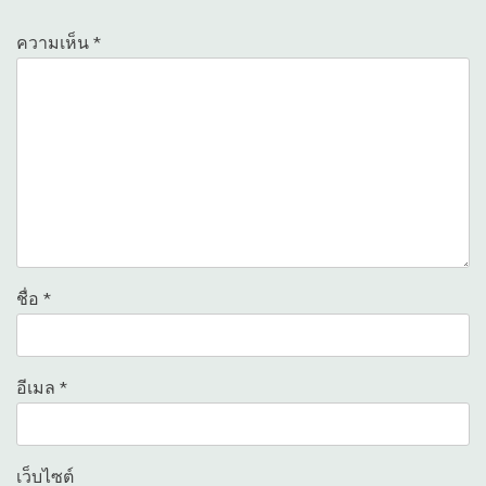
ความเห็น
*
ชื่อ
*
อีเมล
*
เว็บไซต์