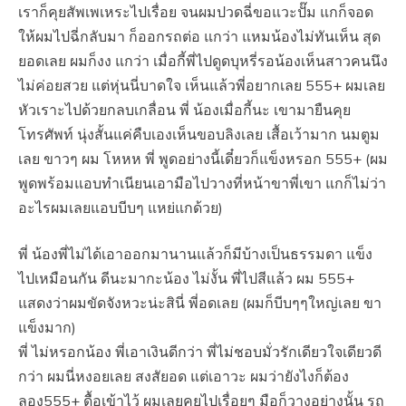
เราก็คุยสัพเพเหระไปเรื่อย จนผมปวดฉี่ขอแวะปั๊ม แกก็จอด
ให้ผมไปฉี่กลับมา ก็ออกรถต่อ แกว่า แหมน้องไม่ทันเห็น สุด
ยอดเลย ผมก็งง แกว่า เมื่อกี้พี่ไปดูดบุหรี่รอน้องเห็นสาวคนนึง
ไม่ค่อยสวย แต่หุ่นนี่บาดใจ เห็นแล้วพี่อยากเลย 555+ ผมเลย
หัวเราะไปด้วยกลบเกลื่อน พี่ น้องเมื่อกี้นะ เขามายืนคุย
โทรศัพท์ นุ่งสั้นแค่คืบเองเห็นขอบลิงเลย เสื้อเว้ามาก นมตูม
เลย ขาวๆ ผม โหหห พี่ พูดอย่างนี้เดี๋ยวก็แข็งหรอก 555+ (ผม
พูดพร้อมแอบทำเนียนเอามือไปวางที่หน้าขาพี่เขา แกก็ไม่ว่า
อะไรผมเลยแอบบีบๆ แหย่แกด้วย)
พี่ น้องพี่ไม่ได้เอาออกมานานแล้วก็มีบ้างเป็นธรรมดา แข็ง
ไปเหมือนกัน ดีนะมากะน้อง ไม่งั้น พี่ไปสีแล้ว ผม 555+
แสดงว่าผมขัดจังหวะน่ะสินี่ พี่อดเลย (ผมก็บีบๆๆใหญ่เลย ขา
แข็งมาก)
พี่ ไม่หรอกน้อง พี่เอาเงินดีกว่า พี่ไม่ชอบมั่วรักเดียวใจเดียวดี
กว่า ผมนี่หงอยเลย สงสัยอด แต่เอาวะ ผมว่ายังไงก็ต้อง
ลอง555+ ดื้อเข้าไว้ ผมเลยคุยไปเรื่อยๆ มือก็วางอย่างนั้น รถ