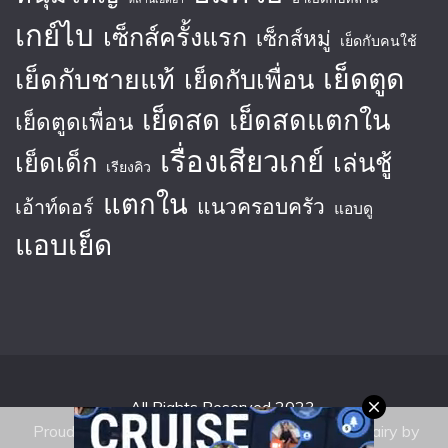
เกย์ไบ
เซ็กส์ครั้งแรก
เซ็กส์หมู่
เย็ดกับคนใช้
เย็ดตูด
เย็ดกับชายแท้
เย็ดกับเพื่อน
เย็ดสด
เย็ดสดแตกใน
เย็ดตูดเพื่อน
เรื่องเสียวเกย์
เย็ดเด็ก
เล่นชู้
เรียงคิว
แตกใน
แนวครอบครัว
เอ้าท์ดอร์
แอบดู
แอบเย็ด
All Rights Reserved 2023.
Proudly powered by WordPress
|
Theme: Fairy by