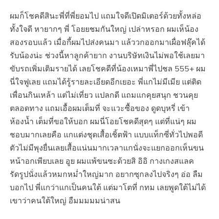
ผมก็โชคดีสินะพี่ที่พี่ยอมไป แถมใจดีเปิดมิเตอร์ด้วยทั้งหล่อ
ทั้งใจดี หายากๆ พี่ โอยยชมกันใหญ่ เปล่าหรอก ผมเห็น้อง
สองรอบแล้ว เมื่อกี้ผมไปส่งคนมา แล้ววกออกมาเผื่อฟลุ๊คได้
รับน้องน่ะ ช่วงนี้หาลูกค้ายาก งานบริษัทเงินไม่พอใช้เลยมา
ขับรถเพิ่มเติมรายได้ เลยโชคดีที่น้องเหมาพี่ไปชล 555+ ผม
นี่ใจฟูเลย แถมได้รู้รายละเอียดอีกเยอะ พี่แกไม่มีเมีย แต่ติด
เพื่อนกินเหล้า แต่ไม่เที่ยว แปลกดี แถมแกคุยสนุก ชวนคุย
ตลอดทาง แถมเอื้อผมเต็มที่ จะแวะซื้อของ ดูดบุหรี่ เข้า
ห้องน้ำ เต็มที่ขอให้บอก ผมนี่โอยโชคดีสุดๆ แต่ที่แน่ๆ ผม
ชอบมากเลยคือ แกแต่งชุดเสื้อเชิ้ตฟ้า แบบแท็กซี่ทั่วไปพอดี
ตัวไม่มีพุงยื่นเลยเสื้อแน่นมากเวลาแกนั่งจะแยกออกเห็นขน
หน้าอกเพียบเลย อูย ผมแพ้ขนซะด้วยสิ อิอิ กางเกงสแลค
รัดรูปนั่งแล้วหมกหม่ำใหญ่มาก อยากซุกลงไปจริงๆ อ่อ ลืม
บอกไป พี่แกว่าแกเป็นคนใต้ แต่มาโตที่ กทม เลยพูดใต้ไม่ได้
เขาว่าคนใต้ใหญ่ อืมมมมมน่าสน