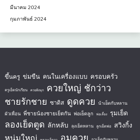
มีนาคม 2024
กุมภาพันธ์ 2024
ครอบครัว
ข่มขืน
คนในเครื่องแบบ
ขึ้นครู
ควยใหญ่
ชักว่าว
ครูเย็ดนักเรียน
ควยฝังมุก
ชายรักชาย
ดูดควย
ซาดิส
น้าเย็ดกับหลาน
รุมเย็ด
พี่ชายน้องชายเย็ดกัน
พ่อเย็ดลูก
ผัวเพื่อน
พ่อเลี้ยง
ลองเย็ดตูด
ลักหลับ
สวิงกิ้ง
ลุงเย็ดหลาน
ลูกเย็ดพ่อ
อมควย
หนุ่มใหญ่
อาเย็ดกับหลาน
หลานเย็ดอา