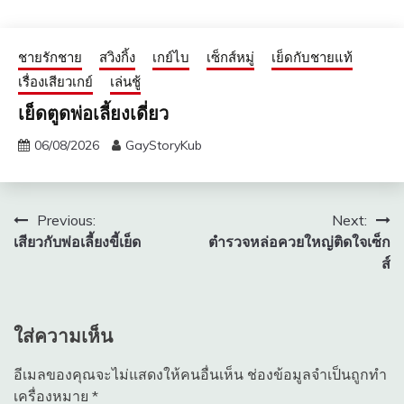
ชายรักชาย
สวิงกิ้ง
เกย์ไบ
เซ็กส์หมู่
เย็ดกับชายแท้
เรื่องเสียวเกย์
เล่นชู้
เย็ดตูดพ่อเลี้ยงเดี่ยว
06/08/2026
GayStoryKub
แนะแนว
Previous:
Next:
เสียวกับพ่อเลี้ยงขี้เย็ด
ตำรวจหล่อควยใหญ่ติดใจเซ็ก
เรื่อง
ส์
ใส่ความเห็น
อีเมลของคุณจะไม่แสดงให้คนอื่นเห็น
ช่องข้อมูลจำเป็นถูกทำ
เครื่องหมาย
*