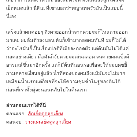
เย็ดหมดแล้ว นี่สินะที่เขาบอกว่าพญาเทครัวมันเป็นแบบนี้
นี่เอง
เสร็จแล้วผมค่อยๆ ดึงควยออกน้ำจากควยผมก็ไหลตามออก
มาเลย ผมล้มตัวลงนอน ต้นก็เข้ามากอดผมทันที ผมก็ไม่ได้
ว่าอะไรมันก็เป็นเรื่องปกติที่เมียจะกอดผัว แต่ต้นมันไม่ได้แค่
กอดอย่างเดียว มือมันก็จับควยผมเล่นตลอด จนควยผมแข็งมี
อารมณ์ขึ้นมาอีกครั้ง แต่ก็มีต้นที่นอนรอเพื่อจะให้ผมบดขยี้
กามคลายเงี่ยนอยู่แล้ว น้ำที่สองของผมถึงแม้มันจะไม่มาก
เหมือนน้ำแรกแต่ก็พอที่จะให้ความชุ่มช่ำในรูของต้นได้
ก่อนที่เราทั้งคู่จะนอนหลับไปในคืนแรก
อ่านตอนแรกได้ที่นี่
ตอนแรก :
ลักเย็ดตูดลูกเลี้ยง
ตอนจบ :
วางแผนเย็ดตูดลูกเลี้ยง