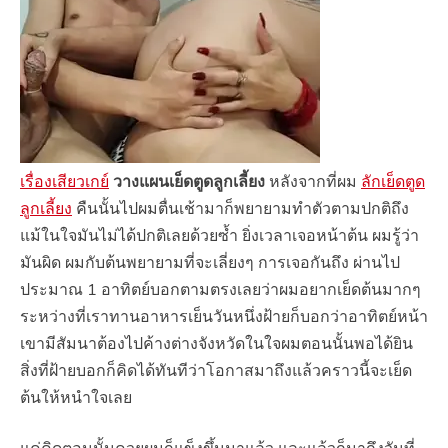
เรื่องเสียวเกย์
วางแผนเย็ดตูดลูกเลี้ยง
หลังจากที่ผม
ลักเย็ดตูด
ลูกเลี้ยง
คืนนั้นไปผมตื่นเช้ามาก็พยายามทำตัวตามปกติถึง
แม้ในใจมันไม่ได้ปกติเลยด้วยซ้ำ ยิ่งเวลาเจอหน้าต้น ผมรู้ว่า
มันผิด ผมกับต้นพยายามที่จะเลี่ยงๆ การเจอกันถึง ผ่านไป
ประมาณ 1 อาทิตย์บอกตามตรงเลยว่าผมอยากเย็ดต้นมากๆ
ระหว่างที่เราทานอาหารเย็นวันหนึ่งฝ้ายก็บอกว่าอาทิตย์หน้า
เขามีสัมนาต้องไปค้างต่างจังหวัดในใจผมตอนนั้นพอได้ยิน
สิ่งที่ฝ้ายบอกก็คิดได้ทันทีว่าโอกาสมาถึงแล้วคราวนี้จะเย็ด
ต้นให้หนำใจเลย