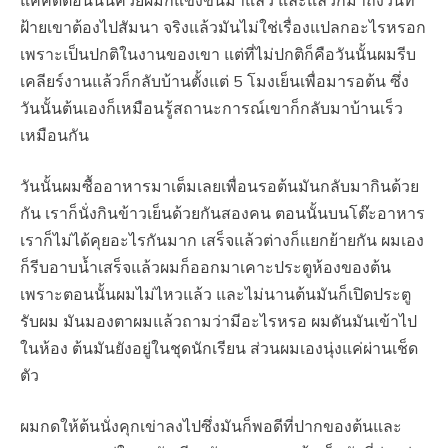
แค่คิดตอนนั้นควยผมก็แข็งขึ้นมาแล้ว และแล้วก็มาถึงวันที่
ฝ้ายเขาต้องไปสัมนา จริงแล้วมันไม่ใช่เรื่องแปลกอะไรหรอก
เพราะเป็นปกติในงานของเขา แต่ที่ไม่ปกติก็คือวันนั้นผมรีบ
เคลียร์งานแล้วก็กลับบ้านตั้งแต่ 5 โมงเย็นเพื่อมารอต้น ซึ่ง
วันนั้นต้นเองก็เหมือนรู้สถานะการณ์เขาก็กลับมาบ้านเร็ว
เหมือนกัน
วันนั้นผมซื้ออาหารมาเต็มเลยเพื่อนรอต้นมันกลับมากินด้วย
กัน เราก็นั่งกินข้าวเย็นด้วยกันสองคน ตอนนั้นบนโต๊ะอาหาร
เราก็ไม่ได้คุยอะไรกันมาก เสร็จแล้วต่างก็แยกย้ายกัน ผมเอง
ก็รีบอาบน้ำเสร็จแล้วผมก็ออกมาเคาะประตูห้องของต้น
เพราะตอนนั้นผมไม่ไหวแล้ว และไม่นานต้นมันก็เปิดประตู
รับผม มันมองตาผมแล้วถามว่ามีอะไรหรอ ผมดันมันเข้าไป
ในห้อง ต้นมันยังอยู่ในชุดนักเรียน ส่วนผมเองนุ่งแค่ผ่านเช็ด
ตัว
ผมกดให้ต้นนั่งคุกเข่าลงไปซึ่งมันก็พอดีที่ปากของต้นและ