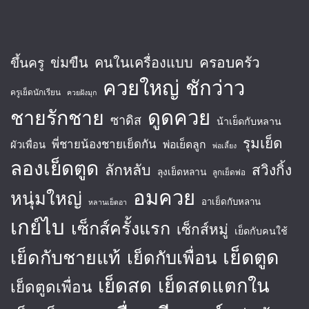
ครอบครัว
ข่มขืน
คนในเครื่องแบบ
ขึ้นครู
ควยใหญ่
ชักว่าว
ครูเย็ดนักเรียน
ควยฝังมุก
ชายรักชาย
ดูดควย
ซาดิส
น้าเย็ดกับหลาน
รุมเย็ด
พี่ชายน้องชายเย็ดกัน
พ่อเย็ดลูก
ผัวเพื่อน
พ่อเลี้ยง
ลองเย็ดตูด
ลักหลับ
สวิงกิ้ง
ลุงเย็ดหลาน
ลูกเย็ดพ่อ
อมควย
หนุ่มใหญ่
อาเย็ดกับหลาน
หลานเย็ดอา
เกย์ไบ
เซ็กส์ครั้งแรก
เซ็กส์หมู่
เย็ดกับคนใช้
เย็ดตูด
เย็ดกับชายแท้
เย็ดกับเพื่อน
เย็ดสด
เย็ดสดแตกใน
เย็ดตูดเพื่อน