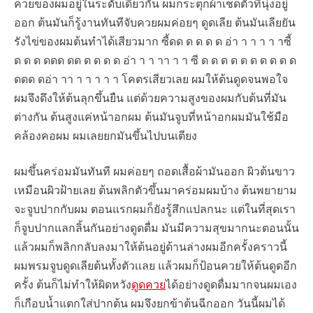
ควยของผมอยู่ในระดับเดียวกัน ผมกระตุกผ้าเช็ดตัวที่นุ่งอยู่
ออก ต้นมันก็รู้งานทันทีจับควยผมค่อยๆ ดูดเลีย ต้นมันเลียยัน
รังไข่ของผมต้นทำได้เสียวมาก ซี้ดด ด ด ด ด อ่า า า า า าซี้
ด ด ด ดดด ดด ด ด ด ด อ่า า า าา า า ซี ด ด ด ด ด ด ด ด ด ด
ดดด ดอ่า าา า า า า า โคตรเสียวเลย ผมให้ต้นดูดจนพอใจ
ผมจึงดึงให้ต้นลุกขึ้นยืน แต่ด้วยความสูงของผมกับต้นที่มัน
ต่างกัน ต้นสูงแค่หน้าอกผม ต้นมันจูบที่หน้าอกผมมันใช้มือ
คล้องคอผม ผมเลยยกมันขึ้นไปบนเตียง
ผมขึ้นคร่อมมันทันที ผมค่อยๆ ถอดเสื้อผ้ามันออก ผิวต้นขาว
เหมือนผิวฝ้ายเลย ต้นพลิกตัวขึ้นมาคร่อมผมบ้าง ต้นพยายาม
จะจูบปากกับผม ตอนแรกผมก็ยังรู้สึกแปลกนะ แต่ในที่สุดเรา
ก็จูบปากแลกลิ้นกันอย่างดูดดื่ม มันมีความสุขมากนะตอนนั้น
แล้วผมก็พลิกกลับลงมาให้ต้นอยู่ด้านล่างผมอีกครั้งคราวนี้
ผมพรมจูบดูดเลียต้นทั้งตัวเเลย แล้วผมก็ป้อนควยให้ต้นดูดอีก
ครั้ง ต้นก็ไม่ทำให้ผิดหวัง
ดูดควย
ได้อย่างดูดดื่มมากจนผมเอง
ก็เกือบน้ำแตกใส่ปากต้น ผมจึงยกข้าต้นฉีกออก วันนี้ผมได้