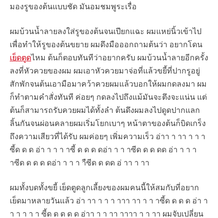
มองรูของต้นแบบชัด มันอมชมพูระเรื่อ
ผมบ้วนน้ำลายลงใส่รูของต้นจนเปียกแฉะ ผมแหย่นิ้วเข้าไป
เพื่อทำให้รูของต้นขยาย ผมดึงมือออกถามต้นว่า อยากโดน
เย็ดตูด
ไหม ต้นก็ตอบทันทีว่าอยากครับ ผมบ้วนน้ำลายอีกครั้ง
ลงที่หัวควยของผม ผมเอาหัวควยมาจ่อที่แล้วขยี้ที่ปากรูอยู่
สักพักจนต้นเอามือมาคว้าควยผมแล้วบอกให้ผมกดลงมา ผม
ก็ทำตามคำสั่งทันที ค่อยๆ กดลงไปถึงแม้มันจะตึงจะแน่น แต่
ต้นก็สามารถรับควยผมได้ทั้งลำ ต้นดึงผมลงไปดูดปากแลก
ลิ้นกันจนผ่อนคลายผมเริ่มโยกเบาๆ หน้าตาของต้นก็บิดเกร็ง
ถึงความเสียวที่ได้รับ ผมค่อยๆ เพิ่มความเร็ว อ่าา า าา า า า
ซี้ด ด ด อ่า า า า าซี้ ด ด ด ดอ่า า า าซีด ด ด ดด อ่า า า า
าซีด ด ด ด ดอ่า า า า าืซีด ด ดด อ่ าา า าา
ผมทั้งบดทั้งขยี้ เย็ดตูดลูกเลี้ยงของผมคนนี้ให้สมกับที่อยาก
เย็ดมาหลายวันแล้ว อ่า าา า า า าาา าา า า าซี้ด ด ด ด อ่า า
า า า า า ซี้ด ด ด ด ด อ่าา า า าา าาาา า า าา ผมจับเปลี่ยน