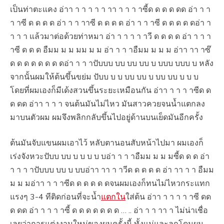
เป็นท่าตะแคง อ่าา า า า า า าา า า า าซี้ด ด ด ด ดด อ่า า า
า าซี ด ด ด ด อ่า า า าาซี ด ด ด ด อ่า า า าซี ด ด ด ด ดอ่า า
า า า แล้วมาต่อด้วยท่าหมา อ่า า า า า าวี ด ด ด ด อ่า า า า
าซี ด ด ด อืมม ม ม มม ม ม อ่า า า าอืมม ม ม ม อ่าา าา าซ๊
ด ด ด ด ด ด ด ดอ่า า า าปับบบ บบ บบ บบ บ บบบ บบบ บ หลัง
จากนั้นผมให้ต้นขึ้นขย่ม ปับบ บ บ บบ บบ บ บบ บบ บ บ บ
โดยที่ผมเองก็มีเด้งสวนขึ้นระยะเหมือนกัน อ่าา า า า าซีด ด
ด ดด อ่าา า า า จนต้นมันไม่ไหว มันสาวควยจนน้ำแตกลง
มาบนตัวผม ผมจึงพลิกกลับขึ้นไปอยู่ด้านบนเย็ดมันอีกครั้ง
ต้นมันจับแขนผมเอาไว้ หลับตานอนสับหน้าไปมา ผมเองก็
เร่งจังหวะปับบ บบ บ บ บ บ บอ่า า า าอืมม ม ม มซี้ด ด ด อ่า
า า า าปับบบ บบ บ บบอ่าา าา า าวีด ด ด ด ด อ่า าา า า อืมม
ม ม มอ่าา า า าซีด ด ด ด ด ดจนผมเองก็ทนไม่ไหวกระแทก
แรงๆ 3-4 ทีติดก่อนที่จะน้ำ
แตกใน
ใส่ต้น อ่าา า า า า าซี ดด
ด ดด อ่า า า า าซี้ ด ด ด ด ด ด ด … .. อ่า า า าา า ไม่น่าเชื่อ
เลยว่าการแต่งงานใหม่ของผมครั้งนี้ ทั้งแม่และลูกโดนผม