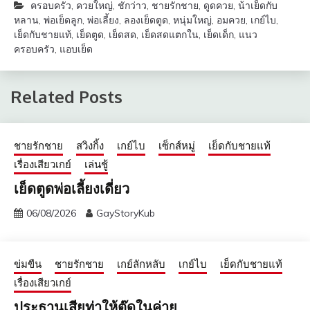
ครอบครัว
,
ควยใหญ่
,
ชักว่าว
,
ชายรักชาย
,
ดูดควย
,
น้าเย็ดกับ
หลาน
,
พ่อเย็ดลูก
,
พ่อเลี้ยง
,
ลองเย็ดตูด
,
หนุ่มใหญ่
,
อมควย
,
เกย์ไบ
,
เย็ดกับชายแท้
,
เย็ดตูด
,
เย็ดสด
,
เย็ดสดแตกใน
,
เย็ดเด็ก
,
แนว
ครอบครัว
,
แอบเย็ด
Related Posts
ชายรักชาย
สวิงกิ้ง
เกย์ไบ
เซ็กส์หมู่
เย็ดกับชายแท้
เรื่องเสียวเกย์
เล่นชู้
เย็ดตูดพ่อเลี้ยงเดี่ยว
06/08/2026
GayStoryKub
ข่มขืน
ชายรักชาย
เกย์ลักหลับ
เกย์ไบ
เย็ดกับชายแท้
เรื่องเสียวเกย์
ประธานเสียท่าให้ตุ๊ดในค่าย