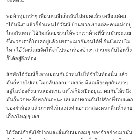
โชคดีว่ะ!”
พอห้าทุ่มกว่าๆ เพื่อนคนอื่นก็กลับไปหมดแล้ว เหลือแค่ผม
“ไอ้หนึ่ง” แล้วก็จ๋าแฟนไอ้วัฒน์ บ้านพวกเราแต่ละคนแม่งอยู่
ไกลกันหมด ไอ้วัฒน์เลยชวนให้พวกเราค้างที่บ้านมันซะเลย
ซึ่งพวกเราก็โอเคอยู่แล้ว เพราะเมากันจนได้ที่ ยืนยังแทบไม่
ไหว ไอ้วัฒน์เลยจัดให้จ๋าไปนอนห้องข้างๆ ส่วนผมกับไอ้หนึ่ง
ก็ได้อยู่อีกห้อง
สักพักไอ้วัฒน์ก็เอาหมอนกับผ้าห่มไปให้จ๋าในห้องนั้น แล้ว
มันก็หายไปเลย ไม่กลับออกมาเลยว่ะ มีแต่เสียงคุยกันเบาๆ
อยู่ในห้องตั้งนานสองนาน แต่ไฟก็ยังเปิดอยู่นะ ผมกับไอ้หนึ่ง
มันก็พวกทะลึ่งพอกันอะนะ เลยแอบชวนกันไปส่องที่รอยแตก
ของฝาห้อง แล้วภาพที่เห็นแม่งทำเอาเราสองคนกลืนน้ำลาย
เอื้อกใหญ่ๆ เลย
ไอ้วัฒน์กำลังใช้ปากและลิ้นกับนมกลมๆ ของจ๋าอย่างเมามัน