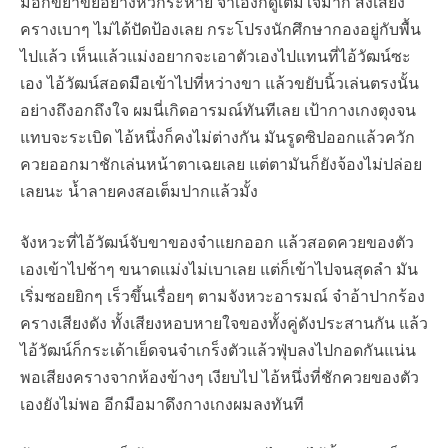
มือก็ขยำขยี้อย่างหิวกระหาย จ๋าเองก็ดูเต็มใจมาก ส่งเสียง
ครางเบาๆ ไม่ได้ปัดป้องเลย กระโปรงนักศึกษากองอยู่กับพื้น
ไปแล้ว เห็นแล้วแม่งอยากจะเอาตัวเองไปแทนที่ไอ้วัฒน์ซะ
เอง ไอ้วัฒน์สอดมือเข้าไปที่หว่างขา แล้วขยับนิ้วเล่นตรงนั้น
อย่างถึงอกถึงใจ ผมนี่เกิดอารมณ์ทันทีเลย เป้ากางเกงตุงจน
แทบจะระเบิด ไอ้หนึ่งก็คงไม่ต่างกัน มันรูดซิปออกแล้วควัก
ควยออกมาชักเล่นหน้าตาเฉยเลย แต่ตามันก็ยังจ้องไม่ปล่อย
เลยนะ น้ำลายคงสอเต็มปากแล้วมั้ง
จังหวะที่ไอ้วัฒน์จับขาของจ๋าแยกออก แล้วสอดควยของตัว
เองเข้าไปช้าๆ ขนาดแม่งไม่เบาเลย แต่ก็เข้าไปจนสุดลำ มัน
เริ่มซอยยิกๆ เร็วขึ้นเรื่อยๆ ตามจังหวะอารมณ์ จ๋าอ้าปากร้อง
ครางเสียงดัง ทั้งเสียงหอบหายใจของทั้งคู่ดังประสานกัน แล้ว
ไอ้วัฒน์ก็กระเด้าเย็ดจนจ๋าเกร็งตัวแล้วฟุ่บลงไปกอดกันแน่น
พอเสียงครางจากห้องข้างๆ เงียบไป ไอ้หนึ่งที่ชักควยของตัว
เองยังไม่พอ อีกมือมาดึงกางเกงผมลงทันที