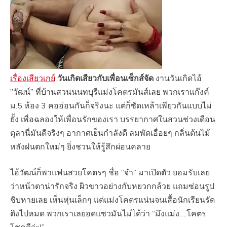
เรื่องเสียวเกย์
วันเกิดเสียวกับเพื่อนเซ็กส์จัด
งานวันเกิดไอ้
”วัฒน์” ที่บ้านสวนนนทบุรีแม่งโคตรมันส์เลย พวกเราแก๊งค์
ม.5 ห้อง 3 คออ่อนกันก็จริงนะ แต่ก็ซัดเหล้าเพียวกันแบบไม่
ยั้ง เพื่อฉลองให้เพื่อนรักของเรา บรรยากาศในสวนช่วงเดือน
ตุลานี่มันดีจริงๆ อากาศเย็นกำลังดี ลมพัดเอื่อยๆ กลิ่นต้นไม้
หลังฝนตกใหม่ๆ ยิ่งชวนให้รู้สึกผ่อนคลาย
ไอ้วัฒน์ก็พาแฟนสวยโคตรๆ ชื่อ “จ๋า” มาเปิดตัว ยอมรับเลย
ว่าหน้าตาน่ารักจริง ผิวขาวอย่างกับหยวกกล้วย แถมซ่อนรูป
ชิบหายเลย เห็นหุ่นเล็กๆ แต่แม่งโคตรแน่นจนเสื้อนักเรียนรัด
ตึงไปหมด พวกเราเลยอดแซวมันไม่ได้ว่า “มึงแม่ง….โคตร