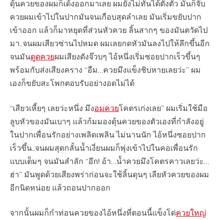
ดุ้นควยของผมก็เด้งออกมาเลย ผมยังไม่ทันได้ตั้งตัว มันก็จับ
ควยผมเข้าไปในปากมันจนเกือบสุดลำเลย มันเริ่มขยับปาก
เข้าออก แล้วก็มาหยุดที่ส่วนหัวควย ลิ้นสากๆ ของมันตวัดไป
มา..จนผมเสียวซ่านไปหมด ผมเลยกดหัวมันลงไปให้ลึกขึ้นอีก
จนมัน
ดูดควย
ผมเสียงดังจ๊วบๆ ไอ้หนึ่งเริ่มซอยปากเร็วขึ้นๆ
พร้อมกับส่งเสียงคราง “อืม…ควยมึงแข็งชิบหายเลยว่ะ” ผม
เองก็ขยับสะโพกตอบรับอย่างอดไม่ได้
“เสียวเหี้ยๆ เลยว่ะหนึ่ง มึง
อมควย
โคตรเก่งเลย” ผมเริ่มใช้มือ
ลูบหัวของมันเบาๆ แล้วก้มมองดุ้นควยของตัวเองที่กำลังอยู่
ในปากเพื่อนรักอย่างเพลิดเพลิน ไม่นานนัก ไอ้หนึ่งซอยปาก
เร็วขึ้น..จนผมสุดกลั้นน้ำเงี่ยนผมก็พุ่งเข้าไปในคอเพื่อนรัก
แบบเต็มๆ จนมันสำลัก “อึก! อ้า…น้ำควยมึงโคตรคาวเลยว่ะ…
ฮ่า” มันพูดด้วยเสียงพร่าก่อนจะใช้ลิ้นดุนๆ เลียหัวควยของผม
อีกนิดหน่อย แล้วถอนปากออก
จากนั้นผมก็กำท่อนควยของไอ้หนึ่งที่ตอนนี้แข็งโด่
ควยใหญ่