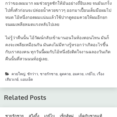
กว่าของผมมาก ผมช่วยรูดชักให้มันอย่างถี่ยิบเลย จนมันเกร็ง
ไปทั้งตัวก่อนจะปล่อยน้ำควยขาวๆ ออกมาเปื้อนเต็มมือผมไป
หมด ไอ้หนึ่งกอดผมแน่นแล้วใช้ปากดูดอมควยให้ผมอีกยก
จนผมเพลียหมดแรงหลับไปเลย
ไม่รู้ว่าคืนนั้น ไอ้วัฒน์กลับเข้ามานอนในห้องตอนไหน มันก็
คงจะเพลียเหมือนกัน มันคงไม่มีทางรู้หรอกว่าเกิดอะไรขึ้น
กับเราสองคน ทุกวันนี้ผมกับไอ้หนึ่งยังติดใจงานฉลองวันเกิด
คืนนั้นที่สวนนนท์อยู่เลย..
ควยใหญ่
,
ชักว่าว
,
ชายรักชาย
,
ดูดควย
,
อมควย
,
เกย์ไบ
,
เรื่อง
เสียวเกย์
,
แอบเย็ด
Related Posts
ชายรักชาย
สวิงกิ้ง
เกย์ไบ
เซ็กส์หมู่
เย็ดกับชายแท้