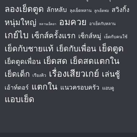
ลองเย็ดตูด
ลักหลับ
สวิงกิ้ง
ลุงเย็ดหลาน
ลูกเย็ดพ่อ
อมควย
หนุ่มใหญ่
อาเย็ดกับหลาน
หลานเย็ดอา
เกย์ไบ
เซ็กส์ครั้งแรก
เซ็กส์หมู่
เย็ดกับคนใช้
เย็ดตูด
เย็ดกับชายแท้
เย็ดกับเพื่อน
เย็ดสด
เย็ดสดแตกใน
เย็ดตูดเพื่อน
เรื่องเสียวเกย์
เย็ดเด็ก
เล่นชู้
เรียงคิว
แตกใน
แนวครอบครัว
เอ้าท์ดอร์
แอบดู
แอบเย็ด