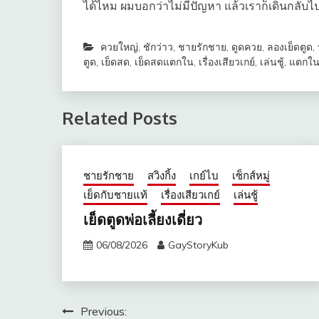
ได้ไหม ผมบอกว่าไม่มีปัญหา แล้วเราก็เดินกลับไป
ควยใหญ่
,
ชักว่าว
,
ชายรักชาย
,
ดูดควย
,
ลองเย็ดตูด
,
ตูด
,
เย็ดสด
,
เย็ดสดแตกใน
,
เรื่องเสียวเกย์
,
เล่นชู้
,
แตกใ
Related Posts
ชายรักชาย
สวิงกิ้ง
เกย์ไบ
เซ็กส์หมู่
เย็ดกับชายแท้
เรื่องเสียวเกย์
เล่นชู้
เย็ดตูดพ่อเลี้ยงเดี่ยว
06/08/2026
GayStoryKub
แนะแนว
Previous: