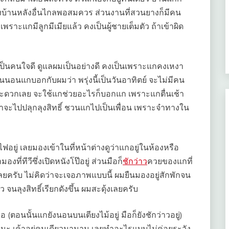
ห่างบ้านหลังอื่นไกลพอสมควร ส่วนงานที่สวนยางก็มีคน
พราะแกมีลูกมีเมียแล้ว คงเป็นผู้ชายเต็มตัว ถ้าเข้าผิด
าแกเป็นคนใจดี ดูแลผมเป็นอย่างดี คงเป็นเพราะแกคงเหงา
 ก่อนนอนแกบอกกับผมว่า พรุ่งนี้เป็นวันอาทิตย์ จะไม่มีคน
ะดวกเลย จะใช้แกช่วยอะไรก็บอกแก เพราะแกตื่นเช้า
่าจะไปปลุกลุงสิทธิ์ ชวนแกไปเป็นเพื่อน เพราะจำทางใน
ยู่ เลยมองเข้าในที่หน้าต่างดูว่าแกอยู่ในห้องหรือ
ที่ทีวีซึ่งเปิดหนังโป๊อยู่ ส่วนมือก็
ชักว่าว
ควยของแกที่
เลยครับ ไม่คิดว่าจะเจอภาพแบบนี้ ผมยืนมองอยู่สักพักจน
ัว จนลุงสิทธิ์เรียกดังขึ้น ผมสะดุ้งเลยครับ
 (ตอนนั้นแกยังนอนบนเตียงไม้อยู่ มือก็ยังชักว่าวอยู่)
ษนะ เค้าอยู่คนเดียวมานาน เลยทำอะไรแบบไม่ค่อยระวัง