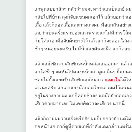
แกพูดแบบกลัวๆ กลัวว่าผมจะหาว่าแกเป็นเกย์ ผมก็
กลับไปที่บ้าน ลุงก็จับแขนผมเอาไว้ แล้วบอกว่
เสื้อ แล้วก็ถอดเสื้อและกางเกงผม มือแกสั่นอย่า
เลยว่าเป็นครั้งแรกของแก เพราะแกไม่มีการโล้ม
ก้มโค้ง เอามือจับต้นยางไว้ แล้วแกก็จะสอดใส่
ช้าๆ หน่อยนะครับ ไม่มีน้ำเลยมันจะฝืด แกก็ตอบว
แล้วแกก็ชักว่าวสักพักจนน้ำหล่อแกออกมา แล้วแ
แกใส่ช้าๆ ผมหันไปมองหน้าแก ดูแกตื่นๆ ยิ้มปนเค
ซอยไม่ยั้งเลยครับ สักพักแกก็บอกว่า
แตกใน
ได้ไห
เอวนะครับ แกเอาสองมือกอดโอบเอวผมไว้แน่นเลยครั
อยู่ในร่างกายผม แกก็ค่อยช้าลง แต่มือยังกอดเ
เสียวควยมากเลย ไม่เคยคิดว่าจะเสียวขนาดนี้
แล้วก็ถามผมว่าเสร็จหรือยัง ผมก็บอกว่ายัง แต่ไม
ต่อหน้าแก ตาก็ดูที่ควยแกที่กำลังแดงกล่ำ แต่เร