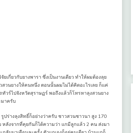
จัยเกี่ยวกับยางพารา ซึ่งเป็นงานเดียว ทำให้ผมต้องลุย
อชาวสวนยางให้คนหนึ่ง ตอนนั้นผมไม่ได้คิดอะไรเลย ก็แค่
งรถทัวร์ไปจังหวัดสุราษฏร์ พอถึงแล้วก็โทรหาลุงสวนยาง
บะมาครับ
 รูปร่างลุงสิทธิ์ก็อย่างว่าครับ ชาวสวนชาวนา สูง 170
 หลังจากที่คุยกันก็ได้ความว่า แกมีลูกแล้ว 2 คน ส่งมา
 จะกลับมาเดือนละครั้ง ตัวแกเองก็อยู่คนเดียว บ้านแกก็