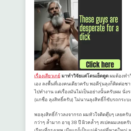
เรื่องเสียวเกย์
มาทำวิจัยแต่โดนเย็ดตูด
ผมต้องทำวิ
เอง ลงพื้นที่เองคนเดียวครับ พอดีรุ่นลุงก็ติดต่
ไปทำงาน แต่เรื่องมันไม่เป็นอย่างนั้นครับผม นั่
(แกชื่อ ลุงสิทธิ์ครับ) ไม่นานลุงสิทธิ์ก็ขับรถกระ
พอลุงสิทธิ์ก้าวลงจากรถ ผมหัวใจติดตุ๊บๆ เลยครับ
กว่าๆ ล้ำมาก อายุ 38 ปี ผิวคล้ำๆ สเปคผมเลยครับ
เรียนที่กรุงเทพ เมียแกก็เป็นแม่ค้าอยู่ที่หาดใหญ่