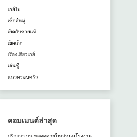
เกย์ไบ
เซ็กส์หมู่
เย็ดกับชายแท้
เย็ดเด็ก
เรื่องเสียวเกย์
เล่นชู้
แนวครอบครัว
คอมเมนต์ล่าสุด
ปริญญา
บน
ขอดูดควยใหญ่หนุ่มโรงงาน