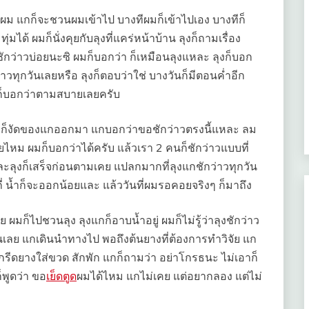
็นผม แกก็จะชวนผมเข้าไป บางทีผมก็เข้าไปเอง บางทีก็
มได้ ผมก็นั่งคุยกับลุงที่แคร่หน้าบ้าน ลุงก็ถามเรื่อง
็ชักว่าวบ่อยนะซิ ผมก็บอกว่า ก็เหมือนลุงแหละ ลุงก็บอก
่าวทุกวันเลยหรือ ลุงก็ตอบว่าใช่ บางวันก็มีตอนค่ำอีก
ก็บอกว่าตามสบายเลยครับ
ีๆ แกก็งัดของแกออกมา แกบอกว่าขอชักว่าวตรงนี้แหละ ลม
้วยไหม ผมก็บอกว่าได้ครับ แล้วเรา 2 คนก็ชักว่าวแบบที่
ะลุงก็เสร็จก่อนตามเคย แปลกมากที่ลุงแกชักว่าวทุกวัน
 น้ำก็จะออกน้อยและ แล้ววันที่ผมรอคอยจริงๆ ก็มาถึง
ผมก็ไปชวนลุง ลุงแกก็อาบน้ำอยู่ ผมก็ไม่รู้ว่าลุงชักว่าว
นเลย แกเดินนำทางไป พอถึงต้นยางที่ต้องการทำวิจัย แก
ิจัย กรีดยางใส่ขวด สักพัก แกก็ถามว่า อย่าโกรธนะ ไม่เอาก็
็พูดว่า ขอ
เย็ดตูด
ผมได้ไหม แกไม่เคย แต่อยากลอง แต่ไม่