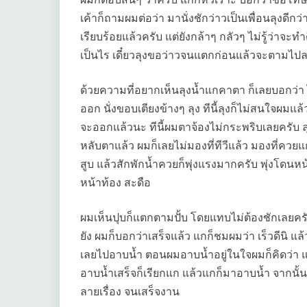
เค้าก็ถามผมต่อว่า มานั่งชักว่าวเป็นเพื่อนลุงดีก
เรียบร้อยแล้วครับ แต่ยังกล้าๆ กลัวๆ ไม่รู้ว่าจะ
เป็นไร เดี๋ยวลุงขอว่าวจนแตกก่อนแล้วจะตามไป
ด้วยความที่อยากเห็นลุงน้ำแกคาตา ก็เลยบอกว่า ไ
ออก นั่งขอบเตียงข้างๆ ลุง ทีนี้ลุงก็ไม่สนใจผมแ
จะออกแล้วนะ ทีนี้ผมตาจ้องไม่กระพริบเลยครับ ลุงเร
หลับตาแล้ว ผมก็เลยไม่มองที่ทีวีแล้ว มองที่คว
สูบ แล้วสักพักน้ำควยก็พุ่งแรงมากครับ พุ่งโดน
หน้าท้อง สะดือ
ผมเห็นปุบก็แตกตามปั้บ โดยแทบไม่ต้องชักเลยคร
ยัง ผมก็บอกว่าเสร็จแล้ว แกก็ชมผมว่า เร็วดีนิ
เลยไปอาบน้ำ ตอนผมอาบน้ำอยู่ในใจผมก็คิดว่า 
อาบน้ำเสร็จก็เรียกแก แล้วแกก็มาอาบน้ำ จากนั
ลายเรื่อง จนเสร็จงาน