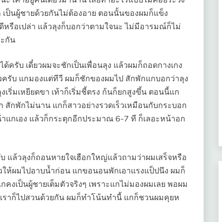
ว่า เป็นผู้ชายด้วยกันไม่ต้องอาย ตอนนั้นของผมก็แข็ง
ทำดีหรือเปล่า แล้วลุงก็บอกว่าตามใจนะ ไม่มีอารมณ์ก็ไม่
ละกัน
ด้ครับ เดี๋ยวผมจะชักเป็นเพื่อนลุง แล้วผมก็ถอดกางเกง
ล้วครับ แกมองแต่ทีวี ผมก็ชักของผมไป สักพักแกบอกว่าลุง
ิ่มเหยียดขา เท้าก็เริ่มชี้ตรง ก้นก็ยกสูงขึ้น ตอนนี้แก
ยแก สักพักไม่นาน แกก็สาวอย่างรวดเร็วเหมือนกับกระบอก
หน้าแกเอง แล้วก็กระตุกอีกประมาณ 6-7 ที ก็เลอะหน้าอก
ับ แล้วลุงก็ถอนหายใจเฮือกใหญ่แล้วถามว่าผมเสร็จหรือ
 แล้วให้ผมไปอาบน้ำก่อน แกขอนอนพักเอาแรงแป็ปนึง ผมก็
แกคงเป็นผู้ชายเต็มตัวจริงๆ เพราะแกไม่มองผมเลย พอผม
้นเราก็ไปสวนด้วยกัน ผมก็ทำโน้นทำนี้ แกก็ชวนผมคุยห