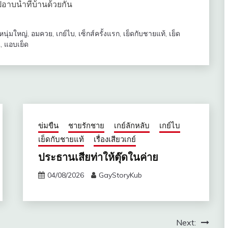
อาบน้ำที่บ้านด้วยกัน
หนุ่มใหญ่
,
อมควย
,
เกย์ไบ
,
เซ็กส์ครั้งแรก
,
เย็ดกับชายแท้
,
เย็ด
น
,
แอบเย็ด
ข่มขืน
ชายรักชาย
เกย์ลักหลับ
เกย์ไบ
เย็ดกับชายแท้
เรื่องเสียวเกย์
ประธานเสียท่าให้ตุ๊ดในค่าย
04/08/2026
GayStoryKub
Next: