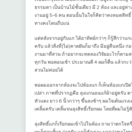
ธรรมดา เป็นบ้านไม้ชั้นเดียว มี 2 ห้อง และอยู่
งานอยู่ 5-6 คน ตอนนั้นในใจก็คิดว่าคงหมดสิทธิ์ เ
ทางคงโดนถีบแน่
แต่หลังจากอยู่กับแก ได้อาทิตย์กว่าๆ ก็รู้สึกว่
ครับ แล้วสิ่งที่(ไม่)คาดฝันก็มาถึง มีอยู่คืนหนึ่ง
งานมาที่สวน ถ้าอยากจะทดลองวิจัยอะไรก็ตามส
ทุกวัน พอตอนเช้า ประมาณตี 4 ผมก็ตื่น แล้วกะว
สวนไม่ค่อยได้
พอผมออกจากห้องจะไปห้องแก ก็เห็นห้องแกเปิดไฟอ
เปล่า ภาพที่ปรากฏคือ ลุงแกนอนแก้ผ้าอยู่ครับ ตามอง
หัวแดง ยาว 6 นิ้วกว่าๆ ขึ้นลงช้าๆ ผมใจเต้นแรง
เคลิ้มครับ เคลิ้มจนลุงสิทธิ์เรียกผม โดยที่ผมไม่รู้ต
ลุงสิทธิ์แกก็เรียกผมเข้าไปในห้อง ถามว่าตกใจหรือ
ผมก็ตอบสั้นๆ ว่าครับ แกก็หัวเราะ บอกว่าขอโท