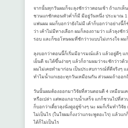
จากนั้นทุกวันผมก็จะลุงชักว่าวตอนเช้า ถ้าแกเห
ชวนแกชักตอนหัวค่ำก็มี มีอยู่วันหนึ่ง ประมาณ 1 ทุ่
แฟนผม ผมก็บอกว่ายังไม่มี เค้าก็บอกว่าอย่างนี้ก
ว่า เค้าไม่มีทางเลือก ผมก็ลองถามว่า แล้วลุงชักว
รอบ และก็ขอโทษผมที่ชักว่าวแบบไม่เกรงใจ ผม
ลุงบอกว่าตอนนี้ก็เริ่มมีอารมณ์แล้ว แล้วอยู่ด
เย็นดี จะได้ขึ้นง่ายๆ แล้วก็ถามผมว่าจะชักว่าวด
ผมไม่เคยทำมาก่อน เป็นประสบการณ์ที่ดีจริงๆ แล
ทำไมน้ำแกเยอะทุกวันเหมือนกัน ส่วนผมถ้าออกถี่
วันนั้นผมต้องออกมาวิจัยที่สวนตอนตี 4 เหมือนเคย 
หรือเปล่า แต่พอแกอาบน้ำเสร็จ แกก็ชวนไปที่สว
ก็บอกว่าเดี๋ยวลุงนั่งดูอยู่ข้างๆ นะ ผมก็เริ่มทำว
ไม่เป็นไร (ในใจผมก็งงว่าแกจะพูดอะไร) แล้วแกก
ได้ก็ไม่เป็นไร