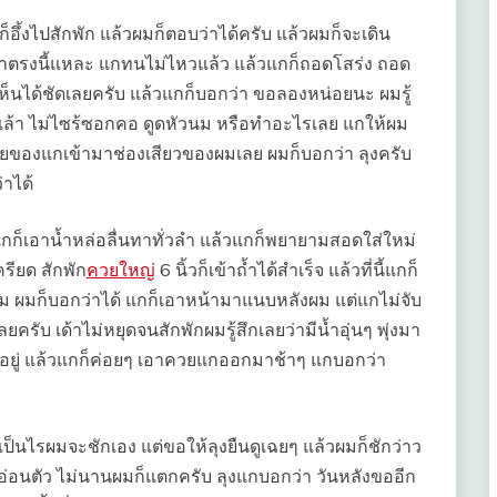
อึ้งไปสักพัก แล้วผมก็ตอบว่าได้ครับ แล้วผมก็จะเดิน
าเอาตรงนี้แหละ แกทนไม่ไหวแล้ว แล้วแกก็ถอดโสร่ง ถอด
งเห็นได้ชัดเลยครับ แล้วแกก็บอกว่า ขอลองหน่อยนะ ผมรู้
เล้า ไม่ไซร้ซอกคอ ดูดหัวนม หรือทำอะไรเลย แกให้ผม
ควยของแกเข้ามาช่องเสียวของผมเลย ผมก็บอกว่า ลุงครับ
่าได้
กก็เอาน้ำหล่อลื่นทาทั่วลำ แล้วแกก็พยายามสอดใส่ใหม่
รียด สักพัก
ควยใหญ่
6 นิ้วก็เข้าถ้ำได้สำเร็จ แล้วที่นี้แกก็
ม ผมก็บอกว่าได้ แกก็เอาหน้ามาแนบหลังผม แต่แกไม่จับ
บ เด้าไม่หยุดจนสักพักผมรู้สึกเลยว่ามีน้ำอุ่นๆ พุ่งมา
อวอยู่ แล้วแกก็ค่อยๆ เอาควยแกออกมาช้าๆ แกบอกว่า
่เป็นไรผมจะชักเอง แต่ขอให้ลุงยืนดูเฉยๆ แล้วผมก็ชักว่าว
ิ่มอ่อนตัว ไม่นานผมก็แตกครับ ลุงแกบอกว่า วันหลังขออีก