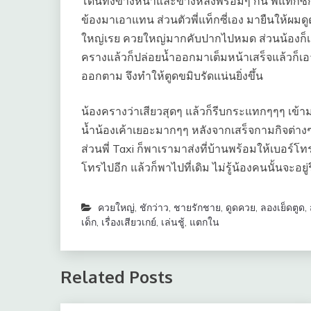
โดนทั้งข้างหน้าและข้างหลังพร้อมๆ กัน พี่แท็กซ
ข้องมาเอาแทน ส่วนตัวพี่แท็กซี่เอง มายืนให้ผมดู
ใหญ่เรย ควยใหญ่มากคับปากไปหมด ส่วนน้องก็เสีย
ครางแล้วก็ปล่อยน้ำออกมาเต็มหน้าเสร็จแล้วก็เอา
ออกตาม จึงทำให้ตูดขมิบรัดแน่นยิ่งขึ้น
น้องครางว่าเสียวสุดๆ แล้วก็รีบกระแทกๆๆๆ เข้ามาพ
น้ำน้องเค้าเยอะมากๆๆ หลังจากเสร็จกามกิจต่างๆ
ส่วนพี่ Taxi ก็พาเรามาส่งที่บ้านพร้อมให้เบอร์
โทรไปอีก แล้วก็พาไปที่เดิม ไม่รู้น้องคนนั้นจะอยู่
ควยใหญ่
,
ชักว่าว
,
ชายรักชาย
,
ดูดควย
,
ลองเย็ดตูด
,
เด็ก
,
เรื่องเสียวเกย์
,
เล่นชู้
,
แตกใน
Related Posts