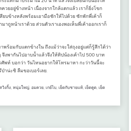
ี่กระแทกมาประมาณ 20 นาที แล้วจึงเปลี่ยนกับน้องให้
ดควยอยู่ข้างหน้า เนื่องจากใกล้แตกแล้ว เราก็ยิ่งโขก
บข้างหลังพร้อมเอามือชักให้ไปด้วย ซักพักพี่เค้าก็
มาถูหน้าเราด้วย ส่วนตัวเราเองพอเห็นพี่เค้าออกเราก็
ร้อมกับแตกข้างใน ถึงแม้ว่าจะใส่ถุงอยู่แต่ก็รู้สึกได้ว่า
 จึงพากันไปอาบน้ำแล้วจึงให้ทิปน้องเค้าไป 500 บาท
โทรศัพท์ บอกว่า วันไหนอยากให้โทรมาหา กะว่าวันนี้จะ
รึป่าน่ะซิ ลืมขอเบอร์เลย.
สวิงกิ้ง
,
หนุ่มใหญ่
,
อมควย
,
เกย์ไบ
,
เย็ดกับชายแท้
,
เย็ดตูด
,
เย็ด