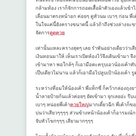
กล้ามท้อง เราก็จักการถอดเสื้อผ้าตัวเองแล้วเข้า
เลื่อนมาตรงหน้าอก ค่อยๆ ดูหัวนม เบาๆ ก่อน พี่เค
ในใจแค่นี้ยังครางขนาดนี้ แล้วถ้าถึงช่วงล่างจะ
จัดการ
ดูดควย
เท่านั้นแหละครางสุดๆ เลย รำพันอย่างเดียวว่าเสี
เงินทอนมาให้ เห็นเราเปิดห้องไว้จึงเดินเข้ามา จึ
เข้ามาหา พอใกล้ๆ ก็เอามือตะครุบเอวน้องเค้าทันที
เป๊บเดียวไม่นาน แล้วก็เอามือไปลูบเป้าน้องเค้า
ระหว่างที่อมให้น้องเค้า พี่แท็กซี่ ก็คว้ากล่องถ
น้ำลายป้ายก้นแล้วค่อยๆ ยัดเข้ามา จุกเลยอ่ะ รี
เบาๆ หน่อยพี่เค้า
ควยใหญ่
มากเดี๋ยวฉีก พี่เค้าก
บ่นว่าเสียวๆๆๆๆ ส่วนข้างหน้าน้องเค้าก็อารมณ์
จับหัวโขกๆๆๆ เสียวมากๆๆๆ