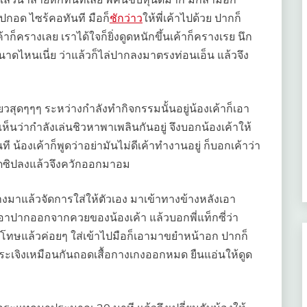
ไปกอด ไซร้คอทันที มือก็
ชักว่าว
ให้พี่เค้าไปด้วย ปากก็
้าก็ครางเลย เราได้ใจก็ยิ่งดูดหนักขึ้นเค้าก็ครางเรย นึก
ขนาดไหนเนี่ย ว่าแล้วก็ไล่ปากลงมาตรงท่อนเอ็น แล้วจึง
ยวสุดๆๆๆ ระหว่างกำลังทำกิจกรรมนั้นอยู่น้องเค้าก็เอา
งเห็นว่ากำลังเล่นชิวหาพาเพลินกันอยู่ จึงบอกน้องเค้าให้
 น้องเค้าก็พูดว่าอย่ามันไม่ดีเค้าทำงานอยู่ ก็บอกเค้าว่า
 รูดซิปลงแล้วจึงควักออกมาอม
ุงยางมาแล้วจัดการใส่ให้ตัวเอง มาเข้าทางข้างหลังเอา
บเอาปากออกจากควยของน้องเค้า แล้วบอกพี่แท็กซี่ว่า
็ขอโทษแล้วค่อยๆ ใส่เข้าไปมือก็เอามาขยำหน้าอก ปากก็
กระเจิงเหมือนกันถอดเสื้อกางเกงออกหมด ยืนแอ่นให้ดูด