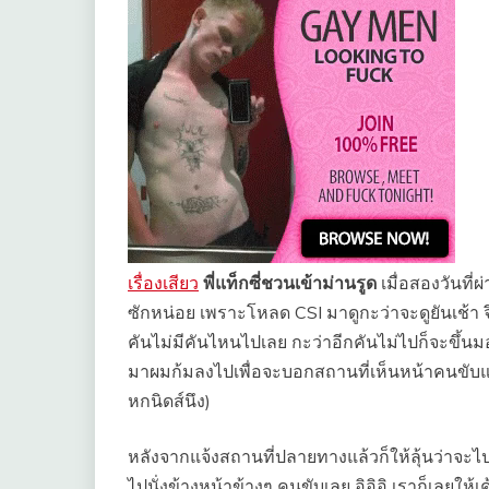
เรื่องเสียว
พี่แท็กซี่ชวนเข้าม่านรูด
เมื่อสองวันที่
ซักหน่อย เพราะโหลด CSI มาดูกะว่าจะดูยันเช้า จึ
คันไม่มีคันไหนไปเลย กะว่าอีกคันไม่ไปก็จะขึ้นม
มาผมก้มลงไปเพื่อจะบอกสถานที่เห็นหน้าคนขับแ
หกนิดส์นึง)
หลังจากแจ้งสถานที่ปลายทางแล้วก็ให้ลุ้นว่าจะไ
ไปนั่งข้างหน้าข้างๆ คนขับเลย อิอิอิ เราก็เลยให