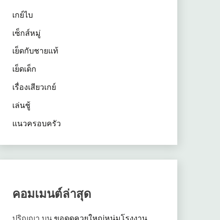
เกย์ไบ
เซ็กส์หมู่
เย็ดกับชายแท้
เย็ดเด็ก
เรื่องเสียวเกย์
เล่นชู้
แนวครอบครัว
คอมเมนต์ล่าสุด
ปริญญา
บน
ขอดูดควยใหญ่หนุ่มโรงงาน