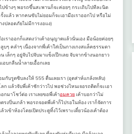
กไปข้างๆ พอรถขึ้นสะพานก็จะค่อยๆ กระเถิบไปทีละนิด
ั้งแล้ว หากคนขับไม่ยอมก็จะเอามือเราออกไป หรือไม่
่างปลอดภัยไม่มีการงอแง)
ามือเราออกก็แสดงว่าเค้าอนุญาตแล้วนั่นเอง มือน้อยค่อยๆ
ลูบๆ คลำๆ เนื่องจากพี่เค้าใส่เป็นกางเกงสแล็คธรรมดา
อน เล็กๆ อยู่จับไปจับมาแข็งเป๊กเลย จับจากข้างนอกยาว
็แอบกลืนน้ำลายเอื้อกเลย
กับรูดซิบลงให้ 555 ตื่นเลยเรา (อุตส่าห์แกล้งหลับ)
ลก แล้วจับพี่เค้าชักว่าวไป พอช่วงไหนเจอรถติดก็จะเอา
ออกมาโชว์ต่อ เราเลยขอพี่เค้า
อมควย
เค้าบอกว่าไม่
ดตรงปิ่นเกล้า พอรถจอดพี่เค้าก็ไปรอในห้อง เราก็จัดการ
นแล้วเข้าห้องโดยเปิดประตูทิ้งไว้เพราะเดี๋ยวน้องเค้าต้อง
็นแล้วน้ำลายหกทันทีเลย พี่คนขับหุ่นดีมาก มีกล้ามอก