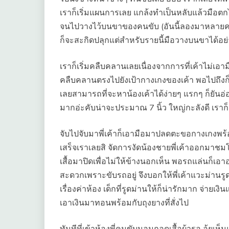
เราก็เริ่มแผนการเลย แกล้งทำเป็นหลับแล้วมือต
จนไปวางไว้บนขาของคนขับ (อันนี้ลองมาหลายคร
ก็จะสะกิดปลุกแต่สำหรับรายนี้มือวางบนขาได้อย
เราก็เริ่มคลืบคลานเลยเนื่องจากการที่เค้าไม่เอ
คลืบคลานตรงไปยังเป้ากางเกงของเค้า พอไปถึงก็
เลยสามารถที่จะหาน้องเค้าได้ง่ายๆ แรกๆ ก็ยันอ่
มากอ่ะคับน่าจะประมาณ 7 นิ้ว ใหญ่กะลังดี เราก
จับไปจับมาพี่เค้าก็เอามือมาปลดตะขอกางเกงพร้อม
เสร็จเราเลยสิ จัดการงัดน้องชายพี่เค้าออกมาชมโ
เสื้อมาปิดเพื่อไม่ให้ข้างนอกเห็น พอรถแล่นก็เอา
สะดวกเพราะขับรถอยู่ จึงบอกให้พี่เค้าแวะม่านรู
เรื่องค่าห้อง เด็กที่รูดม่านให้ก็น่ารักมาก จ่ายเงิ
เอาเงินมาทอนพร้อมกับถุงยางที่สั่งไป
ทันทีที่เข้าห้องพี่คนขับนอนถอดเสื้อผ้ารอ อุ้ยเห