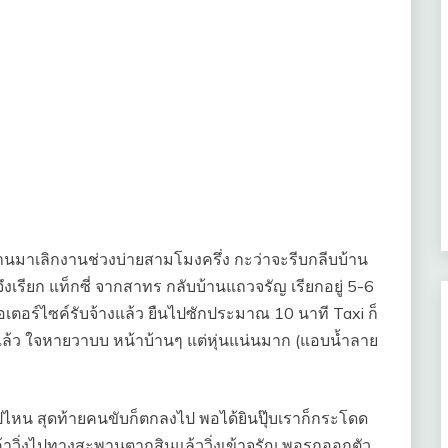
ผ่านมาเลิกงานช่วงบ่ายสามโมงครึ่ง กะว่าจะรีบกลีบบ้าน
งเรียก แท็กซี่ จากสาทร กลับบ้านแถวจรัญ เรียกอยู่ 5-6
อเตอร์ไซค์รับจ้างแล้ว ยืนไปซักประมาณ 10 นาที Taxi ก็
ล้ว ใจหายวาบบ หน้าบ้านๆ แต่หุ่นแน่นมาก (แอบน้ำลาย
ปไหน สุดท้ายคนขับก็ตกลงไป พอได้ยินปุ๊บเราก็กระโดด
้เค้าวิ่งไปทางสะพานตากสินแล้ววิ่งเข้าจรัญ พอรถออกตัว