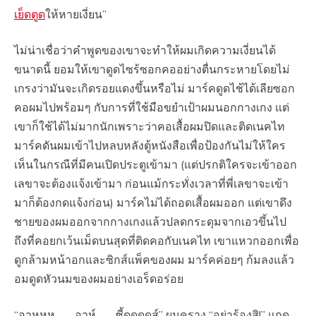
เย็ดตูด
ให้หายเงี่ยน”
ไม่น่าเชื่อว่าคำพูดของเขาจะทำให้ผมเกิดความเงี่ยนได้
ขนาดนี้ ยอมให้เขาดูดไซร้ซอกคออย่างตื่นกระหายโดยไม่
เกรงว่ามันจะเกิดรอยแดงขึ้นหรือไม่ มาร์คดูดไช้ได้เลียซอก
คอผมไปพร้อมๆ กับการที่ใช้มือขยำเป้าผมนอกกางเกง แต่
เขาก็ใช้ได้ไม่มากนักเพราะว่าคอเสื้อผมปิดและติดเนคไท
มาร์คดันผมเข้าไปหลบหลังตู้หนังสือเพื่อป้องกันไม่ให้ใคร
เห็นในกรณีที่มีคนเปิดประตูเข้ามา (แต่ปรกติใครจะเข้าออก
เลขาจะต้องแจ้งเข้ามา ก่อนแม้กระทั่งเวลาที่พี่เลขาจะเข้า
มาก็ต้องกดแจ้งก่อน) มาร์คไม่ได้ถอดเสื้อผมออก แต่เขาดึง
ชายของผมออกจากกางเกงแล้วปลดกระดุมจากเอวขึ้นไป
ถึงที่คอยกเว้นเม็ดบนสุดที่ติดคอกับเนคไท เขาแหวกออกเพื่อ
ดูกล้ามหน้าอกและซิกส์แพ็คของผม มาร์คค่อยๆ ก้มลงแล้ว
อมดูดหัวนมของผมอย่างเอร็ดอร่อย
“อาหหห……..อาห์……..ซี้ดดดดส์” ผมคราง “อย่าร้องสิ!” แกดุ