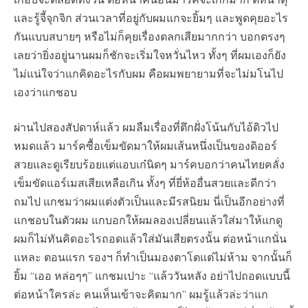
และรู้จี้จุกจิก ส่วนเวลาที่อยู่กับผมแกจะยิ้มๆ และพูดคุยอะไร
กันแบบสบายๆ หรือไม่ก็คุยเรื่องตลกเสียมากกว่า บอกตรงๆ
เลยว่ายิ่งอยู่นานผมก็ชักจะเริ่มใจหวั่นไหว ทั้งๆ ที่ผมเองก็ยัง
ไม่แน่ใจว่าแกคิดอะไรกับผม คือผมพยายามที่จะไม่มโนไป
เองว่าแกชอบ
ผ่านไปสองสัปดาห์แล้ว ผมลืมเรื่องที่ตึกฝั่งโน้นกับไอ้ดิวไป
หมดแล้ว มาร์คซื้อเข็มขัดมาให้ผมเส้นหนึ่งเป็นของดิออร์
สวยและดูเรียบร้อยแต่แอบเก๋นิดๆ มาร์คบอกว่าคนไทยคลั่ง
เข็มขัดแอร์เมสเสียเหลือเกิน ทั้งๆ ที่ยี่ห้ออื่นสวยและดีกว่า
ถมไป แกชมว่าผมแต่งตัวเป็นและมีรสนิยม นี่เป็นอีกอย่างที่
แกชอบในตัวผม แกบอกให้ผมลองเปลี่ยนแล้วใส่มาให้แกดู
ผมก็ไม่ทันคิดอะไรถอดแล้วใส่มันเสียตรงนั้น ต่อหน้าแกนั่น
แหละ ตอนแรก รองฯ ก็ทำเป็นมองตาโตแต่ไม่ห้าม จากนั้นก็
ยิ้ม “เออ หล่อๆๆ” แกชมเปาะ “แล้ววันหลัง อย่าไปถอดแบบนี้
ต่อหน้าใครล่ะ คนเห็นเข้าจะคิดมาก” ผมรู้แล้วล่ะว่าแก