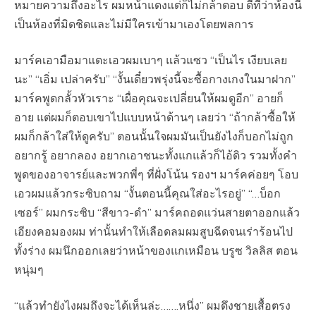
หมายความถึงอะไร ผมหน้าแดงแต่ก็ไม่กล้าตอบ ดีที่ว่าห้องนี้
เป็นห้องที่มิดชิดและไม่มีใครเข้ามาเองโดยพลการ
มาร์คเอามือมาแตะเอวผมเบาๆ แล้วแซว “เป็นไร เงียบเลย
นะ” “เอิ่ม เปล่าครับ” “งั้นเดี๋ยวพรุ่งนี้จะซื้อกางเกงในมาฝาก”
มาร์คพูดกลั้วหัวเราะ “เผื่อคุณจะเปลี่ยนให้ผมดูอีก” อายก็
อาย แต่ผมก็ตอบเขาไปแบบหน้าด้านๆ เลยว่า “ถ้ากล้าซื้อให้
ผมก็กล้าใส่ให้ดูครับ” ตอนนั้นใจผมมันเป็นยังไงก็บอกไม่ถูก
อยากรู้ อยากลอง อยากเอาชนะทั้งแกแล้วก็ไอ้ดิว รวมทั้งคำ
พูดของอาจารย์และพวกพี่ๆ ที่ฝั่งโน้น รองฯ มาร์คค่อยๆ โอบ
เอวผมแล้วกระซิบถาม “งั้นตอนนี้คุณใส่อะไรอยู่” “…บ็อก
เซอร์” ผมกระซิบ “สีขาว-ดำ” มาร์คถอดแว่นสายตาออกแล้ว
เอียงคอมองผม ท่านั้นทำให้เลือดลมผมสูบฉีดจนเร่าร้อนไป
ทั้งร่าง ผมนึกออกเลยว่าหน้าของแกเหมือน บรูซ วิลลิส ตอน
หนุ่มๆ
“แล้วทำยังไงผมถึงจะได้เห็นล่ะ…….หนึ่ง” ผมดึงชายเสื้อตรง