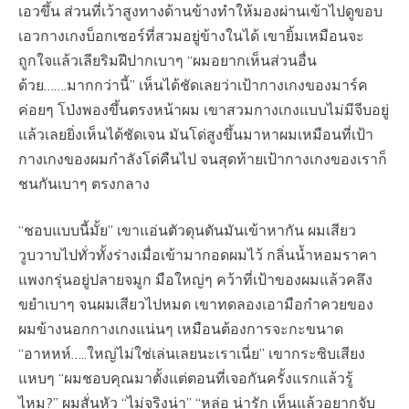
เอวขึ้น ส่วนที่เว้าสูงทางด้านข้างทำให้มองผ่านเข้าไปดูขอบ
เอวกางเกงบ็อกเซอร์ที่สวมอยู่ข้างในได้ เขายิ้มเหมือนจะ
ถูกใจแล้วเลียริมฝีปากเบาๆ “ผมอยากเห็นส่วนอื่น
ด้วย…….มากกว่านี้” เห็นได้ชัดเลยว่าเป้ากางเกงของมาร์ค
ค่อยๆ โป่งพองขึ้นตรงหน้าผม เขาสวมกางเกงแบบไม่มีจีบอยู่
แล้วเลยยิ่งเห็นได้ชัดเจน มันโด่สูงขึ้นมาหาผมเหมือนที่เป้า
กางเกงของผมกำลังโด่คืนไป จนสุดท้ายเป้ากางเกงของเราก็
ชนกันเบาๆ ตรงกลาง
“ชอบแบบนี้มั้ย” เขาแอ่นตัวดุนดันมันเข้าหากัน ผมเสียว
วูบวาบไปทั่วทั้งร่างเมื่อเข้ามากอดผมไว้ กลิ่นน้ำหอมราคา
แพงกรุ่นอยู่ปลายจมูก มือใหญ่ๆ คว้าที่เป้าของผมแล้วคลึง
ขยำเบาๆ จนผมเสียวไปหมด เขาทดลองเอามือกำควยของ
ผมข้างนอกกางเกงแน่นๆ เหมือนต้องการจะกะขนาด
“อาหหห์…..ใหญ่ไม่ใช่เล่นเลยนะเราเนี่ย” เขากระซิบเสียง
แหบๆ “ผมชอบคุณมาตั้งแต่ตอนที่เจอกันครั้งแรกแล้วรู้
ไหม?” ผมสั่นหัว “ไม่จริงน่า” “หล่อ น่ารัก เห็นแล้วอยากจับ