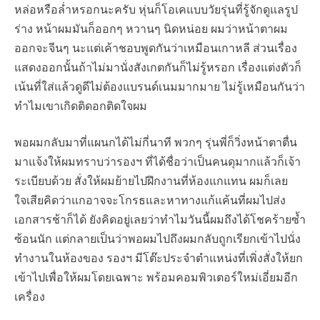
หล่อหรือล่ำหรอกนะครับ หุ่นก็โอเคแบบวัยรุ่นที่รู้จักดูแลรูป
ร่าง หน้าผมมันก็ออกๆ หวานๆ นิดหน่อย ผมว่าหน้าตาผม
ออกจะจีนๆ นะแต่เค้าชอบพูดกันว่าเหมือนเกาหลี ส่วนเรื่อง
แสดงออกนั้นถ้าไม่มานั่งสังเกตกันก็ไม่รู้หรอก เรื่องแต่งตัวก็
เน้นที่ใส่แล้วดูดีไม่ต้องแบรนด์เนมมากมาย ไม่รู้เหมือนกันว่า
ทำไมเขาเกิดติดอกติดใจผม
พอผมกลับมาที่แผนกได้ไม่กี่นาที พวกๆ รุ่นพี่ก็วิ่งหน้าตาตื่น
มาแจ้งให้ผมทราบว่ารองฯ ที่ได้ชื่อว่าเป็นคนดุมากแล้วก็เจ้า
ระเบียบด้วย สั่งให้ผมย้ายไปฝึกงานที่ห้องแกแทน ผมก็เลย
ใจเสียคิดว่าแกอาจจะโกรธและหาทางแก้แค้นที่ผมไปส่ง
เอกสารช้าก็ได้ ยังคิดอยู่เลยว่าทำไมวันนี้ผมถึงได้โชคร้ายซ้ำ
ซ้อนนัก แต่กลายเป็นว่าพอผมไปถึงผมกลับถูกเรียกเข้าไปนั่ง
ทำงานในห้องของ รองฯ มีโต๊ะประจำตำแหน่งที่เพิ่งสั่งให้ยก
เข้าไปเพื่อให้ผมโดยเฉพาะ พร้อมคอมพิวเตอร์ใหม่เอี่ยมอีก
เครื่อง