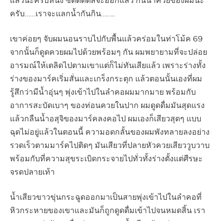
แล้วนะครับหนึ่ง ซี้ดดดดส์จะออกแล้ว กินน้ำควยของผมนะ
ครับ……เราจะแลกน้ำกันกิน……..
เขาค่อยๆ จับผมนอนราบไปกับพื้นแล้วคร่อมในท่าโม้ค 69
จากนั้นก็ดูดควยผมไปด้วยพร้อมๆ กัน ผมพยายามที่จะปล่อย
อารมณ์ให้เตลิดไปตามเขาแต่ก็ไม่ทันเสียแล้ว เพราะร่างทั้ง
ร่างของมาร์คเริ่มสั่นและเกร็งกระตุก แล้วตอนนั้นเองที่ผม
รู้สึกว่ามีน้ำอุ่นๆ พุ่งเข้าไปในลำคอผมมากมาย พร้อมกับ
อาการสะบัดเบาๆ ของท่อนควยในปาก ผมดูดดื่มมันสุดแรง
แล้วกลืนน้ำอสุจิของมาร์คลงคอไป ผมเองก็เสียวสุดๆ แบบ
ฉุดไม่อยู่แล้วในตอนนี้ ความอดกลั้นของผมพังทลายลงอย่าง
รวดเร็วตามมาร์คไปติดๆ มันเสียวที่ปลายหัวควยเสียววูบวาบ
พร้อมกับที่ความสุขระเบิดกระจายไปทั่วทั้งร่างตั้งแต่ศีรษะ
จรดปลายเท้า
น้ำเสียวขาวขุ่นกระฉูดออกมาเป็นสายพุ่งเข้าไปในลำคอที่
หิวกระหายของเขาและมันก็ถูกดูดดื่มเข้าไปจนหมดสิ้น เรา