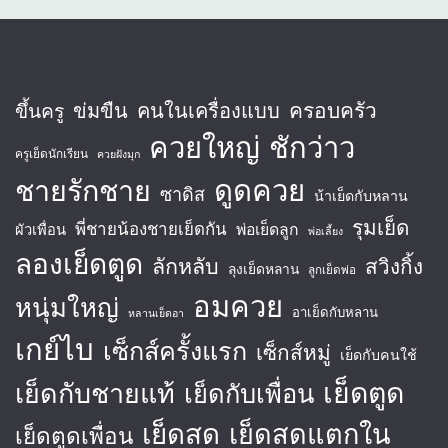
ครอบครัว
ข่มขืน
คนในเครื่องแบบ
ขึ้นครู
ควยใหญ่
ชักว่าว
ครูเย็ดนักเรียน
ควยฝังมุก
ชายรักชาย
ดูดควย
ซาดิส
น้าเย็ดกับหลาน
รุมเย็ด
พี่ชายน้องชายเย็ดกัน
พ่อเย็ดลูก
ผัวเพื่อน
พ่อเลี้ยง
ลองเย็ดตูด
ลักหลับ
สวิงกิ้ง
ลุงเย็ดหลาน
ลูกเย็ดพ่อ
อมควย
หนุ่มใหญ่
อาเย็ดกับหลาน
หลานเย็ดอา
เกย์ไบ
เซ็กส์ครั้งแรก
เซ็กส์หมู่
เย็ดกับคนใช้
เย็ดตูด
เย็ดกับชายแท้
เย็ดกับเพื่อน
เย็ดสด
เย็ดสดแตกใน
เย็ดตูดเพื่อน