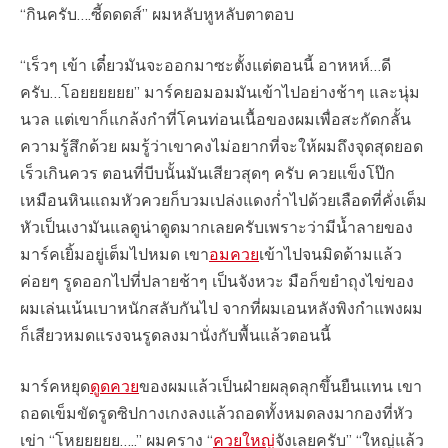
“กินครับ….ซี้ดดดส์” ผมหลับหูหลับตาตอบ
“เร็วๆ เข้า เดี๋ยวมันจะออกมาซะตั้งแต่ตอนนี้ อาหหห์…ดี
ครับ…โอยยยยยย” มาร์คยอมอมมันเข้าไปอย่างช้าๆ และนุ่ม
นวล แต่เขาก็แกล้งกำที่โคนท่อนเนื้อของผมเพื่อสะกัดกลั้น
ความรู้สึกด้วย ผมรู้ว่าเขาคงไม่อยากที่จะให้ผมถึงจุดสุดยอด
เร็วเกินควร ตอนที่บีบนั้นมันเสียวสุดๆ ครับ ควยแข็งโป๊ก
เหมือนหินแถมหัวควยก็บวมเปล่งแดงก่ำไปด้วยเลือดที่คั่งเต็ม
หัวเป็นเงามันแลดูน่าดูดมากเลยครับเพราะว่ามีน้ำลายของ
มาร์คเยิ้มอยู่เต็มไปหมด เขา
อมควย
เข้าไปจนมิดด้ามแล้ว
ค่อยๆ รูดออกไปที่ปลายช้าๆ เป็นจังหวะ มือก็ขยำถุงไข่ของ
ผมเล่นเน้นเบาหนักสลับกันไป จากที่ผมเอนหลังพิงกำแพงผม
ก็เสียวหมดแรงจนรูดลงมานั่งกับพื้นแล้วตอนนี้
มาร์คหยุด
ดูดควย
ของผมแล้วเป็นฝ่ายผลุดลุกขึ้นยืนแทน เขา
ถอดเข็มขัดรูดซิปกางเกงลงแล้วถอดทั้งหมดลงมากองที่หัว
เข่า “โหยยยยย…..” ผมคราง “
ควยใหญ่
จังเลยครับ” “ใหญ่แล้ว