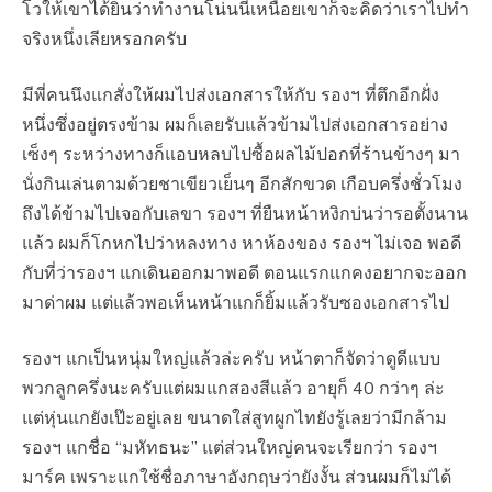
โวให้เขาได้ยินว่าทำงานโน่นนี่เหนื่อยเขาก็จะคิดว่าเราไปทำ
จริงหนึ่งเลียหรอกครับ
มีพี่คนนึงแกสั่งให้ผมไปส่งเอกสารให้กับ รองฯ ที่ตึกอีกฝั่ง
หนึ่งซึ่งอยู่ตรงข้าม ผมก็เลยรับแล้วข้ามไปส่งเอกสารอย่าง
เซ็งๆ ระหว่างทางก็แอบหลบไปซื้อผลไม้ปอกที่ร้านข้างๆ มา
นั่งกินเล่นตามด้วยชาเขียวเย็นๆ อีกสักขวด เกือบครึ่งชั่วโมง
ถึงได้ข้ามไปเจอกับเลขา รองฯ ที่ยืนหน้าหงิกบ่นว่ารอตั้งนาน
แล้ว ผมก็โกหกไปว่าหลงทาง หาห้องของ รองฯ ไม่เจอ พอดี
กับที่ว่ารองฯ แกเดินออกมาพอดี ตอนแรกแกคงอยากจะออก
มาด่าผม แต่แล้วพอเห็นหน้าแกก็ยิ้มแล้วรับซองเอกสารไป
รองฯ แกเป็นหนุ่มใหญ่แล้วล่ะครับ หน้าตาก็จัดว่าดูดีแบบ
พวกลูกครึ่งนะครับแต่ผมแกสองสีแล้ว อายุก็ 40 กว่าๆ ล่ะ
แต่หุ่นแกยังเป๊ะอยู่เลย ขนาดใส่สูทผูกไทยังรู้เลยว่ามีกล้าม
รองฯ แกชื่อ “มหัทธนะ” แต่ส่วนใหญ่คนจะเรียกว่า รองฯ
มาร์ค เพราะแกใช้ชื่อภาษาอังกฤษว่ายังงั้น ส่วนผมก็ไม่ได้