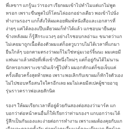
พี่เลขาฯ แกรู้นะว่ารองฯ เรียกผมเข้าไปทำไมแต่แกไม่พูด
หรอก เพราะขืนพูดไปก็โดนไล่ออกอย่างเดียว พอเข้าไปนั่ง
ทำงานรองฯ แกก็สั่งให้ผมคอยพิมพ์หนังสือและเอกสารที่
ง่ายๆ แค่ได้ลองแป๊บเดียวผมก็ทำได้แล้ว แกชอบมายืนคุม
ข้างหลังผม ก็รู้สึกระแวงๆ อย่างไรชอบกลอ่านะ ขนาดว่าแก
ไม่เคยมาถูกเนื้อต้องตัวผมแต่ก็อดวูบวาบไม่ได้เวลาที่แกมา
ยืนใกล้ๆ บอกตามตรงว่าผมก็ไม่ใช่หนุ่มเวอร์จิ้นนะ ผมเคยมี
แฟนมาแล้วสมัยที่เพิ่งเข้าปีหนึ่งใหม่ๆ แต่ก็อยู่กันได้ไม่นาน
นักหรอกเพราะเขามันเจ้าชู้ไปทั่ว ผมอกหักแต่ก็ขอเจ็บแค่
ครั้งเดียวครั้งสุดท้ายพอ เพราะพอเลิกกับเขาผมก็หักใจตัวเอง
ไม่ไปชอบหรือสนใจใครอีกเลย ผมไม่เคยมีสเปคผู้ชายอายุ
รุ่นราวคราวพ่อเลยสักนิด
รองฯ ให้ผมเรียกเวลาที่อยู่ด้วยกันสองต่อสองว่ามาร์ค แก
บอกว่าต่อหน้าคนอื่นก็ให้เรียกว่าท่านรองฯ แกบอกว่าจะได้
รู้สึกเป็นกันเองและง่ายต่อการทำงาน เพราะผมต้องคุยกับแก
เกือบจะตลอดทั้งวัน ต่อหน้าคนอื่นมาร์คจะเก๊กมาก ตีหน้าดุ