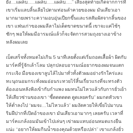
ยัง…..แผล็บ…….แผล็บ…….แผล็บ……” เสียงสุดท้ายเกิดจากการที่
เขาเริ่มแลบลิ้นเลียไปตามท่อนลำควยของผม มันเสียวเอา
มากมายเพราะความอบอุ่นเปียกขึ้นและรสสัมผัสจากลิ้นของ
เขา แฟนเก่าของผมลีลาไม่เด็ดขาดขนาดนี้ เขาจะแค่ไซ้ๆ
ชักๆ พอให้ผมมีอารมณ์แล้วก็จะจัดการสวมถุงยางเอาข้าง
หลังผมเลย
เบ็ดเสร็จทั้งหมดไม่เกิน 5 นาทีเลยตั้งแต่เริ่มถอดเสื้อผ้า ผิดกับ
มาร์คที่รู้จักเล้าโลม ปลุกปลอบอารมณ์อยากของผมจนแตก
กระเจิง มือของเขาลูบไล้ไปมาทั่วทั้งตัวผมอย่างรักใคร่และ
ทะนุถนอมกระทั่งผมอ่อนระทวยไร้สิ้นเรี่ยวแรงที่จะทรงตัว
ต้องเอนหลังพิงเข้ากับกำแพง ผมทนไม่ไหวแล้วกับการยั่วเย้า
ให้เสียวซ่านของเขา “ซี้ดดดดดด ดูดเลยครับ” ผมกดหัวเขา
ให้ต่ำลงไป “ผมจะ….ไม่ไหวแล้ว” ผมงัดควยให้เขี่ยไปมาบน
ริมฝีปากที่เปิดอ้าของเขา มันเสียวเอามากๆ เลยครับ เวลาที่
มาร์คแกล้งอมมันเข้าไปเล่นๆ เข่าผมแทบอ่อนหมดแรงยืน
แน่ะ “อยากให้ผมกินน้ำของคุณด้วยหรือเปล่า” เขาแกล้งยั่ว