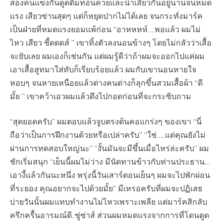
สองคนแข่งกันดูดดื่มท่อนควยและน้ำเสียวกันอยู่นานจนหมด
แรง เสียวซ่านสุดๆ แต่ก็หยุดปากไม่ได้เลย จนกระทั่งมาร์ค
เป็นฝ่ายที่หมดแรงยอมแพ้ก่อน “อาหหหห์….พอแล้ว ผมไม่
ไหว เสียว ซี้ดดดส์ ” เขาทิ้งตัวลงนอนข้างๆ โดยไม่กลัวว่าเสื้อ
จะยับเลย ผมเองก็เช่นกัน แต่ผมรู้ดีว่าถ้าผมจะออกไปแค่ผม
เอาเสื้อสูทมาใส่ทับก็เรียบร้อยแล้ว ผมกับเขานอนหายใจ
หอบๆ จนหายเหนื่อยแล้วต่างคนต่างก็ลุกขึ้นสวมเสื้อผ้า “ดี
มั้ย ” เขาคว้าเอวผมแล้วดึงไปกอดก่อนที่จะกระซิบถาม
“สุดยอดครับ” ผมตอบแล้วจูบตรงต้นคอแกร่งๆ ของเขา “นี่
ถือว่าเป็นการฝึกงานด้วยหรือเปล่าครับ” “ใช่…..แต่คุณยังไม่
ผ่านการทดสอบใหญ่นะ” “งั้นมันจะมีขึ้นเมื่อไหร่ล่ะครับ” ผม
ชักเริ่มสนุก “เย็นนี้ผมไม่ว่าง มีนัดทานข้าวกับท่านประธาน…
เอางี้แล้วกันนะหนึ่ง พรุ่งนี้วันเสาร์ตอนเย็นๆ ผมจะไปพักผ่อน
ที่ระยอง คุณอยากจะไปด้วยมั้ย” มีเหรอครับที่ผมจะปฏิเสธ
บ่ายวันนั้นผมแทบทำงานไม่ไหวเพราะเพลีย แต่มาร์คสิกลับ
ครึกครื้นอารมณ์ดี..ซู่ซ่าส์ ส่วนผมหมดแรงจากการที่โดนดูด