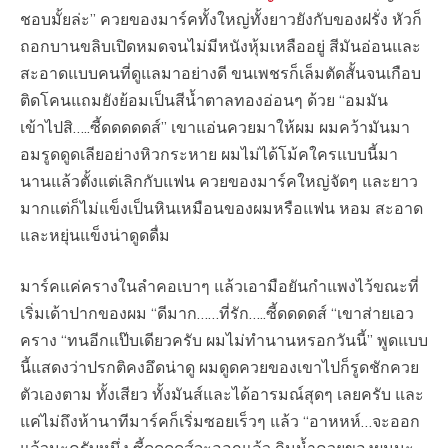
ชอบมั้ยล่ะ” ควยของมาร์คทั้งใหญ่ทั้งยาวยังกับของฝรั่ง หัวก็
ถอกบานขลิบเปิดหมดจนไม่มีหนังหุ้มเหลืออยู่ สีมันอ่อนและ
สะอาดแบบคนที่ดูแลมาอย่างดี ขนเพชรก็เล็มตัดสั้นจนเกือบ
ติดโคนแถมยังย้อมเป็นสีน้ำตาลทองอ่อนๆ ด้วย “อมมัน
เข้าไปสิ…..ซี้ดดดดดส์” เขาแอ่นควยมาให้ผม ผมคว้ามันมา
อมรูดดูดเลียอย่างหิวกระหาย ผมไม่ได้โม้คใครแบบนี้มา
นานแล้วตั้งแต่เลิกกับแฟน ควยของมาร์คใหญ่จัดๆ และยาว
มากแต่ก็ไม่แข็งเป็นหินเหมือนของผมหรือแฟน หอม สะอาด
และหยุ่นแข็งน่าดูดดื่ม
มาร์คแค่ครางในลำคอเบาๆ แล้วเอามือยันกำแพงไว้ขณะที่
เริ่มเด้าปากของผม “ดีมาก……ที่รัก…..ซี้ดดดดส์ “เขาส่ายเอว
คราง “ทนอีกแป๊บเดียวครับ ผมไม่ทำนานหรอกวันนี้” พูดแบบ
นี้แสดงว่าปรกติคงอึดน่าดู ผมดูดควยของเขาไปก็รูดชักควย
ตัวเองตาม ทั้งเสียว ทั้งมันส์และได้อารมณ์สุดๆ เลยครับ และ
แค่ไม่ถึงห้านาทีมาร์คก็เริ่มซอยเร็วๆ แล้ว “อาหหห์…จะออก