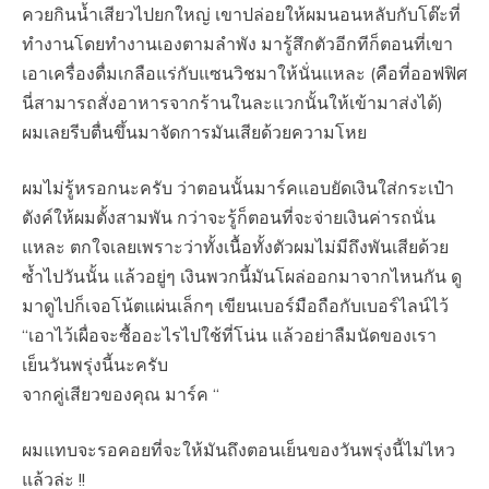
ควยกินน้ำเสียวไปยกใหญ่ เขาปล่อยให้ผมนอนหลับกับโต๊ะที่
ทำงานโดยทำงานเองตามลำพัง มารู้สึกตัวอีกทีก็ตอนที่เขา
เอาเครื่องดื่มเกลือแร่กับแซนวิชมาให้นั่นแหละ (คือที่ออฟฟิศ
นี่สามารถสั่งอาหารจากร้านในละแวกนั้นให้เข้ามาส่งได้)
ผมเลยรีบตื่นขึ้นมาจัดการมันเสียด้วยความโหย
ผมไม่รู้หรอกนะครับ ว่าตอนนั้นมาร์คแอบยัดเงินใส่กระเป๋า
ตังค์ให้ผมตั้งสามพัน กว่าจะรู้ก็ตอนที่จะจ่ายเงินค่ารถนั่น
แหละ ตกใจเลยเพราะว่าทั้งเนื้อทั้งตัวผมไม่มีถึงพันเสียด้วย
ซ้ำไปวันนั้น แล้วอยู่ๆ เงินพวกนี้มันโผล่ออกมาจากไหนกัน ดู
มาดูไปก็เจอโน้ตแผ่นเล็กๆ เขียนเบอร์มือถือกับเบอร์ไลน์ไว้
“เอาไว้เผื่อจะซื้ออะไรไปใช้ที่โน่น แล้วอย่าลืมนัดของเรา
เย็นวันพรุ่งนี้นะครับ
จากคู่เสียวของคุณ มาร์ค “
ผมแทบจะรอคอยที่จะให้มันถึงตอนเย็นของวันพรุ่งนี้ไม่ไหว
แล้วล่ะ !!