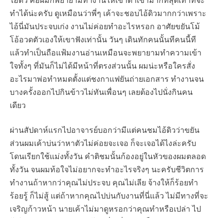
ไอ้ดิว คือผมก็พยายามทำงานให้เข้าตาเขามากที่สุดเท่าที่จะ
ทำได้น่ะครับ ดูเหมือนว่าพี่ๆ เค้าจะชอบไอ้ดิวมากกว่าเพราะ
ไอ้นี่มันประจบเก่ง งานไม่ค่อยทำอะไรหรอก อาศัยขยันโม้
โอ้อวดตัวเองให้เขาฟังเท่านั้น วันๆ เดินทักคนนั้นทีคนนี้ที
แล้วทำเป็นถือแฟ้มงานอ่านเหมือนจะพยายามทำความเข้า
ใจทั้งๆ ที่มันก็ไม่ได้มีหน้าที่ตรงส่วนนั้น ผมน่ะหรือใครสั่ง
อะไรมาพ่อทำหมดตั้งแต่ชงกาแฟยันถ่ายเอกสาร ทำงานจน
บางครั้งออกไปกินข้าวไม่ทันเพื่อนๆ เลยต้องไปนั่งกินคน
เดียว
ผ่านสัปดาห์แรกไปอาจารย์บอกว่ามีแต่คนชมไอ้ดิวว่าขยัน
ส่วนผมเค้าบ่นว่าหาตัวไม่ค่อยจะเจอ ก็จะเจอได้ไงล่ะครับ
โดนเรียกใช้แม่งทั้งวัน คำติชมนั้นก้องอยู่ในหัวของผมตลอด
ทั้งวัน จนผมท้อใจไม่อยากจะทำอะไรจริงๆ นะครับชีวิตการ
ทำงานถ้าหากว่าคุณไม่ประจบ คุณไม่เลีย จ้างให้ก็ร้อยทำ
ร้อยรู้ ก็ไม่สู้ แต่ถ้าหากคุณไปบ่นกับงานที่นี่แล้ว ไม่มีทางที่จะ
เจริญก้าวหน้า นายเค้าไม่มาดูหรอกว่าคุณทำหรือเปล่า ไป