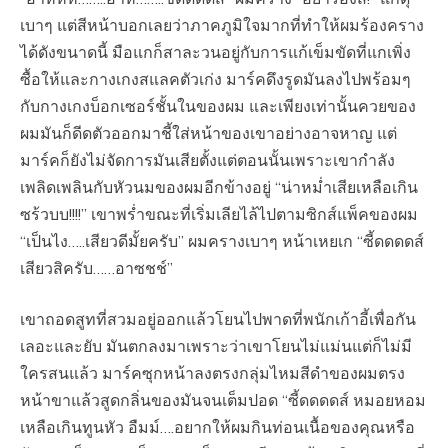
เบาๆ แต่สีหน้าบอกเลยว่าภาคภูมิใจมากที่ทำให้ผมร้องคราง
ได้ดังขนาดนี้ มือแกก็สาละวนอยู่กับการแก้เข็มขัดที่แกเพิ่ง
ซื้อให้และกางเกงสแลคตัวเก่ง มาร์คดึงรูดมันลงไปพร้อมๆ
กับกางเกงบ็อกเซอร์ชั้นในของผม และเพียงเท่านั้นควยของ
ผมมันก็ดีดตัวออกมาชี้ใส่หน้าของเขาอย่างอาจหาญ แต่
มาร์คก็ยังไม่จัดการมันเสียตั้งแต่ตอนนั้นเพราะเขากำลัง
เพลิดเพลินกับหัวนมของผมอีกข้างอยู่ “น่าหม่ำเสียเหลือเกิน
ซร้วบบ!!!!” เขาพร่ำขณะที่เริ่มเลียไล้ไปตามซิกส์แพ็คของผม
“เป็นไง…..เสียวดีมั้ยครับ” ผมครางเบาๆ หน้าเหยเก “ซี้ดดดดส์
เสียวสิครับ……อาซชช์”
เขาถอดสูทที่สวมอยู่ออกแล้วโยนไปพาดที่พนักเก้าอี้เพื่อกัน
เลอะและยับ มันตกลงมาเพราะว่าเขาโยนไม่แม่นแต่ก็ไม่มี
ใครสนแล้ว มาร์คซุกหน้าลงตรงกลุ่มไหมสีดำของผมตรง
หน้าขาแล้วสูดกลิ่นของมันจนเต็มปอด “ซี้ดดดดส์ หมอยหอม
เหลือเกินทูนหัว อืมม์….อยากให้ผมกินท่อนเนื้อของคุณหรือ