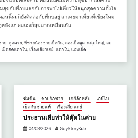
องผมจนหมดเลยครับ ตอนนั้นผมมีความสุขมากเลยครับ
ามสุขกับพี่กบแลกกับการพาไปเที่ยวให้สนุกสุดความตั้งใจ
นี้ผมก็ยังติดต่อกับพี่กบอยู่ แกเคยมาเที่ยวที่เชียงใหม่
ตูหลังแก ผมเองก็สุขมากเหมือนกัน
ชาย
,
ดูดควย
,
พี่ชายน้องชายเย็ดกัน
,
ลองเย็ดตูด
,
หนุ่มใหญ่
,
อม
,
เย็ดสดแตกใน
,
เรื่องเสียวเกย์
,
แตกใน
,
แอบเย็ด
ข่มขืน
ชายรักชาย
เกย์ลักหลับ
เกย์ไบ
เย็ดกับชายแท้
เรื่องเสียวเกย์
ประธานเสียท่าให้ตุ๊ดในค่าย
04/08/2026
GayStoryKub