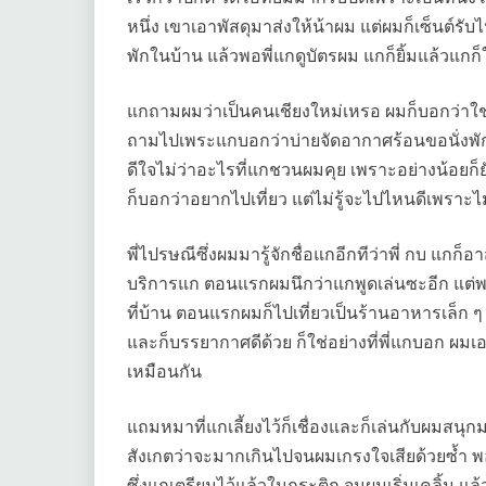
หนึ่ง เขาเอาพัสดุมาส่งให้น้าผม แต่ผมก็เซ็นต์รับ
พักในบ้าน แล้วพอพี่แกดูบัตรผม แกก็ยิ้มแล้วแกก็
แกถามผมว่าเป็นคนเชียงใหม่เหรอ ผมก็บอกว่าใ
ถามไปเพระแกบอกว่าบ่ายจัดอากาศร้อนขอนั่งพักหน่อ
ดีใจไม่ว่าอะไรที่แกชวนผมคุย เพราะอย่างน้อยก็ยั
ก็บอกว่าอยากไปเที่ยว แต่ไม่รู้จะไปไหนดีเพราะไม
พี่ไปรษณีซึ่งผมมารู้จักชื่อแกอีกทีว่าพี่ กบ แกก็
บริการแก ตอนแรกผมนึกว่าแกพูดเล่นซะอีก แต่พ
ที่บ้าน ตอนแรกผมก็ไปเที่ยวเป็นร้านอาหารเล็ก ๆ 
และก็บรรยากาศดีด้วย ก็ใช่อย่างที่พี่แกบอก ผม
เหมือนกัน
แถมหมาที่แกเลี้ยงไว้ก็เชื่องและก็เล่นกับผมสน
สังเกตว่าจะมากเกินไปจนผมเกรงใจเสียด้วยซ้ำ พอ
ซึ่งแกเตรียมไว้แล้วในกระติก จนผมเริ่มเคลิ้ม แล