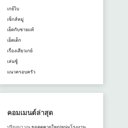
เกย์ไบ
เซ็กส์หมู่
เย็ดกับชายแท้
เย็ดเด็ก
เรื่องเสียวเกย์
เล่นชู้
แนวครอบครัว
คอมเมนต์ล่าสุด
ปริญญา
บน
ขอดูดควยใหญ่หนุ่มโรงงาน