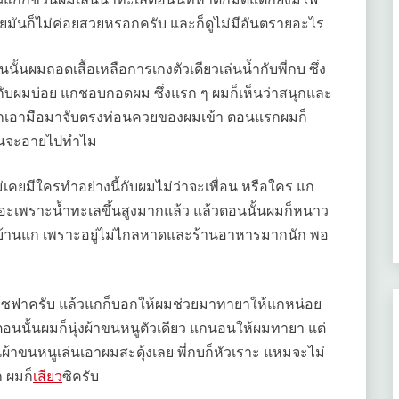
ายมันก็ไม่ค่อยสวยหรอกครับ และก็ดูไม่มีอันตรายอะไร
นนั้นผมถอดเสื้อเหลือการเกงตัวเดียวเล่นน้ำกับพี่กบ ซึ่ง
บผมบ่อย แกชอบกอดผม ซึ่งแรก ๆ ผมก็เห็นว่าสนุกและ
บ แกเอามือมาจับตรงท่อนควยของผมเข้า ตอนแรกผมก็
นกันจะอายไปทำไม
เคยมีใครทำอย่างนี้กับผมไม่ว่าจะเพื่อน หรือใคร แก
เถอะเพราะน้ำทะเลขึ้นสูงมากแล้ว แล้วตอนนั้นผมก็หนาว
ี่บ้านแก เพราะอยู่ไม่ไกลหาดและร้านอาหารมากนัก พอ
่บนโซฟาครับ แล้วแกก็บอกให้ผมช่วยมาทายาให้แกหน่อย
นนั้นผมก็นุ่งผ้าขนหนูตัวเดียว แกนอนให้ผมทายา แต่
้าขนหนูเล่นเอาผมสะดุ้งเลย พี่กบก็หัวเราะ แหมจะไม่
ก ผมก็
เสียว
ซิครับ