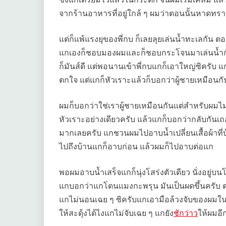
จากร้านอาหารที่อยู่ใกล้ ๆ ผมว่าตอนนั้นหาดทร
แต่ก็แพ้แรงยุของพี่กบ ก็เลยลุยเล่นน้ำทะเลกัน ตอ
แกเองก็ชอบมองผมและก็ชอบกระโจนมาเล่นน้ำกั
ก็มันส์ดี แต่พอนานเข้าพี่กบแกก็เอาใหญ่ซิครั
ตกใจ แต่แกก็หัวเราะแล้วก็บอกว่าผู้ชายเหมือ
ผมก็บอกว่าใช่เราผู้ชายเหมือนกันแต่สำหรับผมไม่
หัวเราะอย่างเดียวครับ แล้วแกก็บอกว่ากลับกัน
มากเลยครับ แกชวนผมไปอาบน้ำเปลี่ยนเสื้อผ้าท
ไปถึงบ้านแกก็อาบก่อน แล้วผมก็ไปอาบต่อแก
พอผมอาบน้ำเสร็จแกก็นุ่งโสร่งตัวเดียว นั่งอยู
แกบอกว่าแกโดนแมงกะพรุน มันเป็นผดขึ้นครับ ตอ
แกไม่นอนเฉย ๆ ซิครับแกเอามือล้วงจับของผมในผ
ให้สะดุ้งได้ไงแกไม่จับเฉย ๆ แกยัง
ชักว่าว
ให้ผมอี