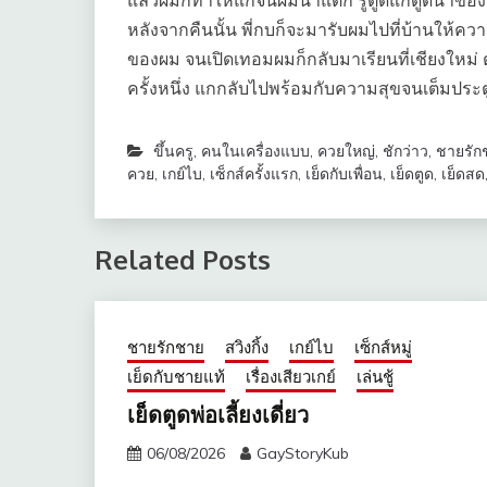
แล้วผมก็ทำให้แกจนผมน้ำแตก รูตูดแกดูดน้ำข
หลังจากคืนนั้น พี่กบก็จะมารับผมไปที่บ้านให้คว
ของผม จนเปิดเทอมผมก็กลับมาเรียนที่เชียงใหม่ ตอน
ครั้งหนึ่ง แกกลับไปพร้อมกับความสุขจนเต็มประ
ขึ้นครู
,
คนในเครื่องแบบ
,
ควยใหญ่
,
ชักว่าว
,
ชายรัก
ควย
,
เกย์ไบ
,
เซ็กส์ครั้งแรก
,
เย็ดกับเพื่อน
,
เย็ดตูด
,
เย็ดสด
Related Posts
ชายรักชาย
สวิงกิ้ง
เกย์ไบ
เซ็กส์หมู่
เย็ดกับชายแท้
เรื่องเสียวเกย์
เล่นชู้
เย็ดตูดพ่อเลี้ยงเดี่ยว
06/08/2026
GayStoryKub