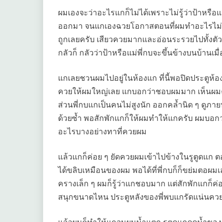
ผมเองจะว่าอะไรแกก็ไม่ได้เพราะไม่รู้ว่าป้าหรือแ
ออกมา จนแกเองฉวยโอกาสตอนที่ผมทำอะไรไม่
ถูกเลยครับ เสียวควยมากและอ่อนระรวยไปทั้งตัวเ
กลัวก็ กลัวว่าป้าหรือแม่พี่กบจะขึ้นข้างบนบ้านเมื่
แกเลยชวนผมไปอยู่ในห้องแก ที่นี้พอปิดประตูห้อง
ควยให้ผมใหญ่เลย แกบอกว่าชอบผมมาก เห็นผมค
ส่วนพี่กบแกเป็นคนไม่สูงนัก ออกคล้ำนิด ๆ ดูภายนอ
ด้วยซ้ำ พอสักพักแกก็ให้ผมทำให้แกครับ ผมบอก
อะไรบางอย่างทาที่ควยผม
แล้วแกก็ค่อย ๆ ยัดควยผมเข้าไปข้างในรูตูดแก ตอ
ได้ขลิบเหมือนของผม พอได้ที่พี่กบก็ก็ขย่มตอผม
ครางเล็ก ๆ ผมก็รู้ว่าแกชอบมาก แต่สักพักแกก็ค่อม
สนุกขนาดไหน ประตูหลังของพี่พบแกรัดแน่นค