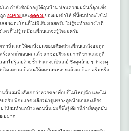
ม่แก กำลังซักผ้าอยู่ใต้ถุนบ้าน ท่อนควยผมมันก็ลุกแข็ง
ถูก
อมควย
และ
ดูดควย
ของผมเข้าให้ ที่นี้ผมทำอะไรไม่
ลย จะตะโกนก็ไม่มีเสียงเลยครับ ไม่รู้จะทำอย่างไรดี
อไหร่ก็ไม่รู้ เหมือนพี่กบแกจะรู้ใจผมครับ
เท่านั้น แกให้ผมนั่งบนขอบเตียงส่วนพี่กบแกนั่งอมดูด
รั้งแรกก็ชอบผมแล้ว แกชอบผิวผมมากที่ขาวและดูดี
กไม่รู้เลยด้วยซ้ำว่าแกจะเป็นเกย์ ซึ่งดูคล้าย ๆ ว่าจะดุ
ว่าไม่เคย แกก็สอนให้ผมนอนหงายแล้วแกก็เอาครีมหรือ
นนั้นผมพี่งสังเกตว่าควยของพี่กบก็ไม่ใหญ่นัก และไม่
เลยครับ พี่กบแกคงเสียวน่าดูเพราะดูหน้าแกและเสียง
ให้ผมทำแกบ้าง ตอนนั้น ผมก็พึ่งรู้เดียวนี้ว่าเย็ดตูดมัน
วยผมมาก