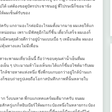
ไปได้ แต่ต้องขอดูบัตรประชาชนอยู่ พี่ไปรษณีก็ขอมานั่ง
ให้ผมเซ็นต์รับของ
ช่ครับ แกถามอะไรต่อมิอะไรผมตั้งมากมาย ผมเลยให้แก
ยนะ เพราะมีพัสดุอีกไม่กี่ชิ้น เดี๋ยวก็เสร็จ ผมเองก็
งมีคนคุยด้วยดีกว่าอยู่บ้านแบบเบื่อ ๆ เหมือนเดิม ผมเอง
่คุ้นทางและไม่มีเพื่อน
อาสาจะพาผมเที่ยวเย็นนี้ ถือว่าขอบคุณค่าน้ำเย็นที่ผม
อเย็น ๆ ประมาณห้าโมงเห็นจะได้แกก็ขี่มอไซด์มารับผม
ใกล้ชายหาดแห่งหนึ่ง ซึ่งพี่กบแกบอกว่าอยู่ใกล้บ้านแก
เองก็ชอบถ่ายรูปเลยถือโอกาสบันทึกภาพที่นั้นหลายใบ
ุกมาก วิ่งบนหาด พี่กบแกเทคแคร์ผมดีมากครับ จนผม
สักครู่แกก็หยิบเบียร์ให้ผมกระป๋องหนึ่งในหลายกระป๋อง
้วแกก็ชวนผมเล่นน้ำทะเลตอนนี้ที่หาดก็มืดแต่ก็ยังมีไฟ