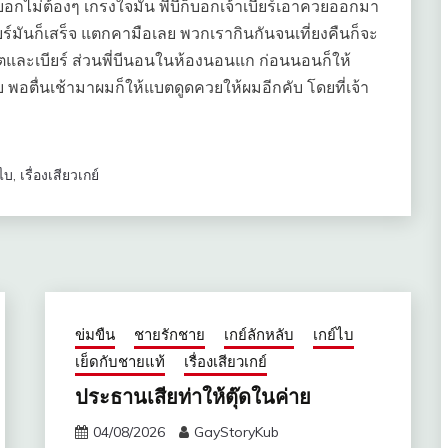
อกไม่ต้องๆ เกรงใจมัน พี่บีก็บอกเจ้าเบียร์เอาควยออกมา
ยร์มันก็เสร็จ แตกคามือเลย พวกเรากินกันจนเที่ยงคืนก็จะ
และเบียร์ ส่วนพี่บีนอนในห้องนอนแก ก่อนนอนก็ให้
อตื่นเช้ามาผมก็ให้แบตดูดควยให้ผมอีกคับ โดยที่เจ้า
์ไบ
,
เรื่องเสียวเกย์
ข่มขืน
ชายรักชาย
เกย์ลักหลับ
เกย์ไบ
เย็ดกับชายแท้
เรื่องเสียวเกย์
ประธานเสียท่าให้ตุ๊ดในค่าย
04/08/2026
GayStoryKub