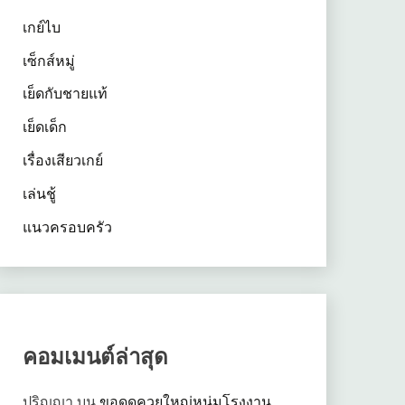
เกย์ไบ
เซ็กส์หมู่
เย็ดกับชายแท้
เย็ดเด็ก
เรื่องเสียวเกย์
เล่นชู้
แนวครอบครัว
คอมเมนต์ล่าสุด
ปริญญา
บน
ขอดูดควยใหญ่หนุ่มโรงงาน