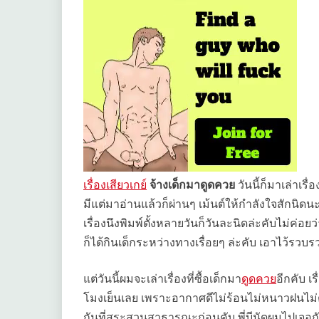
เรื่องเสียวเกย์
จ้างเด็กมาดูดควย
วันนี้ก็มาเล่าเรื
มีแต่มาอ่านแล้วก็ผ่านๆ เม้นต์ให้กำลังใจสักนิดน
เรื่องนึงพิมพ์ตั้งหลายวันก็วันละนิดล่ะคับไม่ค่อ
ก็ได้กินเด็กระหว่างทางเรื่อยๆ ล่ะคับ เอาไว้รวบ
แต่วันนี้ผมจะเล่าเรื่องที่ซื้อเด็กมา
ดูดควย
อีกคับ เร
โมงเย็นเลย เพราะอากาศดีไม่ร้อนไม่หนาวฝนไม่ต
กันที่สระสวนสาธารณะก่อนคับ พี่บีนัดผมไปเจอกันที