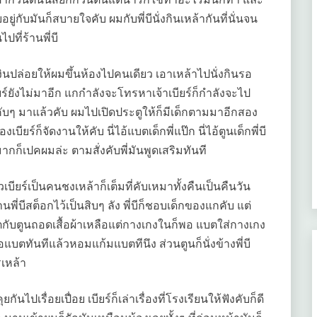
ู่กับมันก็สบายใจคับ ผมกับพี่บีนั่งกินเหล้ากันที่นั่นจน
ที่ร้านพี่บี
บเงินปล่อยให้ผมขึ้นห้องไปคนเดียว เอาเหล้าไปนั่งกินรอ
ยร์ยังไม่มาอีก แกกำลังจะโทรหาเจ้าเบียร์ก็กำลังจะไป
งคับๆ มาแล้วคับ ผมไปเปิดประตูให้ก็มีเด็กตามมาอีกสอง
ยร์ก็จัดงานให้คับ นี่ไอ้แบตเด็กพี่แป๊ก นี่ไอ้ตูนเด็กพี่บี
กก็เปคผมล่ะ ตามสั่งคับพี่มันพูดเสริมทันที
เบียร์เป็นคนชงเหล้าก็เต็มที่คับเหมาทั้งคืนเป็นคืนวัน
้านพี่บีสต็อกไว้เป็นสิบๆ ลัง พี่บีก็ชอบเด็กของแกคับ แต่
กับตูนถอดเสื้อผ้าเหลือแต่กางเกงในก็พอ แบตใส่กางเกง
บตทันทีแล้วหอมแก้มแบตทีนึง ส่วนตูนก็นั่งข้างพี่บี
รเหล้า
กันไปเรื่อยเปื่อย เบียร์ก็เล่าเรื่องที่โรงเรียนให้ฟังคับก็ดี