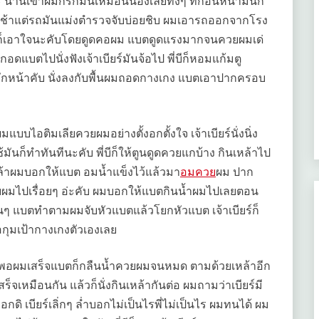
นานเข้าผมก็รักมันเหมือนน้องเลยทั้งๆ ที่ก่อนหน้ามันก็
ไม่ช้าแต่รถมันแม่งตำรวจจับบ่อยชิบ ผมเอารถออกจากโรง
บตก็เอาใจนะคับโดยดูดคอผม แบตดูดแรงมากจนควยผมเด่
ดแบตไปนั่งฟังเจ้าเบียร์มันจ้อไป พี่บีก็หอมแก้มตู
ักหน้าคับ นั่งลงกับพื้นผมถอดกางเกง แบตเอาปากครอบ
ไอติมเลียควยผมอย่างตั้งอกตั้งใจ เจ้าเบียร์นั่งนิ่ง
มันก็ทำทันทีนะคับ พี่บีก็ให้ตูนดูดควยแกบ้าง กินเหล้าไป
ล้าผมบอกให้แบต อมน้ำแข็งไว้แล้วมา
อมควย
ผม ปาก
วยผมไปเรื่อยๆ อ่ะคับ ผมบอกให้แบตกินน้ำผมไปเลยตอน
นๆ แบตทำตามผมจับหัวแบตแล้วโยกหัวแบต เจ้าเบียร์ก็
กุมเป้ากางเกงตัวเองเลย
 พอผมเสร็จแบตก็กลืนน้ำควยผมจนหมด ตามด้วยเหล้าอีก
ร็จเหมือนกัน แล้วก็นั่งกินเหล้ากันต่อ ผมถามว่าเบียร์มี
อกดิ เบียร์เลิ่กๆ ล่ำบอกไม่เป็นไรพี่ไม่เป็นไร ผมทนได้ ผม