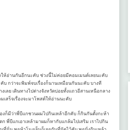
่องให้อ่านกันอีกนะคับ ช่วงนี้ไม่ค่อยมีคอมเมนต์เลยนะคับ
ะคับ กว่าจะพิมพ์จบเรื่องก็นานเหมือนกันนะคับ บางที
ยว่างเลย เดินทางไปต่างจังหวัดบ่อยทั้งแถวอีสานเหนือกลาง
รวมเสร็จเรื่องจะมาโพสต์ให้อ่านนะคับ
ื่องก็มีว่าพี่บีแกชวนผมไปกินเหล้าอีกคับ ก็กินกันตั้งกะห้า
ก พี่บีแกเอาเหล้ามาผมก็หากับแกล้มไปเสริม เราไปกิน
่นั่น พอห้าโมงเย็นก็เจอกันที่นัดไว้คับ พอนั่งกินเหล้า