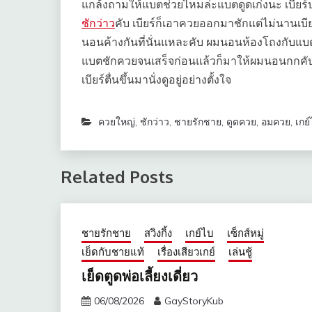
แกล้งถามให้แบตช่วยไหมล่ะแบตดูดเก่งนะ เบียร์บ
ชักว่าว
คับ เบียร์ก็เอาควยออกมาชักแต่ไม่นานเบี
นอนค้างกันที่นั่นแหละคับ ผมนอนห้องโถงกับแบต
แบตชักควยจนเสร็จก่อนแล้วก็มาให้ผมนอนกกคับ พ
เบียร์ตื่นขึ้นมานั่งดูอยู่อย่างตั้งใจ
ควยใหญ่
,
ชักว่าว
,
ชายรักชาย
,
ดูดควย
,
อมควย
,
เกย
Related Posts
ชายรักชาย
สวิงกิ้ง
เกย์ไบ
เซ็กส์หมู่
เย็ดกับชายแท้
เรื่องเสียวเกย์
เล่นชู้
เย็ดตูดพ่อเลี้ยงเดี่ยว
06/08/2026
GayStoryKub