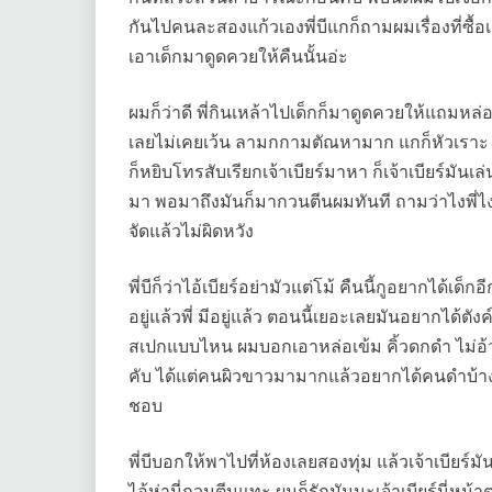
กันไปคนละสองแก้วเองพี่บีแกก็ถามผมเรื่องที่ซื
เอาเด็กมาดูดควยให้คืนนั้นอ่ะ
ผมก็ว่าดี พี่กินเหล้าไปเด็กก็มาดูดควยให้แถมหล่อ
เลยไม่เคยเว้น ลามกกามตัณหามาก แกก็หัวเราะ ว่
ก็หยิบโทรสับเรียกเจ้าเบียร์มาหา ก็เจ้าเบียร์มั
มา พอมาถึงมันก็มากวนตีนผมทันที ถามว่าไงพี่ไงพี
จัดแล้วไม่ผิดหวัง
พี่บีก็ว่าไอ้เบียร์อย่ามัวแต่โม้ คืนนี้กูอยากได้เด
อยู่แล้วพี่ มีอยู่แล้ว ตอนนี้เยอะเลยมันอยากได้ตั
สเปกแบบไหน ผมบอกเอาหล่อเข้ม คิ้วดกดำ ไม่อ้วนไ
คับ ได้แต่คนผิวขาวมามากแล้วอยากได้คนดำบ้าง 
ชอบ
พี่บีบอกให้พาไปที่ห้องเลยสองทุ่ม แล้วเจ้าเบียร
ไอ้ห่านี่กวนตีนแทะ ผมก็รักมันนะเจ้าเบียร์นี่หน