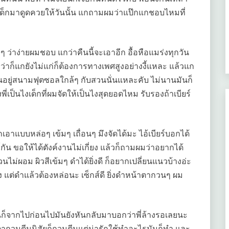
้อเด็กมาดูดควยให้วันนั้น แกถามผมว่าแป๊กแกชอบไหมที่
ๆ ว่าง่ายผมชอบ แกว่าคืนนี้จะเอาอีก อื้อหือแมร่งทุกวัน
าก็แกยังไม่แก่ก็ต้องการทางเพศสูงอย่างงี้แหละ แล้วแก
นเล่นอยู่สนามฟุตซอลใกล้ๆ กับสวนนั่นแหละคับ ไม่นานมันก็
่เป็นไงเด็กที่ผมจัดให้เป็นไงสุดยอดไหม รับรองถ้าเบียร์
็กอีกเอาแบบหล่อๆ เข้มๆ เถื่อนๆ มึงจัดได้มะ ไอ้เบียร์บอกได้
งค์กัน ขอให้ได้ตังค์งานไม่เกี่ยง แล้วก็ถามผมว่าอยากได้
ม่ผอม ผิวสีเข้มๆ ดำได้ยิ่งดี ก็อยากเปลี่ยนแนวบ้างอ่ะ
แต่ดำแล้วต้องหล่อนะ เซ็กส์ดี ยิ่งดำหน้าตากวนๆ ผม
์มันก็จากไปก่อนไปมันยังหันกลับมาบอกว่าพี่ล้างรอเลยนะ
้าตากวนตีนนิสัยก็กวนตีนแต่น่ารักใช้ทำอะไรมันก็ทำ และ