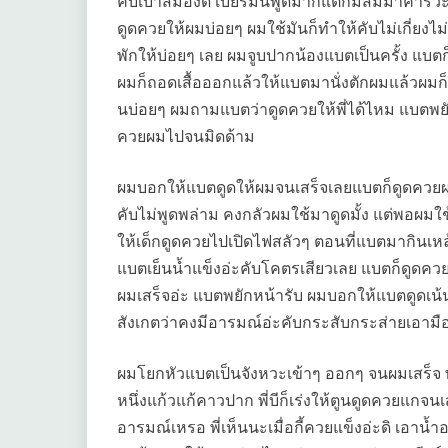
คับเบาสมองดี เบียร์มันพูดมากแต่ก็มีสัมมาคารวะ 
ดูดควยให้ผมบ่อยๆ ผมใช้มันก็ทำให้คับไม่เกี่ยง
พักให้บ่อยๆ เลย ผมจูบปากน้องแบตเป็นครั้ง แ
ผมก็ถอดเสื้อออกแล้วให้แบตมานั่งตักผมแล้วผมก็กอ
นบ่อยๆ ผมถามแบตว่าดูดควยให้พี่ได้ไหม แบตพย
ควยผมไปจนมิดด้าม
ผมบอกให้แบตดูดให้ผมจนเสร็จเลยแบตก็ดูดควยผมแบบ
คับไม่พูดพล่าม คงกลัวผมใช้มาดูดมั้ง แต่พอผมใช้
ให้เด็กดูดควยไปเปิดไฟสลัวๆ ตอนที่แบตมากินเห
แบตเย็นน้ำแข็งอ่ะคับโคตรเสียวเลย แบตก็ดูดค
ผมเสร็จอ่ะ แบตพยักหน้ารับ ผมบอกให้แบตดูดเน้
สังเกตว่าคงมีอารมณ์อ่ะคับกระสับกระส่ายเอามือ
ผมโยกหัวแบตเป็นจังหวะเข้าๆ ออกๆ จนผมเสร็จ
หนึ่งแก้วแก้คาวปาก พี่บีก็เร่งให้ตูนดูดควยแกจนเส
อารมณ์เหรอ พี่เห็นนะเมื่อกี้ควยแข็งอ่ะดิ เอาน้ำอ