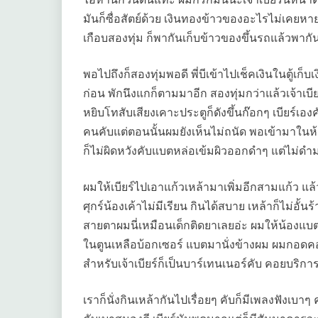
มันก็ซื่อสัตย์ด้วย เงินทองข้าวของอะไรไม่เคยหายอย
เกือบสองทุ่ม ก็พากันเก็บข้าวของขึ้นรถแล้วพากันไป
พอไปถึงก็สองทุ่มพอดี พี่บีเข้าไปเช็คเงินในตู้เก็
ก่อน พักนึงแกก็ตามมาอีก สองทุ่มกว่าแล้วเจ้าเบี
หยิบโทสับเสียงเคาะประตูก็ดังขึ้นก๊อกๆ เบียร์เอ
คนคับแต่ตอนนั้นผมยังเห็นไม่ถนัด พอเข้ามาในห้องเบี
ก็ไม่ผิดหวังคับแบตหล่อเข้มผิวออกดำๆ แต่ไม่ดำมา
ผมให้เบียร์ไปเอาแก้วเหล้ามาเพิ่มอีกสามแก้ว แล้ว
ศุกร์น้องเค้าไม่มีเรียน กินได้สบาย เหล้าก็ไม่อั้นร
สายตาผมนี่เหมือนเด็กติดยาเลยอ่ะ ผมให้น้องแบต
ในตูนเหลือบ้อกเซอร์ แบตมานั่งข้างผม ผมกอดคอแ
สำหรับเจ้าเบียร์ก็เป็นบาร์เทนเนอร์คับ คอยบริกา
เราก็นั่งกินเหล้ากันไปเรื่อยๆ คับก็มีเพลงฟังเบาๆ คุย