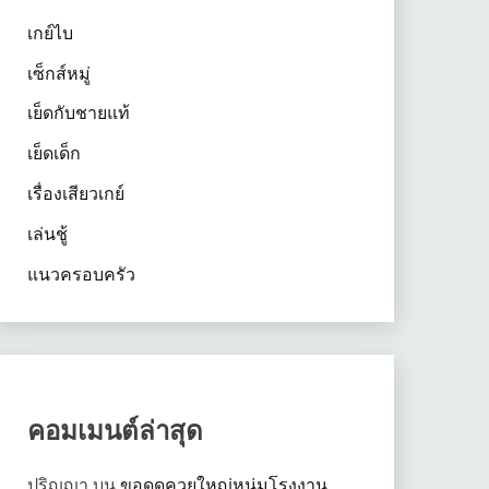
เกย์ไบ
เซ็กส์หมู่
เย็ดกับชายแท้
เย็ดเด็ก
เรื่องเสียวเกย์
เล่นชู้
แนวครอบครัว
คอมเมนต์ล่าสุด
ปริญญา
บน
ขอดูดควยใหญ่หนุ่มโรงงาน