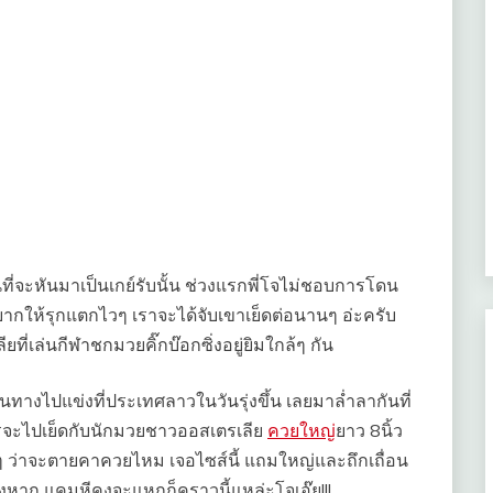
ที่จะหันมาเป็นเกย์รับนั้น ช่วงแรกพี่โจไม่ชอบการโดน
อยากให้รุกแตกไวๆ เราจะได้จับเขาเย็ดต่อนานๆ อ่ะครับ
ที่เล่นกีฬาชกมวยคิ๊กบ๊อกซิ่งอยู่ยิมใกล้ๆ กัน
เดินทางไปแข่งที่ประเทศลาวในวันรุ่งขึ้น เลยมาล่ำลากันที่
่การจะไปเย็ดกับนักมวยชาวออสเตรเลีย
ควยใหญ่
ยาว 8นิ้ว
หวั่นๆ ว่าจะตายคาควยไหม เจอไซส์นี้ แถมใหญ่และถึกเถื่อน
่างหาก แคมหีคงจะแหกก็คราวนี้แหล่ะโจเอ๊ย!!!