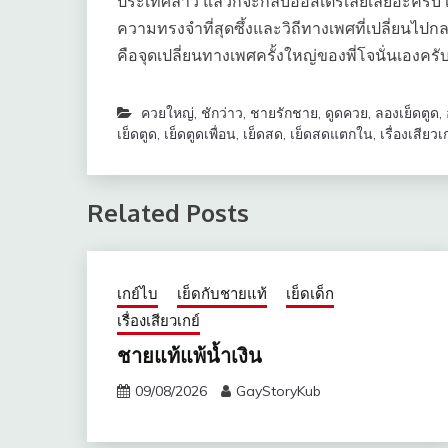
ประเทศลาว แล้วก็จะกลับออสเตรเลียเลยอ่ะครับ เล
ความทรงจำที่สุดซึ้งและวิถีทางเพศที่เปลี่ยนไปกลา
คือจุดเปลี่ยนทางเพศครั้งใหญ่ของพี่โจนั่นเองครั
ควยใหญ่
,
ชักว่าว
,
ชายรักชาย
,
ดูดควย
,
ลองเย็ดตูด
,
เย็ดตูด
,
เย็ดตูดเพื่อน
,
เย็ดสด
,
เย็ดสดแตกใน
,
เรื่องเสียวเ
Related Posts
เกย์ไบ
เย็ดกับชายแท้
เย็ดเด็ก
เรื่องเสียวเกย์
ชายแท้แพ้น้ำเงิน
09/08/2026
GayStoryKub