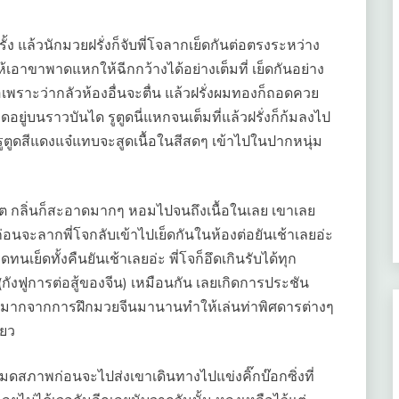
้ง แล้วนักมวยฝรั่งก็จับพี่โจลากเย็ดกันต่อตรงระหว่าง
้เอาขาพาดแหกให้ฉีกกว้างได้อย่างเต็มที่ เย็ดกันอย่าง
อเพราะว่ากลัวห้องอื่นจะตื่น แล้วฝรั่งผมทองก็ถอดควย
ยู่บนราวบันได รูตูดนี่แหกจนเต็มที่แล้วฝรั่งก็ก้มลงไป
รูตูดสีแดงแจ๋แทบจะสูดเนื้อในสีสดๆ เข้าไปในปากหนุ่ม
งฟิต กลิ่นก็สะอาดมากๆ หอมไปจนถึงเนื้อในเลย เขาเลย
 ก่อนจะลากพี่โจกลับเข้าไปเย็ดกันในห้องต่อยันเช้าเลยอ่ะ
็ดทนเย็ดทั้งคืนยันเช้าเลยอ่ะ พี่โจก็อึดเกินรับได้ทุก
 (กังฟูการต่อสู้ของจีน) เหมือนกัน เลยเกิดการประชัน
อ่อนมากจากการฝึกมวยจีนมานานทำให้เล่นท่าพิศดารต่างๆ
ียว
ดสภาพก่อนจะไปส่งเขาเดินทางไปแข่งคิ๊กบ๊อกซิ่งที่