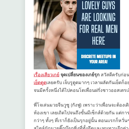
เรื่องเสียวเกย์
จุดเปลี่ยนของเกย์รุก
สวัสดีครับก่อน
เย็ดตูด
เลยครับ เจ็บรูตูดมากๆ เวลาผลัดกันเย็ดก็
จนมีครั้งหนึ่งได้ไปคอนโดเพื่อนฝรั่งชาวออสเตรเลีย
พี่โจเล่นมวยจีนวูซู (กังฟู) เพราะว่าเพื่อนจะต้อง
ห้องเขา เลยเถิดไปจนถึงขั้นมีเซ็กส์ด้วยกัน แต
กว่าๆ ทั้งๆ ที่เราก็ยังเป็นรุกอยู่นั้น ตอนแรกก็
สไตล์นักมวยคิ๊กบ๊อกซิ่งที่ทั้งอึดและทนทานอีกต