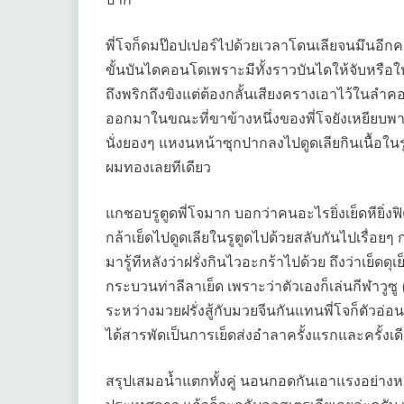
พี่โจก็ดมป๊อปเปอร์ไปด้วยเวลาโดนเลียจนมึนอีกครั
ขั้นบันไดคอนโดเพราะมีทั้งราวบันไดให้จับหรือให
ถึงพริกถึงขิงแต่ต้องกลั้นเสียงครางเอาไว้ในลำค
ออกมาในขณะที่ขาข้างหนึ่งของพี่โจยังเหยียบพาดอ
นั่งยองๆ แหงนหน้าซุกปากลงไปดูดเลียกินเนื้อใน
ผมทองเลยทีเดียว
แกชอบรูตูดพี่โจมาก บอกว่าคนอะไรยิ่งเย็ดหียิ่
กล้าเย็ดไปดูดเลียในรูตูดไปด้วยสลับกันไปเรื่อยๆ
มารู้ทีหลังว่าฝรั่งกินไวอะกร้าไปด้วย ถึงว่าเย็ดดุเย
กระบวนท่าลีลาเย็ด เพราะว่าตัวเองก็เล่นกีฬาวูซู
ระหว่างมวยฝรั่งสู้กับมวยจีนกันแทนพี่โจก็ตัว
ได้สารพัดเป็นการเย็ดส่งอำลาครั้งแรกและครั้งเด
สรุปเสมอน้ำแตกทั้งคู่ นอนกอดกันเอาแรงอย่างหม