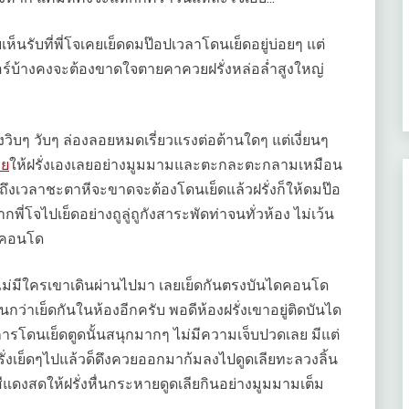
ห็นรับที่พี่โจเคยเย็ดดมป๊อปเวลาโดนเย็ดอยู่บ่อยๆ แต่
ปเปอร์บ้างคงจะต้องขาดใจตายคาควยฝรั่งหล่อล่ำสูงใหญ่
ืองวิบๆ วับๆ ล่องลอยหมดเรี่ยวแรงต่อต้านใดๆ แต่เงี่ยนๆ
วย
ให้ฝรั่งเองเลยอย่างมูมมามและตะกละตะกลามเหมือน
วลาชะตาหีจะขาดจะต้องโดนเย็ดแล้วฝรั่งก็ให้ดมป๊อ
กพี่โจไปเย็ดอย่างถูลู่ถูกังสาระพัดท่าจนทั่วห้อง ไม่เว้น
องคอนโด
วไม่มีใครเขาเดินผ่านไปมา เลยเย็ดกันตรงบันไดคอนโด
นกว่าเย็ดกันในห้องอีกครับ พอดีห้องฝรั่งเขาอยู่ติดบันได
ว่าการโดนเย็ดตูดนั้นสนุกมากๆ ไม่มีความเจ็บปวดเลย มีแต่
รั่งเย็ดๆไปแล้วด็ดึงควยออกมาก้มลงไปดูดเลียทะลวงลิ้น
ีแดงสดให้ฝรั่งหื่นกระหายดูดเลียกินอย่างมูมมามเต็ม