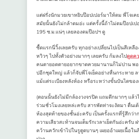
แต่ฝรั่งนักมวยเขาหยิบป๊อปเปอร์มาให้ดม พี่โจเคยเ
สมัยนั้นยังไม่กล้าดมอ่ะ แต่ครั้งนี้ถ้าไม่ดมป๊อ
195 ซ.ม.แน่ๆ เลยลองดมป๊อปฯ ดู
ซื้ดแรกนี่วิ้งเลยครับ ทุกอย่างเปลี่ยนไปเป็นสีเหล
หวิวๆ ไปทั้งตัวอย่างมากๆ เลยครับ ก้มลงไป
ดูดค
คนตายอดตายอยากขาดควยมานานก็ไม่ปาน พอถึงเ
ปอีกชุดใหญ่ แล้วก็จับพี่โจเย็ดอย่างหื่นกระหาย ลา
แม้แต่ระเบียงหลังห้อง หรือระหว่างขั้นบันไดข
(ตอนนั้นยังไม่มีกล้องวงจรปิด แถมดึกมากๆ แล้
ร่วมชั่วโมงเลยหล่ะครับ สารพัดท่าจะงัดมา ตื่นเต้
ห้องสุดท้ายของชั้นอ่ะครับ เป็นครั้งแรกที่รู้สึก
ความเสียวสะท้านจนเต็มรักเวลาเย็ดกันอ่ะครับ ฝ
คว้านควักเข้าไปในรูตูดบานๆ เผยออ้าเผยเนื้อในส
ปาก