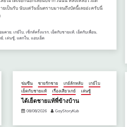
ยไม่ได้เจอกันอีกเลยนับจากวันนั้น หลงเหลือไว้แต่
ยเป็นรับ นับแต่วันนั้นตราบมาจนถึงบัดนี้เลยอ่ะครับนี่
บ
อมควย
,
เกย์ไบ
,
เซ็กส์ครั้งแรก
,
เย็ดกับชายแท้
,
เย็ดกับเพื่อน
,
กย์
,
เล่นชู้
,
แตกใน
,
แอบเย็ด
ข่มขืน
ชายรักชาย
เกย์ลักหลับ
เกย์ไบ
เย็ดกับชายแท้
เรื่องเสียวเกย์
เล่นชู้
ได้เย็ดชายแท้พี่ข้างบ้าน
08/08/2026
GayStoryKub