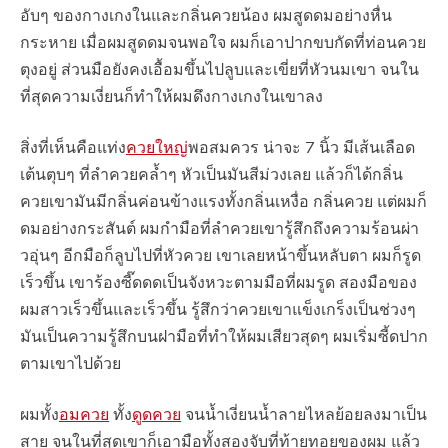
อับๆ ของกางเกงในและกลิ่นควยน้อง ผมสูดดมอย่างหื่น
กระหาย เมื่อผมสูดดมจนพอใจ ผมก็เอาปากขบกัดที่ท่อนควย
ตุงอยู่ ส่วนมือยังคงเอื้อมขึ้นไปลูบและเขี่ยที่หัวนมเขา จนใน
ที่สุดความเงี่ยนก็ทำให้ผมดึงกางเกงในเขาลง
สิ่งที่เห็นคือแท่ง
ควยใหญ่
พอสมควร น่าจะ 7 นิ้ว มีเส้นเลือด
เต้นตุบๆ ที่ลำควยคลํ้าๆ หัวเป็นมันสีม่วงเลย แล้วก็ได้กลิ่น
ควยเขามันมีกลิ่นค่อนข้างแรงทั้งกลิ่นเหงื่อ กลิ่นควย แต่ผมก็
ดมอย่างกระสันต์ ผมกำมือที่ลำควยเขารู้สึกถึงความร้อนผ่า
วอุ่นๆ อีกมือก็ลูบไปที่หัวควย เขาเลยหน้าขึ้นหลับตา ผมก็รูด
เร็วขึ้น เขาร้องซี๊ดดดเป็นจังหวะตามมือที่ผมรูด สองมือของ
ผมสาวเร็วขึ้นและเร็วขึ้น รู้สึกว่าควยเขาแข็งเกร็งเป็นช่วงๆ
มันเป็นความรู้สึกบนฝามือที่ทำให้ผมเสียวสุดๆ ผมเริ่มซี้ดปาก
ตามเขาไปด้วย
ผมทั้ง
อมควย
ทั้ง
ดูดควย
จนนํ้าเงี่ยนนํ้าลายไหลย้อยลงมาเป็น
สาย จนในที่สุดเขาก็เอามือทั้งสองจับที่ท้ายทอยของผม แล้ว