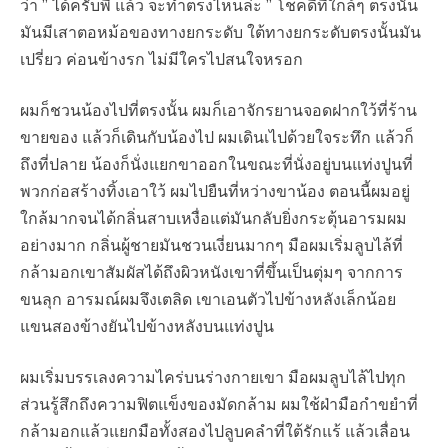
ว่า ” ได้ครับพี่ แล้ว จะทำตรงไหนล่ะ ” โชคดีที่ใกล้ๆ ตรงนั้น
มันมีเสาตอหม้อของทางยกระดับ ใต้ทางยกระดับตรงนั้นมัน
เปรี่ยว ค่อนข้างรก ไม่มีใครไปสนใจหรอก
ผมก็ชวนน้องไปที่ตรงนั้น ผมก็เอาจักรยานจอดฝากใว้ที่ร้าน
ขายของ แล้วก็เดินกับน้องไป ผมเดินเไปด้วยใจระทึก แล้วก็
ถึงที่ปลาย น้องก็นั่งแยกขาออกในขณะที่นั่งอยู่บนแท่งปูนที่
พวกก่อสร้างทิ้งเอาใว้ ผมไปยืนที่หว่างขาน้อง ตอนนี้ผมอยู่
ใกล้มากจนได้กลิ่นสาบเหงื่อแต่มันกลับยิ่งกระตุ้นอารมผม
อย่างมาก กลิ่นผู้ชายมันชวนเงี่ยนมากๆ มือผมเริ่มลูบไล้ที่
กล้ามอกเขาสัมผัสได้ถึงผิวหนังเขาที่ขึ้นเป็นตุ่มๆ จากการ
ขนลุก อารมณ์ผมจึงเตลิด เขาเอนตัวไปข้างหลังเล็กน้อย
แขนสองข้างยันไปข้างหลังบนแท่งปูน
ผมเริ่มบรรเลงความไคร่บนร่างกายเขา มือผมลูบไล้ไปทุก
ส่วนรู้สึกถึงความฟิตแข็งของมัดกล้าม ผมใช้ฝ่ามือกำขยำที่
กล้ามอกแล้วแยกมือทั้งสองไปลูบคลำที่ใต้รักแร้ แล้วเลื่อน