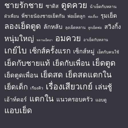
ชายรักชาย
ดูดควย
ซาดิส
น้าเย็ดกับหลาน
รุมเย็ด
พี่ชายน้องชายเย็ดกัน
พ่อเย็ดลูก
ผัวเพื่อน
พ่อเลี้ยง
ลองเย็ดตูด
ลักหลับ
สวิงกิ้ง
ลุงเย็ดหลาน
ลูกเย็ดพ่อ
อมควย
หนุ่มใหญ่
อาเย็ดกับหลาน
หลานเย็ดอา
เกย์ไบ
เซ็กส์ครั้งแรก
เซ็กส์หมู่
เย็ดกับคนใช้
เย็ดตูด
เย็ดกับชายแท้
เย็ดกับเพื่อน
เย็ดสด
เย็ดสดแตกใน
เย็ดตูดเพื่อน
เรื่องเสียวเกย์
เย็ดเด็ก
เล่นชู้
เรียงคิว
แตกใน
แนวครอบครัว
เอ้าท์ดอร์
แอบดู
แอบเย็ด