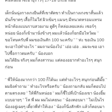
เด็กนั่นนุ่งกางเกงยีนส์ที่เขาตัดขา ทำเป็นกางเกงขาสั้นแล้ว
มันก็ขาดๆ เสื้อก็ไม่ใส่ ผิวเข้มๆ แมนๆ มีหนวดหรอมแหรม
หน้าท้องแบนราบสวยงาม ดูดีๆ ก็หล่อเลยแหล่ะ เซอร์ๆ
หน่อย น้องก็เข้ามานั่งข้างๆ ผมแล้วน้องก็ยกมือไหว้ผม ”
ขอโทษครับพี่ ผมขอเงินสัก 100 นะครับ ” ” ห่ะ ขอเงิน 100
จะเอาไปทำอะไร ” ผมถามน้องไป ” เอ่อ เอ่อ …ผมจะขอ เอา
ไปซื้อกาวดมครับ ” น้องบอก
ผมได้ยิน จริงๆ ผมก็สงสารนะ แต่ลองอยากทำอะไรๆ สนุก
ก่อน
” พี่ให้น้องมากกว่า 100 ก็ได้นะ แต่ทำอะไรๆ สนุกก่อนดีมั๊ย ”
ผมยิงคำถาม ” ทำอะไรหรือครับ ” น้องถามกลับ ผมก็ตอบไป
ตามตรงเลย ” ให้พี่กินหน่อย ” ผมก็ชี้ไปที่เป้าน้องเขา น้องยิ้ม
แบบอายๆ ” โห พี่ ผม ผมไม่เคยนะ ” น้องตอบมา ” ไม่เป็นไร
น้องอยู่เฉยๆ เดี๋ยวพี่ทำให้เอง ” น้องก็นิ่งสักพัก แล้วก็ตอบมา