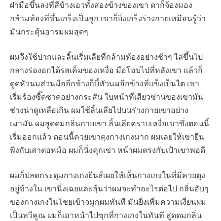
ฝ่ามือขึ้นลงที่สีข้างเอวทั้งสองข้างของเขา ตาก็จ้องมอง
กล้ามท้องที่ขึ้นเกร็งเป็นลูก เขาก็ยิ่งเกร็งร่างกายเหมือนรู้ว่า
มันกระตุ้นอารมผมสุดๆ
ผมจึงใช้ปากและลิ้นเริ่มเลียที่กล้ามท้องอย่างช้าๆ ไล่ขึ้นไป
กลางร่องอกได้รสเค็มของเหงื่อ มือโอบไปที่หลังเขา แล้วก็
ดูดหัวนมส่วนมืออีกข้างก็บี้หัวนมอีกข้างที่แข็งเป็นไต เขา
เริ่มร้องซี๊ดซาดอย่างกระสัน ใบหน้าที่เสียวซ่านของเขามัน
ช่างน่าดูเหลือเกิน ผมใช้ลิ้นเลียไปบนร่างกายเขาอย่าง
เมามัน ผมสูดดมกลิ่นกายเขา ลิ้นเลียคราบเหงื่อเขาซึ่งตอนนี้
เริ่มออกแล้ว ตอนนี้ควยเขาตุงกางเกงมาก ผมเลยให้เขายืน
พิงกับเสาตอหม้อ ผมก็นั่งคุกเข่า หน้าผมตรงกับเป้าเขาพอดี
ผมก็ปลดกระดุมกางเกงยีนส์เผยให้เห็นกางเกงในที่มีควยตุง
อยู่ข้างใน เขานิ่งเฉยและลุ้นว่าผมจะทำอะไรต่อไป กลิ่นอับๆ
ของกางเกงในโชยเข้าจมูกผมทันที มันยิ่งเพิ่มความเงี่ยนผม
เป็นทวีคูณ ผมก็เอาหน้าไปซุกที่กางเกงในทันที สูดดมกลิ่น