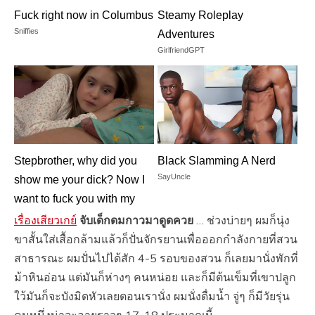
Fuck right now in Columbus
Steamy Roleplay
Sniffies
Adventures
GirlfriendGPT
Stepbrother, why did you
Black Slamming A Nerd
SayUncle
show me your dick? Now I
want to fuck you with my
wet pussy
เรื่องเสียวเกย์
จับเด็กดมกาวมาดูดควย
… ช่วงบ่ายๆ ผมก็นุ่ง
RedhandsTube
ขาสั้นใส่เสื้อกล้ามแล้วก็ปั่นจักรยานเพื่อออกกำลังกายที่สวน
สาธารณะ ผมปั่นไปได้สัก 4-5 รอบของสวน ก็เลยมานั่งพักที่
ม้าหินอ่อน แต่มันก็ห่างๆ คนหน่อย และก็มีต้นเข็มที่เขาปลูก
ใว้มันก็จะบังมิดหัวเลยตอนเรานั่ง ผมนั่งดื่มนํ้า จู่ๆ ก็มีวัยรุ่น
คนหนึ่งน่าจะอายุราวๆ 17-18 ประมาณนี้