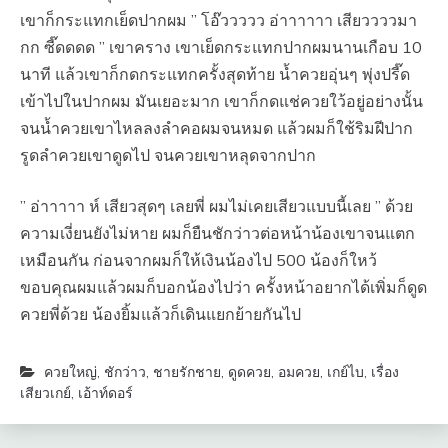
เขาก็กระแทกเย็ดปากผม ” โอ๊ววววว อ่าาาาาา เสียววววมา
กก ซี๊ดดดด ” เขาคราง เขาเย็ดกระแทกปากผมนานเกือบ 10
นาที แล้วเขาก็กดกระแทกครั้งสุดท้าย นํ้าควยอุ่นๆ พุ่งปรี๊ด
เข้าไปในปากผม มันเยอะมาก เขาก็กดแช่ควยใว้อยู่อย่างนั้น
จนนํ้าควยเขาไหลลงลำคอผมจนหมด แล้วผมก็ใช้ริมฝีปาก
รูดลำควยเขาดูดไป จนควยเขาหลุดจากปาก
” อ่าาาาา ห์ เสียวสุดๆ เลยพี่ ผมไม่เคยเสียวแบบนี้เลย ” ด้วย
ความเงี่ยนยังไม่หาย ผมก็ยืนชักว่าวต่อหน้าน้องเขาจนแตก
เหมือนกัน ก่อนจากผมก็ให้เงินน้องไป 500 น้องก็ใหว้
ขอบคุณผมแล้วผมก็บอกน้องไปว่า ครั้งหน้าอยากได้เพิ่มก็ดูด
ควยพี่ด้วย น้องยิ้มแล้วก็เดินแยกย้ายกันไป
ควยใหญ่
,
ชักว่าว
,
ชายรักชาย
,
ดูดควย
,
อมควย
,
เกย์ไบ
,
เรื่อง
เสียวเกย์
,
เอ้าท์ดอร์