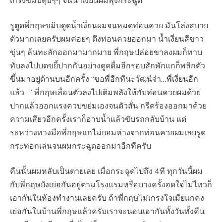
เกร็งขมิบตุ๊บๆๆ จนน้ำเงี่ยนผมพุ่งกระฉูด
รูตูดพี่กฤษขมิบดูดน้ำเงี่ยนผมจนหมดท่อนควย มันโล่งสบาย
ตัวมากเลยครับผมค่อยๆ ดึงท่อนควยออกมา น้ำเงี่ยนสีขาว
ขุ่นๆ ล้นทะลักออกมามากมาย พี่กฤษปล่อยขาลงผมก็ทาบ
ทับลงไปบดขยี้ปากกันอย่างดูดดื่มอีกรอบสักพักแกก็พลิกตัว
ขึ้นมาอยู่ด้านบนอีกครั้ง “ขอพี่อีกทีนะวัฒน์จ๋า…พี่เงี่ยนอีก
แล้ว…” พี่กฤษเลื่อนตัวลงไปเติมพลังให้กับท่อนควยผมด้วย
ปากแล้วออกแรงควบขย่มเองจนตัวสั่น กรีดร้องออกมาด้วย
ความเสียวอีกครั้งเราก็อาบน้ำแล้วขับรถกลับบ้าน แต่
ระหว่างทางมือพี่กฤษแกไม่ยอมห่างจากท่อนควยผมเลยรูด
กระทอกเล่นจนผมกระฉูดออกมาอีกทีครับ
คืนนั้นผมหลับเป็นตายเลย เมื่อกระฉูดไปถึง 4ที ทุกวันนี้ผม
กับพี่กฤษยังเย่อกันอยู่ตามโรงแรมหรือบางครั้งอดใจไม่ไหวก็
เอากันในห้องทำงานเลยครับ ถ้าพี่กฤษไม่เกรงใจเมียแกคง
เย่อกันในบ้านพี่กฤษแล้วครับเราจะนอนเอากันทั้งวันทั้งคืน