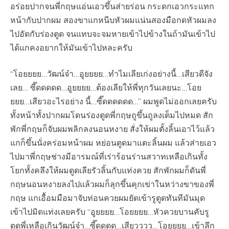
อร่อยปากจนพี่กฤษแอ่นเอวขึ้นส่ายร่อน กระดกเอวกระแทก
หน้ากับปากผม สองขาแกหนีบหัวผมแน่นสองมือกดหัวผมลง
ไปอัดกับร่องตูด จนแทบจะจมหายเข้าไปข้างในถ้ามันเข้าไป
ได้แกคงอยากให้มันเข้าไปหละครับ
“โอยยยย…วัฒน์จ๋า…อูยยยย…ทำไมเลียเก่งอย่างนี้…เสียวดีจัง
เลย… ซี๊ดดดดด…อูยยยย…ต้องเลียให้พี่ทุกวันเลยนะ…โอย
ยยย…เสียวอะไรอย่าง นี้…ซี๊ดดดดดด…” ผมพูดไม่ออกเลยครับ
ทั้งหน้าทั้งปากผมโดนร่องตูดพี่กฤษถูขึ้นถูลงเต็มไปหมด สัก
พักพี่กฤษก็จับผมพลิกลงนอนหงาย สั่งให้ผมตั้งลิ้นเอาไว้แล้ว
แกก็ขึ้นนั่งคร่อมหน้าผม หย่อนตูดมาแตะลิ้นผม แล้วส่ายเอว
ไปมาพี่กฤษช่างมีอารมณ์ที่เร่าร้อนร่านสวาทเหลือเกินทั้ง
โยกทั้งคลึงให้ผมดูดเลียรัวลิ้นกับแท่งควย สักพักผมก็ดันพี่
กฤษนอนหงายลงไปแล้วผมก็ลุกขึ้นคุกเข่าในหว่างขาของพี่
กฤษ แกเอื้อมมือมาจับท่อนควยผมยัดเข้ารูตูดทันทีมันมุด
เข้าไปมิดแท่งเลยครับ “อูยยยย…โอยยยย…หัวควยบานคับรู
ตูดพี่เหลือเกินวัฒน์จ๋า…ซี๊ดดดด…เสียวววว…โอยยยย…เข้าลึก