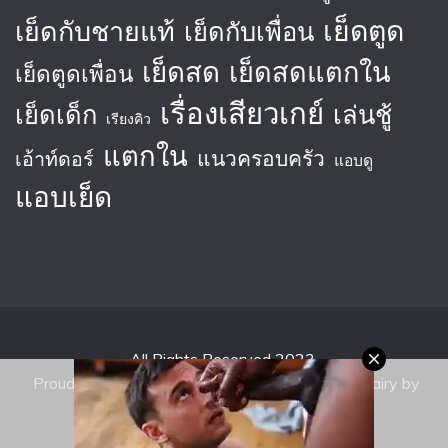
เย็ดตูด
เย็ดกับชายแท้
เย็ดกับเพื่อน
เย็ดสด
เย็ดสดแตกใน
เย็ดตูดเพื่อน
เรื่องเสียวเกย์
เย็ดเด็ก
เล่นชู้
เรียงคิว
แตกใน
แนวครอบครัว
เอ้าท์ดอร์
แอบดู
แอบเย็ด
All Rights Reserved 2023.
Proudly powered by WordPress
|
Theme: Fairy by
Candid Themes
.