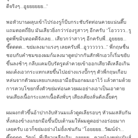
ดีจริงๆ…อูยยยยยย…”
พอหัวบานผลุบเข้าไปร่องรูก็บีบกระชับรัดท่อนควยแน่นตึ๊บ
แถมตอดถี่ยิบ มันเสียวยิ่งกว่าร่องรูสาวๆ อีกครับ “โอวววว…รู
ตูดพี่ขมิบตอดดีจังเลย… เสียวกว่าสาวๆ อีกครับพี่…อูยยยย…
ซี๊ดดดด… ขย่มลงมาแรงๆ เลยครับพี่…อูวววววว…” พี่กฤษชื่น
ชอบกับคำชมของผมก้มลงมาดูดปากกันสักพักเอวก็เริ่มขยับ
ขึ้นลงช้าๆ กลีบแคมบีบรัดรูดลำควยเข้าออกเสียวดีเหลือเกิน
ผมเด้งเอวกระแทกเสยขึ้นไปอย่างแรงปั๊กๆๆ ตัวพี่กฤษเกือบ
หล่นจากตัวผมเลยแกเลยเอามือยันอกผมเอาไว้ แล้วตามด้วย
การควบโขยกทิ้งตัวขย่มท่อนควยผมอย่างเอาเป็นเอาตาย
จนเสียงเนื้อกระแทกเนื้อดังพั่บๆ เสียงเตียงลั่นดังเอี๊ยดๆ
ผมผงกหัวขึ้นอ้าปากงับหัวนมแล้วดูดเลียรอบๆ หัวนมสลับกัน
ทั้งสองข้างแกยกมือขึ้นบีบเต้านมให้ผมดูดอย่างอร่อยมาก
เลยครับ เอวก็ขย่มอย่างไม่ยั้งเช่นกัน “โอยยยย…วัฒน์จ๋า…
ซี๊ดดดด…วัฒน์…พี่เสียวเหลือเกิน…อูยยยย… ควยน้องขย่มมันส์