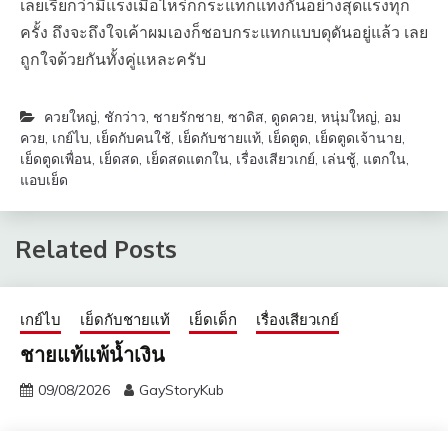
เลยเรียกว่ามีแรงเมื่อไหร่ก็กระแทกแทงกันอย่างสุดแรงทุก
ครั้ง ถึงจะถึงใจเค้าผมเองก็ชอบกระแทกแบบดุดันอยู่แล้ว เลย
ถูกใจด้วยกันทั้งคู่แหละครับ
ควยใหญ่
,
ชักว่าว
,
ชายรักชาย
,
ซาดิส
,
ดูดควย
,
หนุ่มใหญ่
,
อม
ควย
,
เกย์ไบ
,
เย็ดกับคนใช้
,
เย็ดกับชายแท้
,
เย็ดตูด
,
เย็ดตูดเจ้านาย
,
เย็ดตูดเพื่อน
,
เย็ดสด
,
เย็ดสดแตกใน
,
เรื่องเสียวเกย์
,
เล่นชู้
,
แตกใน
,
แอบเย็ด
Related Posts
เกย์ไบ
เย็ดกับชายแท้
เย็ดเด็ก
เรื่องเสียวเกย์
ชายแท้แพ้น้ำเงิน
09/08/2026
GayStoryKub