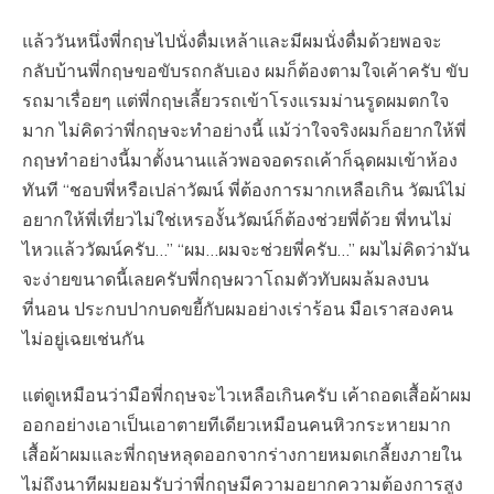
แล้ววันหนึ่งพี่กฤษไปนั่งดื่มเหล้าและมีผมนั่งดื่มด้วยพอจะ
กลับบ้านพี่กฤษขอขับรถกลับเอง ผมก็ต้องตามใจเค้าครับ ขับ
รถมาเรื่อยๆ แต่พี่กฤษเลี้ยวรถเข้าโรงแรมม่านรูดผมตกใจ
มาก ไม่คิดว่าพี่กฤษจะทำอย่างนี้ แม้ว่าใจจริงผมก็อยากให้พี่
กฤษทำอย่างนี้มาตั้งนานแล้วพอจอดรถเค้าก็ฉุดผมเข้าห้อง
ทันที “ชอบพี่หรือเปล่าวัฒน์ พี่ต้องการมากเหลือเกิน วัฒน์ไม่
อยากให้พี่เที่ยวไม่ใช่เหรองั้นวัฒน์ก็ต้องช่วยพี่ด้วย พี่ทนไม่
ไหวแล้ววัฒน์ครับ…” “ผม…ผมจะช่วยพี่ครับ…” ผมไม่คิดว่ามัน
จะง่ายขนาดนี้เลยครับพี่กฤษผวาโถมตัวทับผมล้มลงบน
ที่นอน ประกบปากบดขยี้กับผมอย่างเร่าร้อน มือเราสองคน
ไม่อยู่เฉยเช่นกัน
แต่ดูเหมือนว่ามือพี่กฤษจะไวเหลือเกินครับ เค้าถอดเสื้อผ้าผม
ออกอย่างเอาเป็นเอาตายทีเดียวเหมือนคนหิวกระหายมาก
เสื้อผ้าผมและพี่กฤษหลุดออกจากร่างกายหมดเกลี้ยงภายใน
ไม่ถึงนาทีผมยอมรับว่าพี่กฤษมีความอยากความต้องการสูง