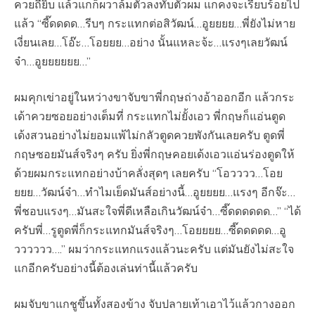
ควยถี่ยิบ แล้วแกก็ผวาล้มตัวลงทับตัวผม แกคงจะเรียบร้อยไป
แล้ว “ซี๊ดดดด…รีบๆ กระแทกต่อสิวัฒน์…อูยยยย…พี่ยังไม่หาย
เงี่ยนเลย…โอ๊ะ…โอยยย…อย่าง นั้นแหละจ้ะ…แรงๆเลยวัฒน์
จ๋า…อูยยยยยย…”
ผมคุกเข่าอยู่ในหว่างขาจับขาพี่กฤษถ่างอ้าออกอีก แล้วกระ
เด้าควยซอยอย่างเต็มที่ กระแทกไม่ยั้งเอว พี่กฤษก็แอ่นตูด
เด้งสวนอย่างไม่ยอมแพ้ไม่กลัวตูดควยพังกันเลยครับ ตูดพี่
กฤษซอยมันส์จริงๆ ครับ ยิ่งพี่กฤษคอยเด้งเอวแอ่นร่องตูดให้
ด้วยผมกระแทกอย่างบ้าคลั่งสุดๆ เลยครับ “โอวววว…โอย
ยยย…วัฒน์จ๋า…ทำไมเย็ดมันส์อย่างนี้…อูยยยย…แรงๆ อีกจ๊ะ…
พี่ชอบแรงๆ…มันสะใจพี่ดีเหลือเกินวัฒน์จ๋า…ซี๊ดดดดดด…” “ได้
ครับพี่…รูตูดพี่ก็กระแทกมันส์จริงๆ…โอยยยย…ซี๊ดดดดด…อู
วววววว….” ผมว่ากระแทกแรงแล้วนะครับ แต่มันยังไม่สะใจ
แกอีกครับอย่างนี้ต้องเล่นท่านี้แล้วครับ
ผมจับขาแกชูขึ้นทั้งสองข้าง จับปลายเท้าเอาไว้แล้วกางออก