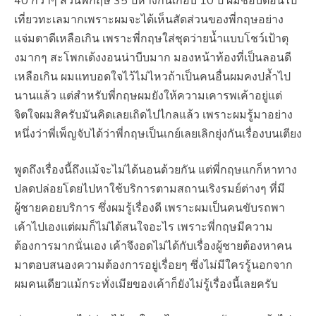
40 กว่าๆ ส่วนพี่กฤษ 35 ปีห่างกันเกือบ 10 ปี ผมชอบตอนไป
เที่ยวทะเลมากเพราะผมจะได้เห็นสัดส่วนของพี่กฤษอย่าง
แจ่มตาดีเหลือเกิน เพราะพี่กฤษใส่ชุดว่ายน้ำแบบโชว์เป้าตุ
งมากๆ สะโพกเด้งงอนน่าบีบมาก มองหน้าท้องที่เป็นลอนดี
เหลือเกิน ผมแทบอดใจไว้ไม่ไหวถ้าเป็นคนอื่นผมคงปล้ำไป
นานแล้ว แต่สำหรับพี่กฤษผมยังให้ความเคารพเค้าอยู่แต่
จิตใจผมสิครับมันคิดเลยเถิดไปไกลแล้ว เพราะผมรู้มาอย่าง
หนึ่งว่าพี่เพ็ญจับได้ว่าพี่กฤษเป็นเกย์เลยเลิกยุ่งกันเรื่องบนเตียง
พูดถึงเรื่องนี้ถึงแม้จะไม่ได้นอนด้วยกัน แต่พี่กฤษแกก็หาทาง
ปลดปล่อยโดยไปหาใช้บริการตามสถานเริงรมย์ต่างๆ ที่มี
ผู้ชายคอยบริการ ซึ่งผมรู้เรื่องดี เพราะผมเป็นคนขับรถพา
เค้าไปเองแต่ผมก็ไม่ได้สนใจอะไร เพราะพี่กฤษมีความ
ต้องการมากนั่นเอง เค้าจึงอดไม่ได้กับเรื่องผู้ชายต้องหาคน
มาตอบสนองความต้องการอยู่เรื่อยๆ ซึ่งไม่มีใครรู้นอกจาก
ผมคนเดียวแม้กระทั่งเมียของเค้าก็ยังไม่รู้เรื่องนี้เลยครับ