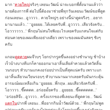
มาก “
ควยใหญ่
จริงๆ เลยนะวัฒน์ น่าจะบอกพี่ตั้งนานแล้วว่า
นายต้องการพี่ ต่อไปนี้ต้องมาช่วยพี่ทุกวันเลยนะวัฒน์ขอพี่ดูด
ก่อนเลยนะ…อูวววว… ควยใหญ่ๆ อย่างนี้น่าดูดจริงๆ …อยาก
มานานแล้ว…” “อูยยยย…ได้เลยครับพี่…อูวววว…เสียวจังครับ…
โอวววววว…” พี่กฤษไม่สนใจฟังอะไรเลยครับแกสนใจแต่กับ
ท่อนควยของผมเพียงอย่างเดียว เพราะของผมมันสดๆ ซิงๆ
ครับ
แกอม
ดูดควย
ผมจ๊วบๆ โยกปากรูดขึ้นลงอย่างชำนาญ ช้าบ้าง
เร็วบ้างบางทีแกก็คายออกมาเอาลิ้นเลียลำควยแล้วตวัดลิ้น
วนรอบๆ หัวบานแกคงอร่อยปากเป็นที่สุดแน่ครับ เพราะแก
เอาลิ้นเลียวนเวียนรอบๆ หัวบานนานมากเลยครับมันกระตุ้น
อารมณ์ผมเหลือเกิน “อูยยยย…พี่กฤษ…ผมเสียวจังครับพี่…
โอวววว…ซี๊ดดดด…อร่อยมั้ยครับ …อูยยยย…ซี๊ดดดดดด…”
“อร่อยสิจ๊ะ…อูวววว… ครั้งแรกของพี่เลยนะที่ดูดควย… วัฒน์
แตกใน
ปากพี่ เลยนะ…พี่อยากกินน้ำวัฒน์ด้วย…” พี่กฤษไม่พูด
เปล่านะครับ แกก้มลงไปดูดต่อแล้วโยกปากขึ้นลงเร่งจังหวะ