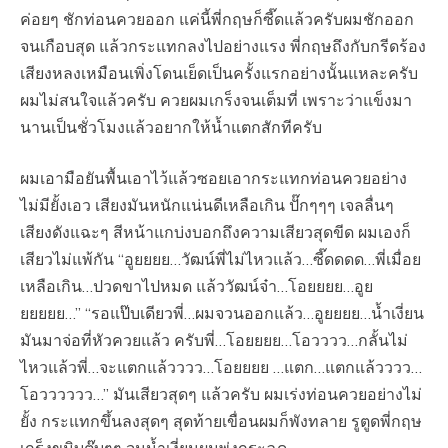
ค่อยๆ ชักท่อนควยออก แค่นี้พี่กฤษก็ซี๊ดแล้วครับผมชักออก
จนเกือบสุด แล้วกระแทกลงไปอย่างแรง พี่กฤษถึงกับกรีดร้อง
เสียงหลงเหมือนเพิ่งโดนเย็ดเป็นครั้งแรกอย่างนั้นแหละครับ
ผมไม่สนใจแล้วครับ ควยผมเกร็งจนเต็มที่ เพราะว่าแข็งมา
นานเป็นชั่วโมงแล้วอยากให้น้ำแตกสักทีครับ
ผมเอามือยันพื้นเอาไว้แล้วซอยเอากระแทกท่อนควยอย่าง
ไม่มียั้งเอว เสียงมันหนักแน่นดีเหลือเกิน ปั๊กๆๆๆ เจลลื่นๆ
เสียงดังแฉะๆ สีหน้าแกบ่งบอกถึงความเสียวสุดขีด ผมเองก็
เสียวไม่แพ้กัน “อูยยยย…วัฒน์พี่ไม่ไหวแล้ว…ซี๊ดดดด…พี่เมื่อย
เหลือเกิน…ปวดขาไปหมด แล้ววัฒน์จ๋า…โอยยยย…อูย
ยยยยย…” “รอแป๊บเดียวพี่…ผมจวนออกแล้ว…อูยยยย…น้ำเงี่ยน
มันมาจ่อที่หัวควยแล้ว ครับพี่…โอยยยย…โอวววว…กลั้นไม่
ไหวแล้วพี่…จะแตกแล้วววว…โอยยยย …แตก…แตกแล้วววว…
โอวววววว…” มันเสียวสุดๆ แล้วครับ ผมเร่งท่อนควยอย่างไม่
ยั้ง กระแทกขึ้นลงสุดๆ สุดท้ายเขื่อนผมก็พังทลาย รูตูดพี่กฤษ