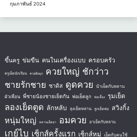
กุมภาพันธ์ 2024
ครอบครัว
ข่มขืน
คนในเครื่องแบบ
ขึ้นครู
ควยใหญ่
ชักว่าว
ครูเย็ดนักเรียน
ควยฝังมุก
ชายรักชาย
ดูดควย
ซาดิส
น้าเย็ดกับหลาน
รุมเย็ด
พี่ชายน้องชายเย็ดกัน
พ่อเย็ดลูก
ผัวเพื่อน
พ่อเลี้ยง
ลองเย็ดตูด
ลักหลับ
สวิงกิ้ง
ลุงเย็ดหลาน
ลูกเย็ดพ่อ
อมควย
หนุ่มใหญ่
อาเย็ดกับหลาน
หลานเย็ดอา
เกย์ไบ
เซ็กส์ครั้งแรก
เซ็กส์หมู่
เย็ดกับคนใช้