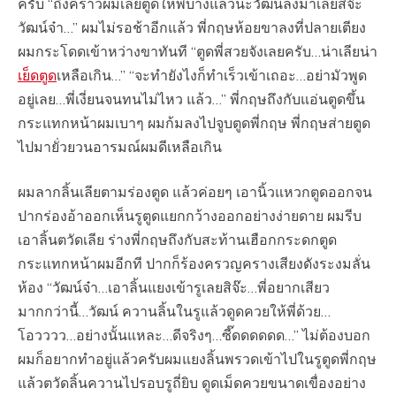
ครับ “ถึงคราวผมเลียตูดให้พี่บ้างแล้วนะวัฒน์ลงมาเลียสิจ๊ะ
วัฒน์จ๋า…” ผมไม่รอช้าอีกแล้ว พี่กฤษห้อยขาลงที่ปลายเตียง
ผมกระโดดเข้าหว่างขาทันที “ตูดพี่สวยจังเลยครับ…น่าเลียน่า
เย็ดตูด
เหลือเกิน…” “จะทำยังไงก็ทำเร็วเข้าเถอะ…อย่ามัวพูด
อยู่เลย…พี่เงี่ยนจนทนไม่ไหว แล้ว…” พี่กฤษถึงกับแอ่นตูดขึ้น
กระแทกหน้าผมเบาๆ ผมก้มลงไปจูบตูดพี่กฤษ พี่กฤษส่ายตูด
ไปมายั่วยวนอารมณ์ผมดีเหลือเกิน
ผมลากลิ้นเลียตามร่องตูด แล้วค่อยๆ เอานิ้วแหวกตูดออกจน
ปากร่องอ้าออกเห็นรูตูดแยกกว้างออกอย่างง่ายดาย ผมรีบ
เอาลิ้นตวัดเลีย ร่างพี่กฤษถึงกับสะท้านเฮือกกระดกตูด
กระแทกหน้าผมอีกที ปากก็ร้องครวญครางเสียงดังระงมลั่น
ห้อง “วัฒน์จ๋า…เอาลิ้นแยงเข้ารูเลยสิจ๊ะ…พี่อยากเสียว
มากกว่านี้…วัฒน์ ควานลิ้นในรูแล้วดูดควยให้พี่ด้วย…
โอวววว…อย่างนั้นแหละ…ดีจริงๆ…ซี๊ดดดดดด…” ไม่ต้องบอก
ผมก็อยากทำอยู่แล้วครับผมแยงลิ้นพรวดเข้าไปในรูตูดพี่กฤษ
แล้วตวัดลิ้นควานไปรอบรูถี่ยิบ ดูดเม็ดควยขนาดเขื่องอย่าง