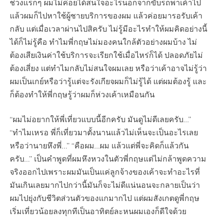
ช่วงแรกๆ ผมไม่ค่อยได้สนใจอะไรนอกจากขับรถพาเค้าไป
แล้วผมก็ไปหาใช้ผู้ชายบริการของผม แล้วค่อยมารอรับเค้า
กลับ แต่เมื่อเวลาผ่านไปสิครับ ไม่รู้มีอะไรทำให้ผมคิดอย่างนี้
ได้ก็ไม่รู้คือ ทำไมพี่กฤษไม่มองคนใกล้ตัวอย่างผมบ้าง ไม่
ต้องเสียเงินค่าใช้บริการจะเรียกใช้เมื่อไหร่ก็ได้ ปลอดภัยไม่
ต้องเสี่ยง แต่ทำไมกลับไม่สนใจผมเลย หรือว่าเค้าอาจไม่รู้ว่า
ผมเป็นเกย์หรือว่ารู้แต่จะรังเกียจผมก็ไม่รู้ได้ แต่ผมต้องรู้ และ
ก็ต้องทำให้พี่กฤษรู้ว่าผมก็ห่วงเค้าเหมือนกัน
“ผมไม่อยากให้พี่เที่ยวแบบนี้อีกครับ มันดูไม่ดีเลยครับ…”
“ทำไมเหรอ พี่ก็เที่ยวมาตั้งนานแล้วไม่เห็นจะเป็นอะไรเลย
หรือว่านายหึงพี่…” “คือผม…ผม แล้วแต่พี่จะคิดก็แล้วกัน
ครับ…” เป็นคำพูดที่ผมหึงหวงในตัวพี่กฤษแต่ไม่กล้าพูดความ
จริงออกไปเพราะผมมันเป็นแค่ลูกจ้างของเค้าจะทำอะไรที่
มันเกินเลยมากไปกว่านี้มันก็จะไม่ดีแน่นอนจะกลายเป็นว่า
ผมไปยุ่งกับชีวิตส่วนตัวของแกมากไป แต่ผมสังเกตดูพี่กฤษ
เริ่มเที่ยวน้อยลงทุกทีเป็นอาทิตย์ละหนผมเองก็ดีใจด้วย