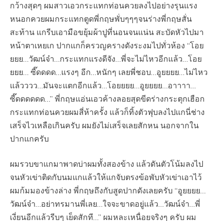
กว้างสุดๆ ผมสาวเอวกระแทกท่อนควยลงไปอย่างรุนแรง
หนอกควยผมกระแทกตูดพี่กฤษพั่บๆๆๆจนร่างพี่กฤษสั่น
สะท้าน แกรีบเอามือขยุ้มผ้าปูที่นอนจนแน่น สะบัดหัวไปมา
หน้าตาเหยเก ปากแกก็ครวญครางดังระงมไปทั่วห้อง “โอย
ยยย…วัฒน์จ๋า…กระแทกแรงดีจัง…พี่จะไม่ไหวอีกแล้ว…โอย
ยยย… ซี๊ดดดด…แรงๆ อีก…หนักๆ เลยพี่ชอบ…อูยยยย…ไม่ไหว
แล้วววว…มันจะแตกอีกแล้ว…โอยยยย…อูยยยย…อาาาา…
ซี๊ดดดดดด…” พี่กฤษแอ่นเอวค้างลอยสุดขีดร่างกระตุกเฮือก
กระแทกท่อนควยผมสี่ห้าครั้ง แล้วก็ทิ้งตัวฟุบลงไปแกนี่ช่าง
เสร็จไวเหลือเกินครับ ผมยังไม่เสร็จเลยสักหน นอกจากใน
ปากแกครับ
ผมรวบขาแกมาพาดบ่าผมทั้งสองข้าง แล้วดันตัวโน้มลงไป
จนหัวเข่าติดกับนมแกแล้วให้แกจับตรงข้อพับหัวเข่าเอาไว้
ผมก้มมองข้างล่าง พี่กฤษถึงกับสูดปากดังเลยครับ “อูยยยย…
วัฒน์จ๋า…อย่าทรมานพี่เลย…ใจจะขาดอยู่แล้ว…วัฒน์จ๋า…พี่
เงี่ยนอีกแล้วรีบๆ เย็ดสักที…” ผมหละเหนื่อยจริงๆ ครับ ผม