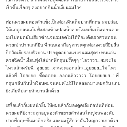
เร็วขึ้นเรื่อยๆ คงอยากกินน้ำเงี่ยนผมไวๆ
ท่อนควยผมพองลำแข็งเป็นท่อนหินเต็มปากพี่กฤษ ผมปล่อย
ให้แกดูดจนแก้มทั้งสองข้างป่องน้ำลายไหลเยิ้มเต็มท่อนควย
ผมไปหมดมันเสียวซ่านจนผมอดไม่ได้ที่จะเด้งเอวสวนท่อน
ควยเข้าปากแกถี่ยิบ พี่กฤษเอามือรูดกระตุกท่อนควยถี่ยิบลิ้น
ก็ตวัดเลียรอบหัวบาน ปากดูดอย่างแรงจนผมสุดจะทนแอ่น
ควยฉีดน้ำเงี่ยนพุ่งใส่ปากพี่กฤษปรี๊ดๆๆ “โอวววว…ผมจะไม่
ไหวแล้วครับพี่…อูยยยย…จวนจะออกแล้ว…อูยยยย…ไม่ ไหว
แล้วพี่…โอยยยย…ซี๊ดดดดด…ออกแล้ววววว…โอยยยยยย…” พี่
กฤษกลืนกินน้ำเงี่ยนผมจนหมดไม่มีไหลออกมาเลยครับ แถม
ยังเลียที่ปลายหัวบานอีกด้วย
เสร็จแล้วก็เงยหน้ายิ้มให้ผมแล้วก้มลงดูดเลียต่อทันทีท่อน
ควยผมที่ยังกระตุกอยู่พองตัวขยายลำท่อนใหญ่จนพองคับ
ปากพี่กฤษขึ้นมาอีกครั้ง และผมรู้สึกว่ามันใหญ่กว่าเก่าด้วย