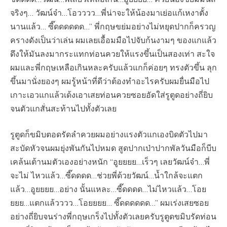
จริงๆ… วัฒน์จ๋า…โอวววว…พี่น่าจะให้น้องมาเย่อแก้เหงาตั้ง
นานแล้ว… ซี๊ดดดดดด…” พี่กฤษขย่มอย่างไม่หยุดปากก็ครวญ
ครางดังเป็นว่าเล่น ผมเลยเอื้อมมือไปจับก้นงามๆ ของแกแล้ว
ดึงให้มันลงมากระแทกท่อนควยให้แรงขึ้นเป็นสองเท่า สะใจ
ผมและพี่กฤษเหลือเกินหละครับแล้วแกก็ค่อยๆ ทรงตัวขึ้น ลุก
ขึ้นมานั่งยองๆ ผมรู้หน้าที่ดีว่าต้องทำอะไรครับผมยื่นมือไป
เกาะเอวแกแล้วเด้งเอาเสยท่อนควยซอยอัดใส่รูตูดอย่างถี่ยิบ
จนตัวแกสั่นสะท้านไปทั้งตัวเลย
รูตูดก็ขมิบตอดรัดลำควยผมอย่างแรงตัวแกเองบิดตัวไปมา
สะบัดหัวจนผมยุ่งพันกันไปหมด สูดปากเป่าปากพัลวันมือก็บีบ
เคล้นเต้านมตัวเองอย่างหนัก “อูยยยย…เร็วๆ เลยวัฒน์จ๋า…พี่
จะไม่ ไหวแล้ว…ซี๊ดดดด…ช่วยพี่ด้วยวัฒน์…น้ำใกล้จะแตก
แล้ว…อูยยยย…อย่าง นั้นแหละ…ซี๊ดดดด…ไม่ไหวแล้ว…โอย
ยยย…แตกแล้วววว…โอยยยย… ซี๊ดดดดดด…” ผมเร่งเสยซอย
อย่างถี่ยิบจนร่างพี่กฤษเกร็งไปทั้งตัวเลยครับรูตูดขมิบรัดท่อน