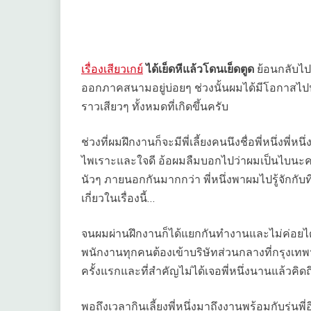
เรื่องเสียวเกย์
ได้เย็ดหีแล้วโดนเย็ดตูด
ย้อนกลับไปใ
ออกภาคสนามอยู่บ่อยๆ ช่วงนั้นผมได้มีโอกาสไปประจ
ราวเสียวๆ ทั้งหมดที่เกิดขึ้นครับ
ช่วงที่ผมฝึกงานก็จะมีพี่เลี้ยงคนนึงชื่อพี่หนึ่งพี่ห
ไพเราะและใจดี อ้อผมลืมบอกไปว่าผมเป็นไบนะครั
นัวๆ ภายนอกกันมากกว่า พี่หนึ่งพาผมไปรู้จักกั
เกี่ยวในเรื่องนี้…
จนผมผ่านฝึกงานก็ได้แยกกันทำงานและไม่ค่อยได้เจ
พนักงานทุกคนต้องเข้าบริษัทส่วนกลางที่กรุงเทพ
ครั้งแรกและที่สำคัญไม่ได้เจอพี่หนึ่งนานแล้วคิด
พอถึงเวลากินเลี้ยงพี่หนึ่งมาถึงงานพร้อมกับรุ่นพี่อ