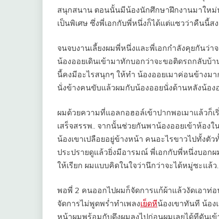
สนุกสนาน ตอนนั้นมีน้องนักศึกษาฝึกงานมาใหม่ห
เป็นพิเศษ ซึ่งพี่เอกกับพี่หนึ่งก็ได้แต่แซวว่าคืนนี้
จนจบงานเลี้ยงผมพี่หนึ่งและพี่เอกกำลังคุยกันว่าจ
น้องออยเดินเข้ามาทักบอกว่าจะขอติดรถกลับบ้านด
นี้คงมีอะไรสนุกๆ ให้ทำ น้องออยเมาค่อนข้างมากพอ
นั่งข้างคนขับแล้วผมกับน้องออยนั่งด้านหลังน้
ผมด้วยความที่แอลกอฮอล์เข้าปากพอเมาแล้วก็เริ่ม
เสร็จสรรพ.. จากนั้นช่วยกันพาน้องออยเข้าห้องในส
น้องเขาเปลือยอยู่ข้างหน้า คนอะไรขาวไปทั้งตัวทั
ประปรายดูแล้วยิ่งมีอารมณ์ พี่เอกกับพี่หนึ่งบ
ให้เรียก ผมแบบคิดในใจว่านึกว่าจะได้หมู่ซะแล้
พอพี่ 2 คนออกไปผมก็จัดการแก้ผ้าแล้วงัดเอาท่อ
จัดการไม่พูดพร่ำทำเพลง
เย็ดหี
น้องเขาทันที น้อง
หน้าผมพร้อมกับดึงผมลงไปก่อนผมเลยได้ทีดันเข้า