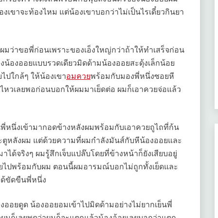
น้องเขาจะท้องไหม แต่น้องเขาบอกว่าไม่เป็นไรเดี๋ยวกินยา
กผมว่าขอพี่ก่อนเพราะของเอ็งใหญ่กว่าถ้าให้ทำเสร็จก่อน
ีของน้องออยแบบรวดเดียวมิดด้ามน้องออยสะดุ้งเล็กน้อย
ไปใกล้ๆ ให้น้องเขา
อมควย
พร้อมกับมองพี่หนึ่งซอยหี
งไม่ไหวเลยพอก่อนบอกให้ผมมาเย็ดต่อ ผมก็เอาควยจ่อแล้ว
พี่หนึ่งเข้ามากอดข้างหลังผมพร้อมกับเอาควยถูไถที่ก้น
ะตูหลังผม แต่ด้วยความที่ผมกำลังมันส์กับหีน้องออยและ
มาได้จริงๆ ผมรู้สึกเจ็บแปล๊บโดยที่ข้างหน้าก็ยังเสียบอยู่
วซอยไปพร้อมกับผม ตอนนี้ผมอารมณ์บอกไม่ถูกทั้งเย็ดและ
ด้ขัดขืนพี่หนึ่ง
งออยดูด น้องออยอมเข้าไปมิดด้ามอย่างไม่ยากเย็นพี่
ล้วผมก็เลยพูดว่าผมก็จะแตกแล้วน้องอ้อยเลยบอกว่าแตก