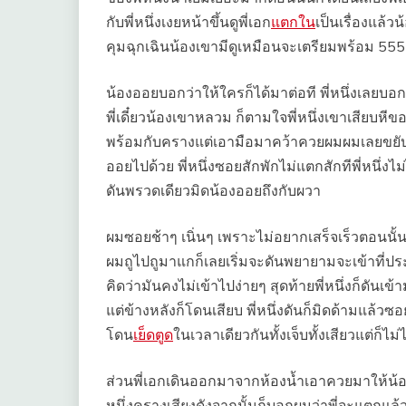
กับพี่หนึ่งเงยหน้าขึ้นดูพี่เอก
แตกใน
เป็นเรื่องแล้ว
คุมฉุกเฉินน้องเขามีดูเหมือนจะเตรียมพร้อม 555
น้องออยบอกว่าให้ใครก็ได้มาต่อที พี่หนึ่งเลยบอ
พี่เดี๋ยวน้องเขาหลวม ก็ตามใจพี่หนึ่งเขาเสียบห
พร้อมกับครางแต่เอามือมาคว้าควยผมผมเลยขยับ
ออยไปด้วย พี่หนึ่งซอยสักพักไม่แตกสักทีพี่หนึ่
ดันพรวดเดียวมิดน้องออยถึงกับผวา
ผมซอยช้าๆ เนิ่นๆ เพราะไม่อยากเสร็จเร็วตอนนั้น
ผมถูไปถูมาแกก็เลยเริ่มจะดันพยายามจะเข้าที่ปร
คิดว่ามันคงไม่เข้าไปง่ายๆ สุดท้ายพี่หนึ่งก็ดันเข้า
แต่ข้างหลังก็โดนเสียบ พี่หนึ่งดันก็มิดด้ามแล้
โดน
เย็ดตูด
ในเวลาเดียวกันทั้งเจ็บทั้งเสียวแต่ก็ไม่ไ
ส่วนพี่เอกเดินออกมาจากห้องน้ำเอาควยมาให้น้อ
หนึ่งครางเสียงดังจากนั้นก็บอกผมว่าพี่จะแตกแ