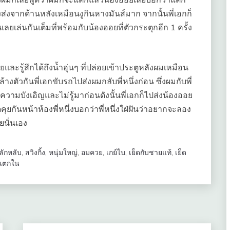
งส่งจากด้านหลังเหมือนงูกินหางมันส์มาก จากนั้นพี่เอกก็
ยเล่นกันเต็มที่พร้อมกับน้องออยที่ตัวกระตุกอีก 1 ครั้ง
ละรู้สึกได้ถึงน้ำอุ่นๆ ที่ปล่อยเข้าประตูหลังผมเหมือน
างตัวกันพี่เอกขับรถไปส่งผมกลับพี่หนึ่งก่อน ซึ่งผมกับพี่
ความบังเอิญและไม่รู้มาก่อนดังนั้นพี่เอกก็ไปส่งน้องออย
ุยกันหน้าห้องพี่หนึ่งบอกว่าพี่หนึ่งใฝ่ฝันว่าอยากจะลอง
นั่นเอง
ลักหลับ
,
สวิงกิ้ง
,
หนุ่มใหญ่
,
อมควย
,
เกย์ไบ
,
เย็ดกับชายแท้
,
เย็ด
แตกใน