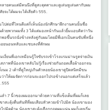
ลายคนแต่มีคนนึงที่ดูสะดุดตาและดูเล่นหูเล่นตากับผม
สงสัยจะได้ผมจะได้เสียตัว 555..
ะไปต่อที่ไหนดีแต่ก็เห็นน้องนักศึกษาฝึกงานคนนั้นชื่อ
้วยพวกผมทั้ง 3 ได้แต่มองหน้ากันแล้วยิ้มแอบคิดว่าวัน
ขึ้นรถนั่งข้างหลังคู่กับผมโดยมีพี่เอกเป็นคนขับพี่หนึ่ง
องออยนอนหลับและซบลงที่ตักผม
เงี่ยนพี่เอกเหมือนรู้ใจขับรถเข้าโรงแรมม่านรูดจ่ายเงิน
ภาพที่น้องเขาหลับไม่รู้เรื่องช่วยกันถอดเสื้อผ้าออกจน
้งนม 2 เต้าที่ดูใหญ่เกินตัวหอยน้องเขาดูปิดสนิทมีขน
อกผมว่าให้ผมจัดการก่อนจะออกไปรอข้างนอกแต่เสร็จแล้ว
ว…555
นลำ 7 นิ้วของผมออกมาด้วยความที่แข็งเต็มที่ผมก็เลย
เขาสะดุ้งตื่นทันทีที่ผมเสียบหัวควยเข้าไปมิด น้องเขามอง
ไปมิดด้าม น้องเขาสะดุ้งเฮือกกอดผมแน่น ผมก็เลยเริ่ม