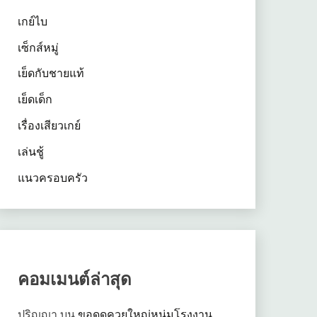
เกย์ไบ
เซ็กส์หมู่
เย็ดกับชายแท้
เย็ดเด็ก
เรื่องเสียวเกย์
เล่นชู้
แนวครอบครัว
คอมเมนต์ล่าสุด
ปริญญา
บน
ขอดูดควยใหญ่หนุ่มโรงงาน