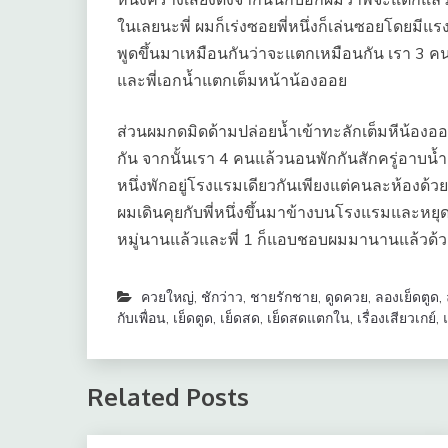
ในเลยนะพี่ ผมก็เร่งซอยพี่หนึ่งก็เล่นซอยโดยมีแร
พูดขึ้นมาเหมือนกันว่าจะแตกเหมือนกัน เรา 3 คนเล
และพี่เอกน้ำแตกเต็มหน้าน้องออย
ส่วนผมกดมิดด้ามปล่อยน้ำเข้าทะลักเต็มหีน้องออยแ
กัน จากนั้นเรา 4 คนแล้วนอนพักกันสักครู่อาบน้ำล้
หนึ่งพักอยู่โรงแรมเดียวกันเพียงแต่คนละห้องด้วย
ผมเดินคุยกับพี่หนึ่งขึ้นมาข้างบนโรงแรมและหยุดค
หมู่นานแล้วและพี่ 1 ก็แอบชอบผมมานานแล้วด้วย
ควยใหญ่
,
ชักว่าว
,
ชายรักชาย
,
ดูดควย
,
ลองเย็ดตูด
,
กับเพื่อน
,
เย็ดตูด
,
เย็ดสด
,
เย็ดสดแตกใน
,
เรื่องเสียวเกย์
,
Related Posts