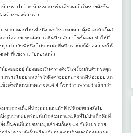
้องเขาไปด้วย น้องเขาคงเริ่มเสียวผมก็เริ่มซอยดังขึ้น
มสองข้างของน้องเขา
อบเข้ามาตอนไหนพี่หนึ่งแตะไหล่ผมผมสะดุ้งพี่เอกมันโผล่
ิ่งตกใจควยแทบอ่อน แต่พี่หนึ่งกลับมาไซร้คอผมทำให้มี
ูบปากกับพี่หนึ่ง ไม่นานนักพี่หนึ่งเขาก็แก้ผ้าออกเผยให้
ดกดำที่แข็งราวกับท่อนเหล็ก
น้องออยอยู่ น้องออยเริ่มครางดังขึ้นพร้อมกับตัวกระตุก
กพักเพราะไม่อยากเสร็จไวดึงควยออกมาจากหีน้องออย แต่
่แข็งเต็มที่แต่ขนาดน่าจะแค่ 4 นิ้วกว่าๆ เพราะว่าเล็กกว่า
มกับซอยเต็มที่น้องออยนอนอ้าหีให้พี่เอกซอยยังไม่
หนึ่งจูบปากผมพร้อมกับไซส์ผมตัวและสิ่งที่ไม่น่าเชื่อคือที่
ิ่งเป็นคนที่แอบชอบอยู่แล้วผมก็เลย 69 กับพี่เขา ควย
พี่เอกร้องครางดังลั่นพร้อมกับฟุบลงบนตัวของน้องออยผม