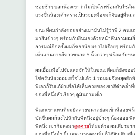
ซอยช้าๆ บอกน้องเขาว่าไม่เป็นไรพร้อมกับไซส์คอน
แรงขึ้นน้องเค้าครางเป็นระยะมือผมก็จับอยู่ที่น
ขณะที่ผมกำลังซอยอย่างเมามันไม่รู้ว่าพี่ 2 คนแ
มายืนข้างๆ พร้อมกับยืนมองด้วยหน้าหื่นกามผมย
อารมณ์อีกครั้งผมก็ซอยน้องเขาไปเรื่อยๆ พร้อมกับจ
เห็นแก่นกายสีขาวขนาด 5 นิ้วกว่าๆ พร้อมกับขน
ผมเอื้อมมือไปจับและชักให้ในขณะที่ผมก็ยังซอยหี
ใช่ครับน้องออยเสร็จไปแล้ว 1 รอบผมจึงหยุดสั
พี่เอกก็รีบแก้ผ้าเพื่อให้เห็นควยของเขาสีดำคล้ำที
ของพี่หนึ่งหัวเรียวๆ ดูมันถามเด็ก
พี่เอกเขาแทนที่ผมยัดควยขนาดย่อมเข้าหีออยพร้อ
ขัดขืนผมก็ลงไปนัวกับพี่หนึ่งอยู่ข้างๆ น้องออย พี่
พี่หนี่ง เขาก้มลงมา
ดูดควย
ให้ผมด้วย ผมเสียวมากย
ของพี่หนึ่งน้ำเยิ้มเยอะมากตอนนั้นก็ได้ยินเสียง