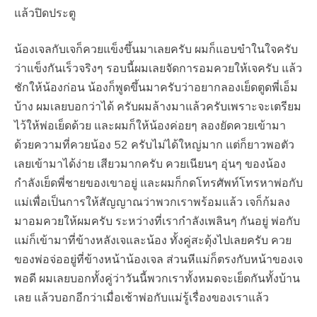
แล้วปิดประตู
น้องเจลกับเจก็ควยแข็งขึ้นมาเลยครับ ผมก็แอบขำในใจครับ
ว่าแข็งกันเร็วจริงๆ รอบนี้ผมเลยจัดการอมควยให้เจครับ แล้ว
ชักให้น้องก่อน น้องก็พูดขึ้นมาครับว่าอยากลองเย็ดตูดพี่เอ็ม
บ้าง ผมเลยบอกว่าได้ ครับผมล้างมาแล้วครับเพราะจะเตรียม
ไว้ให้พ่อเย็ดด้วย และผมก็ให้น้องค่อยๆ ลองยัดควยเข้ามา
ด้วยความที่ควยน้อง 52 ครับไม่ได้ใหญ่มาก แต่ก็ยาวพอตัว
เลยเข้ามาได้ง่าย เสียวมากครับ ควยเนียนๆ อุ่นๆ ของน้อง
กำลังเย็ดพี่ชายของเขาอยู่ และผมก็กดโทรศัพท์โทรหาพ่อกับ
แม่เพื่อเป็นการให้สัญญาณว่าพวกเราพร้อมแล้ว เจก็ก้มลง
มาอมควยให้ผมครับ ระหว่างที่เรากำลังเพลินๆ กันอยู่ พ่อกับ
แม่ก็เข้ามาที่ข้างหลังเจและน้อง ทั้งคู่สะดุ้งไปเลยครับ ควย
ของพ่อจ่ออยู่ที่ข้างหน้าน้องเจล ส่วนหีแม่ก็ตรงกับหน้าของเจ
พอดี ผมเลยบอกทั้งคู่ว่าวันนี้พวกเราทั้งหมดจะเย็ดกันทั้งบ้าน
เลย แล้วบอกอีกว่าเมื่อเช้าพ่อกับแม่รู้เรื่องของเราแล้ว