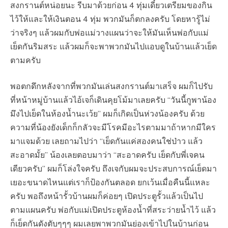
สงกรานต์หน่อยนะ รีบมาด้วยก่อน 4 ทุ่มเดี๋ยวเตรียมของกิน
ไว้ให้และให้เงินตอน 4 ทุ่ม พวกมันก็ตกลงครับ โดยหารู้ไม่
ว่าจริงๆ แล้วผมกับพ่อแม่วางแผนว่าจะให้มันเห็นพ่อกับแม่
เย็ดกันริมสระ แล้วผมก็จะพาพวกมันไปแอบดูในบ้านแล้วเย็ด
ตามครับ
พอตกดึกหลังจากที่พวกมันเล่นสงกรานต์มาเสร็จ ผมก็ไปรับ
ที่หน้าหมู่บ้านแล้วไอ้เจก็เดินคุยโม้มาเลยครับ “วันนี้กูพาน้อง
มึงไปเย็ดในห้องน้ำนะเว้ย” ผมก็เกิดเป็นห่วงน้องครับ ด้วย
ความที่น้องยังเด็กก็กลัวจะมีโรคมีอะไรตามมาถ้าหากมีใคร
มาแจมด้วย เลยถามไปว่า “เย็ดกันแค่สองคนใช่ป่าว แล้ว
สะอาดมั้ย” น้องเลยตอบมาว่า “สะอาดครับ เย็ดกับพี่เจคน
เดียวครับ” ผมก็โล่งใจครับ ถึงเจกับผมจะประสบการณ์เย็ดมา
เยอะขนาดไหนแต่เราก็ป้องกันตลอด ยกเว้นเมื่อคืนนี้แหละ
ครับ พอถึงหน้ารั้วบ้านผมก็ค่อยๆ เปิดประตูรั้วแล้วเป็นไป
ตามแผนครับ พ่อกับแม่เปิดประตูห้องน้ำที่สระว่ายน้ำไว้ แล้ว
ก็เย็ดกันดังตับๆๆๆ ผมเลยพาพวกมันย่องเข้าไปในบ้านก่อน