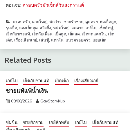
ตอนจบ:
ครอบครัวมั่วเซ็กส์วันสงกรานต์
ครอบครัว
,
ควยใหญ่
,
ชักว่าว
,
ชายรักชาย
,
ดูดควย
,
พ่อเย็ดลูก
,
รุมเย็ด
,
ลองเย็ดตูด
,
สวิงกิ้ง
,
หนุ่มใหญ่
,
อมควย
,
เกย์ไบ
,
เซ็กส์หมู่
,
เย็ดกับชายแท้
,
เย็ดกับเพื่อน
,
เย็ดตูด
,
เย็ดสด
,
เย็ดสดแตกใน
,
เย็ด
เด็ก
,
เรื่องเสียวเกย์
,
เล่นชู้
,
แตกใน
,
แนวครอบครัว
,
แอบเย็ด
Related Posts
เกย์ไบ
เย็ดกับชายแท้
เย็ดเด็ก
เรื่องเสียวเกย์
ชายแท้แพ้น้ำเงิน
09/08/2026
GayStoryKub
ข่มขืน
ชายรักชาย
เกย์ลักหลับ
เกย์ไบ
เย็ดกับชายแท้