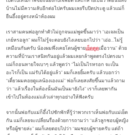
บ้านไม่มีความลับอีกต่อไปครับผมเลยรีบปิดประตู แล้วแม่ก็
ยืนอึ้งอยู่ตรงหน้าห้องผม
เราสามคนพ่อลูกทำตัวไม่ถูกจนแม่พูดขึ้นมาว่า “เอเจลเป็น
เกย์หรอลูก” ผมก็ไม่รู้จะตอบยังไงเลยบอกไปว่า “เอ่อ…ไม่รู้
เหมือนกันครับ น้องผมพึ่งเคยโดนผู้ชาย
เย็ดตูด
เมื่อวาน” ด้วย
ความที่บ้านเราสนิทกันอยู่แล้วผมเลยกล้าพูดตรงไปตรงมา
แม่ก็ถอนหายใจเบาๆ แล้วพูดว่า “ไม่เป็นไรหรอก จะเป็น
อะไรก็เป็น แม่รับได้อยู่แล้ว” ผมก็เลยยิ้มครับ แล้วบอกว่า
“เดี๋ยวผมคอยดูแลน้องเองแม่” พ่อก็เลยสงสัยขึ้นมาแล้วถาม
ว่า “แล้วเรื่องในห้องนั้นมันเป็นมายังไง” เราก็เลยพากัน
เข้าไปในห้องแม่แล้วเล่าทุกอย่างให้ฟังครับ
จากนั้นพ่อกับแม่ก็อึ้งไปซักพักที่รู้ว่าพวกเราเห็นพ่อกับแม่เย็ด
กัน แม่ก็เลยจะเปลี่ยนรื่องด้วยการถามว่า “แล้วลูกชอบผู้หญิง
หรือผู้ชายล่ะ” ผมก็เลยตอบไปว่า “ผมชอบผู้ชายครับ แต่ถ้า