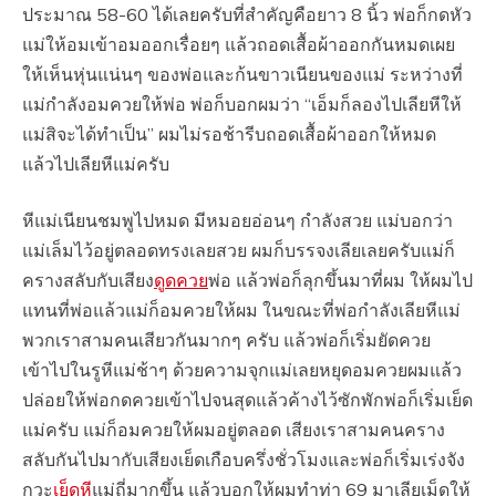
ประมาณ 58-60 ได้เลยครับที่สำคัญคือยาว 8 นิ้ว พ่อก็กดหัว
แม่ให้อมเข้าอมออกเรื่อยๆ แล้วถอดเสื้อผ้าออกกันหมดเผย
ให้เห็นหุ่นแน่นๆ ของพ่อและก้นขาวเนียนของแม่ ระหว่างที่
แม่กำลังอมควยให้พ่อ พ่อก็บอกผมว่า “เอ็มก็ลองไปเลียหีให้
แม่สิจะได้ทำเป็น” ผมไม่รอช้ารีบถอดเสื้อผ้าออกให้หมด
แล้วไปเลียหีแม่ครับ
หีแม่เนียนชมพูไปหมด มีหมอยอ่อนๆ กำลังสวย แม่บอกว่า
แม่เล็มไว้อยู่ตลอดทรงเลยสวย ผมก็บรรจงเลียเลยครับแม่ก็
ครางสลับกับเสียง
ดูดควย
พ่อ แล้วพ่อก็ลุกขึ้นมาที่ผม ให้ผมไป
แทนที่พ่อแล้วแม่ก็อมควยให้ผม ในขณะที่พ่อกำลังเลียหีแม่
พวกเราสามคนเสียวกันมากๆ ครับ แล้วพ่อก็เริ่มยัดควย
เข้าไปในรูหีแม่ช้าๆ ด้วยความจุกแม่เลยหยุดอมควยผมแล้ว
ปล่อยให้พ่อกดควยเข้าไปจนสุดแล้วค้างไว้ซักพักพ่อก็เริ่มเย็ด
แม่ครับ แม่ก็อมควยให้ผมอยู่ตลอด เสียงเราสามคนคราง
สลับกันไปมากับเสียงเย็ดเกือบครึ่งชั่วโมงและพ่อก็เริ่มเร่งจัง
กวะ
เย็ดหี
แม่ถี่มากขึ้น แล้วบอกให้ผมทำท่า 69 มาเลียเม็ดให้