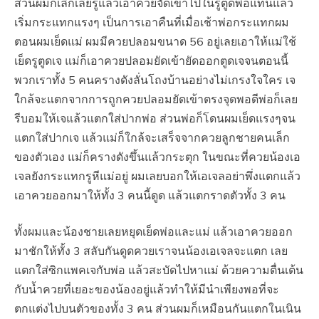
ส่วนผมก็เลิกเลียรูแล้วเอาควยจัดเข้าไปในรูตูดพ่อแทนแล้ว
เริ่มกระแทกแรงๆ เป็นการเอาคืนที่เมื่อเช้าพ่อกระแทกผม
ตอนผมเย็ดแม่ ผมมีควยปลอมขนาด 56 อยู่เลยเอาให้แม่ใช้
เย็ดรูตูดเจ แม่ก็เอาควยปลอมยัดเข้ายัดออกตูดเจจนตอนนี้
พวกเราทั้ง 5 คนครางดังลั่นโถงบ้านอย่างไม่เกรงใจใคร เจ
ใกล้จะแตกจากการถูกควยปลอมยัดเข้าตรงจุดพอดีพ่อก็เลย
รีบอมให้เจแล้วแตกใส่ปากพ่อ ส่วนพ่อก็โดนผมเย็ดแรงๆจน
แตกใส่ปากเจ แล้วแม่ก็ใกล้จะเสร็จจากควยลูกชายคนเล็ก
ของตัวเอง แม่ก็ครางดังขึ้นแล้วกระตุก ในขณะที่ควยน้องเอ
เจลยังกระแทกรูหีแม่อยู่ ผมเลยบอกให้เอเจลอย่าพึ่งแตกแล้ว
เอาควยออกมาให้ทั้ง 3 คนนี้ดูด แล้วแตกราดตัวทั้ง 3 คน
ทั้งผมและน้องชายเลยหยุดเย็ดพ่อและแม่ แล้วเอาควยออก
มาชักให้ทั้ง 3 สลับกันดูดควยเราจนน้องเอเจลจะแตก เลย
แตกใส่ซิกแพคเจกับพ่อ แล้วสะบัดไปหาแม่ ด้วยความตื่นเต้น
กับน้ำควยที่เยอะของน้องอยู่แล้วทำให้มีนำเพียงพอที่จะ
ตกแต่งไปบนตัวของทั้ง 3 คน ส่วนผมก็เหมือนกันแตกในเนิน