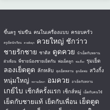
ครอบครัว
ข่มขืน
คนในเครื่องแบบ
ขึ้นครู
ควยใหญ่
ชักว่าว
ครูเย็ดนักเรียน
ควยฝังมุก
ชายรักชาย
ดูดควย
ซาดิส
น้าเย็ดกับหลาน
รุมเย็ด
พี่ชายน้องชายเย็ดกัน
พ่อเย็ดลูก
ผัวเพื่อน
พ่อเลี้ยง
ลองเย็ดตูด
ลักหลับ
สวิงกิ้ง
ลุงเย็ดหลาน
ลูกเย็ดพ่อ
อมควย
หนุ่มใหญ่
อาเย็ดกับหลาน
หลานเย็ดอา
เกย์ไบ
เซ็กส์ครั้งแรก
เซ็กส์หมู่
เย็ดกับคนใช้
เย็ดตูด
เย็ดกับชายแท้
เย็ดกับเพื่อน