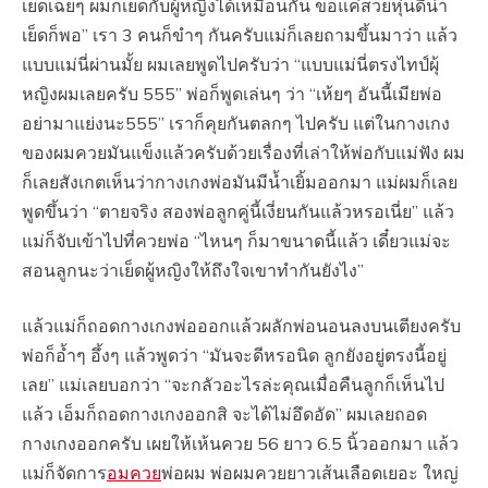
เย็ดเฉยๆ ผมก็เย็ดกับผู้หญิงได้เหมือนกัน ขอแค่สวยหุ่นดีน่า
เย็ดก็พอ” เรา 3 คนก็ขำๆ กันครับแม่ก็เลยถามขึ้นมาว่า แล้ว
แบบแม่นี่ผ่านมั้ย ผมเลยพูดไปครับว่า “แบบแม่นี่ตรงไทป์ผุ้
หญิงผมเลยครับ 555” พ่อก็พูดเล่นๆ ว่า “เห้ยๆ อันนี้เมียพ่อ
อย่ามาแย่งนะ555” เราก็คุยกันตลกๆ ไปครับ แต่ในกางเกง
ของผมควยมันแข็งแล้วครับด้วยเรื่องที่เล่าให้พ่อกับแม่ฟัง ผม
ก็เลยสังเกตเห็นว่ากางเกงพ่อมันมีน้ำเยิ้มออกมา แม่ผมก็เลย
พูดขึ้นว่า “ตายจริง สองพ่อลูกคู่นี้เงี่ยนกันแล้วหรอเนี่ย” แล้ว
แม่ก็จับเข้าไปที่ควยพ่อ “ไหนๆ ก็มาขนาดนี้แล้ว เดี๋ยวแม่จะ
สอนลูกนะว่าเย็ดผู้หญิงให้ถึงใจเขาทำกันยังไง”
แล้วแม่ก็ถอดกางเกงพ่อออกแล้วผลักพ่อนอนลงบนเตียงครับ
พ่อก็อ้ำๆ อึ้งๆ แล้วพูดว่า “มันจะดีหรอนิด ลูกยังอยู่ตรงนี้อยู่
เลย” แม่เลยบอกว่า “จะกลัวอะไรล่ะคุณเมื่อคืนลูกก็เห็นไป
แล้ว เอ็มก็ถอดกางเกงออกสิ จะได้ไม่อึดอัด” ผมเลยถอด
กางเกงออกครับ เผยให้เห้นควย 56 ยาว 6.5 นิ้วออกมา แล้ว
แม่ก็จัดการ
อมควย
พ่อผม พ่อผมควยยาวเส้นเลือดเยอะ ใหญ่