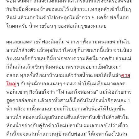
พอดี จนผมก็ใกล้จะแตกเต็มทีแล้วกระแทกแรงขึ้นเรื่องพร้อม
กับจับมือทั้งสองข้างของแม่ไว้ แล้วกระแทกสุดลำเข้าไปในรู
หีแม่ แล้วแตกในเข้าไปกระตุกไม่ต่ำกว่า 5-6ครั้ง พ่อก็แตก
ในผมครับ น้ำควยร้อนๆ ของพ่อเต็มรูของผมเลย
ผมเลยถอดควยที่ฟองติดเต็ม พวกเราทั้งสามคนเลยพากันไป
อาบน้ำล้างตัว แล้วคุยกันว่าไหนๆ ก็มาขนาดนี้แล้ว ชวนน้อง
กับเจมาเย็ดด้วยเลยดีมั้ย พ่อชอบความคิดนี้มากครับ ส่วนแม่
ก็ตื่นเต้นแล้วเขินๆ นิดหน่อย เพราะแม่อยากเย็ดกับเจมา
ตลอด ทุกครั้งที่เจมาบ้านผมแล้วว่ายน้ำจะเผยให้เห็นลำ
ควย
ใหญ่
ๆ กับหุ่นนักบอลแน่นๆ ของเจ ทำให้แม่เงี่ยนมาตลอด
พ่อก็แซวๆ กึ่งน้อยใจว่า “โห่ นอกใจพ่อหรอ” แม่ก็ง้อด้วยการ
รูดควยอ่อยพ่อ แล้วเราทั้งสามก็เย็ดกันในห้องน้ำอีกคนละ 1
น้ำ หลังจากนั้นตอนบ่ายผมก็ไปปลุกเจกับน้องให้ไปลุกขึ้น
อาบน้ำ สองคนนั้นจูบกันตอนตื่นแล้วพากันเข้าไปล้างตัวใน
ห้องน้ำอย่างกับคู่รักข้าวใหม่ปลามัน ผมเลยบอกไปว่าเดี๋ยว
คืนนี้ผมจะเล่นน้ำแถวหมู่บ้านกับพ่อแม่ ให้เจพาน้องไปเล่น