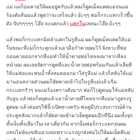
แม่ แม่ก็อมควยให้ผมอยู่ครับแล้วผมก็ดูดเม็ดแตดแม่จนแม่
ร้องดังลั่นมแล้วพูดว่าจะเสร็จแล้ว อ้ะๆๆ พ่อก็กระแทกเร็วขึ้น
ดัง ปัปๆๆๆๆๆ โอ๊ย จะแตกแล้ว
แตกใน
เลยนะโอ๊ย อ้ะๆๆ
แล้วพ่อก็กระแทกมิดลำแตกในรูหีแม่ ผมก็ดูดเม็ดแตดให้แม่
ในขณะที่แม่ก็กระตุกแล้วเอามือกำควยผมไว้ จังหวะที่พ่อ
ถอนควยออกจากหีแม่ทำให้น้ำควยพ่อไหลลงมาจากหีลง
หน้าผม ผมเลยจัดการดูดหีและน้ำควยพ่อพร้อมกันแล้วเลียหี
ให้แม่ต่อและพ่นน้ำทั้งหมดออกมาใส่รูหีแม่ แล้วก็สลับให้แม่
มานอนหงายส่วนผมก็ยัดควยเข้าไปในรูหีแม่แล้วเริ่ม
กระแทกรัวๆ จนแม่ร้องครางดังมาก พ่อก็ไปดูดนมให้แม่สลับ
กับจูบ แล้วพ่อก็หยุดแล้วเอาน้ำควยที่ไหลจากหีแม่มาถูตรงรู
ตูดผม แล้วค่อยๆใช้นิ้วเปิดทางครับ พ่อดูมีประสบการณ์ด้าน
ประตูหลังมากแล้วก็ยัดควยเข้ามาเย็ดตูดผมอีกทีนึง ผมทั้งจุก
ทั้งเจ็บทั้งเสียวในเวลาเดียวกัน จากนั้นพ่อก็กระแทกจนผม
แทบไม่ต้องขยับเอวเลยเพราะแรงถูกส่งต่อไปให้ผมเย็ดหีแม่