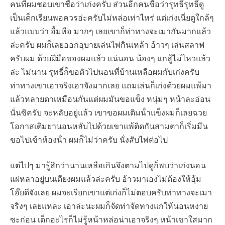
คนที่ผมชอบเขาชื่อว่าเก่งครับ ส่วนอีกคนชื่อว่ารุทธิ์รุทธิ์ดู
เป็นเด็กเรียนพอควรอ่ะครับไม่หล่อเท่าไหร่ แต่เก่งเนี่ยดูใกล้ๆ
แล้วแบบว่า อื้มหือ มากๆ เลยเขาก็ท่าทางจะเมากันมากแล้ว
ล่ะครับ ผมก็เลยออกอุบายเล่นไพ่กินเหล้า อ้าวๆ เล่นสลาฟ
ครับผม ด้วยฝีมือของผมแล้ว แน่นอน น้องๆ แกสู้ไม่ไหวแล้ว
ล่ะ ไม่นาน รุทธิ์ก็ขอตัวไปนอนที่บ้านเหลือผมกับเก่งครับ
ท่าทางเขาเอาจริงเอาจังมากเลย แถมเล่นก็เก่งด้วยผมแพ้มา
แล้วหลายตาเหมือนกันแต่ผมมันขอแข็ง หนุ่มๆ หน้าละอ่อน
นั่นซิครับ จะหลับอยู่แล้ว เขาขอผมเติมน้ําแข็งผมก็เลยฉวย
โอกาสเติมยานอนหลับไปด้วยเขาแพ้ติดกันสามตาก็เริ่มมึน
ขอไปเข้าห้องน้ํา ผมก็ไม่ว่าครับ นั่งสับไพ่ต่อไป
แต่ไปๆ มารู้สึกว่านานเหลือเกินจึงตามไปดูก็พบว่าเก่งนอน
แผ่หลาอยู่บนเตียงผมแล้วล่ะครับ อ้าวมาเองไม่ต้องให้อุ้ม
โอ๊ยดีจังเลย ผมจะเรียกเขาแต่เก่งก็ไม่ตอบครับท่าทางจะเมา
จริงๆ เลยแหละ เอาล่ะนะผมก็จัดท่าจัดทางแกให้นอนหงาย
ซะก่อน เด็กอะไรก็ไม่รู้หน้าหล่อน่าเอาจริงๆ หน้าเขาใสมาก