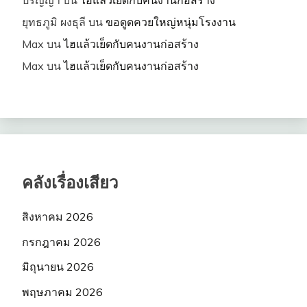
ปริญญา
บน
ไฮแล้วเย็ดกับคนงานก่อสร้าง
ยุทธภูมิ ผงธุลี
บน
ขอดูดควยใหญ่หนุ่มโรงงาน
Max
บน
ไฮแล้วเย็ดกับคนงานก่อสร้าง
Max
บน
ไฮแล้วเย็ดกับคนงานก่อสร้าง
คลังเรื่องเสียว
สิงหาคม 2026
กรกฎาคม 2026
มิถุนายน 2026
พฤษภาคม 2026