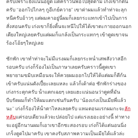
ครับเพราะยังแน่นอยู่ดี แต่คราวนี้พอไปสุดด้าม เก่งเขาก็ตื่น
ครับ “ออกไปไกลๆ กูอีเกย์ควาย” เขาด่าผมแล้วทําท่าจะลุก
หนีครับอ้าวๆ แต่ผมคาอยู่นี่ผมก็เลยกระแทกเข้าไปเป็นการ
สั่งสอนครับ เก่งเขาก็ยิ่งดิ้นจะหนีไปให้ได้เขาตะกายออกนอก
เตียงใหญ่เลยครับแต่ผมก็แกล้งเป็นกระแทกๆ เข้าตูดเขาจน
ร้องโอ้ยๆใหญ่เลย
ซักพัก เขาทําท่าจะไม่มีแรงผมก็เลยกระหน่ำเสพสังวาสอีก
รอบครับ เก่งก็ร้องไม่เป็นภาษาเลยครับคราวนี้ตูดเขา
พยายามขมิบเหมือนจะให้ควยผมออกไปให้ได้แต่ผมก็ตีก้น
เข้าครับแน่นดังเปี้ยะเลยแหละ แล้วก็เด้าต่อ ซักพักร่างของ
เก่งกระตุกครับ น้ําแตกเฉยๆ เลยแฮะแน่นอนว่าตูดที่มัน
บีบรัดผมก็ทําให้ผมแตกเช่นกันครับ “น้องเก่งเป็นเมียพี่แล้ว
นะ” เก่งก็ร้องไห้น้ําตาไหลเลยครับ แหมตอนแรกผมกะจะ
ลัก
หลับ
แค่รอบเดียวแล้วจะปล่อยไป แต่แรงเยอะอย่างนี้ ท่าทาง
จะอยู่อีกนานผมก็เอาเขาอีกซะสองรอบ เก่งก็ได้แต่นอนนิ่ง
เกร็งตูดไปมาครับ เขาคงรับสภาพความเป็นเมียได้แล้วล่ะ