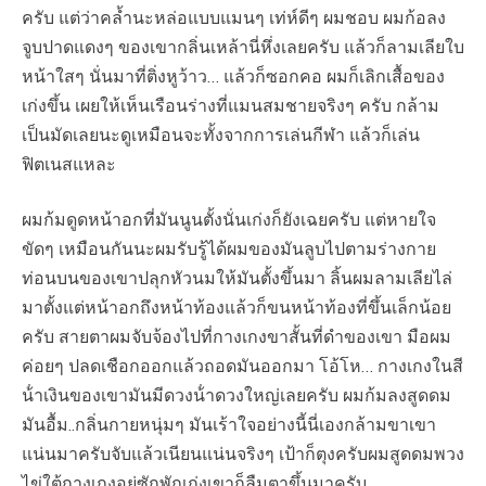
ครับ แต่ว่าคล้ำนะหล่อแบบแมนๆ เท่ห์ดีๆ ผมชอบ ผมก้อลง
จูบปาดแดงๆ ของเขากลิ่นเหล้านี่หึ่งเลยครับ แล้วก็ลามเลียใบ
หน้าใสๆ นั่นมาที่ติ่งหูว้าว… แล้วก็ซอกคอ ผมก็เลิกเสื้อของ
เก่งขึ้น เผยให้เห็นเรือนร่างที่แมนสมชายจริงๆ ครับ กล้าม
เป็นมัดเลยนะดูเหมือนจะทั้งจากการเล่นกีฬา แล้วก็เล่น
ฟิตเนสแหละ
ผมก้มดูดหน้าอกที่มันนูนตั้งนั่นเก่งก็ยังเฉยครับ แต่หายใจ
ขัดๆ เหมือนกันนะผมรับรู้ได้ผมของมันลูบไปตามร่างกาย
ท่อนบนของเขาปลุกหัวนมให้มันตั้งขึ้นมา ลิ้นผมลามเลียไล่
มาตั้งแต่หน้าอกถึงหน้าท้องแล้วก็ขนหน้าท้องที่ขึ้นเล็กน้อย
ครับ สายตาผมจับจ้องไปที่กางเกงขาสั้นที่ดําของเขา มือผม
ค่อยๆ ปลดเชือกออกแล้วถอดมันออกมา โอ้โห… กางเกงในสี
น้ําเงินของเขามันมีดวงน้ําดวงใหญ่เลยครับ ผมก้มลงสูดดม
มันอื้ม..กลิ่นกายหนุ่มๆ มันเร้าใจอย่างนี้นี่เองกล้ามขาเขา
แน่นมาครับจับแล้วเนียนแน่นจริงๆ เป้าก็ตุงครับผมสูดดมพวง
ไข่ใต้กางเกงอยู่ซักพักเก่งเขาก็ลืมตาขึ้นมาครับ