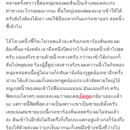
หลายครั้งคราวนี้พ่อหนุ่มของผมสั่นเป็นเจ้าเลยแหละเก่ง
ท่าทางจะโกรธผมมากนะ ดิ้นใหญ่เลยแต่ผมจะเอาเข้าให้ได้
ครับยังไงต้องได้เอา เลยใช้มือแหวกก้นแกร่งเขาออก สอดนิ้ว
ชี้เข้าไป
โอ้โห แค่นิ้วชี้ก็จะไม่รอดแล้วอ่ะครับเก่งเขาร้องลั่นเลย ผม
ต้องขึ้นมานั่งหลัง เอามือหนึ่งปิดปากไว้แล้วสอดนิ้วเข้าไปสุด
ครับ แน่นจริงๆ ตามด้วยนิ้วกลางครับ กว่าจะเข้าได้เก่งแกก็
สั่นไปหยุดเลย ร้องอู้อี้ดูน่าสงสารจริงๆ ผมควานนิ้วในก้นของ
หนุ่มหล่อคนนี้อยู่ไม่นานก็กลับมานั่งจ้องรูตูดน้องเขาอีกครั้ง
น่าจะได้แล้วนะผมก็เลยแหกตูดน้องเก่ง แล้วยัดควยใหญ่ไอ้
หนูแปดนิ้วของผมเข้าไปหืมมมมมมมม มันแน่นจริงๆ ครับ
ฟิตแบบโครตๆ เลยแหละผมว่าผมเคย
เย็ดตูด
เกย์มาเยอะแล้ว
นะ แต่รายนี้ฟิตที่สุด อาจเป็นเพราะเขาเป็นชายแท้มั้งครับ
เลยแน่นสมชายแบบนี้เก่งเขาร้องลั่นเลยครับ ผมไม่สนแล้ว
ล่ะ ดันเข้าไปอีกยังไม่ถึงครึ่งก็เกือบจะแตกอยู่แล้วเก่งก็ร้องกึ่ง
ร้องไห้ด้วยล่ะผมว่าแกเจ็บมากนะก็เลยมือข้างหนึ่งที่ว่างไป