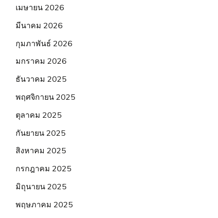
เมษายน 2026
มีนาคม 2026
กุมภาพันธ์ 2026
มกราคม 2026
ธันวาคม 2025
พฤศจิกายน 2025
ตุลาคม 2025
กันยายน 2025
สิงหาคม 2025
กรกฎาคม 2025
มิถุนายน 2025
พฤษภาคม 2025