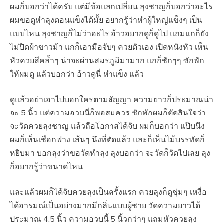
ผมก็บอกว่าได้ครับ แต่มีข้อแลกเปลี่ยน ลุงชาญก็บอกว่าอะไร
ผมขอดูหำลุงตอนแข็งได้มั้ย อยากรู้ว่าหำผู้ใหญ่แข็งๆ เป็น
แบบไหน ลุงชาญก็ไม่ว่าอะไร อ้าวอยากดูก็ดูไป แถมแกก็ยัง
ไม่ปิดผ้าขาวม้า แกก็เอามือจับๆ ควยตัวเอง เปิดหนังหัว เห็น
หัวควยสีคล้ำๆ น่าจะผ่านสมรภูมิมามาก แกก็ชักๆๆ ซักพัก
ให้ผมดู แล้วบอกว่า อ้าวดูนี่ หำแข็ง แล้ว
ดูแล้วอย่าเอาไปบอกใครตามสัญญา ความยาวก็ประมาณน่า
จะ 5 นิ้ว แต่ความอวบนี่ก็พอสมควร ซักพักผมก็ตัดสินใจว่า
จะวัดควยลุงชาญ แล้วถือโอกาสได้จับ ผมก็บอกว่า แป๊บนึง
ผมก็เห็นเชือกฟาง เส้นๆ นึงที่ตัดแล้ว และก็เห็นไม้บรรทัดก็
หยิบมา บอกลุงว่าขอวัดหำลุง ลุงบอกว่า จะวัดก็วัดไปเลย ลุง
ก็อยากรู้ว่าขนาดไหน
และแล้วผมก็ได้จับควยลุงเป็นครั้งแรก ควยลุงก็ดูชุ่มๆ เหงื่อ
ได้อารมณ์เป็นอย่างมากมีกลิ่นแบบผู้ชาย วัดความยาวได้
ประมาณ 4.5 นิ้ว ความอวบนี้ 5 นิ้วกว่าๆ แถมหัวควยลุง