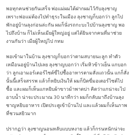
พอทุกคนช่วยกันเสร็จ พ่อแม่ผมได้ฝากผมไว้กับลุงชาญ
เพราะพ่อแม่ต้องไปทำธุระในเมือง ลุงชาญก็บอกว่า ลูกไป
พักอยู่บ้านลุงก่อนล่ะกัน ผมก็นั่งรถกะบะไปบ้านลุงชาญ พอ
ไปถึงบ้าน ก็ไม่เห็นเมียผู้ใหญ่อยู่ แต่ได้ยินจากคนที่มาช่วย
งานกันว่า เมียผู้ใหญ่ไป กทม
พอเข้ามาในบ้าน ลุงชาญก็บอกว่าตามสบายนะลูก ทำตัว
เหมือนอยู่บ้านไปเลย ลุงชาญบอกว่า เริ่มหิวข้าวเย็น แกบอก
ว่า ลูกเอามอร์เตอร์ไซต์ขี่ไปซื้ออาหารตามสั่งแถวนั้น แกก็สั่ง
นั้นนี้เสร็จสรรพ แล้วก็หยิบเงินให้ ผมก็บิดขี่มอเตอร์ไซต์ไป
ซื้อ และผมก็เห็นแกหยิบผ้าขาวม้าพาดบ่า คิดว่าแกน่าจะไป
อาบน้ำ น่าจะประมาณ 30 นาทีกว่า ผมก็กลับมาถึงบ้านลุง
ชาญหยิบอาหาร เปิดประตูเข้าบ้านไป และแล้วผมก็เห็นภาพ
ที่ชวนสยิวมาก
ปรากฏว่า ลุงชาญนอนหลับแบบหงาย แล้วก็กรนหนักน่าจะ