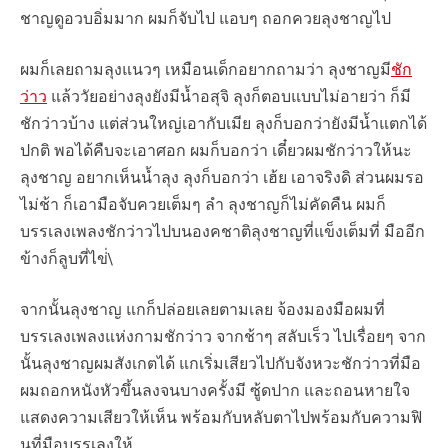
ชาญดูอวบอิ่มมาก ผมก็จับไป แอบๆ ถอกควยลุงชาญไป
ผมก็เลยถามลุงแนวๆ เหมือนเด็กอยากถามว่า ลุงชาญมี
ชัก
ว่าว
แล้ววัยอย่างลุงยังมีน้ำอสุจิ ลุงก็ตอบแบบไม่อายว่า ก็มี
ชักว่าวบ้าง แต่ส่วนใหญ่เอากับเมีย ลุงก็บอกว่ายังมีน้ำแตกได้
ปกติ พอได้คืบจะเอาศอก ผมก็บอกว่า เดี๋ยวผมชักว่าวให้นะ
ลุงชาญ อยากเห็นน้ำลุง ลุงก็บอกว่า เฮ้ย เอาจริงดิ ส่วนผมรอ
ไม่ช้า ก็เอามือจับควยเต็มๆ ลำ ลุงชาญก็ไม่คัดคืน ผมก็
บรรเลงเพลงชักว่าวไปบนองคชาติลุงชาญที่แข็งเต็มที่ มืออีก
ข้างก็ลูบที่ไข่่\
จากนั้นลุงชาญ แกก็ปล่อยเลยตามเลย จ้องมองมือผมที่
บรรเลงเพลงแห่งกามชักว่าว จากช้าๆ สลับเร็ว ไปเรื่อยๆ จาก
นั้นลุงชาญผมสังเกตได้ แกเริ่มเสียวไปกับจังหวะชักว่าวที่มือ
ผมถอกหนังหัวขึ้นลงจนบางครั้งมี ซู้ดปาก และถอนหายใจ
แสดงความเสียวให้เห็น พร้อมกับหลับตาไปพร้อมกับความฟิ
นที่มือบรรเลงให้