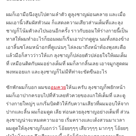
ผมก็เอามือนึงลูบไปตามลำตัว ดูลุงชาญผ่อนคลาย และเมื่อ
ผมเอานิ้วสัมผัสหัวนม ก็แสดงความเสียวส่านเต็มที่และลุง
ชาญก็โน้มตัวลงไปนอนอีกครั้ง ราวกับยอมให้ร่างกายนี้เป็น
ทาสให้ผมทำอะไรก็ยอมผมก็เริ่มเอาปากดูดูน นมทั้งสองข้าง
เอาลิ้นชโลมหน้าอกที่ดูแน่นๆ ไล่ลงมาถึงหน้าท้องพุงสะดือ
แล้วมือก็สาวว่าวให้แก ลุงชาญก็ปล่อยตัวปล่อยใจให้ผมเต็ม
ที่ เหมือนติดกับผมอย่างเต็มที่ ผมก็ลากลิ้นเลย เอาจมูกสูดดม
พงหมอยแก และลุงชาญก็ไม่มีทีท่าจะขัดขืนอะไร
ซักพักผมก็บอก ผมขอ
อมควย
ให้นะครับ ลุงชาญก็พยักหน้า
ผมก็เอาปากครอบไปที่หัวเลยหัวควยของแกให้เต็มที่ และดู
ร่างกายใหญ่ๆ แกเริ่มบิดตัวให้กับความเสียวที่ผมมอบให้จาก
ปากและลิ้น ผมก็อมดูด เลีย ท่อนควยลุงชาญอย่างเต็มที่ ส่วน
ลุงชาญน่าจะหมดความอาย เริ่มครางและเด้งสวนมาเวลา
ผมดูดให้ลุงชาญก็บอกว่า โอ้ยยๆๆๆ เสียวๆๆๆ มากๆๆ โอ้ยยๆ