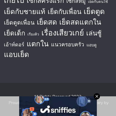
เซ็กส์ครั้งแรก
เซ็กส์หมู่
เย็ดกับคนใช้
เย็ดตูด
เย็ดกับชายแท้
เย็ดกับเพื่อน
เย็ดสด
เย็ดสดแตกใน
เย็ดตูดเพื่อน
เรื่องเสียวเกย์
เย็ดเด็ก
เล่นชู้
เรียงคิว
แตกใน
แนวครอบครัว
เอ้าท์ดอร์
แอบดู
แอบเย็ด
All Rights Reserved 2023.
Proudly powered by WordPress
|
Theme: Fairy by
Candid Themes
.