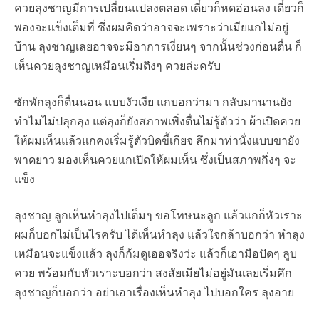
ควยลุงชาญมีการเปลี่ยนแปลงตลอด เดี๋ยวก็หดอ่อนลง เดี๋ยวก็
พองจะแข็งเต็มที่ ซึ่งผมคิดว่าอาจจะเพราะว่าเมียแกไม่อยู่
บ้าน ลุงชาญเลยอาจจะมีอาการเงี่ยนๆ จากนั้นช่วงก่อนตื่น ก็
เห็นควยลุงชาญเหมือนเริ่มตึงๆ ควยล่ะครับ
ซักพักลุงก็ตื่นนอน แบบงัวเงีย แกบอกว่ามา กลับมานานยัง
ทำไมไม่ปลุกลุง แต่ลุงก็ยังสภาพเพิ่งตื่นไม่รู้ตัวว่า ผ้าเปิดควย
ให้ผมเห็นแล้วแกคงเริ่มรู้ตัวบิดขี้เกียจ ลึกมาท่านั่งแบบขายัง
พาดยาว มองเห็นควยแกเปิดให้ผมเห็น ซึ่งเป็นสภาพกึ่งๆ จะ
แข็ง
ลุงชาญ ลูกเห็นหำลุงไปเต็มๆ ขอโทษนะลูก แล้วแกก็หัวเราะ
ผมก็บอกไม่เป็นไรครับ ได้เห็นหำลุง แล้วใจกล้าบอกว่า หำลุง
เหมือนจะแข็งแล้ว ลุงก็ก้มดูเออจริงว่ะ แล้วก็เอามือปัดๆ ลูบ
ควย พร้อมกับหัวเราะบอกว่า สงสัยเมียไม่อยู่มันเลยเริ่มคึก
ลุงชาญก็บอกว่า อย่าเอาเรื่องเห็นหำลุง ไปบอกใคร ลุงอาย