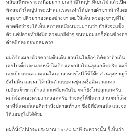
หลับสนิทเพราะเหนื่อยมาก บนเก้าอี้ใหญ่ๆ ที่เป็นไม้ แล้วเปิด
พัดลมตัวใหญ่น่าจะเป่าลมแรงจนทำให้ปลายผ้าขาวม้าที่เคย
คลุมขา ปลิวมากองสองข้างขา เผยให้เห็น ควยลุงชาญที่ไม่
คาดคิดว่าจะได้เห็น สภาพเหมือนประมาณว่า กำลังจะแข็ง
ตัว แต่ปลายหัวยังปิด ควยแกสีดำๆ ขนหมอยแกก็ค่อนข้างดก
ดำหยิกหยอยพอสมควร
ผมก็จ้องมองด้วยความตื่นเต้น ส่วนในใจลึกๆ ก็คิดว่าถ้าเกิน
เลยไปเดี๋ยวจะมองหน้าไม่ติด และกลัวโดนลุงแกถีบครับ ผมก็
เลยเบี่ยงเบนความสนใจ เอาอาหารไปไว้ที่โต๊ะ ส่วนลุงชาญก็
ยังไม่ตื่น และผมได้กลิ่นตัวแบบคนชุ่มเหงื่อคิดว่าแกคง
เปลี่ยนผ้าขาวม้าแล้วก็เพลียหลับไป ผมก็ยังไม่ปลุกแกครับ
ผมก็จ้องมองควยแกตลอดครับ ว่าจะดูให้ชื่นตา ส่วนผมก็เล็ง
หาที่นั่ง ผมก็เลยคิดว่านั่งปลายเท้าแก ซึ่งมีที่ยังพอนั่ง และจะ
ได้แอบดูไปได้ด้วย
ผมก็นั่งไปน่าจะประมาณ 15-20 นาที ระหว่างนั้น ก็เห็นว่า