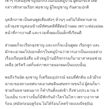
เช้าๆ ก็เห็นลุงชาญจ็อกกิ้งในถนนหมู่บ้าน ผู้คนก็จะสวัสดี
กล่าวทักทายเรียก พ่อชาญ ผู้ใหญ่ชาญ กันตามปกติ
บุคลิกภาพ เป็นคนพูดเสียงดังๆ ห้วนๆ แต่ไม่ได้หยาบคาย
แล้วลุงชาญค่อนข้างมีทัศนคติที่ดีต่อบ้านผม เพราะพ่อแม่ผม
หน้าที่การงานดี และรวมทั้งผมเป็นเด็กที่เรียนดี
ส่วนผมก็จะเรียกลุงชาญ และแกก็จะเอ็นดูผม เรียกลูก และ
มักจะเอาผมไปบอกเด็กๆในหมู่บ้านว่าควรเอาเป็นแบบอย่าง
เรื่องเรียนหนังสือ แล้วหมู่บ้านมีกิจกรรมก็มาอาสาคอยช่วย
เหลือ (คริคริ แต่ก็แค่ภาพภายนอกผมเป็นแบบนั้น)
พอถึงวันนัด ลุงชาญ ก็เตรียมอุปกรณ์ จอบที่ตักดิน แล้วมีรถ
น่าจะของทางเทศบาลเอาเศษดินเศษทรายขนไป ผู้คนก็มา
ช่วยกันหลายคนมาก ก็ทำกันตั้งแต่เช้า ถึงช่วงประมาณ 4
โมงเย็น ระหว่างนั้นก็มีพักกันถ้าใครไม่ไหว เพราะอากาศ
ร้อน (สมัยก่อนฤดูร้อน ไม่ได้ร้อนโหดร้ายแบบปัจจุบัน)