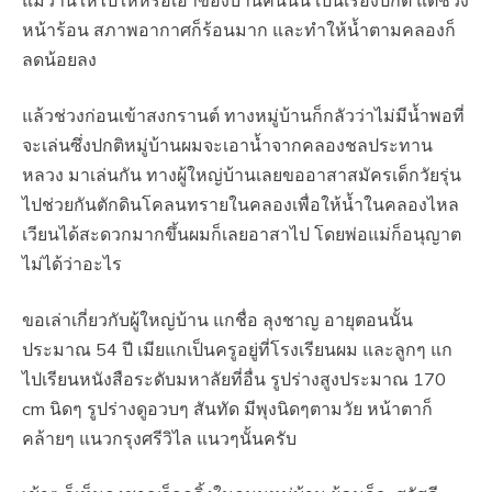
แม่วานให้ไปให้หรือเอาของบ้านคนนั้น เป็นเรื่องปกติ แต่ช่วง
หน้าร้อน สภาพอากาศก็ร้อนมาก และทำให้น้ำตามคลองก็
ลดน้อยลง
แล้วช่วงก่อนเข้าสงกรานต์ ทางหมู่บ้านก็กลัวว่าไม่มีน้ำพอที่
จะเล่นซึ่งปกติหมู่บ้านผมจะเอาน้ำจากคลองชลประทาน
หลวง มาเล่นกัน ทางผู้ใหญ่บ้านเลยขออาสาสมัครเด็กวัยรุ่น
ไปช่วยกันตักดินโคลนทรายในคลองเพื่อให้น้ำในคลองไหล
เวียนได้สะดวกมากขึ้นผมก็เลยอาสาไป โดยพ่อแม่ก็อนุญาต
ไม่ได้ว่าอะไร
ขอเล่าเกี่ยวกับผู้ใหญ่บ้าน แกชื่อ ลุงชาญ อายุตอนนั้น
ประมาณ 54 ปี เมียแกเป็นครูอยู่ที่โรงเรียนผม และลูกๆ แก
ไปเรียนหนังสือระดับมหาลัยที่อื่น รูปร่างสูงประมาณ 170
cm นิดๆ รูปร่างดูอวบๆ สันทัด มีพุงนิดๆตามวัย หน้าตาก็
คล้ายๆ แนวกรุงศรีวิไล แนวๆนั้นครับ