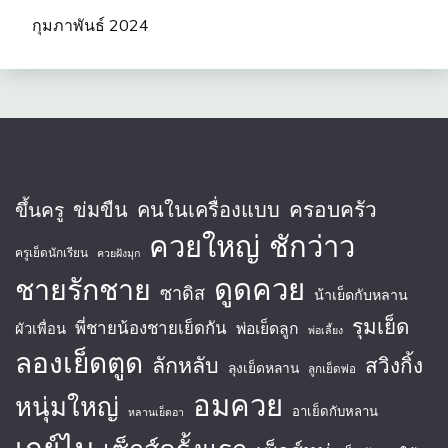
กุมภาพันธ์ 2024
ครอบครัว
ข่มขืน
คนในเครื่องแบบ
ขึ้นครู
ควยใหญ่
ชักว่าว
ครูเย็ดนักเรียน
ควยฝังมุก
ชายรักชาย
ดูดควย
ซาดิส
น้าเย็ดกับหลาน
รุมเย็ด
พี่ชายน้องชายเย็ดกัน
พ่อเย็ดลูก
ผัวเพื่อน
พ่อเลี้ยง
ลองเย็ดตูด
ลักหลับ
สวิงกิ้ง
ลุงเย็ดหลาน
ลูกเย็ดพ่อ
อมควย
หนุ่มใหญ่
อาเย็ดกับหลาน
หลานเย็ดอา
เกย์ไบ