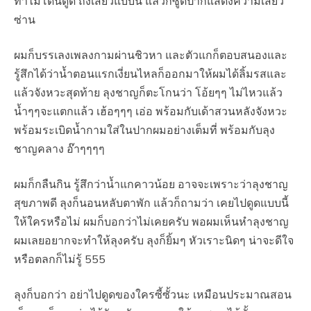
ทำไมโดนดูด ถึงเสียวแบบนี้ แล้วก็ซู้ดปากแสดงความเสียว
ซ่าน
ผมก็บรรเลงเพลงกามผ่านชิวหา และตัวแกก็ตอบสนองและ
รู้สึกได้ว่าน้ำตอนแรกเงี่ยนไหลก็ออกมาให้ผมได้ลิ้มรสและ
แล้วจังหวะสุดท้าย ลุงชาญก็ตะโกนว่า โอ้ยๆๆ ไม่ไหวแล้ว
น้ำๆๆจะแตกแล้ว เฮ้อๆๆๆ เอ่อ พร้อมกับเด้าสวนหลังจังหวะ
พร้อมระเบิดน้ำกามใส่ในปากผมอย่างเต็มที่ พร้อมกับลุง
ชาญคลาง อ๊าๆๆๆๆ
ผมก็กลืนกิน รู้สึกว่าน้ำแกคาวน้อย อาจจะเพราะว่าลุงชาญ
สุขภาพดี ลุงก็นอนหลับตาพัก แล้วก็ถามว่า เคยไปดูดแบบนี้
ให้ใครหรือไม่ ผมก็บอกว่าไม่เคยครับ พอผมเห็นหำลุงชาญ
ผมเลยอยากจะทำให้ลุงครับ ลุงก็ยิ้มๆ หัวเราะนิดๆ น่าจะดีใจ
หรือตลกก็ไม่รู้ 555
ลุงก็บอกว่า อย่าไปดูดของใครซี้ซั้วนะ เหมือนประมาณสอน