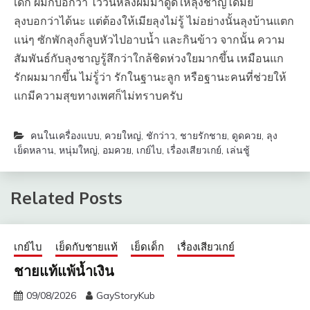
เด็ก ผมก็บอกว่า ไว้วันหลังผมมาดูดให้ลุงชาญได้มั้ย
ลุงบอกว่าได้นะ แต่ต้องให้เมียลุงไม่รู้ ไม่อย่างนั้นลุงบ้านแตก
แน่ๆ ซักพักลุงก็ลูบหัวไปอาบน้ำ และกินข้าว จากนั้น ความ
สัมพันธ์กับลุงชาญรู้สึกว่าใกล้ชิดห่วงใยมากขึ้น เหมือนแก
รักผมมากขึ้น ไม่รู้่ว่า รักในฐานะลูก หรือฐานะคนที่ช่วยให้
แกมีความสุขทางเพศก็ไม่ทราบครับ
คนในเครื่องแบบ
,
ควยใหญ่
,
ชักว่าว
,
ชายรักชาย
,
ดูดควย
,
ลุง
เย็ดหลาน
,
หนุ่มใหญ่
,
อมควย
,
เกย์ไบ
,
เรื่องเสียวเกย์
,
เล่นชู้
Related Posts
เกย์ไบ
เย็ดกับชายแท้
เย็ดเด็ก
เรื่องเสียวเกย์
ชายแท้แพ้น้ำเงิน
09/08/2026
GayStoryKub