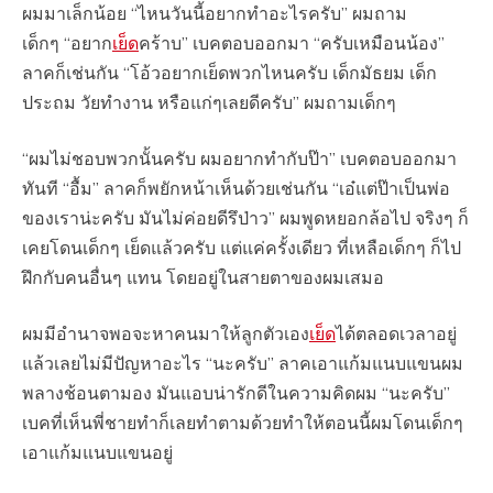
ผมมาเล็กน้อย “ไหนวันนี้อยากทำอะไรครับ” ผมถาม
เด็กๆ “อยาก
เย็ด
คร้าบ” เบคตอบออกมา “ครับเหมือนน้อง”
ลาคก็เช่นกัน “โอ้วอยากเย็ดพวกไหนครับ เด็กมัธยม เด็ก
ประถม วัยทำงาน หรือแก่ๆเลยดีครับ” ผมถามเด็กๆ
“ผมไม่ชอบพวกนั้นครับ ผมอยากทำกับป๊า” เบคตอบออกมา
ทันที “อื้ม” ลาคก็พยักหน้าเห็นด้วยเช่นกัน “เอ๋แต่ป๊าเป็นพ่อ
ของเราน่ะครับ มันไม่ค่อยดีรึป่าว” ผมพูดหยอกล้อไป จริงๆ ก็
เคยโดนเด็กๆ เย็ดแล้วครับ แต่แค่ครั้งเดียว ที่เหลือเด็กๆ ก็ไป
ฝึกกับคนอื่นๆ แทน โดยอยู่ในสายตาของผมเสมอ
ผมมีอำนาจพอจะหาคนมาให้ลูกตัวเอง
เย็ด
ได้ตลอดเวลาอยู่
แล้วเลยไม่มีปัญหาอะไร “นะครับ” ลาคเอาแก้มแนบแขนผม
พลางช้อนตามอง มันแอบน่ารักดีในความคิดผม “นะครับ”
เบคที่เห็นพี่ชายทำก็เลยทำตามด้วยทำให้ตอนนี้ผมโดนเด็กๆ
เอาแก้มแนบแขนอยู่