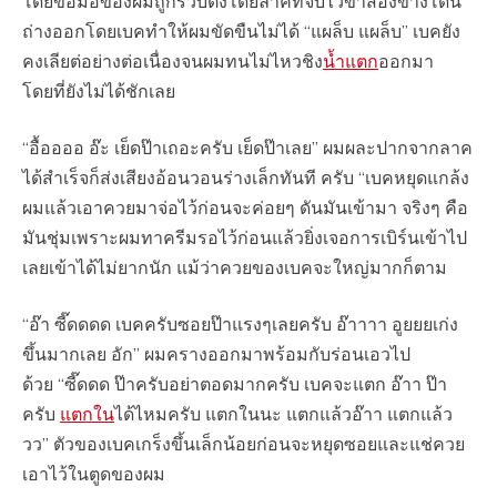
โดยข้อมือของผมถูกรวบตึงโดยลาคที่จับไว้ขาสองข้างโดน
ถ่างออกโดยเบคทำให้ผมขัดขืนไม่ได้ “แผล็บ แผล็บ” เบคยัง
คงเลียต่อย่างต่อเนื่องจนผมทนไม่ไหวชิง
น้ำแตก
ออกมา
โดยที่ยังไม่ได้ชักเลย
“อื้ออออ อ๊ะ เย็ดป๊าเถอะครับ เย็ดป๊าเลย” ผมผละปากจากลาค
ได้สำเร็จก็ส่งเสียงอ้อนวอนร่างเล็กทันที ครับ “เบคหยุดแกล้ง
ผมแล้วเอาควยมาจ่อไว้ก่อนจะค่อยๆ ดันมันเข้ามา จริงๆ คือ
มันชุ่มเพราะผมทาครีมรอไว้ก่อนแล้วยิ่งเจอการเบิร์นเข้าไป
เลยเข้าได้ไม่ยากนัก แม้ว่าควยของเบคจะใหญ่มากก็ตาม
“อ๊า ซี๊ดดดด เบคครับซอยป๊าแรงๆเลยครับ อ๊าาาา อูยยยเก่ง
ขึ้นมากเลย อัก” ผมครางออกมาพร้อมกับร่อนเอวไป
ด้วย “ซี๊ดดด ป๊าครับอย่าตอดมากครับ เบคจะแตก อ๊าา ป๊า
ครับ
แตกใน
ได้ไหมครับ แตกในนะ แตกแล้วอ๊าา แตกแล้ว
วว” ตัวของเบคเกร็งขึ้นเล็กน้อยก่อนจะหยุดซอยและแช่ควย
เอาไว้ในตูดของผม