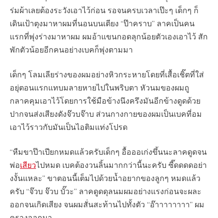
ร่มผ้าเลยต้องระวังเอาไว้ก่อน รอจนครบเวลาเป๊ะๆ เด็กๆ ก็
เดินเป้าตุงมาหาผมที่นอนบนเตียง “ป๊าคราบ” ลาคเป็นคน
แรกที่พุ่งร่างมาหาผม ผมอ้าแขนกอดลุกน้อยตัวเองเอาไว้ สัก
พักตัวน้อยอีกคนอย่างเบคก็พุ่งตามมา
เด็กๆ โลมเลียร่างของผมอย่างหิวกระหายโดยที่เสื้อเชิ๊ตที่ใส่
อยุ่ตอนแรกแทบมลายหายไปในพริบตา หัวนมของผมถู
กลาคคุมเอาไว้โดยการใช้มือข้างนึงครึงมันอีกข้างดูดด้วย
ปากจนส่งเสียงดังจ๊วบจ๊าบ ส่วนกางกายของผมเป็นเบคที่อม
เอาไว้ราวกับมันเป็นไอติมแท่งโปรด
“หืมขาป๊าเปียกหมดแล้วครับเด็กๆ อื้อออเก่งขึ้นนะลาคดูดจน
พ่อ
เสียว
ไปหมด เบคต้องวนลิ้นมากกว่านี้นะครับ ซี๊ดดดดอย่า
งงั้นแหละ” ขาตอนนี้เต็มไปด้วยน้ำอยากของลูกๆ หมดแล้ว
ครับ “จ๊วบ จ๊วบ บั๊วะ” ลาคดูดดุลนมผมอย่างแรงก่อนจะผละ
ออกจนเกิดเสียง จนผมสั่นสะท้านไปทั้งตัว “อ๊าาาาาาาา” ผม
ครางออกมา