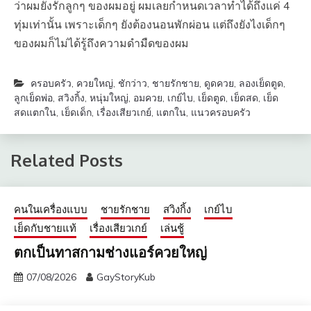
ว่าผมยังรักลูกๆ ของผมอยู่ ผมเลยกำหนดเวลาทำได้ถึงแค่ 4
ทุ่มเท่านั้น เพราะเด็กๆ ยังต้องนอนพักผ่อน แต่ถึงยังไงเด็กๆ
ของผมก็ไม่ได้รู้ถึงความดำมืดของผม
ครอบครัว
,
ควยใหญ่
,
ชักว่าว
,
ชายรักชาย
,
ดูดควย
,
ลองเย็ดตูด
,
ลูกเย็ดพ่อ
,
สวิงกิ้ง
,
หนุ่มใหญ่
,
อมควย
,
เกย์ไบ
,
เย็ดตูด
,
เย็ดสด
,
เย็ด
สดแตกใน
,
เย็ดเด็ก
,
เรื่องเสียวเกย์
,
แตกใน
,
แนวครอบครัว
Related Posts
คนในเครื่องแบบ
ชายรักชาย
สวิงกิ้ง
เกย์ไบ
เย็ดกับชายแท้
เรื่องเสียวเกย์
เล่นชู้
ตกเป็นทาสกามช่างแอร์ควยใหญ่
07/08/2026
GayStoryKub