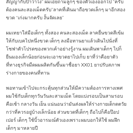
สัญญากับป๊าว่าไง” ผมเอ่ยถามลูกๆ ของตัวเองออกไป “ครับ
ต้องคนละสองเม็ดครับ”ลาคที่เดินมาถือขวดเล็กๆ มาอีกสอง
ขวด “เก่งมากครับ งั้นจัดเลย”
ผมเทยาใส่มือเด็กๆ ทั้งสอง คนละสองเม็ด ลาคยื่นขวดสีเข้ม
ให้กับเบคไปหนึ่งขวด เด็กๆ ลงมือทานยาแล้วเดินไปนั่งที่
โซฟาตัวโปรดของพวกเค้าอย่างรู้งาน ผมเดินพาเด็กๆ ไปก็
ยืนมองเล็กน้อยก่อนจะเอาขวดยาไปเก็บ ยาที่ว่าคือยาตัว
ที่ทางธุรกิจมืดผมผลิตกันขึ้นมาชื่อยา XX01 ยาปรับสภาพ
ร่างกายของคนที่ทาน
พอทานเข้าไปจะกระตุ้นทุกส่วนให้มีความต้องการทางเพศ
ผมใช้กับเด็กทุกวันวันละสามเม็ด โดยแบ่งรอบเป็นสามรอบ
คือเช้า กลางวัน เย็น แน่นอนว่ามันส่งผลให้ร่างกายเด็กดตวัย
กว่าที่ควรอยู่บ้างเล็กน้อย ส่วนขวดที่เด็กๆ ถือไปก็คือป๊อป
เปอร์ เด็กๆ ใช้บิ้วอารมณ์ตัวเองเพราะผมบอกให้ใช้ ผมฝึก
เด็กๆ มาหลายปี