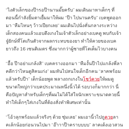
“ไงตัวเล็กของป๊ารอป๊านานมั๊ยครับ” ผมเดินมาหาเด็กๆ ที่
ตอนนี้กำลังยิ้มตาเยื้มมาให้ผม “ป๊า ไปนานครับ” เบคพูดออก
มา “หืมไหนๆ ว้าวเปียกเลย” ผมเดินไปนั่งคั่นกลางระหว่าง
เด็กสองคนแล้วแอบดึงเกงในเจ้าตัวเล็กอย่างเบคดู พบกับเจ้า
จู๋ยักษ์ที่โตเกินตัวจากผลกระทบของยา ทำให้ควยของเบค
ยาวถึง 16 เซนติเมตร ซึ่งมากกว่าผู้ชายที่โตเต็มไวบางคน
“อื้อ ป๊าอย่าแกล้งสิ” เบคครางออกมา “หืมงั้นป๊าไปแกล้งพี่ลา
คดีกว่าไหนดูสิคนเก่ง” ผมหันไปสนใจเด็กอีกคน “ลาคพร้อม
แล้วครับป๊า” เด็กน้อยพูด พลางถกเกงใน
โชว์ควย
ให้ผมดู
ขนาดใหญ่กว่าเบคประมาณหนึ่งนิ้วได้ รอบวงก็มากกว่า นี่
คือปัญหาสำหรับเด็กๆที่ผมไม่ได้ใส่ใจนักเพราะขนาดควยนี้
ทำให้เด็กๆใส่เกงในที่ต้องสั่งทำพิเศษเท่านั้น
“โอ้วลุกพร้อมแล้วจริงๆ ด้วย ชุ่มเลย” ผมเอานิ้วไปถู
ควย
ลา
คเล้กน้อยก่อนวนไปมา “อ๊าาาป๊าคราบบบบ” ลาคเด้งเอวสวน