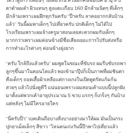
ได้ว่าสูงกว่าเพื่อนๆ วัยเดียวกัน ส่วนอีกคนชื่อเบค อายุ 9 ปี
ตาดำผมดำ ผิวแทนๆ สูงแตะเกือบ 160 มีกล้ามนิดๆ ที่เด็กๆ
มีกล้ามเพราะผมฝึกทุกวันครับ “ป๊าครับ ลาคอยากกลับบ้าน
แล้ว” วันนี้ผมพาเด็กๆ ไปเที่ยวครับ ปกติเด็กๆ ไม่ได้ไป
โรงเรียนเพราะผมจ้างครูมาสอนเลยสะดวกผมกับเด็กๆ
มากกว่าเพราะผมค่อนข้างมีชื่อเสียงเยอะการไปรับส่งหรือ
การทำอะไรต่างๆ ค่อนข้างยุ่งยาก
“ครับ ใกล้ถึงแล้วครับ” ผมพูดในขณะที่ขับรถ ผมรีบขับรถพา
ลูกๆขึ้นมาในคอนโดแล้ว พอเข้ามาปุ๊ปก็เป็นภาพที่ผมชินตา
คือเด็กๆ ถอดเสื้อผ้าเหลือแต่กางเกงในเปิดตูดรัดแก้มก้น
สวยๆ แล้วไปนั่งดูทีวี แน่นอนเพราะผมสอนเค้าแบบนี้ปลูกฝัง
มาตั้งแต่พวกเค้าอายุประมาณ 5 ขวบ แรกๆ ก็เกร็งๆ กันบ้าง
แต่หลังๆ ไม่มีใครอายใคร
“นี่ครับป๊า” เบคเดินถือบางสิ่งบางอย่างมาให้ผม มันเป็นกระ
ปุกยาเม็ดเล็กๆ สีขาว “ไหนคนเก่งวันนี้ป๊าพาไปเที่ยวแล้ว