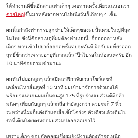
ให้ทำงานดีขึ้นอีกสามเท่าเด็กๆ เคยทานครั้งเดียวแน่นอนว่า
ควยใหญ่
ขึ้นมาหลังจากทานไปหนึ่งวันก็เกือบๆ 4 เซ็น
ผมนั้นกำลังทำการปลูกข่ายให้เด็กๆของผมนั้นควยใหญ่ที่สุด
ในไทย ซึ่งนี่คือสาเหตุที่ผมต้องทำแบบนี้ “อื้อออออ” หลัง
เด็กๆ ทานเข้าไปยาก็ออกฤทธิ์แทบจะทันที ผิดกับผมที่ยาออก
ฤทธิ์ช้ากว่าเพราะอายุที่มากแล้ว “ป๊าไปรอในห้องนะครับ อีก
10 นาทีค่อยตามเข้ามานะ”
ผมหันไปบอกลูกๆ แล้วเปิดนาฬิกาจับเวลาโชว์เลขที่
เคลื่อนไหวสิ้นสุดที่ 10 นาที ผมเข้ามาจัดการตัวเองให้
พร้อมๆแน่นอนผมเป็นคนสูง 175 ที่รูปร่างสมส่วนดีมีกล้า
มนิดๆ เทียบกับลูกๆ แล้วก็ถือว่ายังสูงกว่า ควยผมก็ 7 นิ้ว
ระหว่างนี้ผมก็แต่งตัวแค่เสื้อเชิ๊ตโคร่งๆ ตัวเดียวแล้วเดินไป
รอที่เตียงโดยตรงคอผมสวมปลอกคอเอาไว้
เพราะเด็กๆ ชอบกัดคอผมซึ่งผมยังมีงานต้องทำจุดเหนือ