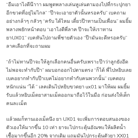
“อืมเอาไงดีน๊าาา ผมพูดพลางเล่นหูเล่นตามองไปที่กระปุกยา
อีกขวดที่อยุ่ไม่ไกล” “ป๊าจะเอายาตัวนั้นหรอครับ” เบคถาม
อย่างกล้าๆ กลัวๆ “ครับ ได้ไหม เดี๋ยวป๊าทานเป็นเพื่อน” ผมยิ้ม
พลางพยักหน้าตอบ “เอาไงดีพี่ลาค ป๊าจะให้เราทาน
ยาUX01” เบคหันไปถามพี่ชายตัวเอง “ป๊ามันจะดีหรอครับ”
ลาคเลือกที่จะถามผม
“ถ้าไม่ทานป๊าจะให้ลูกเลือกคนอื่นครับเพราะป๊าว่าลูกยังอึด
ไม่พอจะทำกับป๊า” ผมบอกออกไปตามตรง “ก็ได้ พี่ไปหยิบเลย
เบคอยากทำกับป๊าเบคไม่อยากทำกับคนพวกนั้น” เบคตอบ
หนักแน่น “ได้ ” เลคเดินไปหยิบขวดยา ux01 มาให้ผม ผมยิ้ม
รับแล้วหยิบเม็ดยาสามเม็ดออกมาถือไว้ในมือ ก่อนส่งให้เด็ก
คนละเม็ด
แล้วผมก็ทานเองเม็ดนึง ยา UX01 จะเพิ่มการตอบสนองของ
ตัวเองให้มากขึ้น 10 เท่า ยาจะไปกระตุ้นอัณฑะให้ผลิตน้ำ
เชื้อมากขึ้นอีก 20% จากเดิม แถมมันไปกระตุ้นตัวยา XX01