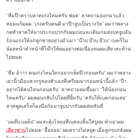
“หืมป๊าคราบลาคเก่งไหมครับ ฟอด” ลาคถามออกมาแล้ว
หอมแก้มผม “เก่งครับคนดี มาป๊าจูบเป็นรางวัล” ผมว่าพลาง
กดหัวลาคให้มาประกบปากกับผมก่อนจะเดินเกมส่งบทจูบอัน
ร้อนแรงให้แก่ลูกชายอย่างมัวเมา “บ๊วบ บ๊วบ บ๊วบ” เบคก็ไม่
น้อยหน้าทำหน้าที่โม๊กให้ผมอย่างต่อเนื่องจนผมเสียวสะท้าน
ไปหมด
“หึ่ม อ้าาา คนเก่งไหนใครอยากเย็ดป๊าก่อนครับ” ผมว่าพลาง
เอานิ้วมือแหวกรูของตัวเองที่เตรียมมาก่อนหน้านี้แล้ว “ป๊า
อยากได้คนไหนก่อนครับ” ลาคถามผมขึ้นมา “ให้น้องก่อน
ไหมครับ” ผมตอบกลับไปโดยที่ยิ้มรับ “ครับให้เบคก่อนเลย”
ลาคพูดเสร็จก็ลงมือก้มมาจูบปากกับผมต่อทันที
“แผล๊บ แผล็ป” ผมสะดุ้งโหยงที่เบคลงลิ้นใส่รูผม ทำเอาผม
เสียวซ่าน
ไปหมด “อื้ออออ” ผมครางไม่หยุด เมื่อลูกๆแกล้งผม