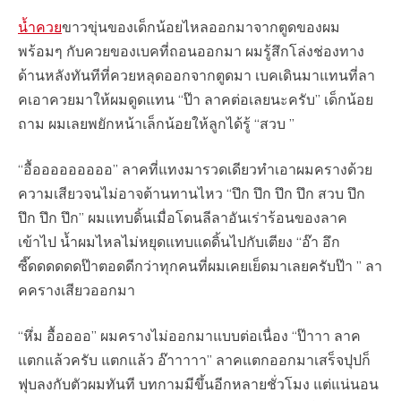
น้ำควย
ขาวขุ่นของเด็กน้อยไหลออกมาจากตูดของผม
พร้อมๆ กับควยของเบคที่ถอนออกมา ผมรู้สึกโล่งช่องทาง
ด้านหลังทันทีที่ควยหลุดออกจากตูดมา เบคเดินมาแทนที่ลา
คเอาควยมาให้ผมดูดแทน “ป๊า ลาคต่อเลยนะครับ” เด็กน้อย
ถาม ผมเลยพยักหน้าเล็กน้อยให้ลูกได้รู้ “สวบ ”
“อื้อออออออออ” ลาคที่แทงมารวดเดียวทำเอาผมครางด้วย
ความเสียวจนไม่อาจต้านทานไหว “ปึก ปึก ปึก ปึก สวบ ปึก
ปึก ปึก ปึก” ผมแทบดิ้นเมื่อโดนลีลาอันเร่าร้อนของลาค
เข้าไป น้ำผมไหลไม่หยุดแทบแดดิ้นไปกับเตียง “อ๊า อึก
ซี๊ดดดดดดป๊าตอดดีกว่าทุกคนที่ผมเคยเย็ดมาเลยครับป๊า ” ลา
คครางเสียวออกมา
“หึ่ม อื้ออออ” ผมครางไม่ออกมาแบบต่อเนื่อง “ป๊าาา ลาค
แตกแล้วครับ แตกแล้ว อ๊าาาาา” ลาคแตกออกมาเสร็จปุปก็
ฟุบลงกับตัวผมทันที บทกามมีขึ้นอีกหลายชั่วโมง แต่แน่นอน