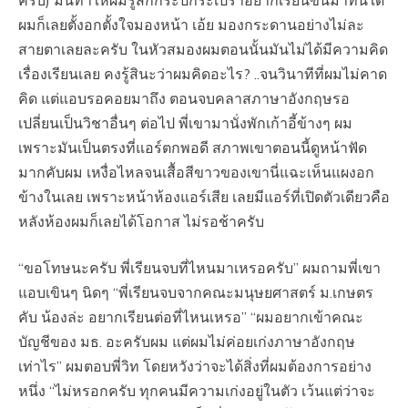
ครับ) มันทำให้ผมรู้สึกกระปี้กระเปร่าอยากเรียนขึ้นมาทันใด
ผมก็เลยตั้งอกตั้งใจมองหน้า เอ้ย มองกระดานอย่างไม่ละ
สายตาเลยละครับ ในหัวสมองผมตอนนั้นมันไม่ได้มีความคิด
เรื่องเรียนเลย คงรู้สินะว่าผมคิดอะไร? ..จนวินาทีที่ผมไม่คาด
คิด แต่แอบรอคอยมาถึง ตอนจบคลาสภาษาอังกฤษรอ
เปลี่ยนเป็นวิชาอื่นๆ ต่อไป พี่เขามานั่งพักเก้าอี้ข้างๆ ผม
เพราะมันเป็นตรงที่แอร์ตกพอดี สภาพเขาตอนนี้ดูหน้าฟัด
มากคับผม เหงื่อไหลจนเสื้อสีขาวของเขานี่แฉะเห็นแผงอก
ข้างในเลย เพราะหน้าห้องแอร์เสีย เลยมีแอร์ที่เปิดตัวเดียวคือ
หลังห้องผมก็เลยได้โอกาส ไม่รอช้าครับ
“ขอโทษนะครับ พี่เรียนจบที่ไหนมาเหรอครับ” ผมถามพี่เขา
แอบเขินๆ นิดๆ “พี่เรียนจบจากคณะมนุษยศาสตร์ ม.เกษตร
คับ น้องล่ะ อยากเรียนต่อที่ไหนเหรอ” “ผมอยากเข้าคณะ
บัญชีของ มธ. อะครับผม แต่ผมไม่ค่อยเก่งภาษาอังกฤษ
เท่าไร” ผมตอบพี่วิท โดยหวังว่าจะได้สิ่งที่ผมต้องการอย่าง
หนึ่ง “ไม่หรอกครับ ทุกคนมีความเก่งอยู่ในตัว เว้นแต่ว่าจะ