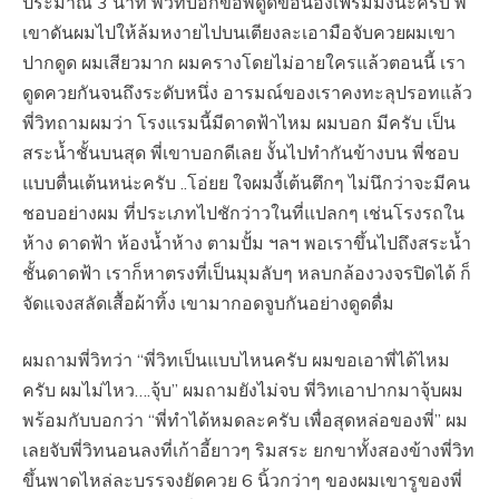
ประมาณ 3 นาที พี่วิทบอกขอพี่ดูดขอน้องเฟรมมั่งนะครับ พี่
เขาดันผมไปให้ล้มหงายไปบนเตียงละเอามือจับควยผมเขา
ปากดูด ผมเสียวมาก ผมครางโดยไม่อายใครแล้วตอนนี้ เรา
ดูดควยกันจนถึงระดับหนึ่ง อารมณ์ของเราคงทะลุปรอทแล้ว
พี่วิทถามผมว่า โรงแรมนี้มีดาดฟ้าไหม ผมบอก มีครับ เป็น
สระน้ำชั้นบนสุด พี่เขาบอกดีเลย งั้นไปทำกันข้างบน พี่ชอบ
แบบตื่นเต้นหน่ะครับ ..โอ่ยย ใจผมงี้เต้นตึกๆ ไม่นึกว่าจะมีคน
ชอบอย่างผม ที่ประเภทไปชักว่าวในที่แปลกๆ เช่นโรงรถใน
ห้าง ดาดฟ้า ห้องน้ำห้าง ตามปั้ม ฯลฯ พอเราขึ้นไปถึงสระน้ำ
ชั้นดาดฟ้า เราก็หาตรงที่เป็นมุมลับๆ หลบกล้องวงจรปิดได้ ก็
จัดแจงสลัดเสื้อผ้าทิ้ง เขามากอดจูบกันอย่างดูดดื่ม
ผมถามพี่วิทว่า “พี่วิทเป็นแบบไหนครับ ผมขอเอาพี่ได้ไหม
ครับ ผมไม่ไหว….จุ้บ” ผมถามยังไม่จบ พี่วิทเอาปากมาจุ้บผม
พร้อมกับบอกว่า “พี่ทำได้หมดละครับ เพื่อสุดหล่อของพี่” ผม
เลยจับพี่วิทนอนลงที่เก้าอี้ยาวๆ ริมสระ ยกขาทั้งสองข้างพี่วิท
ขึ้นพาดไหล่ละบรรจงยัดควย 6 นิ้วกว่าๆ ของผมเขารูของพี่