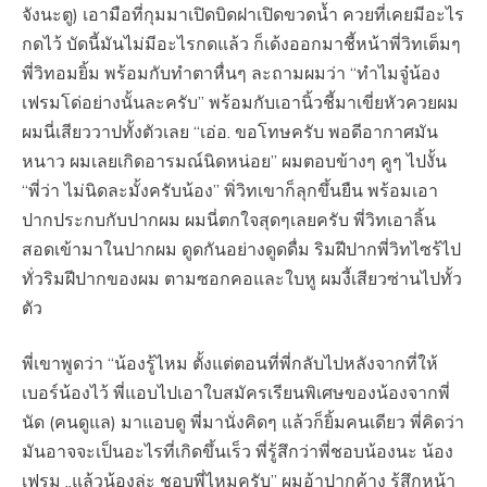
จังนะตู) เอามือที่กุมมาเปิดบิดฝาเปิดขวดน้ำ ควยที่เคยมีอะไร
กดไว้ บัดนี้มันไม่มีอะไรกดแล้ว ก็เด้งออกมาชี้หน้าพี่วิทเต็มๆ
พี่วิทอมยิ้ม พร้อมกับทำตาหื่นๆ ละถามผมว่า “ทำไมจู๋น้อง
เฟรมโด่อย่างนั้นละครับ” พร้อมกับเอานิ้วชี้มาเขี่ยหัวควยผม
ผมนี่เสียววาปทั้งตัวเลย “เอ่อ. ขอโทษครับ พอดีอากาศมัน
หนาว ผมเลยเกิดอารมณ์นิดหน่อย” ผมตอบข้างๆ คูๆ ไปงั้น
“พี่ว่า ไม่นิดละมั้งครับน้อง” พิ่วิทเขาก็ลุกขึ้นยืน พร้อมเอา
ปากประกบกับปากผม ผมนี่ตกใจสุดๆเลยครับ พี่วิทเอาลิ้น
สอดเข้ามาในปากผม ดูดกันอย่างดูดดื่ม ริมฝีปากพี่วิทไซร้ไป
ทั่วริมฝีปากของผม ตามซอกคอและใบหู ผมงี้เสียวซ่านไปทั้ว
ตัว
พี่เขาพูดว่า “น้องรู้ไหม ตั้งแต่ตอนที่พี่กลับไปหลังจากที่ให้
เบอร์น้องไว้ พี่แอบไปเอาใบสมัครเรียนพิเศษของน้องจากพี่
นัด (คนดูแล) มาแอบดู พี่มานั่งคิดๆ แล้วก็ยิ้มคนเดียว พี่คิดว่า
มันอาจจะเป็นอะไรที่เกิดขึ้นเร็ว พี่รู้สึกว่าพี่ชอบน้องนะ น้อง
เฟรม ..แล้วน้องล่ะ ชอบพี่ไหมครับ” ผมอ้าปากค้าง รู้สึกหน้า