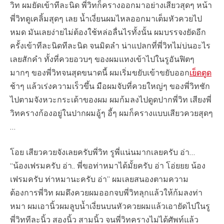
วิท ผมยัดเข้าทีละนิด พี่วิทก็ครางออกมาอย่างเสียวสุดๆ หน้า
พี่วิทดูเคลิ้มสุดๆ เลย น้ำเงี่ยนผมไหลออกมาเต็มหัวควยไป
หมด มันเลยง่ายไม่ต้องใช้หล่อลื่นไรทั้งนั้น ผมบรรจงยัดอีก
ครั้งเข้าทีละนิดทีละนิด จนมิดลำ น่าแปลกที่พี่วิทไม่บ่นอะไร
เลยสักคำ ทั้งที่ควยอวบๆ ของผมแทงเข้าไปในรูอันฟิตๆ
มากๆ ของพี่วิทจนสุดขนาดนี้ ผมเริ่มขยับเข้าขยับออก
เย็ดตูด
ช้าๆ แล้วเร่งความเร็วขึ้น มือผมจับที่ควยใหญ่ๆ ของพี่วิทชัก
ไปตามจังหวะกระเด้าของผม ผมก้มลงไปดูดปากพี่วิท เสียงพี่
วิทครางก้องอยู่ในปากผมอู้ๆ อี้ๆ ผมก็ครางแบบเสียวควยสุดๆ
…
โอย เสียวควยจังเลยครับพี่วิท รูพี่แน่นมากเลยครับ อ่า…
“น้องเฟรมครับ อ่า.. พี่ขอท่าหมาได้มั้ยครับ อ่า โอ่ยยย น้อง
เฟรมครับ ท่าหมานะครับ อ่า” ผมเลยสนองตามความ
ต้องการพี่วิท ผมดึงควยผมออกจบพี่วิทลุกแล้วให้ก้มลงท่า
หมา ผมเอานิ้วผมลูบน้ำเงี่ยนบนหัวควยผมแล้วเอายัดไปในรู
พี่วิททีละนิ้ว สองนิ้ว สามนิ้ว จนพี่วิทครางไม่ได้ศัพท์แล้ว