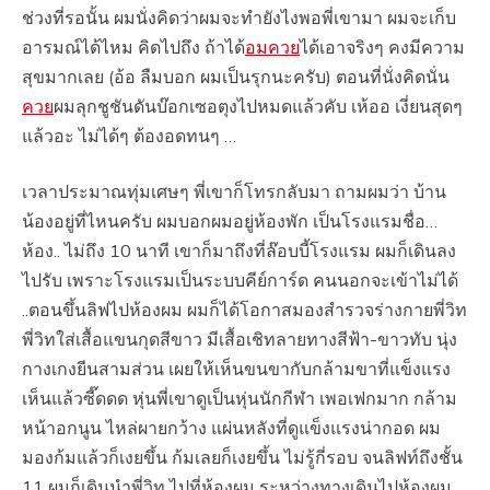
ช่วงที่รอนั้น ผมนั่งคิดว่าผมจะทำยังไงพอพี่เขามา ผมจะเก็บ
อารมณ์ได้ไหม คิดไปถึง ถ้าได้
อมควย
ได้เอาจริงๆ คงมีความ
สุขมากเลย (อ้อ ลืมบอก ผมเป็นรุกนะครับ) ตอนที่นั่งคิดนั่น
ควย
ผมลุกชูชันดันบ๊อกเซอตุงไปหมดแล้วคับ เห้ออ เงี่ยนสุดๆ
แล้วอะ ไม่ได้ๆ ต้องอดทนๆ …
เวลาประมาณทุ่มเศษๆ พี่เขาก็โทรกลับมา ถามผมว่า บ้าน
น้องอยู่ที่ไหนครับ ผมบอกผมอยู่ห้องพัก เป็นโรงแรมชื่อ…
ห้อง.. ไม่ถึง 10 นาที เขาก็มาถึงที่ล๊อบบี้โรงแรม ผมก็เดินลง
ไปรับ เพราะโรงแรมเป็นระบบคีย์การ์ด คนนอกจะเข้าไม่ได้
..ตอนขึ้นลิฟไปห้องผม ผมก็ได้โอกาสมองสำรวจร่างกายพี่วิท
พี่วิทใส่เสื้อแขนกุดสีขาว มีเสื้อเชิทลายทางสีฟ้า-ขาวทับ นุ่ง
กางเกงยีนสามส่วน เผยให้เห็นขนขากับกล้ามขาที่แข็งแรง
เห็นแล้วซี๊ดดด หุ่นพี่เขาดูเป็นหุ่นนักกีฬา เพอเฟกมาก กล้าม
หน้าอกนูน ไหล่ผายกว้าง แผ่นหลังที่ดูแข็งแรงน่ากอด ผม
มองก้มแล้วก็เงยขึ้น ก้มเลยก็เงยขึ้น ไม่รู้กี่รอบ จนลิฟท์ถึงชั้น
11 ผมก็เดินนำพี่วิท ไปที่ห้องผม ระหว่างทางเดินไปห้องผม