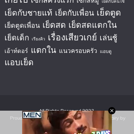
เซ็กส์หมู่
เย็ดกับคนใช้
เย็ดตูด
เย็ดกับชายแท้
เย็ดกับเพื่อน
เย็ดสด
เย็ดสดแตกใน
เย็ดตูดเพื่อน
เรื่องเสียวเกย์
เย็ดเด็ก
เล่นชู้
เรียงคิว
แตกใน
แนวครอบครัว
เอ้าท์ดอร์
แอบดู
แอบเย็ด
All Rights Reserved 2023.
Proudly powered by WordPress
|
Theme: Fairy by
Candid Themes
.