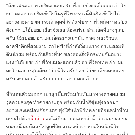
“น้องเฟรมเอาควยยัดมาเลยครับ พี่อยากโดนเย็ดดดด อ่า โอ่
ยย” ผมเอาควยยัดเข้าไปในรูพี่วิท คราวนี้มันยัดเข้าไปได้
อย่างง่ายดาย ผมกระเด้าตูดพี่วิทดัง พั่บๆๆๆ พี่วิทก็ครางเสียง
ดังมาก …โอ้ยยยย เสียวจังเลย น้องเฟรม อ่า.. เย็ดพี่แรงๆเลย
ครับ โอ้ยยยยย อ่า…ผมเย็ดอย่างเมามัน ตาผมมองวิวบน
ดาดฟ้าตึกที่สวยงาม รถไฟฟ้าที่กำลังวิ่งบนราง กระแสลมที่
ตีหน้าผม พร้อมกับเสียงพั่บๆ ของสองสิ่งที่กระทบกันอย่าง
แรง “โอ้ยยยย อ่า พี่วิทผมจะแตกแล้ว อ่า พี่วิทททท อ่า” ผม
ตะโกนอย่างสุดเสียง “อ่า พี่วิทครับ!! อ่า โอ่ยย เสียวมากเลย
ครับ จะแตกแล้วครับบบบบบ…อ่า แตกแล้วววว”
พี่วิทดันตัวผมออก เขาลุกขึ้นพร้อมกับหันมาทางควยผม ผม
รูดควยลงสุด หัวควยกระตุก พร้อมกับน้ำสีขุ่นพุ่งออกมา
อย่างแรงเหมือนก๊อกแตก พุ่งใส่หน้าพี่วิทหลายทีจนหน้าพี่วิท
เลอะไปด้วย
น้ำว่าว
ผมไม่คิดมาก่อนเลยว่าน้ำว่าวผมจะเยอะ
ขนาดนี้ ผมก้มลงไปจูบพี่วิท ละเลงน้ำว่าวบนใบหน้าพี่วิท
ครั้งแรกที่ผมได้ลิ้มรสน้ำว่าวตัวเอง มันรู้สึกหวานๆ คาวๆ พี่วิ