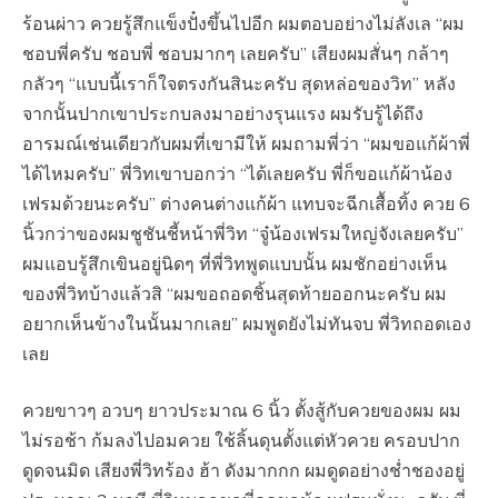
ร้อนผ่าว ควยรู้สึกแข็งปั๋งขึ้นไปอีก ผมตอบอย่างไม่ลังเล “ผม
ชอบพี่ครับ ชอบพี่ ชอบมากๆ เลยครับ” เสียงผมสั่นๆ กล้าๆ
กลัวๆ “แบบนี้เราก็ใจตรงกันสินะครับ สุดหล่อของวิท” หลัง
จากนั้นปากเขาประกบลงมาอย่างรุนแรง ผมรับรู้ได้ถึง
อารมณ์เช่นเดียวกับผมที่เขามีให้ ผมถามพี่ว่า “ผมขอแก้ผ้าพี่
ได้ไหมครับ” พี่วิทเขาบอกว่า “ได้เลยครับ พี่ก็ขอแก้ผ้าน้อง
เฟรมด้วยนะครับ” ต่างคนต่างแก้ผ้า แทบจะฉีกเสื้อทิ้ง ควย 6
นิ้วกว่าของผมชูชันชี้หน้าพี่วิท “จู๋น้องเฟรมใหญ่จังเลยครับ”
ผมแอบรู้สึกเขินอยู่นิดๆ ที่พี่วิทพูดแบบนั้น ผมชักอย่างเห็น
ของพี่วิทบ้างแล้วสิ “ผมขอถอดชิ้นสุดท้ายออกนะครับ ผม
อยากเห็นข้างในนั้นมากเลย” ผมพูดยังไม่ทันจบ พี่วิทถอดเอง
เลย
ควยขาวๆ อวบๆ ยาวประมาณ 6 นิ้ว ตั้งสู้กับควยของผม ผม
ไม่รอช้า ก้มลงไปอมควย ใช้ลิ้นดุนตั้งแต่หัวควย ครอบปาก
ดูดจนมิด เสียงพี่วิทร้อง ฮ้า ดังมากกก ผมดูดอย่างช่ำชองอยู่