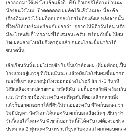
เอาออกมาใช้เท่าไร เอ้อแล้วก็.. พี่รับติวเตอร์ให้ตามบ้านนะ
น้องสนใจไหม” ป๊าดดดดดด ผมคิดไว้แล้วไหมละ นี่ละคือ
เรื่องที่ผมหวังไว้ ผมก็ตอบตกลงโดยไม่ต้องลังเล หลังจากนั้น
พี่วิทก็ให้เบอร์ผมพร้อมกับบอกว่า “อยากให้พี่ติววันไหน หรือ
มีอะไรสงสัยก็โทรถามพี่ได้เสมอนะครับ” พร้อมกับยิ้มให้ผม
ใจผมละลายไหลไปถึงตาตุ่มแล้ว คนอะไรจะยิ้มน่ารักได้
ขนาดนั้น
เลิกเรียนวันนั้น ผมไม่รอช้า รีบขึ้นเข้าห้องผม (ที่ผมพักอยู่เป็น
โรงแรมอยู่แถวๆ ที่เรียนนั่นละ) แล้วหยิบไอโฟนผมขึ้นมากด
เบอร์พี่เขา และกดปุ่มโทรออกอย่างไม่รอรี สัก 4-5 วินาที
ได้ยินเสียงจากปลายสาย “สวัสดีคับ” ผมก็บอกสวัสดี พร้อมกับ
แนะนำตัว ผมชื่อเฟรมครับ คนที่คุยกับพี่ตอนเลิกคลาสอิ้ง
แล้วก็บอกผมอยากให้พี่ติวให้หน่อยอะครับ พี่วิทก็บอกผมว่า
ไม่มีปัญหา นัดวันมาได้เลยครับ ผมก็บอกเสียงสั่นๆ เขินๆ ว่า
วันนี้เลยได้ไหมครับ พี่เขาก็บอกวันนี้ก็ได้ครับ แต่ต้องรอช่วง
ประมาณ 2 ทุ่มนะครับ เพราะมีธุระกับคุณแม่ ผมก็ตอบตกลง