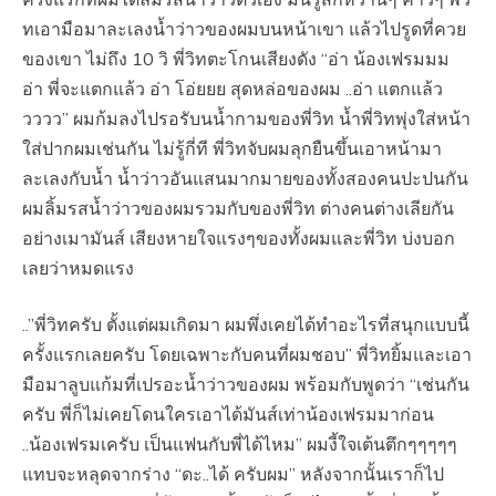
ทเอามือมาละเลงน้ำว่าวของผมบนหน้าเขา แล้วไปรูดที่ควย
ของเขา ไม่ถึง 10 วิ พี่วิทตะโกนเสียงดัง “อ่า น้องเฟรมมม
อ่า พี่จะแตกแล้ว อ่า โอ่ยยย สุดหล่อของผม ..อ่า แตกแล้ว
วววว” ผมก้มลงไปรอรับนน้ำกามของพี่วิท น้ำพี่วิทพุ่งใส่หน้า
ใส่ปากผมเช่นกัน ไม่รู้กี่ที พี่วิทจับผมลุกยืนขึ้นเอาหน้ามา
ละเลงกับน้ำ น้ำว่าวอันแสนมากมายของทั้งสองคนปะปนกัน
ผมลิ้มรสน้ำว่าวของผมรวมกับของพี่วิท ต่างคนต่างเลียกัน
อย่างเมามันส์ เสียงหายใจแรงๆของทั้งผมและพี่วิท บ่งบอก
เลยว่าหมดแรง
..”พี่วิทครับ ตั้งแต่ผมเกิดมา ผมพึ่งเคยได้ทำอะไรที่สนุกแบบนี้
ครั้งแรกเลยครับ โดยเฉพาะกับคนที่ผมชอบ” พี่วิทยิ้มและเอา
มือมาลูบแก้มที่เปรอะน้ำว่าวของผม พร้อมกับพูดว่า “เช่นกัน
ครับ พี่ก็ไม่เคยโดนใครเอาได้มันส์เท่าน้องเฟรมมาก่อน
..น้องเฟรมเครับ เป็นแฟนกับพี่ได้ไหม” ผมงี้ใจเต้นตึกๆๆๆๆๆ
แทบจะหลุดจากร่าง “ดะ..ได้ ครับผม” หลังจากนั้นเราก็ไป