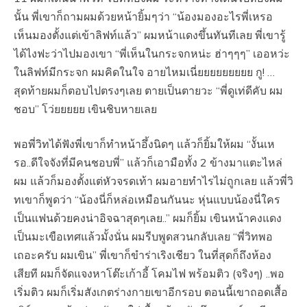
นั้น พี่เขาก็ถามผมด้วยหน้ายิ้มๆว่า “น้องมองอะไรพี่เหรอ
เห็นมองตั้งแต่เข้าลิฟท์แล้ว” ผมหน้าแดงขึ้นทันทีเลย พี่เขารู้
ได้ไงฟะว่าไปมองเขา “พี่เห็นในกระจกหน่ะ ฮ่าๆๆๆ” เออหว่ะ
ในลิฟท์มีกระจก ผมคิดในใจ อายไหมเนี่ยยยยยยยยย กู! …
สุดท้ายผมก็ตอบไปตรงๆเลย ตายเป็นตายวะ “พี่ดูเท่ดีคับ ผม
ชอบ” โว่ยยยยย เขินชิบหายเลย
พอพี่วิทได้ฟังพี่เขาก็ทำหน้าอึ้งนิดๆ แล้วก็ยิ้มให้ผม “งั้นเห
รอ..ดีใจจังที่มีคนชอบพี่” แล้วก็เอามือทั้ง 2 ข้างมาแตะไหล่
ผม แล้วก็มองตั้งแต่หัวจรดเท้า ผมอายทำไรไม่ถูกเลย แล้วพี่วิ
ทเขาก็พูดว่า “น้องนี่ก็หล่อเหมือนกันนะ หุ่นแบบน้องนี่ใคร
เป็นแฟนด้วยคงน่าอิจฉาสุดๆเลย..” ผมก็ยิ้ม เขินหน้าคงแดง
เป็นมะเขือเทศแล้วมั้งนั่น ผมรีบพูดสวนกลับเลย “พี่วิทพอ
เถอะครับ ผมเขิน” พี่เขาก็ขำร่าเริงเชียว ในที่สุดก็ถึงห้อง
เสียที ผมก็จัดแจงหาโต๊ะเก้าอี้ โคมไฟ พร้อมติว (จริงๆ) ..พอ
เริ่มติว ผมก็เริ่มสังเกตร่างกายเขาอีกรอบ ตอนนี้เขาถอดเสื้อ