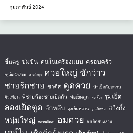
กุมภาพันธ์ 2024
ครอบครัว
ข่มขืน
คนในเครื่องแบบ
ขึ้นครู
ควยใหญ่
ชักว่าว
ครูเย็ดนักเรียน
ควยฝังมุก
ชายรักชาย
ดูดควย
ซาดิส
น้าเย็ดกับหลาน
รุมเย็ด
พี่ชายน้องชายเย็ดกัน
พ่อเย็ดลูก
ผัวเพื่อน
พ่อเลี้ยง
ลองเย็ดตูด
ลักหลับ
สวิงกิ้ง
ลุงเย็ดหลาน
ลูกเย็ดพ่อ
อมควย
หนุ่มใหญ่
อาเย็ดกับหลาน
หลานเย็ดอา
เกย์ไบ
เซ็กส์ครั้งแรก