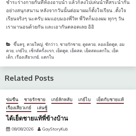
ชำระร่างกายกันที่ห้องอาบน้ำ แล้วก็ลงไปเล่นน้ำที่สระน้ำกัน
อย่างสนุกสนาน หลังจากวันนั้นต่อมาผมก็ตั้งใจเรียน ..ตั้งใจ
เรียนจริงๆ นะครับ ผมแอบมองพี่วิท พี่วิทก็มองผม ทุกๆ วัน
เรามานอนด้วยกัน และเอากันตลอดเลย อิอิ
ขึ้นครู
,
ควยใหญ่
,
ชักว่าว
,
ชายรักชาย
,
ดูดควย
,
ลองเย็ดตูด
,
อม
ควย
,
เกย์ไบ
,
เซ็กส์ครั้งแรก
,
เย็ดตูด
,
เย็ดสด
,
เย็ดสดแตกใน
,
เย็ด
เด็ก
,
เรื่องเสียวเกย์
,
แตกใน
Related Posts
ข่มขืน
ชายรักชาย
เกย์ลักหลับ
เกย์ไบ
เย็ดกับชายแท้
เรื่องเสียวเกย์
เล่นชู้
ได้เย็ดชายแท้พี่ข้างบ้าน
08/08/2026
GayStoryKub