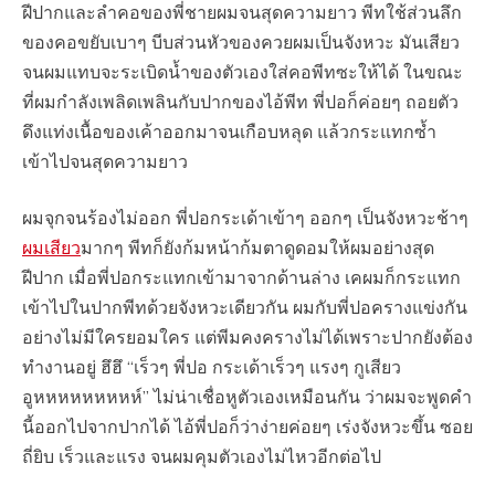
ฝีปากและลำคอของพี่ชายผมจนสุดความยาว พีทใช้ส่วนลึก
ของคอขยับเบาๆ บีบส่วนหัวของควยผมเป็นจังหวะ มันเสียว
จนผมแทบจะระเบิดน้ำของตัวเองใส่คอพีทซะให้ได้ ในขณะ
ที่ผมกำลังเพลิดเพลินกับปากของไอ้พีท พี่ปอก็ค่อยๆ ถอยตัว
ดึงแท่งเนื้อของเค้าออกมาจนเกือบหลุด แล้วกระแทกซ้ำ
เข้าไปจนสุดความยาว
ผมจุกจนร้องไม่ออก พี่ปอกระเด้าเข้าๆ ออกๆ เป็นจังหวะช้าๆ
ผมเสียว
มากๆ พีทก็ยังก้มหน้าก้มตาดูดอมให้ผมอย่างสุด
ฝีปาก เมื่อพี่ปอกระแทกเข้ามาจากด้านล่าง เคผมก็กระแทก
เข้าไปในปากพีทด้วยจังหวะเดียวกัน ผมกับพี่ปอครางแข่งกัน
อย่างไม่มีใครยอมใคร แต่พีมคงครางไม่ได้เพราะปากยังต้อง
ทำงานอยู่ ฮึฮึ “เร็วๆ พี่ปอ กระเด้าเร็วๆ แรงๆ กูเสียว
อูหหหหหหหหห์” ไม่น่าเชื่อหูตัวเองเหมือนกัน ว่าผมจะพูดคำ
นี้ออกไปจากปากได้ ไอ้พี่ปอก็ว่าง่ายค่อยๆ เร่งจังหวะขึ้น ซอย
ถี่ยิบ เร็วและแรง จนผมคุมตัวเองไม่ไหวอีกต่อไป