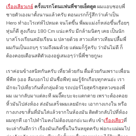
เรื่องเสียวเกย์
ครั้งแรกโดนแฟนพี่ชายเย็ดตูด
ผมแอบชอบพี่
ชายตัวเองมาตั้งนานแล้วครับ ตอนแรกก็รู้สึกว่าเค้าเป็น
Hero ทำอะไรเท่ห์ไปหมด จนโตขึ้น พี่ผมแม่งก็หล่อขึ้นเรื่อยๆ
หุ่นก็ดี สูงเกือบ 180 Cm แน่ะครับ มีกล้ามนิดๆ เคย เป็นนัก
บาสโรงเรียนสมัยเรียน ม.ปลายด้วย สาวแท้สาวเทียมปลื้มพี่
ผมกันเป็นแถบๆ รวมถึงผมด้วย แต่ผมก็รู้ครับ ว่ามันไม่ดี ก็
ต้องคอยเตือนสติตัวเองอยู่เสมอๆว่านี่พี่ชายกูนะ
เราค่อนข้างสนิทกันครับ เที่ยวด้วยกัน ดื่มด้วยกันเพราะเพื่อน
พี่พีท (เออ ลืมบอกไป มันชื่อพีท) ผมรู้จักเกือบทุกคนอ่ะ เรา
มักจะไปเที่ยวกันทั้งกลุ่มด้วย รถเปอร์โยสุดรักสุดหวงของพี่
ผม เมากลับมาแต่ละที ผมงี๊ตะบะจะแตกตาย เพราะต้องคอย
หิ้วมันไปส่งห้อง ส่งมันเสร็จผมเลยมักจะ เอากางเกงใน หรือ
กางเกงขาสั้นที่มันใส่แล้วจากในห้องมัน ติดตัวกลับไปที่ห้อง
ผมทุกที เอาไปทำไมคงไม่ต้องบอกอ่ะนะคับ เข้า
เรื่องเสียว
ที่
จะเล่ากันดีกว่า เรื่องมันเกิดขึ้นในวันหยุดครับ พ่อกะแม่ผมไป