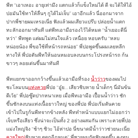
พีท “เอาเหอะ อายุเท่ามึง แตกแล้วก็แข็งใหม่ได้ ดี จะได้ให้ไอ้
ปอมันใช้ทาให้ลื่นๆ กูได้ไม่เจ็บ” เอาอีกแล้ว นี่ออกมาจาก
ปากพี่ชายผมเหรอเนี่ย ฟังแล้วผมเสียวแปร๊บ ปล่อยน้ำแตก
ทะลักออกมาทันที แต่พีทเอามือรองไว้ได้หมด “น้ำเยอะดีนี่
หว่า” พีทพูด แต่ผมไม่สนใจแล้ว เหนื่อย หอบครับ “หลบ
หน่อยน้อง พี่ขอใช้ที่หน้ารถหน่อย” พี่ปอพูดขึ้นผมเลยหลีก
ทางให้ พี่ปอดันพีทให้นอนหมอบลงบนกระโปรงหน้ารถ ก้น
ขาวๆ ลอยเด่นขึ้นมาทันที
พีทแยกขาออกกว้างขึ้นแล้วเอามือที่รอง
น้ำว่าว
ของผมไป
ชะโลมบน
แท่งควย
พี่ปอ “อู๋ย… เสียวชิบหาย น้ำเด็กๆ นี่มันข้น
ดีเว้ย” พี่ปอซู๊ดปากหนาเหย เมื่อพีทเอามือ เปื้อนน้ำว่าว ชัก
ขึ้นชักลงบนแท่งเนื้อยาวใหญ่ ของพี่ปอ พี่ปอเริ่มดันควย
เข้าไปในรูก้นพีทจากข้างหลัง พีททำหน้าแบบแยกไม่ออกว่า
เจ็บหรือเสียว ซึ่งน่าจะเป็นทั้ง 2 อย่างผสมกัน เพราะควยพี่ปอ
แม่งใหญ่จิง “ช้าๆ ซิวะ ไอ้ห่าปอ นี่ขนาดมีน้ำว่าวช่วยนะเนี่ย
ควยใหญ่
ชิบหาย ตูดกูฉีกหมด” พี่ชายผมกัดฟันพูดขึ้น คงทน