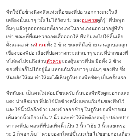
พีทใช้มือข้างนึงคลึงแท่งเนื้อของพี่ปอ นอกกางเกงในสี
เหลืองนั้นเบาๆ “มั๊ง ไม่ได้วัดหว่ะ ลอง
อมควย
ดูก็รู้” พี่ปอพูด
ยิ้มๆ แล้วรูดออกหมดทั้งกางเกงในกางเกงนอก มาอยู่ทีหัว
เข่า ขณะที่พี่ผมช่วยถอดเสื้อออกให้ พีทก้มลงไปใช้ลิ้นเลีย
ตั้งแต่คอ ผ่าน
หัวนม
ทั้ง 2 ข้าง ขณะที่มือซ้าย เล่นลูกบอลลูก
เขื่องของพี่ปอ เสียงพี่ปอครางกระเส่าเบาๆ ขณะที่ปากของพี
ทไล่ลงไปจนถึงส่วน
หัวควย
ของดุ้นยาวพี่ปอ มือทั้ง 2 ข้าง
ของพี่ปอก็ไม่ได้อยู่นิ่ง แหกแก้มก้นขาวๆ แน่นๆ ของพีท ซึ่ง
หันหลังให้ผม ทำให้ผมได้เห็นรูก้นของพีทชัดๆ เป็นครั้งแรก
พีทกับผม เป็นคนไม่ค่อยมีขนครับ ก้นของพีทจึงดูสะอาดและ
แดง น่าเลียมาก พี่ปอใช้มือข้างหนึ่งแหกแก้มก้นของพีทไว้
และใช้นิ้วมืออีกข้าง แทงเข้าออกช้าๆ ในรูก้นของพี่ชายผม
เพิ่มจากนิ้วเดียว เป็น 2 นิ้ว และทำให้พีทต้องสะดุ้ง ปล่อยปาก
จากเคพี่ปอ ตอนที่พี่ปอเพิ่มนิ้วเป็น 3 นิ้ว “เฮ้ย 3 นิ้วเลยเหรอ
วะ 2 ก็พอกูเจ็บ” “ควยของกูใหญ่ขึ้นนะเว้ย ไม่ขยายก่อนเดี๋ยว