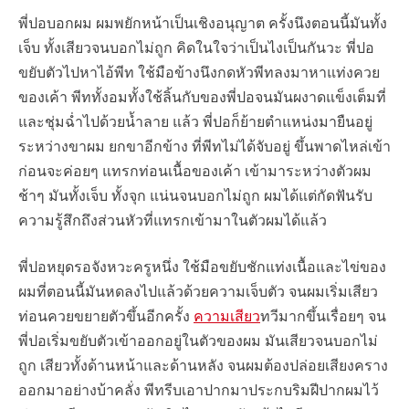
พี่ปอบอกผม ผมพยักหน้าเป็นเชิงอนุญาต ครั้งนึงตอนนี้มันทั้ง
เจ็บ ทั้งเสียวจนบอกไม่ถูก คิดในใจว่าเป็นไงเป็นกันวะ พี่ปอ
ขยับตัวไปหาไอ้พีท ใช้มือข้างนึงกดหัวพีทลงมาหาแท่งควย
ของเค้า พีททั้งอมทั้งใช้ลิ้นกับของพี่ปอจนมันผงาดแข็งเต็มที่
และชุ่มฉ่ำไปด้วยน้ำลาย แล้ว พี่ปอก็ย้ายตำแหน่งมายืนอยู่
ระหว่างขาผม ยกขาอีกข้าง ที่พีทไม่ได้จับอยู่ ขึ้นพาดไหล่เข้า
ก่อนจะค่อยๆ แทรกท่อนเนื้อของเค้า เข้ามาระหว่างตัวผม
ช้าๆ มันทั้งเจ็บ ทั้งจุก แน่นจนบอกไม่ถูก ผมได้แต่กัดฟันรับ
ความรู้สึกถึงส่วนหัวที่แทรกเข้ามาในตัวผมได้แล้ว
พี่ปอหยุดรอจังหวะครูหนึ่ง ใช้มือขยับชักแท่งเนื้อและไข่ของ
ผมที่ตอนนี้มันหดลงไปแล้วด้วยความเจ็บตัว จนผมเริ่มเสียว
ท่อนควยขยายตัวขึ้นอีกครั้ง
ความเสียว
ทวีมากขึ้นเรื่อยๆ จน
พี่ปอเริ่มขยับตัวเข้าออกอยู่ในตัวของผม มันเสียวจนบอกไม่
ถูก เสียวทั้งด้านหน้าและด้านหลัง จนผมต้องปล่อยเสียงคราง
ออกมาอย่างบ้าคลั่ง พีทรีบเอาปากมาประกบริมฝีปากผมไว้