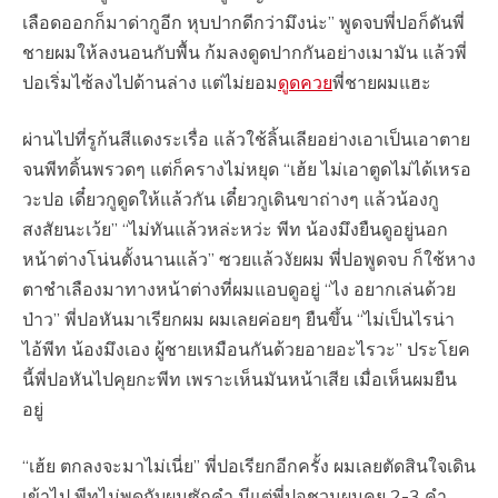
เลือดออกก็มาด่ากูอีก หุบปากดีกว่ามึงน่ะ” พูดจบพี่ปอก็ดันพี่
ชายผมให้ลงนอนกับพื้น ก้มลงดูดปากกันอย่างเมามัน แล้วพี่
ปอเริ่มไซ้ลงไปด้านล่าง แต่ไม่ยอม
ดูดควย
พี่ชายผมแฮะ
ผ่านไปที่รูก้นสีแดงระเรื่อ แล้วใช้ลิ้นเลียอย่างเอาเป็นเอาตาย
จนพีทดิ้นพรวดๆ แต่ก็ครางไม่หยุด “เฮ้ย ไม่เอาตูดไม่ได้เหรอ
วะปอ เดี๋ยวกูดูดให้แล้วกัน เดี๋ยวกูเดินขาถ่างๆ แล้วน้องกู
สงสัยนะเว้ย” “ไม่ทันแล้วหล่ะหว่ะ พีท น้องมึงยืนดูอยู่นอก
หน้าต่างโน่นตั้งนานแล้ว” ซวยแล้วงัยผม พี่ปอพูดจบ ก็ใช้หาง
ตาชำเลืองมาทางหน้าต่างที่ผมแอบดูอยู่ “ไง อยากเล่นด้วย
ป่าว” พี่ปอหันมาเรียกผม ผมเลยค่อยๆ ยืนขึ้น “ไม่เป็นไรน่า
ไอ้พีท น้องมึงเอง ผู้ชายเหมือนกันด้วยอายอะไรวะ” ประโยค
นี้พี่ปอหันไปคุยกะพีท เพราะเห็นมันหน้าเสีย เมื่อเห็นผมยืน
อยู่
“เฮ้ย ตกลงจะมาไม่เนี่ย” พี่ปอเรียกอีกครั้ง ผมเลยตัดสินใจเดิน
เข้าไป พีทไม่พูดกับผมซักคำ มีแต่พี่ปอชวนผมคุย 2-3 คำ