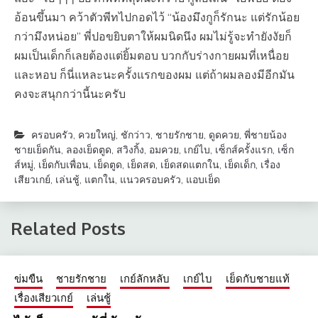
อ้อนขึ้นมา คว้าตัวพีทไปกอดไว้ “น้องมึงกูก็รักนะ แต่รักน้อย
กว่ามึงหน่อย” พี่ปอขยิบตาให้ผมนิดนึง ผมไม่รู้จะทำยังงัยก็
ผมเป็นเด็กก็เลยต้องแต่ยิ้มตอบ บวกกับร่างกายผมที่เหนื่อย
และหอบ ก็นี่แหละนะครั้งแรกของผม แต่ถ้าผมลองมีอีกมัน
คงจะสนุกกว่านี้นะครับ
ครอบครัว
,
ควยใหญ่
,
ชักว่าว
,
ชายรักชาย
,
ดูดควย
,
พี่ชายน้อง
ชายเย็ดกัน
,
ลองเย็ดตูด
,
สวิงกิ้ง
,
อมควย
,
เกย์ไบ
,
เซ็กส์ครั้งแรก
,
เซ็ก
ส์หมู่
,
เย็ดกับเพื่อน
,
เย็ดตูด
,
เย็ดสด
,
เย็ดสดแตกใน
,
เย็ดเด็ก
,
เรื่อง
เสียวเกย์
,
เล่นชู้
,
แตกใน
,
แนวครอบครัว
,
แอบเย็ด
Related Posts
ข่มขืน
ชายรักชาย
เกย์ลักหลับ
เกย์ไบ
เย็ดกับชายแท้
เรื่องเสียวเกย์
เล่นชู้