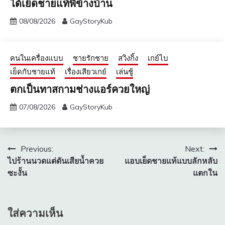
ได้เย็ดชายแท้พี่ข้างบ้าน
08/08/2026
GayStoryKub
คนในเครื่องแบบ
ชายรักชาย
สวิงกิ้ง
เกย์ไบ
เย็ดกับชายแท้
เรื่องเสียวเกย์
เล่นชู้
ตกเป็นทาสกามช่างแอร์ควยใหญ่
07/08/2026
GayStoryKub
แนะแนว
Previous:
Next:
ไปร้านนวดแต่ดันเสียน้ำควย
แอบเย็ดชายแท้แบบลักหลับ
เรื่อง
ซะงั้น
แตกใน
ใส่ความเห็น