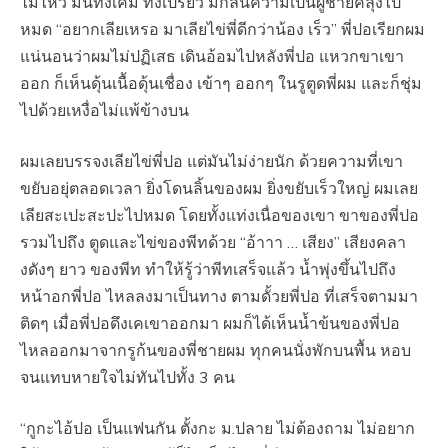
ไม่ไหว มันทั้งเค็ม ทั้งเปรี้ยว มีกลิ่นความเป็นผู้ชายคลุ้งไป
หมด “อยากเลียเหรอ มาเลียไข่พี่ดีกว่าน้อง เร็ว” พี่ปอเรียกผม
แน่นอนว่าผมไม่ปฏิเสธ เดินอ้อมไปหลังพี่ปอ แหวกขาเขา
ออก ก็เห็นดุ้นเนื้อดุ้นเชื่อง เข้าๆ ออกๆ ในรูตูดพี่ผม และก็ชุ่ม
ไปด้วยเหงื่อไม่แพ้ข้างบน
ผมเลยบรรจงเลียไข่พี่ปอ แต่มันไม่ง่ายนัก ด้วยความที่เขา
ขยับอยุ่ตลอดเวลา ยิ่งโดนลิ้นของผม ยิ่งขยับเร็วใหญ่ ผมเลย
เลียสะเปะสะปะไปหมด โดยทั้งแท่งเนื่อของเขา ขาของพี่ปอ
รวมไปถึง ตูดและไข่ของพีทด้วย “อ้าาา … เสียง” เสียงคลา
งดังๆ ยาว ของพีท ทำให้รู้ว่าพีทเสร็จแล้ว น้ำพุ่งขึ้นไปถึง
หน้าอกพี่ปอ ไหลลงมาเป็นทาง ตามดั้วยพี่ปอ ที่เสร็จตามมา
ติดๆ เมื่อพี่ปอดึงเคเขาออกมา ผมก็ได้เห็นน้ำข้นของพี่ปอ
ไหลออกมาจากรูก้นของพี่ชายผม ทุกคนนั่งพักบนพื้น หอบ
จนแทบหายใจไม่ทันไปทั้ง 3 คน
“กูกะไอ้ปอ เป็นแฟนกัน ตั้งกะ ม.ปลาย ไม่ต้องถาม ไม่อยาก