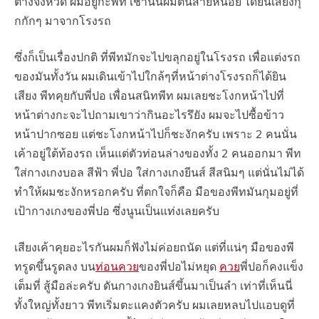
ต่างจังหวัด ผมอยู่กะพีท เช้านั้นผมตื่นสายหน่อย ได้ยินเสียงกุ
กกักๆ มาจากโรงรถ
ซึ่งก็เป็นเรื่องปกติ ที่พีทมักจะไปขลุกอยู่ในโรงรถ เพื่อแต่งรถ
ของมันทั้งวัน ผมเดินเข้าไปใกล้ๆที่หน้าต่างโรงรถก็ได้ยิน
เสียง พีทคุยกับพี่ปอ เพื่อนสนิทพีท ผมเลยชะโงกหน้าไปที่
หน้าต่างกะจะไปถามเขาว่ากินอะไรรึยัง ผมจะไปซื้อข้าว
หน้าปากซอย แต่ชะโงกหน้าไปก็ชะงักครับ เพราะ 2 คนนั่น
เค้าอยู่ใต้ท้องรถ เห็นแต่ตัวท่อนล่างของทั้ง 2 คนออกมา พีท
ใส่กางเกงบอล สีฟ้า พี่ปอ ใส่กางเกงยีนส์ สีสนิมๆ แต่นั่นไม่ได้
ทำให้ผมชะงักหรอกครับ ที่ตกใจก็คือ มือของพีทมันกุมอยู่ที่
เป้ากางเกงของพี่ปอ ซึ่งนูนเป็นแท่งเลยครับ
เสียงเค้าคุยอะไรกันผมก็ฟังไม่ค่อยถนัด แต่ที่แน่ๆ มือของพี
ทรูดขึ้นรูดลง บน
ท่อนควย
ของพี่ปอไม่หยุด
ควย
พี่ปอก็คงแข็ง
เต็มที่ สู้มือล่ะครับ ดันกางเกงยินส์ขึ้นมาเป็นลำ เท่าที่เห็นนี่
ทั้งใหญ่ทั้งยาว พีทเริ่มตะแคงตัวครับ ผมเลยหลบไปแอบดูที่