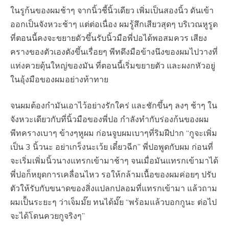
ในรูก้นของผมช้าๆ จากนิ้วชี้นิ้วเดียว เพิ่มเป็นสองนิ้ว ดันเข้า
ออกเป็นจังหวะช้าๆ แต่ต่อเนื่อง ผมรู้สึกเสียวสุดๆ บริเวณหูรูด
ที่ตอนนี้คงจะขยายดัวขึ้นรับนิ้วมือพี่ปอได้พอสมควร เสียง
ครางของตัวเองดังขึ้นเรื่อยๆ พีทดึงมือข้างนึงของผมไปวางที่
แท่งควยดุ้นใหญ่ของมัน ที่ตอนนี้เริ่มขยายตัว และผงกหัวอยู่
ในอุ้งมือของผมอย่างท้าทาย
จนผมต้องกำมันเอาไว้อย่างรักใคร่ และชักขึ้นๆ ลงๆ ช้าๆ ใน
จังหวะเดียวกับที่นิ้วมือของพี่ปอ กำลังทำกับร่องก้นของผม
พีทครางเบาๆ ข้างๆหูผม ก่อนจูบผมเบาๆที่ริมฝีปาก “กูจะเพิ่ม
เป็น 3 นิ้วนะ อย่าเกร็งนะเว้ย เดี๋ยวฉีก” พี่ปอพูดกับผม ก่อนที่
จะเริ่มเพิ่มนิ้วนางแทรกเข้ามาช้าๆ จนเมื่อมันแทรกเข้ามาได้
พี่ปอก็หยุดการเคลื่อนไหว รอให้กล้ามเนื้อของผมค่อยๆ ปรับ
ตัวให้รับกับขนาดของสิ่งแปลกปลอมที่แทรกเข้ามา แล้วถาม
ผมเป็้นระยะๆ ว่าเจ็มมั๊ย ทนได้มั๊ย “พร้อมแล้วบอกกูนะ ต่อไป
จะได้โดนควยกูจริงๆ”