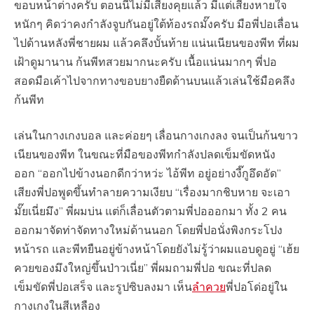
ขอบหน้าต่างครับ ตอนนี้ไม่มีเสียงคุยแล้ว มีแต่เสียงหายใจ
หนักๆ คิดว่าคงกำลังจูบกันอยู่ใต้ท้องรถมั๊งครับ มือพี่ปอเลื่อน
ไปด้านหลังพี่ชายผม แล้วคลึงบั้นท้าย แน่นเนียนของพีท ที่ผม
เฝ้าดูมานาน ก้นพีทสวยมากนะครับ เนื้อแน่นมากๆ พี่ปอ
สอดมือเค้าไปจากทางขอบยางยืดด้านบนแล้วเล่นใช้มือคลึง
ก้นพีท
เล่นในกางเกงบอล และค่อยๆ เลื่อนกางเกงลง จนเป็นก้นขาว
เนียนของพีท ในขณะที่มือของพีทกำลังปลดเข็มขัดหนัง
ออก “ออกไปข้างนอกดีกว่าหว่ะ ไอ้พีท อยู่อย่างงี๊กูอึดอัด”
เสียงพี่ปอพูดขึ้นทำลายความเงียบ “เรื่องมากชิบหาย จะเอา
มั๊ยเนี่ยมึง” พี่ผมบ่น แต่ก็เลื่อนตัวตามพี่ปอออกมา ทั้ง 2 คน
ออกมาจัดท่าจัดทางใหม่ด้านนอก โดยพี่ปอนั่งพิงกระโปง
หน้ารถ และพีทยืนอยู่ข้างหน้าโดยยังไม่รู้ว่าผมแอบดูอยู่ “เฮ้ย
ควยของมึงใหญ่ขึ้นป่าวเนี่ย” พี่ผมถามพี่ปอ ขณะที่ปลด
เข็มขัดพี่ปอเสร็จ และรูปซิบลงมา เห็น
ลำควย
พี่ปอโด่อยู่ใน
กางเกงในสีเหลือง