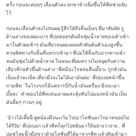
ครั้ง ก่อนจะค่อยๆ เลื่อนตัวลง ยกขาข้างนึงขึ้นให้พีทช่วยจับ
ไว้
ก่อนจะเลื่อนตัวลงไปจนผมรู้สึกได้ถึงลิ้นเย็นๆ ที่มาสัมผัส รู
ด้านล่างของผมเบาๆ พี่ปอค่อยๆดันลิ่นชุ่มน้ำลายของเค้าเข้า
มาในตัวผมช้าๆ มันเสียวจนผมเผลอตัวดันด้นตัวเองสูงขึ้น
สวนทิศทางกับลิ้นที่แทรกเข้ามา พี่ปอใช้ลิ้นกับปากทางเข้า
จนมันชุ่มไปด้วยน้ำลาย ในขณะที่ผมครางไม่หยุดกับความ
เสียวที่ก่อตัวขึ้นด้านล่าง “พีทมีอะไรหล่อลื่นมั๊ยวะ กูกลัวมัน
เจ็บแล้วจะเข็ด เดี่ยวมึงจะไม่ได้เอามันต่อ” พี่ปอเงยหน้าขึ้น
ถามพีท “ในโรงรถก็มีแต่จารบีกับน้ำมันเครื่อง มึงจะเอา
มั๊ยล่ะ” คำตอบไอ้พีทเล่นเอาผมสะดุ้งหันไปมองหน้ามัน เป็น
มันยิ้มๆ กวนๆ อยู่
“อ้าวไอ้เหี้ยนี่ ตูดน้องมึงนะเว้ย ไปเอาโลชั่นอะไรมาหน่อยไม่
ได้รึงัย” พี่ปอบอก แล้วพีทก็ลุกไปหยิบมาให้อย่างว่าง่าย .. พี่
ปอชโลมนิ้วมือขวาด้วยโลชั่นที่ได้มาจากพีท แล้วดันเข้ามา