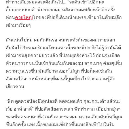
ท่าทางเสียงผมคงจะดังเกินไป… “จะดันเข้าไปอีกนะ
อื๊บบบบบบบบส์” พี่ปอบอกผม หลังจากผมพยักหน้าอีกครั้ง
ท่อน
ควยใหญ่
โตของพี่ปอก็เดินหน้าแทรกเข้ามาในตัวผมลึก
เข้ามาเรื่อยๆ
มันแน่นไปหม ผมกัดฟันรอ จนกระทั่งก้นของผมภายนอก
สัมผัสได้กับขนบริเวณโคนแท่งเนื้อของพี่ปอ จึงได้รู้ว่ามันได้
เข้ามาจนสุดความยาวแล้ว พี่ปอหยุดจังหวะไว้ ก่อนจะเบียด
หัวหน่าวรกขนนั่นเข้ากับแก้มก้นของผม จากเบาๆ ค่อยๆเพิ่ม
ความรุนแรงขึ้น มันเสียวจนบอกไม่ถูก พี่ปอก็คงเช่นกัน
สังเกตได้จากหน้าหล่อๆที่ตอนนี้บูดเบี้ยวไปด้วยความรู้สึก
เสียวซ่าน
“พีท ดูดควยน้องมึงหน่อยดิ่ หดหมดแล้ว กูจะกระเด้าแล้วนะ
เว้ย อาห์ อาห์” พี่ปอสั่งเสียงกระเส่า พีททำตาม เมื่อปากอุ่นๆ
ของพีทครอบมาที่ส่วนหัวควยของผม ความเสียวมันก็ทวีคูณ
ขึ้นอีกครั้ง แท่งเนื้อของผมแข็งตัวขึ้นแทงลึกเข้าไปในริม