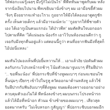
ให้พ่อกะแม่รู้เฉยๆ มึงรู้ก็ไม่เป็นไร” พี่พีทหันมาพูดกับผม หลัง
จากนั่งเงียบไปนาน พีทเขยิบมานั่งข้างๆ ผม เอามือขยี้หัวผม
“จิงๆ มึงอยากจะทำอะไรวะ กูอยากให้มึงได้ลองเอาตูดกูซัก
ครั้ง เห็นควยเด็กๆ แล้วมีอารมณ์หว่ะ” “กูอยากให้พี่ชายตัว
เอง ได้เอากูเป็นคนแรกอ่ะ ได้ป่าวพีท” ผมตัดสินใจบอกออก
ไปตามที่คิด “ได้แน่นอน น้องรัก เอาไว้บนห้องนอนดีกว่า กู
เจอกับมึงทุกคืนอยู่แล้ว แต่ตอนนี้กูว่า คนที่อยากฟันมึงที่สุดก็
ไอ้ปอนี่แหละ”
ผมหันไปมองเห็นพี่ปอยิ้มหวานให้ … เอาแล้วงัย ปอดันตัวผม
ลงกับกระโปรงหน้ารถช้าๆ โน้มตัวลงมาจูบเบาๆ ที่ริมฝีปาก
“… ขอพี่นะน้อง” พี่ปอกระซิบที่ข้างหูผมเบาๆ ก่อนจะชอนไช
ลิ้นนุ่มๆ เปียกๆ เข้าไปในรูหู ตวัดออกมาด้านหลังหู แล้วใช้
ริมฝีปากกับฟันงับเบาๆที่ติ่งหูผม จนผมต้องครางออกมาอย่าง
ควบคุมตัวเองไม่ได้ พีทนั่งลงข้างๆ ผมบนกระโปรงหน้ารถ
แล้วไล้มือที่หน้าอก หัวนม ข้างซ้ายของผมเบาๆ .. เสียวสุด
ยอดมากครับ “ไม่เจ็บหรอก กูสัญญา” พี่ปอกระซิบบอกผมอีก