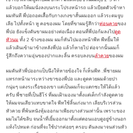
แล้วบอกให้ผมนั่งลงบนกระโปรงหน้ารถ แล้วเบียดตัวเข้าหา
ผมทันที พี่ปอถอดเสื้อกับกางเกงขาสั้นผมออก แล้วระดมจูบ
เลีย ไปทั้งหน้า หู คอของผม โดยที่ขาผมรู้สึกว่า
ท่อนควย
ของ
พี่ปอ ยังแข็งดันขาผมอย่างต่อเนื่อง ตอนที่พี่ปอก้มลงไป
ดูด
หัวนม
ทั้ง 2 ข้างของผม ผมก็หันไปมองหน้าพีท พีทยิ้มให้
แล้วเดินเข้ามาข้างหลังพี่ปอ แล้วก็หายไป ต่อจากนั้นผมก็
รู้สึกถึงความอุ่นของปากและลิ้น ครอบลงบน
ลำควย
ของผม
ผมดันหัวพี่ปออกแป็บนึงให้หายข้องใจ ก็เห็นพีท ..พี่ชายผม
แทรกหน้ามาระหว่างขาของพี่ปอ และดูดควยผมด้วยปา
กนุ่มๆ แดงระเรื่อของเขา แค่เป็นผมก็จะแตกซะให้ได้แล้ว
ครับ พี่ชายที่เป็นฮีโร่ ที่ผมเฝ้ามองมาตั้งแต่เด็กกำลังดูดควย
ให้ผมจนเสียวแทบขาดใจ พีทใช้ลิ้นเก่งมาก เลียบริเวรส่วน
หัวควย ที่พ้นหนังหุ้มออกมาเพียงบางส่วนเท่านั้น เพราะของ
ผมไม่ได้ขลิบ จนน้ำที่เยิ้มออกมาตั้งแต่ตอนแอบดูอยู่ข้างนอก
แห้งไปหมด ก่อนที่จะใช้ปากค่อยๆ ครอบ ดันลงมาจนส่วนหัว