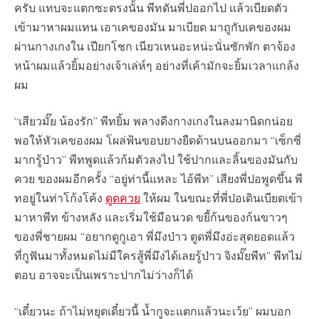
ครับ แทบจะแตกซะตรงนั้น พีทดันพี่ปออกไป แล้วเบียดตัว
เข้ามาหาผมแทน เอาเคของมัน มาเบียด มาถูกับเคของผม
ผ่านกางเกงใน เปียกโชก เนียวเหนอะหน่ะนั่นซักพัก ตาจ้อง
หน้าผมแล้วยิ้มอย่างเจ้าเล่ห์ๆ อย่างที่เค้ามักจะยิ้มเวลาแกล้ง
ผม
“เสียวมั๊ย น้องรัก” พีทยิ้ม พลางดีงกางเกงในลงมานิดกน่อย
พอให้หัวเคของผม โผล่ฟ้นขอบยางยืดด้านบนออกมา “เซ็กซี่
มากรู้ป่าว” พีทพูดแล้วก้มตัวลงไป ใช้ปากและลิ้นของมันกับ
ควย ของผมอีกครั้ง “อยู่ท่านี้แหละ ไอ้พีท” เสียงพี่ปอพูดขึ้น พี
ทอยู่ในท่าโก้งโค้ง
ดูดควย
ให้ผม ในขณะที่พี่ปอเดินเบียดเข้า
มาหาพีท ข้างหลัง และเริ่มใช้มือนวด ขยี้ก้นของก้นขาวๆ
ของพี่ชายผม “อยากดูกูเอา พี่มึงป่าว ตูดพี่มึงอ่ะสุดยอดแล้ว
ที่กูฟันมาทั้งหมดไม่มีใครสู้พี่มึงได้เลยรู้ป่าว จิงมั๊ยพีท” พีทไม่
ตอบ อาจจะเป็นเพราะปากไม่ว่างก็ได้
“เดี๋ยวนะ ถ้าไม่หยุดเดี๋ยวนี้ น้ำกูจะแตกแล้วนะเว้ย” ผมบอก