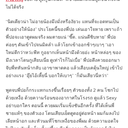
ไม่ได้จริง
“นิดเดียวน่า ไม่อายน้องมึงมั่งหรืองัยวะ แทนที่จะอดทนเป็น
ตัวอย่างให้น้อง” ประโยคนี้ของพี่ปอ เล่นเอาใจหาย เพราะถ้า
พี่ปอจะเอาตูดผมจริง ผมตายแน่ “ซี๊ด.. แน่นดีชิบหาย” พี่ปอ
ค่อยๆ ดันเข้าไปจนมิดลำ แล้วโยกเข้าออกช้าๆเบาๆ “เอา
ใหม่ดีกว่าหว่ะพีท กูอยากเห็นหน้ามึงด้วยอ่ะ หน้าหล่อๆ ของ
มึงเวลาโดนกูเสียบเนี่ย ดูเท่าไรก็ไม่เบื่อ” พี่ปอดึงควยออกมา
จับพี่ทหันหน้ากลับ เอาขาพาดคอ แล้วเสือบเคดุ้นใหญ่ เข้าไป
อย่างแรง “อุ๊ยไอ้เหี้ยนี่ บอกให้เบาๆ” “ก็มันเสียวนี่หว่า”
พูดจบพี่ปอก็กระแทกแรงขึ้นเรื่อยๆ ตัวของทั้ง 2 คน โชกไป
ด้วยเหงื่อ ด้วยความร้อนของอากาศในโรงรถ ดูแล้ว Sexy
อย่าบอกใคร ตอนนี้ ควยผมเริ่มแข็งชันอีกครั้ง ที่ได้เห็นพี่
ชายแท้ๆ ของตัวเอง โดนเสียบเย็ดตูดอยู่ต่อหน้า ผมก้มลงไป
เลียหน้าอก และหัวนมที่โชกเหงื่อของพี่ผม ด้วยความอดใจ