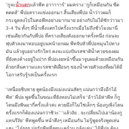
“กูจะ
น้ำแตก
แล้วพีท อาาาาาร์” ผมคราง “กูก็เหมือนกัน ซีด
ดดดส์” พี่ปอครางแข่งออกมา สิ้นเสียงพี่ปอ น้ำว่าวผมก็
กระฉูดลงไปในคอพีทอย่างมากมาย อย่างกับไม่ได้ชักว่าวมา
3-4 วัน ทั้งๆ ที่น้ำเพื่งแตกไปครั้งแรกเมื่อไม่ถึงชั่วโมงมานี่
เช่นเดียวกันกับพี่ปอ ที่ครางเสียงดังออกมาครั้งหนึ่ง ก่อนจะ
ฟุบตัวลงมาหอบอยู่บนหน้าอกผม พีทจับหัวพี่ปอหมุนไปทาง
มัน แล้วจูบอย่างรักใคร่ คงจะแบ่งปันรสชาติน้ำควยของผม
ที่ยังคงค้างอยู่ในปาก พี่ปอเงยหน้าขึ้นมาจูบผมด้วยเหมือนกัน
ด้วยกลิ่นความและรสชาติเฝื่อนๆ ของน้ำควยตัวเองที่ผมได้มี
โอกาสรับรู้รสเป็นครั้งแรก
“เหนื่อยชิบหาย ตูดน้องมึงแม่งแน่นสัดๆ แน่นกว่ามึงอีกไอ้
พีท” พี่ปอ พูดขึ้นในขณะที่ยังหอบไม่เสร็จ “อ้าวไอ้ห่าพีท ก็กู
โดนมึงฟันมากี่ครั้งแล้วล่ะ ควยมึงก็ไม่ใช่เล็กๆ น้องกูเพิ่งโดน
ครั้งแรกก็ต้องแน่นกว่าซิวะ” “แล้วงัย .. จะเปลี่ยนไปเอาน้องกู
แทนรึงัย” พีทพูดขึ้น หน้าตึงๆ เหมือนกัน ไม่รู้พูดจริงพูดเล่น
แฮะ “โอ๋ๆๆๆ ปอรักพีทที่สุดนะคร้าบ กูล้อเล่น” ไอ้พี่ปอ ต้อง