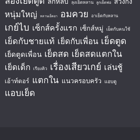
ลองเย็ดตูด
ลักหลับ
สวิงกิ้ง
ลุงเย็ดหลาน
ลูกเย็ดพ่อ
อมควย
หนุ่มใหญ่
อาเย็ดกับหลาน
หลานเย็ดอา
เกย์ไบ
เซ็กส์ครั้งแรก
เซ็กส์หมู่
เย็ดกับคนใช้
เย็ดตูด
เย็ดกับชายแท้
เย็ดกับเพื่อน
เย็ดสด
เย็ดสดแตกใน
เย็ดตูดเพื่อน
เรื่องเสียวเกย์
เย็ดเด็ก
เล่นชู้
เรียงคิว
แตกใน
แนวครอบครัว
เอ้าท์ดอร์
แอบดู
แอบเย็ด