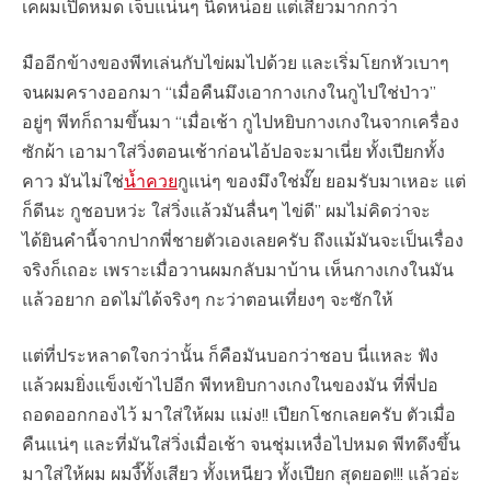
เคผมเปิดหมด เจ็บแน่นๆ นิดหน่อย แต่เสียวมากกว่า
มืออีกข้างของพีทเล่นกับไข่ผมไปด้วย และเริ่มโยกหัวเบาๆ
จนผมครางออกมา “เมื่อคืนมึงเอากางเกงในกูไปใช่ป่าว”
อยู่ๆ พีทก็ถามขึ้นมา “เมื่อเช้า กูไปหยิบกางเกงในจากเครื่อง
ซักผ้า เอามาใส่วิ่งตอนเช้าก่อนไอ้ปอจะมาเนี่ย ทั้งเปียกทั้ง
คาว มันไม่ใช่
น้ำควย
กูแน่ๆ ของมึงใช่มั๊ย ยอมรับมาเหอะ แต่
ก็ดีนะ กูชอบหว่ะ ใส่วิ่งแล้วมันลื่นๆ ไข่ดี” ผมไม่คิดว่าจะ
ได้ยินคำนี้จากปากพี่ชายตัวเองเลยครับ ถึงแม้มันจะเป็นเรื่อง
จริงก็เถอะ เพราะเมื่อวานผมกลับมาบ้าน เห็นกางเกงในมัน
แล้วอยาก อดไม่ได้จริงๆ กะว่าตอนเที่ยงๆ จะซักให้
แต่ที่ประหลาดใจกว่านั้น ก็คือมันบอกว่าชอบ นี่แหละ ฟัง
แล้วผมยิ่งแข็งเข้าไปอีก พีทหยิบกางเกงในของมัน ที่พี่ปอ
ถอดออกกองไว้ มาใส่ให้ผม แม่ง!! เปียกโชกเลยครับ ตัวเมื่อ
คืนแน่ๆ และที่มันใส่วิ่งเมื่อเช้า จนชุ่มเหงื่อไปหมด พีทดึงขึ้น
มาใส่ให้ผม ผมงี๊ทั้งเสียว ทั้งเหนียว ทั้งเปียก สุดยอด!!! แล้วอ่ะ