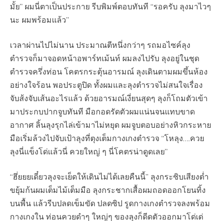
มั้ย” ผมนี่ตาเป็นประกาย รีบพิมพ์ตอบทันที “รอครับ ลุงมาไวๆ
นะ ผมพร้อมแล้ว”
เวลาผ่านไปไม่นาน ประมาณตีหนึ่งกว่าๆ รถมอไซค์ลุง
ตำรวจก็มาจอดหน้าอพาร์ทเม้นท์ ผมลงไปรับ ลุงอยู่ในชุด
ตำรวจครึ่งท่อน โคตรกระตุ้นอารมณ์ ลุงเดินตามผมขึ้นห้อง
อย่างใจร้อน พอประตูปิด ทั้งผมและลุงตำรวจไม่สนใจเรื่อง
จับส้งจับเส้นอะไรแล้ว ด้วยอารมณ์เงี่ยนสุดๆ ลุงก็โถมตัวเข้า
มาประกบปากจูบทันที มือกอดรัดตัวผมแน่นจนแทบขาด
อากาศ ลิ้นลุงรุกไล่เข้ามาไม่หยุด ผมจูบตอบอย่างหิวกระหาย
มือเริ่มล้วงไปจับเป้าลุงที่ตุงเต็มกางเกงตำรวจ “โหลุง….ควย
ลุงนี่แข็งโด่แล้วนี่ ควยใหญ่ ๆ นี่โคตรน่าดูดเลย”
“ฮึ่ยยยเดี๋ยวลุงจะเย็ดให้เดินไม่ได้เลยคืนนี้” ลุงกระซิบเสียงต่ำ
ขยุ้มก้นผมเต็มไม้เต็มมือ ลุงกระชากเสื้อผมถอดออกโยนทิ้ง
บนพื้น แล้วรีบปลดเข็มขัด ปลดซิป รูดกางเกงตำรวจลงพร้อม
กางเกงใน ท่อนควยดำๆ ใหญ่ๆ ของลุงก็ดีดตัวออกมาโด่เด่