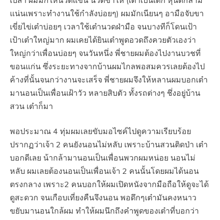
เปล่า ผมมักให้นวดแขน นวดขาให้ (เต๋าเป็นเด็ก หุ่นดีกล้าม
แน่นเพราะทำงานใช้กำลังบ่อยๆ) ผมมักเนียนๆ อามือจับขา
เขี่ยไข่เต๋าบ่อยๆ เวลาใช้เต๋านวดฝ่ามือ จนบางทีก็โดนเป้า
เป้าเต๋าใหญ่มาก ผมเคยได้ยินเต๋าพูดอวดถึงควยตัวเองว่า
ใหญ่กว่าเพื่อนบ่อยๆ จนวันหนึ่ง พี่ชายผมต้องไปงานบวชที่
ขอนแก่น ซึ่งระยะทางจากบ้านผมไกลพอสมควรเลยต้องไป
ค้างที่นั้นจนกว่างานจะเสร็จ พี่ชายผมจึงให้หลานผมบอกเต๋า
มานอนเป็นเพื่อนเฝ้าวัว หลายสิบตัว ทั้งรถต่างๆ ชึ่งอยู่บ้าน
สวน เต๋าก็มา
พอประมาณ 4 ทุ่มผมเลยขับมอไซค์ไปดูความเรียบร้อย
ปรากฏว่าเจ้า 2 คนยังนอนไม่หลับ เพราะบ้านสวนติดป่า เต๋า
บอกดีเลย น้ากล้ามานอนเป็นเพื่อนพวกผมหน่อย นอนไม่
หลับ ผมเลยต้องนอนเป็นเพื่อนเจ้า 2 คนนั้นโดยผมได้นอน
ตรงกลาง เพราะ2 คนบอกให้ผมเปิดหนังจากมือถือให้ดูจะได้
ดูสะดวก จนเกือบเที่ยงคืนจึงนอน พอดึกๆเต๋ามันคงหนาว
ขยับมานอนใกล้ผม ทำให้ผมนึกถึงคำพูดของเต๋าที่บอกว่า