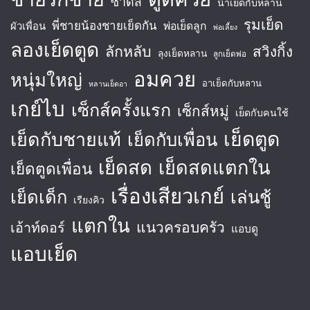
ซาดิส
น้าเย็ดกับหลาน
รุมเย็ด
พี่ชายน้องชายเย็ดกัน
พ่อเย็ดลูก
ผัวเพื่อน
พ่อเลี้ยง
ลองเย็ดตูด
ลักหลับ
สวิงกิ้ง
ลุงเย็ดหลาน
ลูกเย็ดพ่อ
อมควย
หนุ่มใหญ่
อาเย็ดกับหลาน
หลานเย็ดอา
เกย์ไบ
เซ็กส์ครั้งแรก
เซ็กส์หมู่
เย็ดกับคนใช้
เย็ดตูด
เย็ดกับชายแท้
เย็ดกับเพื่อน
เย็ดสด
เย็ดสดแตกใน
เย็ดตูดเพื่อน
เรื่องเสียวเกย์
เย็ดเด็ก
เล่นชู้
เรียงคิว
แตกใน
แนวครอบครัว
เอ้าท์ดอร์
แอบดู
แอบเย็ด