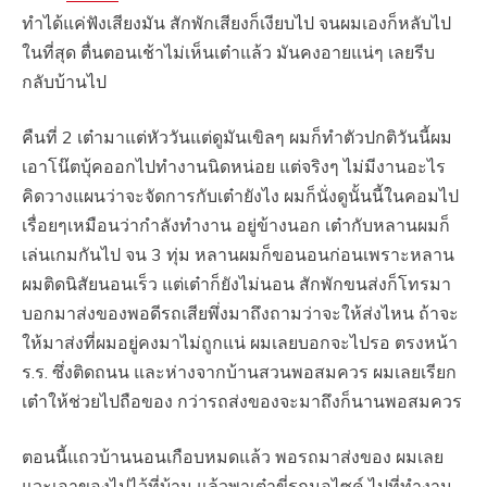
ทำได้แค่ฟังเสียงมัน สักพักเสียงก็เงียบไป จนผมเองก็หลับไป
ในที่สุด ตื่นตอนเช้าไม่เห็นเต๋าแล้ว มันคงอายแน่ๆ เลยรีบ
กลับบ้านไป
คืนที่ 2 เต๋ามาแต่หัววันแต่ดูมันเขิลๆ ผมก็ทำตัวปกติวันนี้ผม
เอาโน๊ตบุ้คออกไปทำงานนิดหน่อย แต่จริงๆ ไม่มีงานอะไร
คิดวางแผนว่าจะจัดการกับเต๋ายังไง ผมก็นั่งดูนั้นนี้ในคอมไป
เรื่อยๆเหมือนว่ากำลังทำงาน อยู่ข้างนอก เต๋ากับหลานผมก็
เล่นเกมกันไป จน 3 ทุ่ม หลานผมก็ขอนอนก่อนเพราะหลาน
ผมติดนิสัยนอนเร็ว แต่เต๋าก็ยังไม่นอน สักพักขนส่งก็โทรมา
บอกมาส่งของพอดีรถเสียพึ่งมาถึงถามว่าจะให้ส่งไหน ถ้าจะ
ให้มาส่งที่ผมอยู่คงมาไม่ถูกแน่ ผมเลยบอกจะไปรอ ตรงหน้า
ร.ร. ซึ่งติดถนน และห่างจากบ้านสวนพอสมควร ผมเลยเรียก
เต๋าให้ช่วยไปถือของ กว่ารถส่งของจะมาถึงก็นานพอสมควร
ตอนนี้แถวบ้านนอนเกือบหมดแล้ว พอรถมาส่งของ ผมเลย
แวะเอาของไปไว้ที่บ้าน แล้วพาเต๋าขี่รถมอไซค์ ไปที่ทำงาน