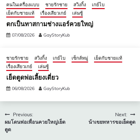
คนในเครื่องแบบ
ชายรักชาย
สวิงกิ้ง
เกย์ไบ
เย็ดกับชายแท้
เรื่องเสียวเกย์
เล่นชู้
ตกเป็นทาสกามช่างแอร์ควยใหญ่
07/08/2026
GayStoryKub
ชายรักชาย
สวิงกิ้ง
เกย์ไบ
เซ็กส์หมู่
เย็ดกับชายแท้
เรื่องเสียวเกย์
เล่นชู้
เย็ดตูดพ่อเลี้ยงเดี่ยว
06/08/2026
GayStoryKub
แนะแนว
Previous:
Next:
ผมโดนพ่อเพื่อนควยใหญ่เย็ด
น้าเขยทหารขอเย็ดตูด
เรื่อง
ตูด