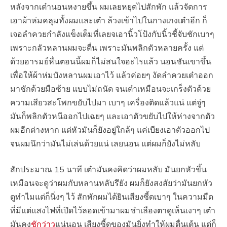
หลังจากเต๋านอนหงายขึ้น ผมเลยหยุดไปสักพัก แล้วจัดการ
เอาผ้าห่มคลุมทั้งผมและเต๋า ล้วงเข้าไปในกางเกงเต๋าอีก ก็
เจอลำควยกำลังแข็งเต็มที่เลยจเอานิ้วโป้งกับนิ้วชี้จับชักเบาๆ
เพราะกลัวหลานผมจะตื่น เพราะมันพลิกตัวหลายครั้ง แต่
ด้วยอารมย์หื่นตอนนี้ผมก็ไม่สนใจอะไรแล้ว นอนชันเขาขึ้น
เพื่อให้ผ้าห่มบังหลานผมเอาไว้ แล้วค่อยๆ งัดลำควยเต๋าออก
มาชักด้วยมือซ้าย แบบไม่ถนัด จนเต๋าเหมือนจะเกร็งตัวด้วย
ความเสียวสะโพกขยับไปมา เบาๆ เครื่องติดแล้วแน่ แต่จู่ๆ
มันก็พลิกตัวหนีออกไปเฉยๆ และเอาตัวขยับไปให้ห่างจากตัว
ผมอีกต่างหาก แต่หัวมันก็ยังอยู่ใกล้ๆ แค่เบียงเอาตัวออกไป
จนผมนึกว่ามันไม่เล่นด้วยแน่ เลยนอน แต่ผมก็ยังไม่หลับ
สักประมาณ 15 นาที เต๋ามันคงคิดว่าผมหลับ มันยกหัวขึ้น
เหมือนจะดูว่าผมกับหลานหลับรึยัง ผมก็ยังสงสัยว่ามันยกหัว
ดูทำไมแต่ก็นิ่งๆ ไว้ สักพักผมได้ยินเสียงซี้ดเบาๆ ในความมืด
ที่มีแต่แสงไฟที่เปิดไว้ลอดเข้ามาผมชำเลืองตาดูเห็นเงาๆ เต๋า
มันคง
ชักว่าว
แน่นอน เสียงซี้ดของมันยิ่งทำให้ผมตื่นเต้น แต่ก็