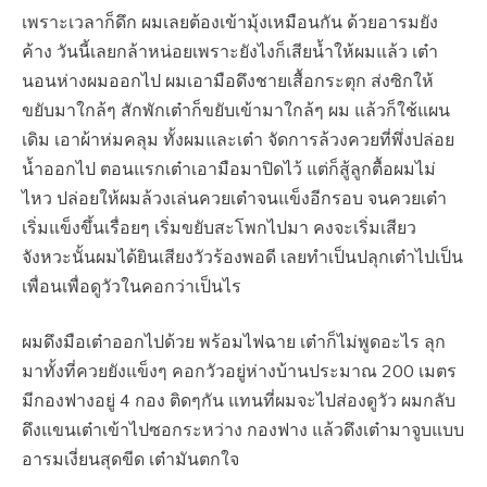
เพราะเวลาก็ดึก ผมเลยต้องเข้ามุ้งเหมือนกัน ด้วยอารมยัง
ค้าง วันนี้เลยกล้าหน่อยเพราะยังไงก็เสียน้ำให้ผมแล้ว เต๋า
นอนห่างผมออกไป ผมเอามือดึงชายเสื้อกระตุก ส่งซิกให้
ขยับมาใกล้ๆ สักพักเต๋าก็ขยับเข้ามาใกล้ๆ ผม แล้วก็ใช้แผน
เดิม เอาผ้าห่มคลุม ทั้งผมและเต๋า จัดการล้วงควยที่พึ่งปล่อย
น้ำออกไป ตอนแรกเต๋าเอามือมาปิดไว้ แต่ก็สู้ลูกตื้อผมไม่
ไหว ปล่อยให้ผมล้วงเล่นควยเต๋าจนแข็งอีกรอบ จนควยเต๋า
เริ่มแข็งขึ้นเรื่อยๆ เริ่มขยับสะโพกไปมา คงจะเริ่มเสียว
จังหวะนั้นผมได้ยินเสียงวัวร้องพอดี เลยทำเป็นปลุกเต๋าไปเป็น
เพื่อนเพื่อดูวัวในคอกว่าเป็นไร
ผมดึงมือเต๋าออกไปด้วย พร้อมไฟฉาย เต๋าก็ไม่พูดอะไร ลุก
มาทั้งที่ควยยังแข็งๆ คอกวัวอยู่ห่างบ้านประมาณ 200 เมตร
มีกองฟางอยู่ 4 กอง ติดๆกัน แทนที่ผมจะไปส่องดูวัว ผมกลับ
ดึงแขนเต๋าเข้าไปซอกระหว่าง กองฟาง แล้วดึงเต๋ามาจูบแบบ
อารมเงี่ยนสุดขีด เต๋ามันตกใจ