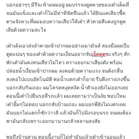
บอกอย่าๆๆ มีรึจะห้ามผมอยู่ ผมบรรจงดูดควยของเต๋าเต็มที่
จนมันแข็งและเต๋าก็ไม่มีท่าทีขัดขืนแล้ว ได้ยินแค่เสียวซื้ด
ตามจังหวะที่ผมมอบความเสียวให้เต๋า หัวควยสีแดงถูกดูด
เลียด้วยความสะใจ
เต๋าเด้งเอวส่งลำควยเข้าปากผมอย่างเมามันส์ สองมือผมบีบ
ตูดแน่นๆ ของเต๋าด้วยความเงี่ยนอยากจับ
เย็ดตูด
ซะจริงๆ สัก
พักเต๋ามันคงทนเสียวไม่ไหว ครางออกมาเสียงดัง พร้อม
ปล่อยน้ำเงี่ยนเข้าปากผม ลงคอด้วยความแรง จนต้งกลื่น
ลงคอไปแบบอัตโนมัติ พอน้ำแตกเต๋าก็อาย รีบดึงกางเกงขึ้น
บอกกลับกันเถอะ ผมโครตหงุดหงิด น้ำตัวเองยังไม่ออกเลย
ตอนนี้เต๋าไปยืนรอที่รถแล้ว ผมเลยถามว่าเป็นงัย ชอบใหม
เต๋ายิ้มๆไม่ตอบ บอกกลับบ้านเถอะ ผมบอกพี่ยังไม่แตกเลย
มันบอกไม่แตกก็ชักว่าวสิ แล้วมันก็ไปนั่งรอบนรถ จนผมต้อง
พามันกลับเพราะออกมานานกลัวหลานสงสัย
พอถึงบ้านสวน ตอนนี้งานก็ไม่ทำมันแล้วเต๋าเข้านอนแล้ว