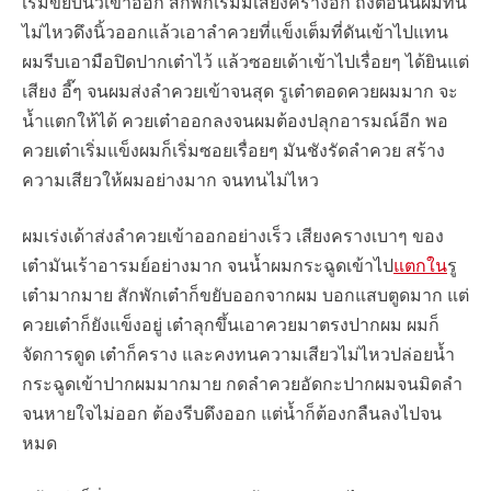
เริ่มขยับนิ้วเข้าออก สักพักเริ่มมีเสียงครางอีก ถึงตอนนี้ผมทน
ไม่ไหวดึงนิ้วออกแล้วเอาลำควยที่แข็งเต็มที่ดันเข้าไปแทน
ผมรีบเอามือปิดปากเต๋าไว้ แล้วซอยเด้าเข้าไปเรื่อยๆ ได้ยินแต่
เสียง อี๊ๆ จนผมส่งลำควยเข้าจนสุด รูเต๋าตอดควยผมมาก จะ
น้ำแตกให้ได้ ควยเต๋าออกลงจนผมต้องปลุกอารมณ์อีก พอ
ควยเต๋าเริ่มแข็งผมก็เริ่มซอยเรื่อยๆ มันชังรัดลำควย สร้าง
ความเสียวให้ผมอย่างมาก จนทนไม่ไหว
ผมเร่งเด้าส่งลำควยเข้าออกอย่างเร็ว เสียงครางเบาๆ ของ
เต๋ามันเร้าอารมย์อย่างมาก จนน้ำผมกระฉูดเข้าไป
แตกใน
รู
เต๋ามากมาย สักพักเต๋าก็ขยับออกจากผม บอกแสบตูดมาก แต่
ควยเต๋าก็ยังแข็งอยู่ เต๋าลุกขึ้นเอาควยมาตรงปากผม ผมก็
จัดการดูด เต๋าก็คราง และคงทนความเสียวไม่ไหวปล่อยน้ำ
กระฉูดเข้าปากผมมากมาย กดลำควยอัดกะปากผมจนมิดลำ
จนหายใจไม่ออก ต้องรีบดึงออก แต่น้ำก็ต้องกลืนลงไปจน
หมด