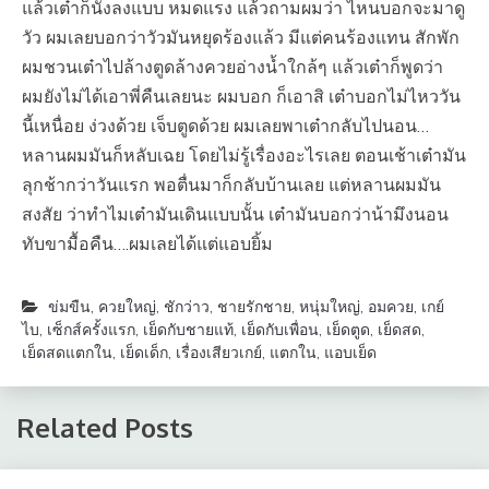
แล้วเต๋าก็นั่งลงแบบ หมดแรง แล้วถามผมว่า ไหนบอกจะมาดู
วัว ผมเลยบอกว่าวัวมันหยุดร้องแล้ว มีแต่คนร้องแทน สักพัก
ผมชวนเต๋าไปล้างตูดล้างควยอ่างน้ำใกล้ๆ แล้วเต๋าก็พูดว่า
ผมยังไม่ได้เอาพี่คืนเลยนะ ผมบอก ก็เอาสิ เต๋าบอกไม่ไหววัน
นี้เหนื่อย ง่วงด้วย เจ็บตูดด้วย ผมเลยพาเต๋ากลับไปนอน…
หลานผมมันก็หลับเฉย โดยไม่รู้เรื่องอะไรเลย ตอนเช้าเต๋ามัน
ลุกช้ากว่าวันแรก พอตื่นมาก็กลับบ้านเลย แต่หลานผมมัน
สงสัย ว่าทำไมเต๋ามันเดินแบบนั้น เต๋ามันบอกว่าน้ามึงนอน
ทับขามื้อคืน….ผมเลยได้แต่แอบยิ้ม
ข่มขืน
,
ควยใหญ่
,
ชักว่าว
,
ชายรักชาย
,
หนุ่มใหญ่
,
อมควย
,
เกย์
ไบ
,
เซ็กส์ครั้งแรก
,
เย็ดกับชายแท้
,
เย็ดกับเพื่อน
,
เย็ดตูด
,
เย็ดสด
,
เย็ดสดแตกใน
,
เย็ดเด็ก
,
เรื่องเสียวเกย์
,
แตกใน
,
แอบเย็ด
Related Posts