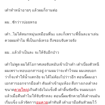
เต๋าทำหน้าอายๆ แล้วผมก็ถามต่อ
ผม…ชักว่าวบ่อยหรอ
เต๋า…ไม่ได้หมกหมุ่นเหมือนพี่นะ และก็เพราะพี่นั้นละมาเล่น
ควยผมทำไม พี่เป็นเกย์เหรอ ถึงชอบจับควยจัง
ผม…แล้วถ้าเป็นละ จะให้จับอีกป่าว
เต๋าไม่พูด ผมได้โอกาศเลยจับหมับเข้าเป้าเต๋า เต๋าเบี่ยงตัวหนี
ผมเพราะหอบเอกสารอยู่ ถามผมว่าจะทำไรผม ผมเลยบอก
ว่าก็จะทำให้น้ำแตกงัย จะได้ไม่ต้องไปว่าวอีก ตอนนี้ผมเอา
เอกสารออกจากมือเต๋า ดันเต๋าเข้ามุมห้อง ดึงกางเกงเต๋าลง
ขนาด
ควยใหญ่
เกินตัวยังไม่แข็งดี เต๋าดิ้นขัดขืน จนผมบอก
แล้วเมื่อคืนทำไมให้จับชักหละ ตอนนี้ผมชักควยให้เต๋าจนมัน
เริ่มแข็ง แล้วจัดการ
อมควย
เต๋าทันที เต๋าเอามือดันหัวผมไว้