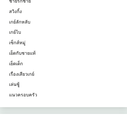
ชายรักชาย
สวิงกิ้ง
เกย์ลักหลับ
เกย์ไบ
เซ็กส์หมู่
เย็ดกับชายแท้
เย็ดเด็ก
เรื่องเสียวเกย์
เล่นชู้
แนวครอบครัว