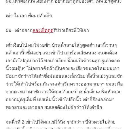
ผม..เต๋าตอนนี้พี่เงี่ยนมาก อยากเอาตูดของเต๋า ให้พี่เอาตูดนะ
เต๋า..ไม่เอา พี่ผมกลัวเจ็บ
ผม…เต๋าอยาก
ลองเย็ดตูด
รึป่าวเดียวพี่ให้เอา
เต๋าเงียบไป ผมไม่รอช้า บ้วนน้ำลายใส่รูตูดเต๋า เอานิ้ววนๆ
แล้วเอานิ้วชี้ค่อยๆ แทงเข้าไป เต๋าร้องเสียงหลง จนผมต้อง
เอามือไปอุดปากไว้ พอเต๋าเงียบ นิ้วผมก็เข้าจนสุด รูเต๋าตอด
นิ้วผมตุ๊บๆ ไม่อยากคิดถ้าเป็นควยจะเสียวขนาดใหน ผมเอา
มือมาชักว่าวให้เต๋าซึ่งมันอ่อนลงเล็กน้อย ทั้งนิ้วแย่งรูและชัก
ว่าวให้เต๋าไปพร้อมกัน จนเต๋าเริ่มครางออกมาเบาๆ ผมละมือ
จากควยเต๋ามาชักว่าวให้ควยตัวเองบ้าง น้ำเงี่ยนปริ่มหัวควย
อยากมุดรูเต็มที่ เลยเพิ่มนิ้วเข้าไปอีกนิ้ว เต๋าก็ร้องออกมา
พยายามจะเอาออก ผมเลยต้องไปชักว่าวให้เต๋าอีก
จนนิ้วที่ 2 เข้าไปได้ผมแช่ไว้นิ่ง ๆ ชักว่าว บี้หัวควยไปด้วย