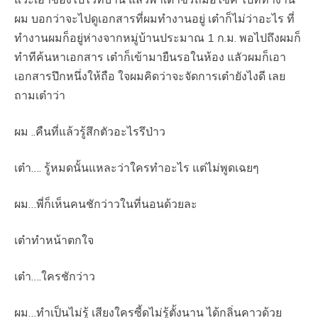
ผม บอกว่าจะไปดูเอกสารที่ผมทำงานอยู่ เต๋าก็ไม่ว่าอะไร ที่
ทำงานผมก็อยู่ห่างจากหมู่บ้านประมาณ 1 ก.ม. พอไปถึงผมก็
ทำทีค้นหาเอกสาร เต๋าก็เข้ามายืนรอในห้อง แลัวผมก็เอา
เอกสารปึกหนึ่งให้ถือ ใจผมคิดว่าจะจัดการเต๋ายังไงดี เลย
ถามเต๋าว่า
ผม ..คืนที่แล้วรู้สึกตัวอะไรรึป่าว
เต๋า…. รู้หมดนั้นแหละว่าใครทำอะไร แต่ไม่พูดเฉยๆ
ผม…พี่ก็เห็นคนชักว่าวในที่นอนด้วยละ
เต๋าทำหน้าตกใจ
เต๋า….ใครชักว่าว
ผม…ทำเป็นไม่รู้ เสียงใครซี้ดไม่รู้ตั้งนาน ได้กลิ่นคาวด้วย