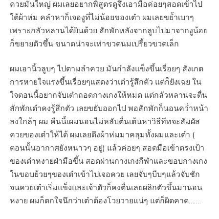
ควยมันใหญ่ ผมเลยอยากพิสูตรดูจึงเอามือค่อยๆสอดเข้าไป
ใต้ผ้าห่ม คลำหาก็เจองูที่ไม่น้อยของเต๋า ผมเลยขย้ำเบาๆ
เพราะกลัวหลานได้ยินด้วย สักพักหลังจากลูบไปมาจากงูน้อย
ก็ขยายตัวขึ้น ขนาดน่าจะเท่าขวดนมเปรี้ยวขวดเล็ก
ผมเอานิ้วลูบๆ ไปตามลำควย มันกำลังแข็งขึ้นเรื่อยๆ สังเกต
การหายใจแรงขึ้นเรื่อยๆแสดงว่าเต๋ารู้สึกตัว แต่ก็ยังเฉย ใน
ใจตอนนี้อยากจับเต๋าถอดกางเกงให้หมด แต่กลัวหลานจะตื่น
สักพักเต๋าคงรู้สึกตัว เลยขยับออกไป พอสักพักก็นอนคว่ำหน้า
ลงใกล้ๆ ผม คืนนี้เผมนอนไม่หลับตื่นเต้นหาวิธีทีทจะสัมผัส
ควยของเต๋าให้ได้ ผมเลยดึงผ้าห่มมาคลุมทั้งผมและเต๋า (
ตอนนั้นอากาศยังหนาวๆ อยู่) แล้วค่อยๆ สอดมือเข้าตรงเป้า
ของเต๋าหงายฝ่ามือขึ้น สอดผ่านกางเกงกีฬาและขอบกางเกง
ในขอบย้วยๆของเต๋าเข้าไปเจอควย เลยจับๆบีบๆแล้วจับชัก
จนควยเต๋าเริ่มแข็งและเจ้าตัวก็คงตื่นเลยผลิกตัวขึ้นมานอน
หงาย ผมก็ตกใจนึกว่าเต๋าต้องโวยวายแน่ๆ แต่ก็ผิดคาด…….