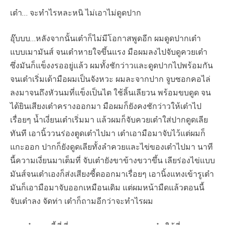
เต๋า… จะทำไรหละหนิ ไม่เอาไม่ดูดปาก
อุ๊บบบ…หลังจากนั้นเต๋าก็ไม่มีโอกาสพูดอีก ผมดูดปากเต๋า
แบบเมามันส์ จนเต๋าหายใจขึ้นแรง มือผมลงไปจับดูควยเต๋า
ซึ่งมันก็แข็งงรออยู่แล้ว ผมทั้งชักว่าวและดูดปากไปพร้อมกัน
จนเต๋าเริ่มเด้ามือผมเป็นจังหวะ ผมละจากปาก จูบซอกคอไล่
ลงมาจนถึงหัวนมที่แข็งเป็นไต ใช้ลิ้นเลียวน พร้อมขบดูด จน
ได้ยินเสียงเต๋าครางออกมา มือผมก็ยังคงชักว่าวให้เต๋าไป
เรื่อยๆ น้ำเงี่ยนเต๋าเริ่มมา แล้วผมก็จับควยเต๋าใส่ปากดูดเลีย
ทันที เอานิ้ววนร่องตูดเต๋าไปมา เต๋าเอามือมาจับไว้แต่ผมก็
แกะออก ปากก็ยังดูดเลียทั้งลำควยและไข่ของเต๋าไปมา นาที
นี้ความเงี่ยนมาเต็มที่ จับเต๋ายังขาข้างขวาขึ้น เลียร่องไข่แบบ
มันส์จนเต๋าเองก็ส่งเสียงซี้ดออกมาเรื่อยๆ เอานิ้งแทงเข้ารูเต๋า
มันก็เอามือมาจับออกเหมือนเดิม แต่ผมหน้ามืดแล้วตอนนี้
จับเต๋าลง จัดท่า เต๋าก็ถามอีกว่าจะทำไรผม