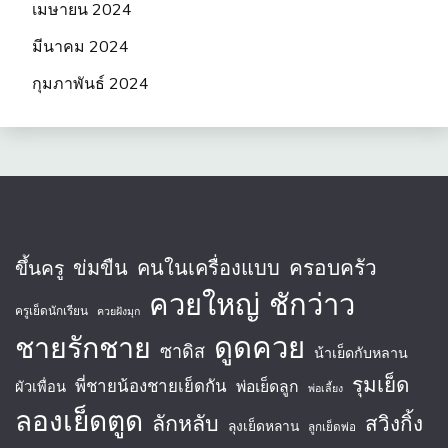
เมษายน 2024
มีนาคม 2024
กุมภาพันธ์ 2024
ครอบครัว
ข่มขืน
คนในเครื่องแบบ
ขึ้นครู
ควยใหญ่
ชักว่าว
ครูเย็ดนักเรียน
ควยฝังมุก
ชายรักชาย
ดูดควย
ซาดิส
น้าเย็ดกับหลาน
รุมเย็ด
พี่ชายน้องชายเย็ดกัน
พ่อเย็ดลูก
ผัวเพื่อน
พ่อเลี้ยง
ลองเย็ดตูด
ลักหลับ
สวิงกิ้ง
ลุงเย็ดหลาน
ลูกเย็ดพ่อ