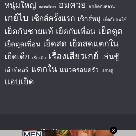
อมควย
หนุ่มใหญ่
อาเย็ดกับหลาน
หลานเย็ดอา
เกย์ไบ
เซ็กส์ครั้งแรก
เซ็กส์หมู่
เย็ดกับคนใช้
เย็ดตูด
เย็ดกับชายแท้
เย็ดกับเพื่อน
เย็ดสด
เย็ดสดแตกใน
เย็ดตูดเพื่อน
เรื่องเสียวเกย์
เย็ดเด็ก
เล่นชู้
เรียงคิว
แตกใน
แนวครอบครัว
เอ้าท์ดอร์
แอบดู
แอบเย็ด
All Rights Reserved 2023.