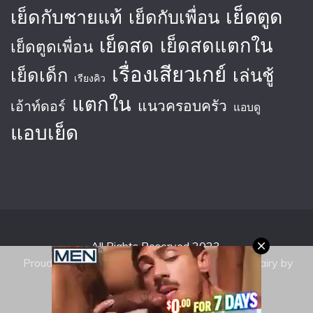
เย็ดตูด
เย็ดกับชายแท้
เย็ดกับเพื่อน
เย็ดสด
เย็ดสดแตกใน
เย็ดตูดเพื่อน
เรื่องเสียวเกย์
เย็ดเด็ก
เล่นชู้
เรียงคิว
แตกใน
แนวครอบครัว
เอ้าท์ดอร์
แอบดู
แอบเย็ด
All Rights Reserved 2023.
Proudly powered by WordPress
|
Theme: Fairy by
Candid Themes
.