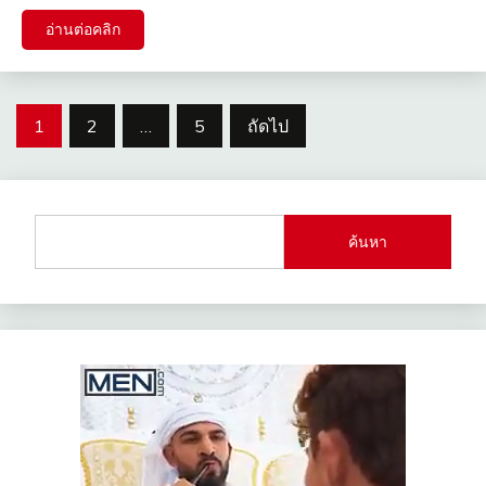
อ่านต่อคลิก
Posts
1
2
…
5
ถัดไป
pagination
ค้นหา