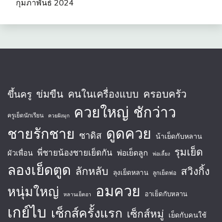
กุมภาพันธ์ 2024
ครอบครัว
ข่มขืน
คนในเครื่องแบบ
ขึ้นครู
ควยใหญ่
ชักว่าว
ครูเย็ดนักเรียน
ควยฝังมุก
ชายรักชาย
ดูดควย
ซาดิส
น้าเย็ดกับหลาน
รุมเย็ด
พี่ชายน้องชายเย็ดกัน
พ่อเย็ดลูก
ผัวเพื่อน
พ่อเลี้ยง
ลองเย็ดตูด
ลักหลับ
สวิงกิ้ง
ลุงเย็ดหลาน
ลูกเย็ดพ่อ
อมควย
หนุ่มใหญ่
อาเย็ดกับหลาน
หลานเย็ดอา
เกย์ไบ
เซ็กส์ครั้งแรก
เซ็กส์หมู่
เย็ดกับคนใช้