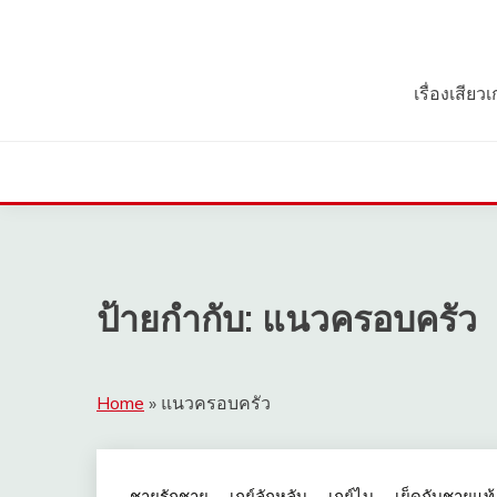
Skip
to
content
เรื่องเสีย
ป้ายกำกับ:
แนวครอบครัว
Home
»
แนวครอบครัว
ชายรักชาย
เกย์ลักหลับ
เกย์ไบ
เย็ดกับชายแท้