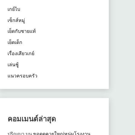
เกย์ไบ
เซ็กส์หมู่
เย็ดกับชายแท้
เย็ดเด็ก
เรื่องเสียวเกย์
เล่นชู้
แนวครอบครัว
คอมเมนต์ล่าสุด
ปริญญา
บน
ขอดูดควยใหญ่หนุ่มโรงงาน