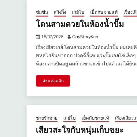
ข่มขืน
สวิงกิ้ง
เกย์ไบ
เย็ดกับชายแท้
เรื่องเ
โดนสามควยในห้องน้ำปั๊ม
18/07/2026
GayStoryKub
เรื่องเสียวเกย์ โดนสามควยในห้องน้ำปั๊ม ผมเคยคิ
พหลโยธินขาออก ปวดฉี่ก็เลยแวะปั๊มเอสโซ่เล็กๆ 
ห้องกลางปิดอยู่ ผมก้าวขาจะเข้าไปแล้วแต่ได้ยินเ
อ่านต่อคลิก
ชายรักชาย
เกย์ไบ
เย็ดกับชายแท้
เรื่องเสียวเก
เสียวสะใจกับหนุ่มเก็บขยะ