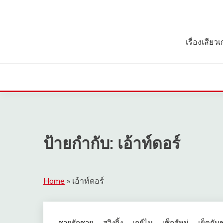
Skip
to
content
เรื่องเสีย
ป้ายกำกับ:
เอ้าท์ดอร์
Home
»
เอ้าท์ดอร์
ชายรักชาย
สวิงกิ้ง
เกย์ไบ
เซ็กส์หมู่
เย็ดกับ