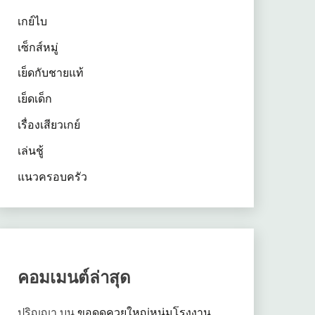
เกย์ไบ
เซ็กส์หมู่
เย็ดกับชายแท้
เย็ดเด็ก
เรื่องเสียวเกย์
เล่นชู้
แนวครอบครัว
คอมเมนต์ล่าสุด
ปริญญา
บน
ขอดูดควยใหญ่หนุ่มโรงงาน