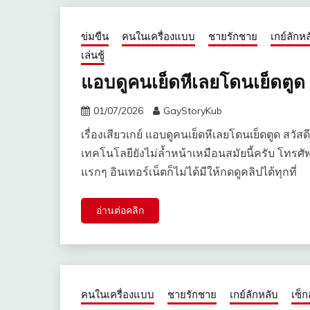
ข่มขืน
คนในเครื่องแบบ
ชายรักชาย
เกย์ลักห
เล่นชู้
แอบดูคนเย็ดหีเลยโดนเย็ดตูด
01/07/2026
GayStoryKub
เรื่องเสียวเกย์ แอบดูคนเย็ดหีเลยโดนเย็ดตูด สวัสดี
เทคโนโลยียังไม่ล้ำหน้าเหมือนสมัยนี้ครับ โทรศั
แรกๆ อินเทอร์เน็ตก็ไม่ได้มีให้กดดูคลิปได้ทุกที่
อ่านต่อคลิก
คนในเครื่องแบบ
ชายรักชาย
เกย์ลักหลับ
เซ็กส