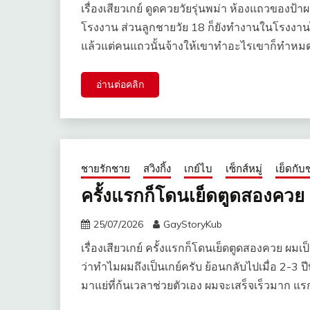
เรื่องเสียวเกย์ ดูดควยวัยรุ่นพม่า ห้องแถวของป้
โรงงาน ส่วนลูกชายวัย 18 ก็ยังทำงานในโรงงานไม
แล้วแต่คนแถวนั้นจ้างให้เขาทำอะไรเขาก็ทำหมด 
อ่านต่อคลิก
ชายรักชาย
สวิงกิ้ง
เกย์ไบ
เซ็กส์หมู่
เย็ดกับ
ครั้งแรกก็โดนเย็ดตูดสองควย
25/07/2026
GayStoryKub
เรื่องเสียวเกย์ ครั้งแรกก็โดนเย็ดตูดสองควย ผม
ว่าทำไมผมถึงเป็นเกย์ครับ ย้อนกลับไปเมื่อ 2-3 ป
มาแย่ที่ก้นเวลาช่วยตัวเอง ผมจะเสร็จเร็วมาก แรก