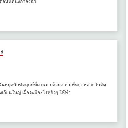
ะตอนนี้หนังกำลังฉา
ย์
มื่อวันหยุดนักขัตฤกษ์ที่ผ่านมา ด้วยความที่หยุดหลายวันติด
งเวียนใหญ่ เผื่อจะมีอะไรสยิวๆ ให้ทำ