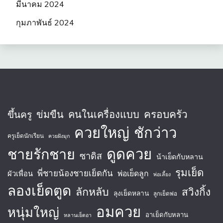
มีนาคม 2024
กุมภาพันธ์ 2024
ครอบครัว
ข่มขืน
คนในเครื่องแบบ
ขึ้นครู
ควยใหญ่
ชักว่าว
ครูเย็ดนักเรียน
ควยฝังมุก
ชายรักชาย
ดูดควย
ซาดิส
น้าเย็ดกับหลาน
รุมเย็ด
พี่ชายน้องชายเย็ดกัน
พ่อเย็ดลูก
ผัวเพื่อน
พ่อเลี้ยง
ลองเย็ดตูด
ลักหลับ
สวิงกิ้ง
ลุงเย็ดหลาน
ลูกเย็ดพ่อ
อมควย
หนุ่มใหญ่
อาเย็ดกับหลาน
หลานเย็ดอา