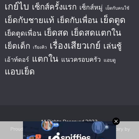
เกย์ไบ
เซ็กส์ครั้งแรก
เซ็กส์หมู่
เย็ดกับคนใช้
เย็ดตูด
เย็ดกับชายแท้
เย็ดกับเพื่อน
เย็ดสด
เย็ดสดแตกใน
เย็ดตูดเพื่อน
เรื่องเสียวเกย์
เย็ดเด็ก
เล่นชู้
เรียงคิว
แตกใน
แนวครอบครัว
เอ้าท์ดอร์
แอบดู
แอบเย็ด
All Rights Reserved 2023.
Proudly powered by WordPress
|
Theme: Fairy by
Candid Themes
.